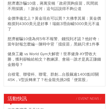
慈濟遭詐騙10億，蔣萬安稱「政府買夠疫苗，民間就
不用採購」！謝金河：這句話說得不夠公道
金價準備北上？黃金現在可以買？大佛李其展：黃金價
格摸到4300美元是好事！瑞銀3理由喊5000美元不遠
了
慈濟被騙10億為何5年不報警、錢找到才認？他好奇：
當年財報怎麼編…陳時中背「擋疫苗」黑鍋只求1件事
健身工廠 vs World Gym大解密！世界健身-KY營收大
勝，獲利卻輸給柏文？教練課、會籍…誰才是真正賺錢
金雞母？
台積電、聯發科、聯電、群創...台股飆逾1400點叩關
45K，V型反轉來了？杜金龍先挑2檔「便當股」
活動快訊
/ EVENT NEWS /