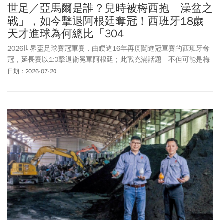
世足／亞馬爾是誰？兒時被梅西抱「澡盆之
戰」，如今擊退阿根廷奪冠！西班牙18歲
天才進球為何總比「304」
2026世界盃足球賽冠軍賽，由睽違16年再度闖進冠軍賽的西班牙奪
冠，延長賽以1:0擊退衛冕軍阿根廷；此戰充滿話題，不但可能是梅
西的最後一舞，他與西班牙的淵源更是難以割捨。「亞馬爾是誰」
日期：2026-07-20
隨著冠軍賽開踢，成為熱搜關鍵字。除了因為梅西職業生涯大部分
時光在西班牙度過，他從17歲、2004年正式代表巴塞隆納出場，直
到2021年離隊，在巴塞隆納效力了17個賽季；西班牙陣中有許多昔
日在巴塞隆納的戰友，這場「情懷與榮耀」的對決，無疑將為本屆
世界盃畫下最具話題性的句點。西班牙天才前鋒亞馬爾（Lamine
Yamal），在19年前就曾在慈善年曆的拍攝被梅西抱在懷裡洗澡，因
此世足冠軍賽更被稱為是「澡盆之戰」。