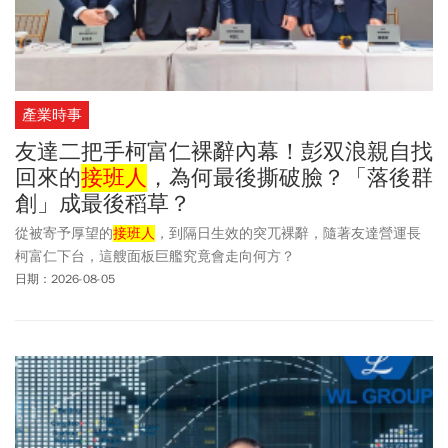
產業時事
友達二把手柯富仁裸辭內幕！彭双浪親自找
回來的
接班人
，為何最後撕破臉？「落後群
創」成最後稻草？
從被寄予厚望的
接班人
，到隔日生效的突兀裸辭，隨著友達營運長
柯富仁下台，這艘面板巨艦究竟會走向何方？
日期：2026-08-05