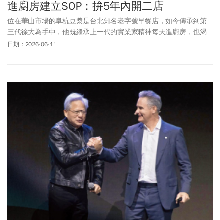
進廚房建立SOP：拚5年內開二店
位在華山市場的阜杭豆漿是台北知名老字號早餐店，如今傳承到第
三代徐大為手中，他既繼承上一代的實業家精神每天進廚房，也渴
望用嶄新思維帶老店升級。
日期：2026-06-11