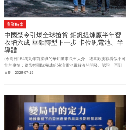
產業時事
中國禁令引爆全球搶貨 鉬釩提煉廠半年營
收增六成 華鉬轉型下一步 卡位釩電池、半
導體
(今周刊1543)九年前接班的華鉬董事長王大介，總喜歡挑戰看似不可
能的事情：從帶領團隊完成釩液流電池電解液的開發、認證，再到
跨足半導體材料，及早卡位新興市場。
日期：2026-07-15