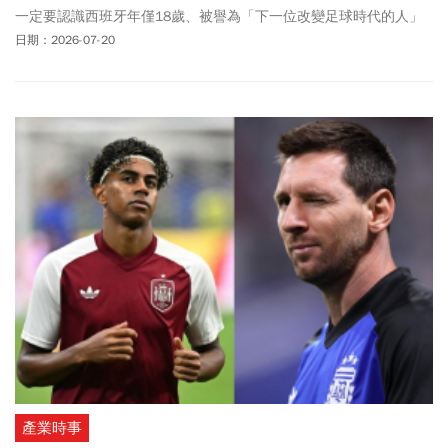
一定要認識西班牙年僅18歲、被譽為「下一位改變足球時代的人」
的天才球星Lamine Yamal (亞馬爾)。亞馬爾目前效力於西班牙甲級
日期：2026-07-20
足球聯賽俱樂部巴塞隆納，2024年、他16歲幫助西班牙勇奪歐洲國
家盃冠軍，因此被公認是歐洲最耀眼的新生代球員之一；2025年6
月，其身價達2億歐元，超越法國姆巴佩，一度成為全球身價最高球
員。阿根廷球王梅西更在一場運動品牌活動中，公開讚美亞馬爾，
直言對方是目前最讓他能夠想起年輕時自己的年輕球員。外界預期
亞馬爾會接替進入生涯尾聲的阿根廷傳奇梅西與葡萄牙名將C羅，成
為世界足壇下一位超級巨星。回顧亞馬爾的人生軌跡，你會發現是
一個充滿基層汗水、移民奮鬥與無條件愛護的故事。
產業時事