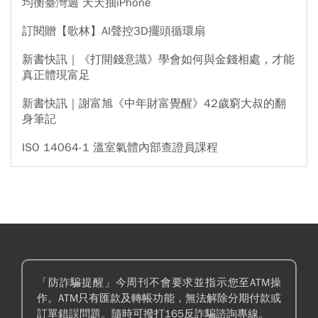
均衡臺灣週 天天抽iPhone
訂閱贈【歌林】AI聲控3D擺頭循環扇
新書快訊｜《打開錢意識》學會如何與金錢相處，才能
真正體現富足
新書快訊｜謝富旭《中年財富覺醒》42歲窮大叔的翻
身筆記
ISO 14064-1 溫室氣體內部查證員課程
「防詐騙提醒」今周刊不會要求並指示您至ATM操
作。ATM只有匯款及轉帳功能，無法解除分期付款或
訂單錯誤問題。隨時可撥打165反詐騙諮詢專線。