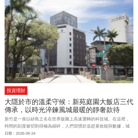
示，AI時代教育最重要的是透過「參與式學習」培養知識、態度與技
能，因為真正透過參與獲得的能力，是AI無法取代的。
投資理財
大隱於市的溫柔守候：新苑庭園大飯店三代
傳承，以時光淬鍊風城最暖的靜奢款待
新竹是一座以矽島之名在世界版圖上高速運轉的科技城。在這裡，
時間的刻度被切割得極為細碎，人們習慣於追趕著效能與數據，城
市的呼吸節奏總是急促而緊繃。當轉過喧囂繁華的東門圓環，步入
日期：2026-06-24