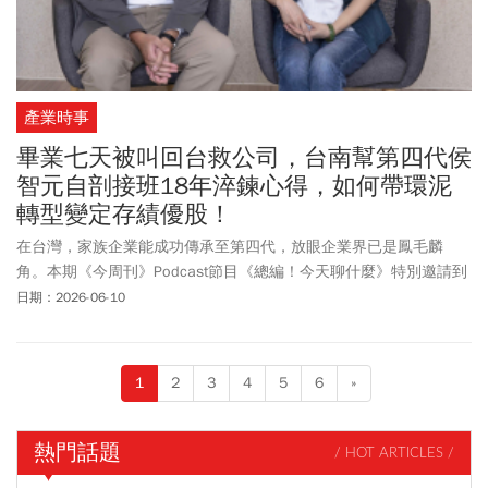
產業時事
畢業七天被叫回台救公司，台南幫第四代侯
智元自剖接班18年淬鍊心得，如何帶環泥
轉型變定存績優股！
在台灣，家族企業能成功傳承至第四代，放眼企業界已是鳳毛麟
角。本期《今周刊》Podcast節目《總編！今天聊什麼》特別邀請到
台南幫第四代傳人、環球水泥總經理侯智元。他在24歲金融海嘯之
日期：2026-06-10
際臨危受命，如今已穩健操盤18年。面對當前傳統製造業缺工與產
業向科技業傾斜的嚴峻考驗，他首度公開如何透過「壯士斷腕」退
出中國、回台深耕垂直整合，將環泥打造為高防禦型的「退休定存
1
2
3
4
5
6
»
股」，深刻展現老台南幫「事在人為」的接班美學。
熱門話題
/ HOT ARTICLES /