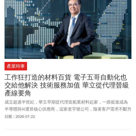
產業時事
工作狂打造的材料百貨 電子五哥自動化也
交給他解決 技術服務加值 華立從代理晉級
產線要角
成立超過半世紀，華立早期從代理造船業材料起家，一路挺進成為
半導體與AI運算核心供應商，這家老字號公司，隨著客戶需求不斷升
級、擴大產品版圖，正準備迎向下一波成長。
日期：2026-07-22