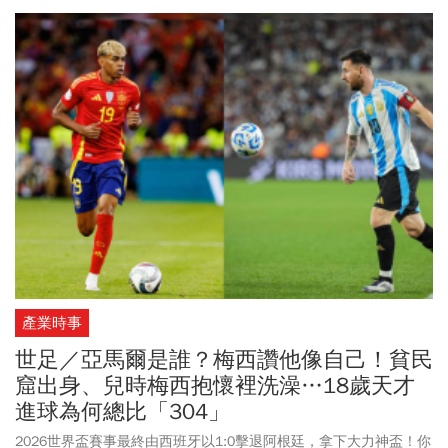
產業時事
世足／亞馬爾是誰？梅西讚他像自己！貧民
窟出身、兒時梅西抱懷裡洗澡…18歲天才
進球為何總比「304」
2026世界盃賽事最終由西班牙以1:0擊退阿根廷，拿下大力神盃！你