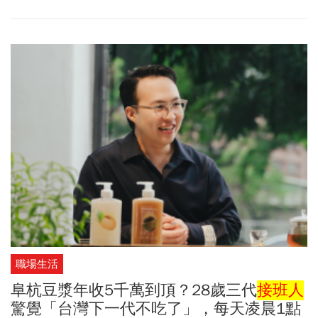
擁有近三百年歷史底蘊的護城河畔時，時間的流速彷彿瞬間被按下
了緩速鍵。陽光穿透百年老樹的枝枒，在水面上灑下粼粼波光，而
座落於這片水岸綠意旁的「新苑庭園大飯店」，就像是一座大隱於
市的靜謐綠洲。五十餘年來，不喧嘩張揚，以沉穩姿態靜靜看顧著
這座城市的日昇月落，為無數疲憊的旅人與高壓的商務菁英，點亮
一盞象徵歸屬與安心的溫暖燈火。
職場生活
阜杭豆漿年收5千萬到頂？28歲三代
接班人
驚覺「台灣下一代不吃了」，每天凌晨1點