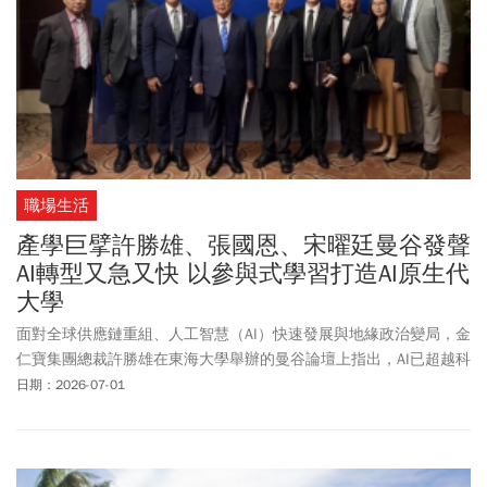
職場生活
產學巨擘許勝雄、張國恩、宋曜廷曼谷發聲
AI轉型又急又快 以參與式學習打造AI原生代
大學
面對全球供應鏈重組、人工智慧（AI）快速發展與地緣政治變局，金
仁寶集團總裁許勝雄在東海大學舉辦的曼谷論壇上指出，AI已超越科
技工具範疇，演變為一場「人人、處處、時時談AI」的企業文化變
日期：2026-07-01
革；東海大學校長張國恩則強調，生成式AI正徹底改變學習方式，未
來教育的核心任務是培養能與AI共同工作的「AI原生代人才」，打造
以AI為核心的「AI原生代大學」，已成為高等教育的重要發展方向。
國立臺灣師範大學校長宋曜廷於會後在駐泰台北經濟文化辦公室表