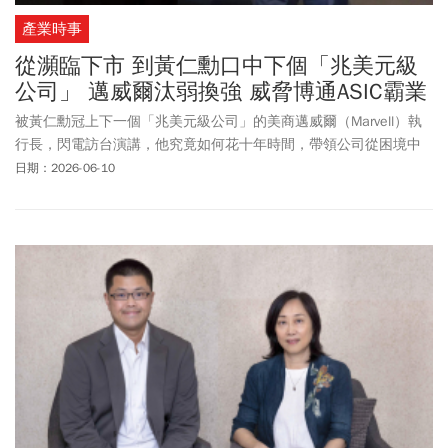
產業時事
從瀕臨下市 到黃仁勳口中下個「兆美元級
公司」 邁威爾汰弱換強 威脅博通ASIC霸業
被黃仁勳冠上下一個「兆美元級公司」的美商邁威爾（Marvell）執
行長，閃電訪台演講，他究竟如何花十年時間，帶領公司從困境中
轉型？
日期：2026-06-10