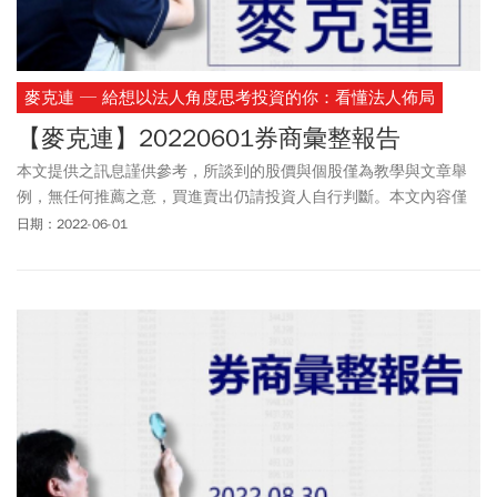
麥克連 ─ 給想以法人角度思考投資的你：看懂法人佈局
【麥克連】20220601券商彙整報告
本文提供之訊息謹供參考，所談到的股價與個股僅為教學與文章舉
例，無任何推薦之意，買進賣出仍請投資人自行判斷。本文內容僅
供訂閱戶本人使用，非經授權嚴禁任何翻印、轉載，或以任何型態
日期：2022-06-01
傳播於他人。