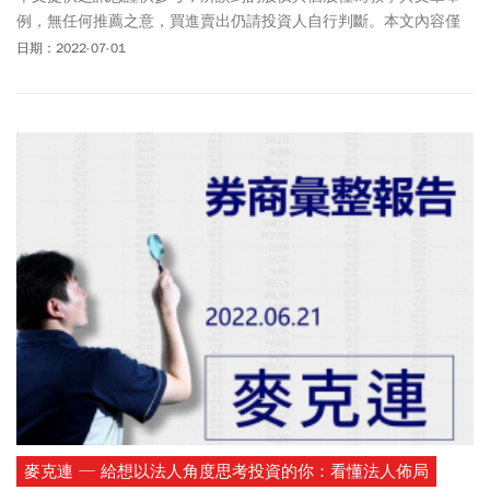
例，無任何推薦之意，買進賣出仍請投資人自行判斷。本文內容僅
供訂閱戶本人使用，非經授權嚴禁任何翻印、轉載，或以任何型態
日期：2022-07-01
傳播於他人。
麥克連 ─ 給想以法人角度思考投資的你：看懂法人佈局