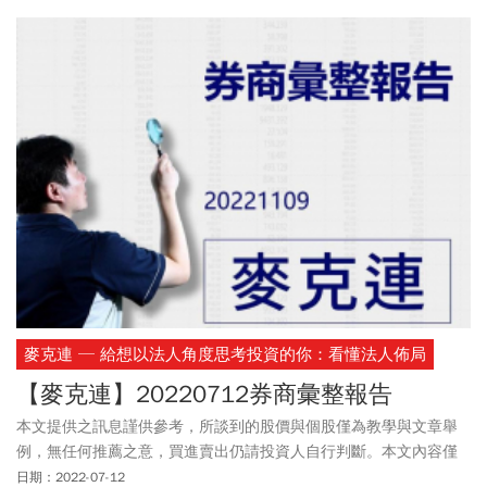
麥克連 ─ 給想以法人角度思考投資的你：看懂法人佈局
【麥克連】20220712券商彙整報告
本文提供之訊息謹供參考，所談到的股價與個股僅為教學與文章舉
例，無任何推薦之意，買進賣出仍請投資人自行判斷。本文內容僅
供訂閱戶本人使用，非經授權嚴禁任何翻印、轉載，或以任何型態
日期：2022-07-12