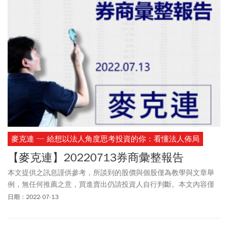
麥克連 ─ 給想以法人角度思考投資的你：看懂法人佈局
【麥克連】20220713券商彙整報告
本文提供之訊息謹供參考，所談到的股價與個股僅為教學與文章舉
例，無任何推薦之意，買進賣出仍請投資人自行判斷。本文內容僅
供訂閱戶本人使用，非經授權嚴禁任何翻印、轉載，或以任何型態
日期：2022-07-13
傳播於他人。