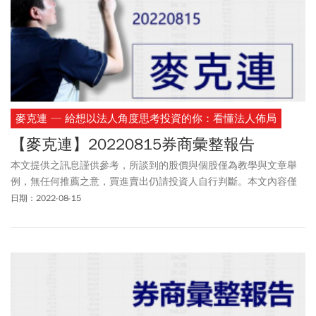
麥克連 ─ 給想以法人角度思考投資的你：看懂法人佈局
【麥克連】20220815券商彙整報告
本文提供之訊息謹供參考，所談到的股價與個股僅為教學與文章舉
例，無任何推薦之意，買進賣出仍請投資人自行判斷。本文內容僅
供訂閱戶本人使用，非經授權嚴禁任何翻印、轉載，或以任何型態
日期：2022-08-15
傳播於他人。