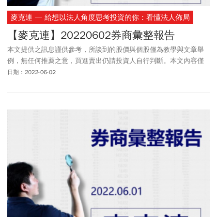
麥克連 ─ 給想以法人角度思考投資的你：看懂法人佈局
【麥克連】20220602券商彙整報告
本文提供之訊息謹供參考，所談到的股價與個股僅為教學與文章舉
例，無任何推薦之意，買進賣出仍請投資人自行判斷。本文內容僅
供訂閱戶本人使用，非經授權嚴禁任何翻印、轉載，或以任何型態
日期：2022-06-02
傳播於他人。