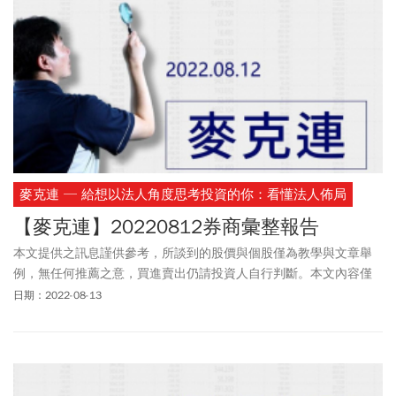
麥克連 ─ 給想以法人角度思考投資的你：看懂法人佈局
【麥克連】20220812券商彙整報告
本文提供之訊息謹供參考，所談到的股價與個股僅為教學與文章舉
例，無任何推薦之意，買進賣出仍請投資人自行判斷。本文內容僅
供訂閱戶本人使用，非經授權嚴禁任何翻印、轉載，或以任何型態
日期：2022-08-13
傳播於他人。