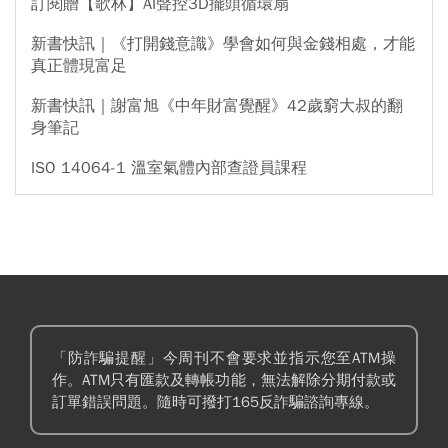
訂閱贈【歌林】AI聲控3D擺頭循環扇
新書快訊｜《打開錢意識》學會如何與金錢相處，才能
真正體現富足
新書快訊｜謝富旭《中年財富覺醒》42歲窮大叔的翻
身筆記
ISO 14064-1 溫室氣體內部查證員課程
「防詐騙提醒」今周刊不會要求並指示您至ATM操
作。ATM只有匯款及轉帳功能，無法解除分期付款或
訂單錯誤問題。隨時可撥打165反詐騙諮詢專線。