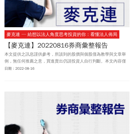
麥克連 ─ 給想以法人角度思考投資的你：看懂法人佈局
【麥克連】20220816券商彙整報告
本文提供之訊息謹供參考，所談到的股價與個股僅為教學與文章舉
例，無任何推薦之意，買進賣出仍請投資人自行判斷。本文內容僅
供訂閱戶本人使用，非經授權嚴禁任何翻印、轉載，或以任何型態
日期：2022-08-16
傳播於他人。