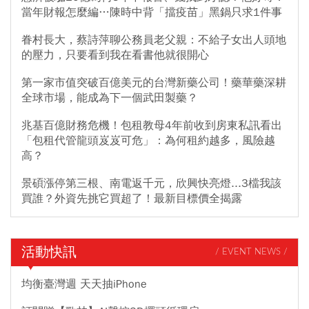
當年財報怎麼編…陳時中背「擋疫苗」黑鍋只求1件事
眷村長大，蔡詩萍聊公務員老父親：不給子女出人頭地
的壓力，只要看到我在看書他就很開心
第一家市值突破百億美元的台灣新藥公司！藥華藥深耕
全球市場，能成為下一個武田製藥？
兆基百億財務危機！包租教母4年前收到房東私訊看出
「包租代管龍頭岌岌可危」：為何租約越多，風險越
高？
景碩漲停第三根、南電返千元，欣興快亮燈...3檔我該
買誰？外資先挑它買超了！最新目標價全揭露
活動快訊
/ EVENT NEWS /
均衡臺灣週 天天抽iPhone