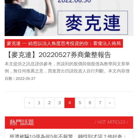
麥克連 ─ 給想以法人角度思考投資的你：看懂法人佈局
【麥克連】20220527券商彙整報告
本文提供之訊息謹供參考，所談到的股價與個股僅為教學與文章舉
例，無任何推薦之意，買進賣出仍請投資人自行判斷。本文內容僅
供訂閱戶本人使用，非經授權嚴禁任何翻印、轉載，或以任何型態
日期：2022-05-27
傳播於他人。
«
1
2
3
4
5
6
7
»
熱門話題
/ HOT ARTICLES /
慈濟被騙10億為何5年不報警、錢找到才認？他好奇：