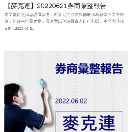
【麥克連】20220621券商彙整報告
本文提供之訊息謹供參考，所談到的股價與個股僅為教學與文章舉
例，無任何推薦之意，買進賣出仍請投資人自行判斷。本文內容僅
供訂閱戶本人使用，非經授權嚴禁任何翻印、轉載，或以任何型態
日期：2022-06-21
傳播於他人。