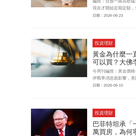
編按：台股一路高歌猛進
現在才開始定期定額，
（0050）、每月有現
日期：2026-06-23
式 ETF（00981
的。本文用 1 張圖帶你
投資理財
黃金為什麼一
可以買？大佛
今周刊編按：黃金價格一
伊戰爭消息面影響，美
此舉可能破壞雙方為結
日期：2026-06-10
齊跌1%，報4216
動新一輪攻擊，黃金持
已經在稍早對伊朗的雷
投資理財
力道不要再擴大，將不
現很克制，在油價稍有反
巴菲特坦承「
「這就是上次說4100
萬買房，為何
穿下去破底將延續偏弱