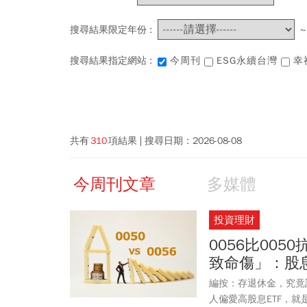
搜尋結果限定年份 :
搜尋結果指定網站 :
今周刊
ESG永續台灣
幸
共有
310
項結果
搜尋日期：
2026-08-08
今周刊文章
多媒體
投資理財
0056比00
致命傷」：股息
編按：存退休金，究竟該
人偏愛高股息ETF，