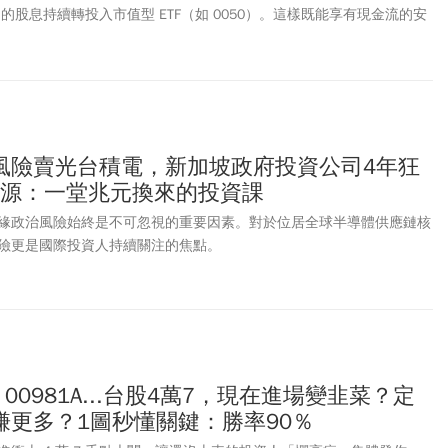
到的股息持續轉投入市值型 ETF（如 0050）。這樣既能享有現金流的安
長。高股息 ETF 確實是一個非常好的股市入門途徑，也能讓投資人確實
標是在資產累積期獲得最大化報酬，這種投資順序可能會讓你付出巨大
風險賣光台積電，新加坡政府投資公司4年狂
振源：一堂兆元換來的投資課
緣政治風險始終是不可忽視的重要因素。對於位居全球半導體供應鏈核
險更是國際投資人持續關注的焦點。
6、00981A...台股4萬7，現在進場變韭菜？定
賺更多？1圖秒懂關鍵：勝率90％