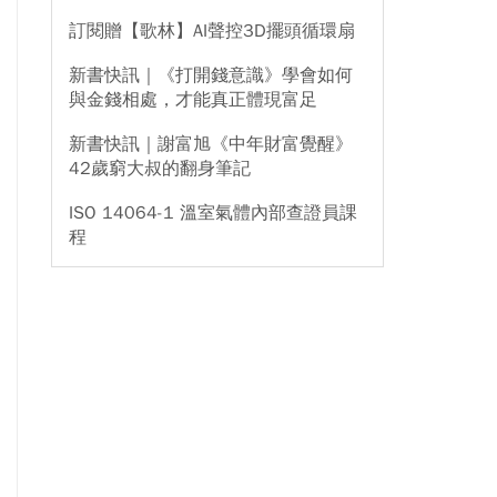
訂閱贈【歌林】AI聲控3D擺頭循環扇
新書快訊｜《打開錢意識》學會如何
與金錢相處，才能真正體現富足
新書快訊｜謝富旭《中年財富覺醒》
42歲窮大叔的翻身筆記
ISO 14064-1 溫室氣體內部查證員課
程