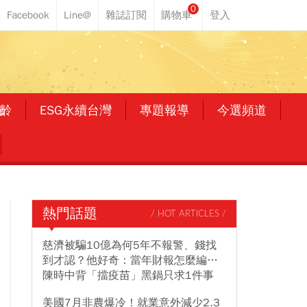
0
齡
ESG永續台灣
專題報導
今選頻道
熱門話題
/ HOT ARTICLES /
慈濟被騙10億為何5年不報警、錢找
到才認？他好奇：當年財報怎麼編…
陳時中背「擋疫苗」黑鍋只求1件事
美國7月非農爆冷！就業意外減少2.3