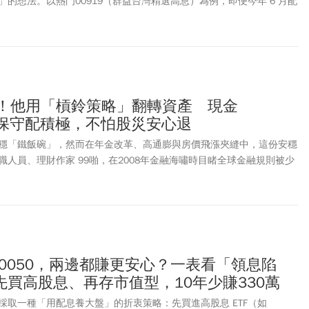
的想法。以熱門00919（群益台灣精選高息）為例，即便今年 6 月配
化殖利率衝破 13%，仍有網友因績效落後 0050、0052 而動了換股的
遠的贏家。隨著台股在 7 月迎來劇烈震盪與大幅回檔，先前猛烈漲勢暫
險徹底浮現。財經Youtuber懶錢包從 00919 去年改版後的持股結
點進行全面實測：當行情轉折、大盤下修時，盲目追高換股究竟是重新
更大的部位風險？
職！他用「槓鈴策略」翻轉資產 現金
2…保守配積極，不怕股災安心退
穩「鐵飯碗」，然而在年金改革、高通膨與房價飛漲夾縫中，這份安穩
人員、理財作家 99啪，在2008年金融海嘯時目睹全球金融規則被少
心學習資本市場遊戲規則。他從一名毫無投資經驗的小白，逐步摸索出
不僅成功在40歲提早退休，告別公務員人生，更利用「槓鈴策略」搭配
出比公家機關更穩健的理財鐵飯碗。
養0050，兩邊都賺更安心？一表看「領息陷
買高股息、再存市值型，10年少賺330萬
採取一種「用配息養大盤」的折衷策略：先買進高股息 ETF（如