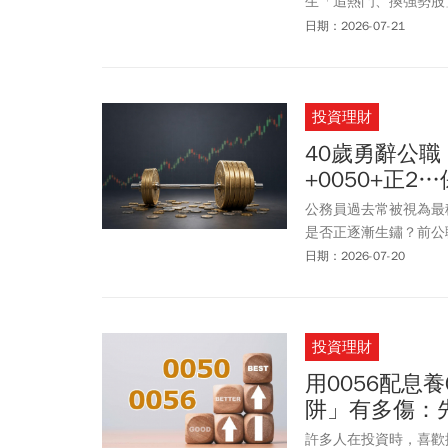
生「追熱門、換強勢股」
出每單位 1 元新高、年
日期：2026-07-21
念頭。不過市場沒有永
歇，也讓「頻繁換股」的風
構、波動控制與換股盲
投資理財
配置，還是給自己帶來
40歲勇辭公
+0050+正
公務員過去常被視為最
是否正逐漸生鏽？前公職
數人操弄，因而下定決
日期：2026-07-20
適合自己的投資哲學，
槓桿工具，為自己打造
投資理財
用0056配息
阱」有多傷：先
許多人在投資時，喜歡