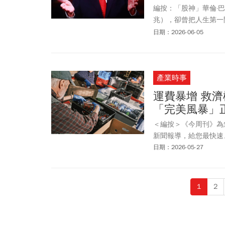
編按：「股神」華倫·巴菲特
兆），卻曾把人生第一
的蠢事」。在他的思維
日期：2026-06-05
市場裡，留在自己擅長
房子。反映的正是他一
產業時事
運費暴增 救
「完美風暴」
＜編按＞《今周刊》為
新聞報導，給您最快速
日期：2026-05-27
1
2