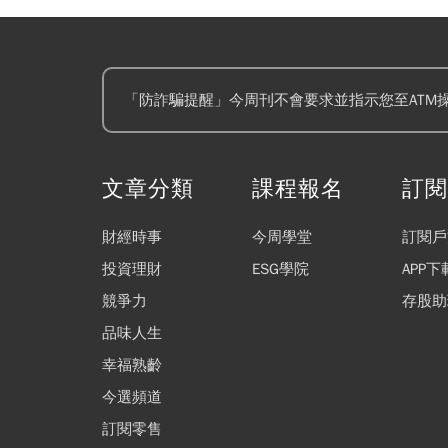
「防詐騙提醒」今周刊不會要求並指示您至ATM
文章分類
課程報名
訂
財經時事
今周學堂
訂閱戶
投資理財
ESG學院
APP下
競爭力
存股助
品味人生
幸福熟齡
今選頻道
訂閱零售