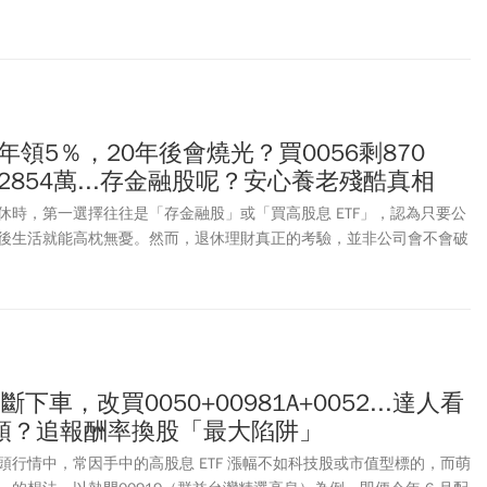
不小代價。從2014年至今多次市場修正，0056在多數股災中的確比
累積總報酬卻明顯落後；即使將股息再投入，差距仍未完全彌補。高股息
產成長？配息、複利、成分股與稅務成本，又如何一點一滴吃掉報酬？
拆解。
年領5％，20年後會燒光？買0056剩870
有2854萬...存金融股呢？安心養老殘酷真相
休時，第一選擇往往是「存金融股」或「買高股息 ETF」，認為只要公
後生活就能高枕無憂。然而，退休理財真正的考驗，並非公司會不會破
生活費與通膨侵蝕下，資產能否長期守住？」理財達人清流君透過長達
擬 1,000 萬元本金、年領 5% 並隨 3% 通膨遞增），實測 0050、
 0055 表現。結果顯示：同樣領走 1,256 萬元生活費，期末資產卻相差
！究竟只看「配息率」隱藏了什麼
機會成本
？帶您一探究竟。
斷下車，改買0050+00981A+0052...達人看
頭？追報酬率換股「最大陷阱」
頭行情中，常因手中的高股息 ETF 漲幅不如科技股或市值型標的，而萌