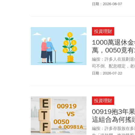
看，這份「安心」可能有
日期：2026-08-07
0050少跌一些，但
為何愈領愈可能拖累資
本文透過歷史數據一次
投資理財
1000萬退休金
萬，0050竟
編按：許多人在規劃退
司不倒、配息穩定，老
產，而是「在持續提領
日期：2026-07-22
19 年的歷史數據回測（模
0056 與代表金融股的
將近 2,000 萬元
投資理財
00919抱3年果
這組合為何搖
編按：許多存股族在多