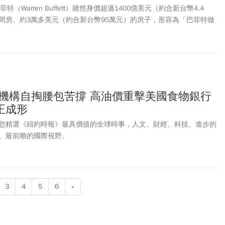
（Warren Buffett）雖然身價超過1400億美元（約合新台幣4.4
間房、約3萬多美元（約合新台幣95萬元）的房子，形容為「巴菲特做
裡，重點不是房子本身，而是背後的
機會成本
。如果當年把這筆錢留在
的投資，幾年後可能早就累積出更大的資產，甚至能買下更多、更好的
貫的富思維：讓錢持續運作「錢滾錢」。
濟機構自掏腰包苦撐 高油價重擊美國食物銀行
正成形
您精選《紐約時報》最具價值的全球時事，人文、財經、科技、進步的
、最前瞻的國際視野。
3
4
5
6
»