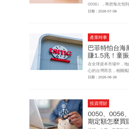
0056），再把每次領
全感，又能參與大盤成
日期：2026-07-08
賺到錢。但如果你的目
的
機會成本
。
產業時事
巴菲特怕台海
賺1.5兆！童
在全球資本市場中，地
心的台灣而言，相關風
日期：2026-06-28
投資理財
0050、005
期定額怎麼買