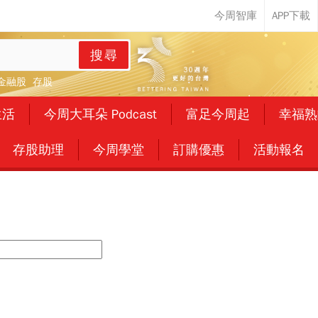
搜尋
金融股
存股
生活
今周大耳朵 Podcast
富足今周起
幸福熟
存股助理
今周學堂
訂購優惠
活動報名