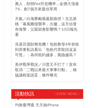
萬人，削弱Fed升息機率...金價大漲逾
7%，創7個月來最佳單周
天氣／白海豚颱風最新路徑！北北基
桃「暴風圈侵襲率」出爐，這天估發
布海警，父親節會影響嗎？10日報先
看
兆基百億財務危機！包租教母4年前收
到房東私訊看出「包租代管龍頭岌岌
可危」：為何租約越多，風險越高？
美伊戰爭戰況／川普又不打了！宣布
取消「二戰以來最大軍事行動」，稱
協議框架談妥，條件曝光
活動快訊
/ EVENT NEWS /
均衡臺灣週 天天抽iPhone