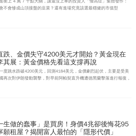
衝上 4 萬 7 千點大關，讓還沒上車的投資人「懼高症」集體發作：
會不會慘成山頂接盤的韭菜？還有進場究竟該選最穩健的市值型
金流在手的高股息（0056），還是近期靠著經理人主動選股爆紅的主動
A）？ETF 達人股魚強調，長期投資的勝率不是猜出來的，而是靠時間熬出來
釐清 4 大類 ETF 的核心配置邏輯，並揭開勝率高達 90% 的致勝關鍵！
直跌、金價失守4200美元才開始？黃金現在
李其展：黃金價格先看這支撐再說
度跳水跌破4200美元，回測4184美元，金價劇烈起伏，主要是受美
國再次對伊朗發動襲擊，對早前阿帕契直升機遭德黑蘭擊落進行報復，
束這場戰爭而付出的努力。紐約期金最新跌1%，報4244美元，現貨金
美元，金價已經可以進場抄底嗎？大佛李其展在臉書上分析，川普對伊朗發
續下跌接近4200整數大關。「由於美軍直升機被遭到伊朗擊落，川普
達與防空系統發動新一輪攻擊，但伊朗方面目前的消息是只要美方打擊
予回應」。李其展認為，整體風險目前看來受控，甚至可以說雙方都表
彈下，金價再度跳水破底來到4211美元，相當接近4200整數關卡。
一生做的蠢事」是買房！身價4兆卻後悔花95
~4200美元主要支撐區，期待可以發揮一些支撐效果，但如果4100乾淨
寧願租屋？揭開富人最怕的「隱形代價」
格局，再來看股市表現了」。