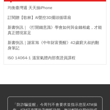
均衡臺灣週 天天抽iPhone
訂閱贈【歌林】AI聲控3D擺頭循環扇
新書快訊｜《打開錢意識》學會如何與金錢相處，才能
真正體現富足
新書快訊｜謝富旭《中年財富覺醒》42歲窮大叔的翻
身筆記
ISO 14064-1 溫室氣體內部查證員課程
「防詐騙提醒」今周刊不會要求並指示您至ATM操
作。ATM只有匯款及轉帳功能，無法解除分期付款或