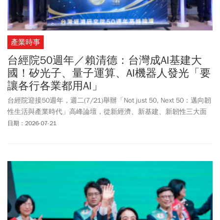
產業時事
台經院50週年／賴清德：台灣成AI基建大
國！矽光子、量子運算、AI機器人發光「要
讓各行各業都用AI」
台經院迎接50週年，週二(7/21)舉辦「Not just 50, Next 50：邁向韌
性生活與產業時代」高峰論壇，從新經濟、新基建、新韌性三大面
向，探討未來發展策略，並邀請政府與產業第一線，共同擘劃台灣
日期：2026-07-21
下一個50年發展方向。不僅總統賴清德到場致詞，經濟部部長龔明
鑫、中信金副董吳一揆也到場見證歷史時刻。會中邀請總統府資政
陳博志演講，壓軸更展開高峰對談，由龔明鑫、廣達電腦技術長張
嘉淵、友達光電董事長彭双浪及Google台灣前董事總經理簡立峰，
共同探討台灣未來發展策略。