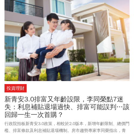
共同組成新世代團隊，來領航新時代，一起共同打拚，我想借用咱
大家的歐吉桑信介仙的一段話，來勉勵所有投入年底選舉的同志，
政治家一定要很仁慈，比醫生還要仁慈，看到別人的痛苦，就像看
到自己親人的痛苦，有這種心才能當政治家」。賴清德說，期待黨
內同志站在第一線，團結一致，共同反對中國「紅色恐怖」對台灣
社會的威脅，齊心守護民主自由的生活方式，絕對不讓「民主台
灣」走回頭路，變成「中國台灣」。以下為賴清德臉書全文。
投資理財
新青安3.0排富又年齡設限，李同榮點7迷
失：利息補貼退場過快、排富可能誤判…該
回歸一生一次首購？
行政院拍板新青安3.0政策，相較於2.0版本，新增年齡限制、總價門
檻、排富條款及利息補貼退場機制。房市趨勢專家李同榮指出，青