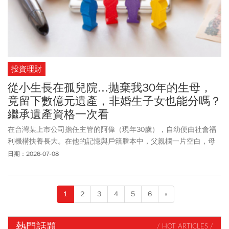
投資理財
從小生長在孤兒院...拋棄我30年的生母，
竟留下數億元遺產，非婚生子女也能分嗎？
繼承遺產資格一次看
在台灣某上市公司擔任主管的阿偉（現年30歲），自幼便由社會福
利機構扶養長大。在他的記憶與戶籍謄本中，父親欄一片空白，母
親欄則記載著一位他從未謀面的「林○○女士」。原來，30年前林
日期：2026-07-08
女士未婚生子產下阿偉後，即將他拋棄，未曾給予任何扶養與照
顧。林女士當年離開後，隨即與新伴侶另組家庭，並
生育
了其他子
女。經商有成的她，於日前不幸過世，留下了高達數億元的大筆遺
1
2
3
4
5
6
»
產。阿偉在林女士過世後收到通知，得知了這筆遺產的存在。震驚
之餘，他心有疑惑：這位從未撫養他、甚至將他狠心拋棄的「生
母」，早已有了合法的老公和健全的家庭，自己這個被隱瞞、被遺
熱門話題
/ HOT ARTICLES /