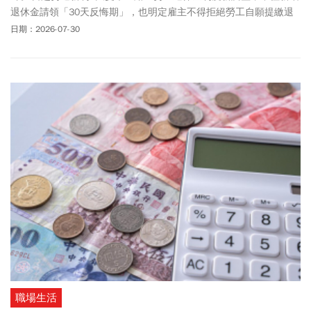
退休金請領「30天反悔期」，也明定雇主不得拒絕勞工自願提繳退
休金，同時擴大遺屬保障、延長未成年請領時效及加重欠繳責任。
日期：2026-07-30
《今周刊》整理勞退新制5大變革資訊提供給讀者，一文了解勞工保
障有哪些。
職場生活