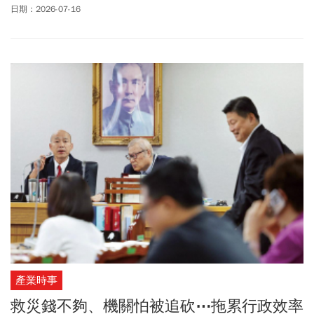
安3.0政策已變成「青安限制成家」專案，從整體住宅政策的角度來
日期：2026-07-16
看，新青安3.0雖然比2.0更加嚴謹，卻仍未真正回到「協助首次購屋
自住」的政策本質，甚至可能衍生新的公平性問題。
產業時事
救災錢不夠、機關怕被追砍⋯拖累行政效率