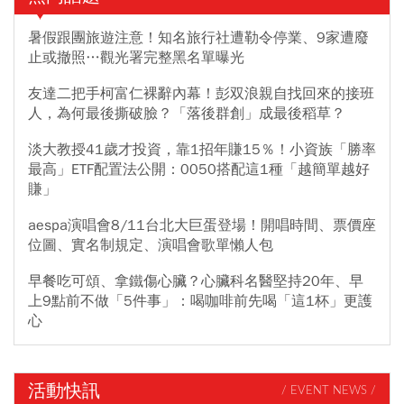
忘的「婚外孩子」，真的還可以繼承她的遺產嗎？
暑假跟團旅遊注意！知名旅行社遭勒令停業、9家遭廢
止或撤照…觀光署完整黑名單曝光
友達二把手柯富仁裸辭內幕！彭双浪親自找回來的接班
人，為何最後撕破臉？「落後群創」成最後稻草？
淡大教授41歲才投資，靠1招年賺15％！小資族「勝率
最高」ETF配置法公開：0050搭配這1種「越簡單越好
賺」
aespa演唱會8/11台北大巨蛋登場！開唱時間、票價座
位圖、實名制規定、演唱會歌單懶人包
早餐吃可頌、拿鐵傷心臟？心臟科名醫堅持20年、早
上9點前不做「5件事」：喝咖啡前先喝「這1杯」更護
心
活動快訊
/ EVENT NEWS /