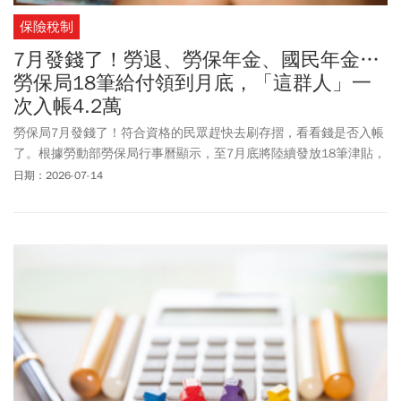
保險稅制
7月發錢了！勞退、勞保年金、國民年金…
勞保局18筆給付領到月底，「這群人」一
次入帳4.2萬
勞保局7月發錢了！符合資格的民眾趕快去刷存摺，看看錢是否入帳
了。根據勞動部勞保局行事曆顯示，至7月底將陸續發放18筆津貼，
包括勞保年金給付、國民年金保險
生育
給付、國民年金、國民年金
日期：2026-07-14
喪葬給付、災保年金給付等，都將在預定日期陸續發放。其中，
「國民年金保險
生育
給付」為一次發給2個月
生育
給付，只要符合資
格的民眾，就能領取4萬2206元。不過要注意的是，
生育
給付有5年
請求權時效，若超過5年後才提出申請，則不予給付。另外，在7月
15日、31日發放的國民年金保險喪葬給付，符合資格者最高可領
10.5萬元。而請領人數最多的勞保年金，也將在7月30日入帳。