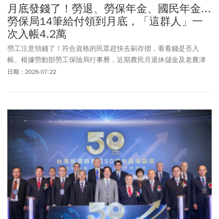
月底發錢了！勞退、勞保年金、國民年金...
勞保局14筆給付領到月底，「這群人」一
次入帳4.2萬
勞工注意領錢了！符合資格的民眾趕快去刷存摺，看看錢是否入
帳。根據勞動部勞工保險局行事曆，近期農民月退休儲金及老農津
貼都已發放，到7月底前還有14筆津貼陸續發放。勞保局最新統計，
日期：2026-07-22
勞保年金給付目前全台請領人數突破210萬人，核付總金額超過400
億，平均每人每月可領取約1萬9,105 元。此外，國民年金保險
生育
給付只要符合資格的媽媽，可領取4萬2206元；但要注意生產後5年
內若沒提出申請，將全數充公。