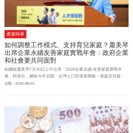
產業時事
如何調整工作模式、支持育兒家庭？蕭美琴
出席企業永續友善家庭實戰年會：政府企業
和社會要共同面對
副總統蕭美琴7月30日上午出席「2026企業永續‧友善家庭實戰年
會」時表示，總統今年召開「台灣人口對策新戰略—家庭支持篇」
國安高層會議，宣示育兒政策將從過去以補助為主，全面擴展至公
日期：2026-08-03
眾、企業及產業共同支持。蕭美琴指出，面對少子女化挑戰，政府
將與社會各界攜手合作，打造更友善的家庭與職場環境，讓更多孩
子能在臺灣快樂成長。