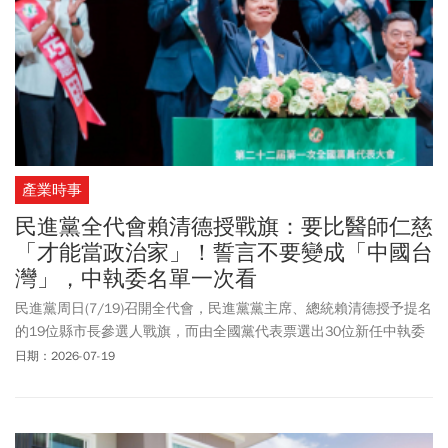
產業時事
民進黨全代會賴清德授戰旗：要比醫師仁慈
「才能當政治家」！誓言不要變成「中國台
灣」，中執委名單一次看
民進黨周日(7/19)召開全代會，民進黨黨主席、總統賴清德授予提名
的19位縣市長參選人戰旗，而由全國黨代表票選出30位新任中執委
名單也出爐，以新潮流拿下9席最多。賴清德在臉書上指出，今年也
日期：2026-07-19
是民進黨再度受人民託付，連續執政滿十年，「這是人民給我們的
信任，也是人民給我們的責任，台灣已經逐步邁向新時代，提名新
世代的治理人才，就是要扛起新時代的新台灣」。「而新的地方治
理，不僅要有優秀的縣市長，也需要卓越的縣市議員、鄉鎮市長，