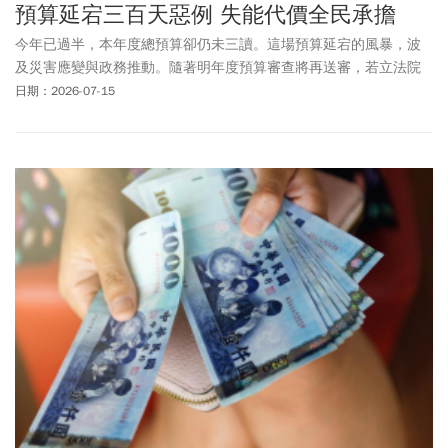
預算延宕三百天惡例 失能代價全民承擔
今年已過半，本年度總預算卻仍未三讀。這場預算延宕的風暴，波
及災害應變與政務推動。隨著明年度預算審查將再送審，若立法院
為趕上時程匆忙審議，把關更可能流於草率，留下重大後遺症。
日期：2026-07-15