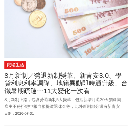
職場生活
8月新制／勞退新制變革、新青安3.0、學
貸利息利率調降、地籍異動即時通升級、台
鐵暑期疏運…11大變化一次看
8月新制上路，包含勞退新制5大變革，包括新增月退30天猶豫期、
雇主不得拒絕申報自願提繳退休金等，此外新制部分還有新青安
3.0、學貸利息利率調降、農民退休儲金條例擴大適用對象、地籍異
日期：2026-07-31
動即時通升級，以及建築光電新制上路等，都將於8月1日實施。
另，暑假出遊務必注意台鐵暑期疏運新制，到台北中山商圈、迪化