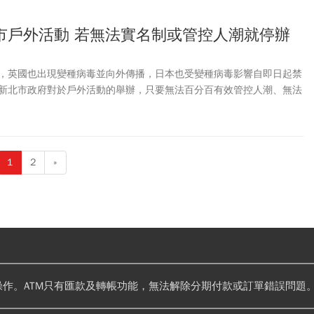
市戶外活動 若無法實名制或管控人潮就停辦
，英國也出現變種病毒並向外傳播，日本也受變種病毒影響自即日起禁
新北市政府對於戶外活動的舉辦，只要無法百分百有效管控人潮、無法
延後辦理。
1
2
»
操作。ATM只有匯款及轉帳功能，無法解除分期付款或訂單錯誤問題。