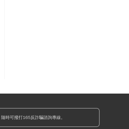
隨時可撥打165反詐騙諮詢專線。