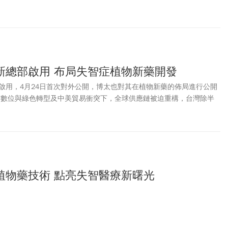
管新藥費用高達150萬元，且僅可「延緩病程」非「根治」，但同樣任
麥令琴表示，雖然知道這不是「神藥」，但只要能讓媽媽維持現況久一
就是值得的！」
新總部啟用 布局失智症植物新藥開發
啟用，4月24日首次對外公開，博太也對其在植物新藥的佈局進行公開
速數位與綠色轉型及中美貿易衝突下，全球供應鏈被迫重構，台灣除半
具軟實力的創新動能。生技醫療產業被視為未來關鍵戰略產業，台灣有
生技醫療等高附加價值領域，成為台灣下一座能兼具人類福祉與全球競
植物藥技術 點亮失智醫療新曙光