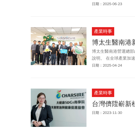
國畫老師麥張愛華。儘
日期：2025-06-23
職亞東醫院的醫師女兒
點，「對我們全家來說
產業時事
博太生醫南港
博太生醫南港營運總部
說明。 在全球產業加
導體產業外，亦需拓展
日期：2025-04-24
潛力從科技製造延伸至
爭力的護國神山。
產業時事
台灣儕陞嶄新
日期：2023-11-30