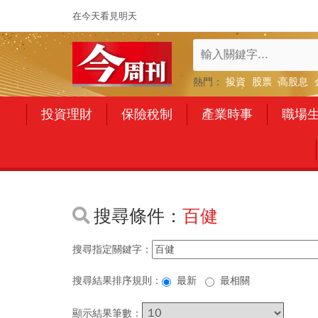
在今天看見明天
熱門：
投資
股票
高股息
投資理財
保險稅制
產業時事
職場
搜尋條件：
百健
搜尋指定關鍵字：
搜尋結果排序規則：
最新
最相關
顯示結果筆數：