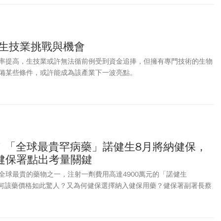
 生技業挑戰與機會
率提高，生技業或許無法循前例受到資金追捧，但擁有專門技術的生物
備某些條件，或許能成為該產業下一波亮點。
萬！「全球最貴罕病藥」諾健生8月將納健保，
健保署點出考量關鍵
全球最貴的藥物之一，注射一劑費用高達4900萬元的「諾健生
」。為何該藥價格如此驚人？又為何健保選擇納入健保用藥？健保署副署長蔡
藥物的適應症「脊髓性肌肉萎縮症（SMA）」，是全球嬰幼兒致死率最