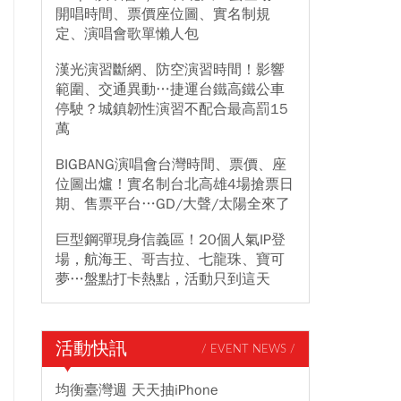
開唱時間、票價座位圖、實名制規
定、演唱會歌單懶人包
漢光演習斷網、防空演習時間！影響
範圍、交通異動…捷運台鐵高鐵公車
停駛？城鎮韌性演習不配合最高罰15
萬
BIGBANG演唱會台灣時間、票價、座
位圖出爐！實名制台北高雄4場搶票日
期、售票平台…GD/大聲/太陽全來了
巨型鋼彈現身信義區！20個人氣IP登
場，航海王、哥吉拉、七龍珠、寶可
夢…盤點打卡熱點，活動只到這天
活動快訊
/ EVENT NEWS /
均衡臺灣週 天天抽iPhone