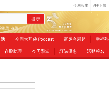
搜尋
金融股
存股
生活
今周大耳朵 Podcast
富足今周起
幸福熟
存股助理
今周學堂
訂購優惠
活動報名