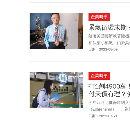
產業時事
景氣循環末期
隨著美國經濟軟著陸機
相似藥小藥廠，由於具
日期：2023-08-09
產業時事
打1劑4900
付天價有理？
今年八月，健保將納入
（Zolgensma）
淑鈴點出關鍵，因為該
日期：2023-07-21
高的罕見疾病。