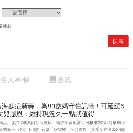
~
福熟齡
名人專欄
書籍
茲海默症新藥，為83歲媽守住記憶！可延緩5
女兒感恩：維持現況久一點就值得
5萬人，其中7成為阿茲海默症，衛福部食藥署近日核准2款針對早期阿
東醫院今（23）日施打新藥「欣智樂」全台首針，接受治療者為83歲