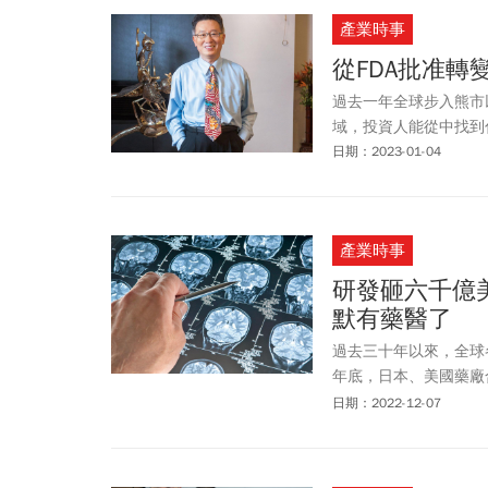
產業時事
從FDA批准轉
過去一年全球步入熊市
域，投資人能從中找到
日期：2023-01-04
產業時事
研發砸六千億美
默有藥醫了
過去三十年以來，全球
年底，日本、美國藥廠合
突破。
日期：2022-12-07