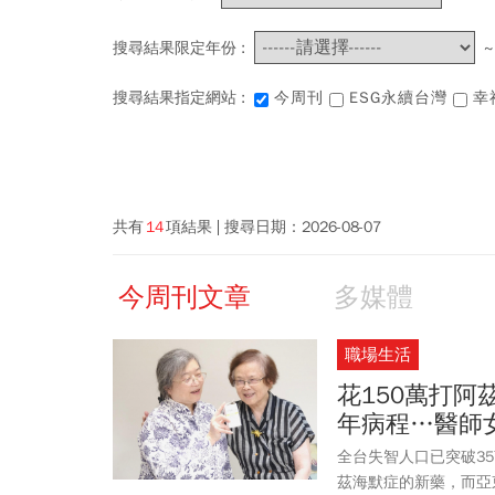
搜尋結果限定年份 :
搜尋結果指定網站 :
今周刊
ESG永續台灣
幸
共有
14
項結果
搜尋日期：
2026-08-07
今周刊文章
多媒體
職場生活
花150萬打阿
年病程…醫師
全台失智人口已突破3
茲海默症的新藥，而亞