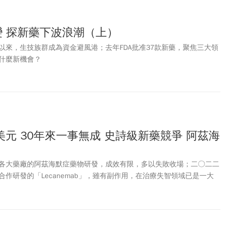
變 探新藥下波浪潮（上）
以來，生技族群成為資金避風港；去年FDA批准37款新藥，聚焦三大領
什麼新機會？
元 30年來一事無成 史詩級新藥競爭 阿茲海
各大藥廠的阿茲海默症藥物研發，成效有限，多以失敗收場；二○二二
作研發的「Lecanemab」，雖有副作用，在治療失智領域已是一大