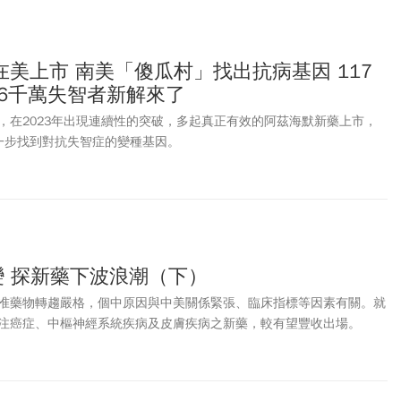
美上市 南美「傻瓜村」找出抗病基因 117
 6千萬失智者新解來了
，在2023年出現連續性的突破，多起真正有效的阿茲海默新藥上市，
一步找到對抗失智症的變種基因。
變 探新藥下波浪潮（下）
准藥物轉趨嚴格，個中原因與中美關係緊張、臨床指標等因素有關。就
注癌症、中樞神經系統疾病及皮膚疾病之新藥，較有望豐收出場。