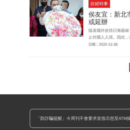
財經時事
侯友宜：新北
或延辦
隨著國外疫情日漸嚴峻
止外國人入境。因此，
做到實聯制就將取消或
日期：2020-12-28
「防詐騙提醒」今周刊不會要求並指示您至ATM