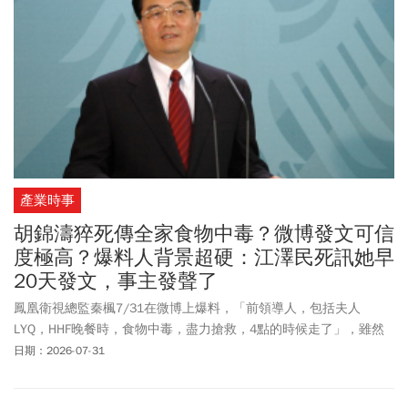
產業時事
胡錦濤猝死傳全家食物中毒？微博發文可信
度極高？爆料人背景超硬：江澤民死訊她早
20天發文，事主發聲了
鳳凰衛視總監秦楓7/31在微博上爆料，「前領導人，包括夫人
LYQ，HHF晚餐時，食物中毒，盡力搶救，4點的時候走了」，雖然
該則貼子隨後被迅速刪除，但已經引起全網關注，因為秦楓也是最
日期：2026-07-31
早爆料江澤民死訊的媒體人，比官宣早了20天。加拿大約克大學副
教授沈榮欽也在臉書上指出，秦楓爆料中國前領導人胡錦濤和夫人