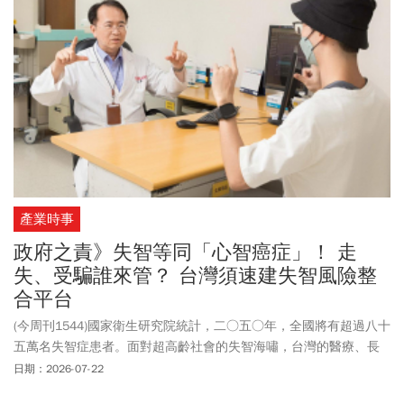
產業時事
政府之責》失智等同「心智癌症」！ 走
失、受騙誰來管？ 台灣須速建失智風險整
合平台
(今周刊1544)國家衛生研究院統計，二○五○年，全國將有超過八十
五萬名失智症患者。面對超高齡社會的失智海嘯，台灣的醫療、長
照與公共衛生體系究竟是並肩作戰，還是各自為政？
日期：2026-07-22