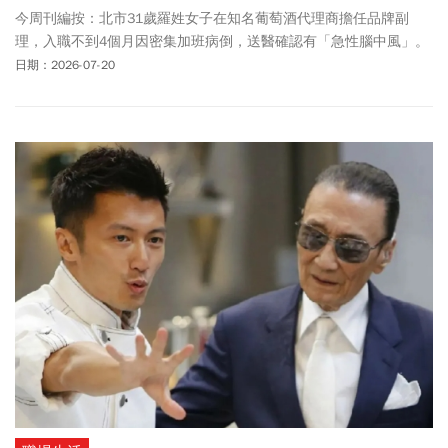
今周刊編按：北市31歲羅姓女子在知名葡萄酒代理商擔任品牌副
理，入職不到4個月因密集加班病倒，送醫確認有「急性腦中風」。
並有失語、認知及肢體障礙等狀況，她為此向公司求償1344萬3514
日期：2026-07-20
元。羅女是國立中央大學學士、國立臺北藝術大學碩士，曾到波蘭
研修，專精英文、西班牙文、波蘭文等外語，2019年3月到知名葡萄
酒代理商任職，工作內容有品牌行銷、銷售規劃、外語口譯及管
理，月薪5萬5000元。酒商指出，她就職短短4個月，工作量與其他
同等職務人員無異，從未反應有工時過長、負荷過重情形，相關加
班行為是個人行為，酒商曾透過同事請羅休息，但羅執意不聽、自
身也有過失。據媒體綜合報導，法院調查後指出，羅女實際投入工
作時間不能僅以正式加班申請紀錄計算，包含：活動場地布置、事
後整理、主管透過LINE交辦事項，假日被要求參與的相關課程，都
應納入實際工作時數。法官認定，羅女發病前一個月確實累積97小
時加班，且6月籌辦酒展期間，經常工作至晚上10點甚至凌晨才下
班。公司卻未幫她減少工作量，判公司賠償1228萬餘元，全案仍可
上訴。