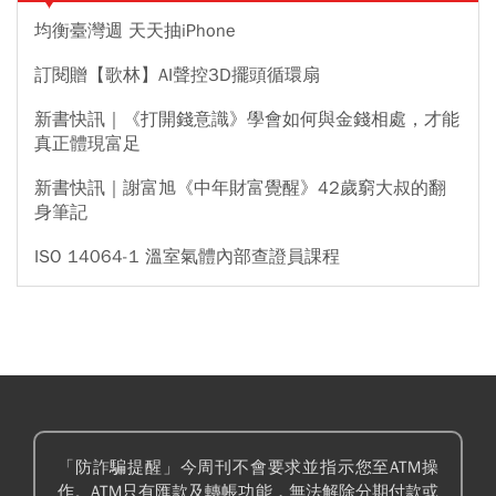
均衡臺灣週 天天抽iPhone
訂閱贈【歌林】AI聲控3D擺頭循環扇
新書快訊｜《打開錢意識》學會如何與金錢相處，才能
真正體現富足
新書快訊｜謝富旭《中年財富覺醒》42歲窮大叔的翻
身筆記
ISO 14064-1 溫室氣體內部查證員課程
「防詐騙提醒」今周刊不會要求並指示您至ATM操
作。ATM只有匯款及轉帳功能，無法解除分期付款或