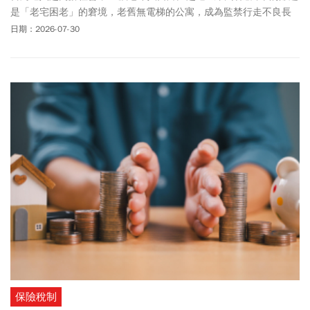
是「老宅困老」的窘境，老舊無電梯的公寓，成為監禁行走不良長
輩的牢籠。北市府近年為了推廣老宅更新，大幅補助「增設電
日期：2026-07-30
梯」，希望解開牢籠。但增設電梯除了建設費用、設計、空間等硬
體阻礙，住戶之間整合不易，尤其1樓住戶、違建戶經常反對到底，
更是讓電梯增建困難重重。在台北市內湖就有一處公寓，早在2023
年就取得增設的雜項執照，卻因為違建戶反對，拖了4年還未開始工
程。
保險稅制