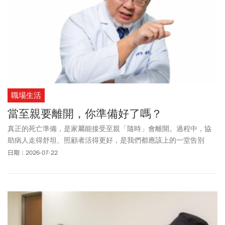
職場生活
當至親要離開，你準備好了嗎？
真正的死亡準備，是家屬能接受至親「隨時」會離開。過程中，協
助病人走得舒坦、照顧者活得更好，是我們都應該上的一堂告別
課。
日期：2026-07-22