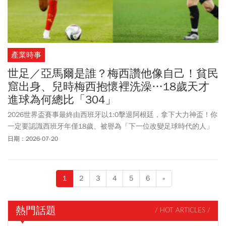
產業時事
世足／亞馬爾是誰？梅西讚他像自己！貧民
窟出身、兒時梅西抱懷裡洗澡…18歲天才
進球為何總比「304」
2026世界盃賽事最終由西班牙以1:0擊退阿根廷，拿下大力神盃！你
一定要認識西班牙年僅18歲、被譽為「下一位改變足球時代的人」
的天才球星Lamine Yamal (亞馬爾)。亞馬爾目前效力於西班牙甲級
日期：2026-07-20
足球聯賽俱樂部巴塞隆納，2024年、他16歲幫助西班牙勇奪歐洲國
家盃冠軍，因此被公認是歐洲最耀眼的新生代球員之一；2025年6
月，其身價達2億歐元，超越法國姆巴佩，一度成為全球身價最高球
1
2
3
4
5
6
»
員。阿根廷球王梅西更在一場運動品牌活動中，公開讚美亞馬爾，
直言對方是目前最讓他能夠想起年輕時自己的年輕球員。外界預期
亞馬爾會接替進入生涯尾聲的阿根廷傳奇梅西與葡萄牙名將C羅，成
熱門話題
/ HOT ARTICLES /
為世界足壇下一位超級巨星。回顧亞馬爾的人生軌跡，你會發現是