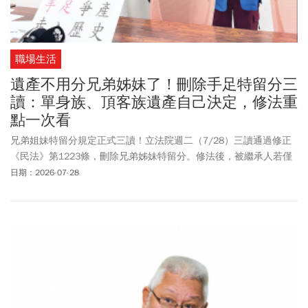
職場生活
遺產不用分兄弟姊妹了！刪除手足特留分三
讀：單身族、頂客族遺產自己決定，修法重
點一次看
兄弟姐妹特留分規定正式三讀！立法院週二（7/28）三讀通過修正
《民法》第1223條，刪除兄弟姊妹特留分。修法後，被繼承人若僅
剩兄弟姊妹為法定繼承人時，就可依遺囑自由分配全部遺產，不再
日期：2026-07-28
受兄弟姊妹主張特留分扣減之限制。提案的國民黨立委吳宗憲強
調，這次修法不是剝奪兄弟姊妹的繼承權。如果生前沒有立遺囑，
兄弟姊妹仍然依法繼承；如果有遺囑，就應該尊重往生者的安排，
週二刪除的是法律強制保留給手足的「特留分」，不是兄弟姊妹的
法定繼承人身分。不過要注意的是，本案將在總統公布6個月後實
施，也就是至少半年內仍然適用舊法。此外，在部分提案中出現的
「特別貢獻制」這次並未入法。