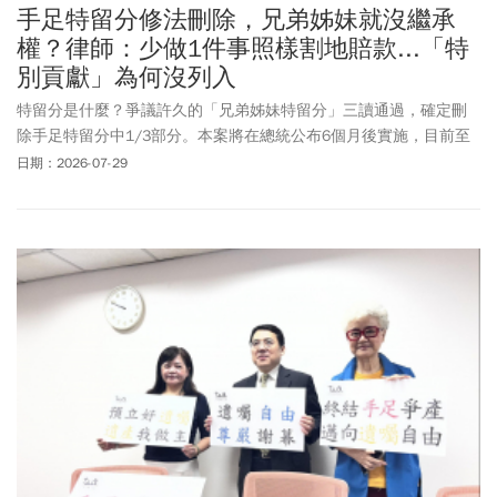
手足特留分修法刪除，兄弟姊妹就沒繼承
權？律師：少做1件事照樣割地賠款...「特
別貢獻」為何沒列入
特留分是什麼？爭議許久的「兄弟姊妹特留分」三讀通過，確定刪
除手足特留分中1/3部分。本案將在總統公布6個月後實施，目前至
少還有半年時間仍然適用舊法。根據民法現行規定，直系血親卑親
日期：2026-07-29
屬的特留分，為其應繼分1/2；父母的特留分，為其應繼分1/2；配
偶的特留分，為其應繼分1/2；兄弟姊妹的特留分，為其應繼分
1/3；祖父母的特留分，為其應繼分1/3。到底「廢除兄弟姊妹特留
分」修法後前後差異在哪？兄弟姊妹就完全沒有繼承權了嗎？遺囑
未來也變更重要！《今周刊》整理完整手足特留分刪除新法、修法
前後重點資訊，提供讀者參考。