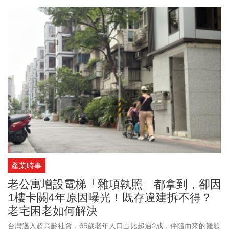
劉永清、兒子胡海峰三人食物中毒，這則爆料為何令人震驚？因為
中共高幹都是用特供食物，不太可能食物中毒，「團滅」機率更
低。「因此如果爆料屬實，引發包括習近平在內的中共高層政治鬥
爭的聯想」。根據自由時報報導，目前北京當局尚未回應，秦楓則
是向友人表示，是有人冒用自己的帳號製造假訊息，「我影響力
大，所以造謠的人就用我的社群帳號造假，才會有這種傳播力，當
然是假的」。
產業時事
老公寓增設電梯「雜項執照」都拿到，卻因
1樓卡關4年原因曝光！既存違建拆不得？
老宅困老如何解決
台灣邁入超高齡社會，65歲老年人口占比超過2成，伴隨而來的難題