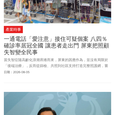
產業時事
一通電話「愛注意」接住可疑個案 八四％
確診率居冠全國 讓患者走出門 屏東把照顧
失智變全民事
當失智症隨高齡化浪潮席捲而來，屏東的因應作為，並沒有局限於
「後端治療」，反而從篩檢、共照到社區支持打造完整照護網，嘗
試為台灣走出一條失智友善的新路。
日期：2026-08-05