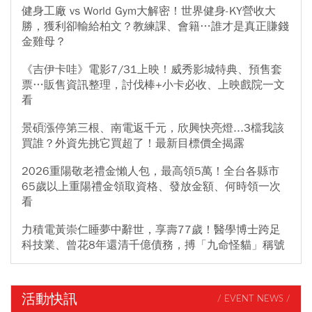
一個充滿基層汗水、移民奮鬥與無條件愛護的故事。
健身工廠 vs World Gym大解密！世界健身-KY營收大
勝，獲利卻輸給柏文？教練課、會籍…誰才是真正賺錢
金雞母？
《吉伊卡哇》電影7/31上映！威秀影城特典、預售套
票…販售資訊整理，討伐棒+小卡必收、上映戲院一文
看
景碩漲停第三根、南電返千元，欣興快亮燈...3檔我該
買誰？外資先挑它買超了！最新目標價全揭露
2026重陽敬老禮金懶人包，最高領5萬！全台各縣市
65歲以上重陽禮金領取資格、發放金額、何時領一次
看
力積電黃崇仁睡夢中辭世，享壽77歲！醫學博士跨足
科技業、曾花8年還清千億債務，搏「九命怪貓」稱號
活動快訊
/ EVENT NEWS /