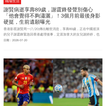
職場生活
謝賢病逝享壽89歲，謝霆鋒發聲別傷心
「他會覺得不夠瀟灑」！3個月前最後身影
硬挺，生前遺願曝光
香港影星謝賢周一(7/20)傳出離世消息，享壽89歲，正在中國巡演
的兒子謝霆鋒緊急回香港處理後事，定居加拿大的女兒謝婷婷，也
回來送父親最後一程。謝霆鋒在臉書發布消息，並用謝賢的話要大
日期：2026-07-20
家不用哭、不用傷心，「我們只要把他那個永遠充滿魅力、充滿笑
容的完美身影長留在心中，便足夠了」。謝賢生前曾交代身後事，
希望一切從簡，因此將遵從其遺願低調辦理喪禮，不舉行大型公開
儀式。