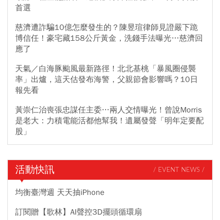
首選
慈濟遭詐騙10億怎麼發生的？陳昱瑄律師見證嚴下跪
博信任！豪宅藏158公斤黃金，洗錢手法曝光…慈濟回
應了
天氣／白海豚颱風最新路徑！北北基桃「暴風圈侵襲
率」出爐，這天估發布海警，父親節會影響嗎？10日
報先看
黃崇仁治喪張忠謀任主委…兩人交情曝光！曾說Morris
是老大：力積電能活都他幫我！遺屬發聲「明年定要配
股」
活動快訊
/ EVENT NEWS /
均衡臺灣週 天天抽iPhone
訂閱贈【歌林】AI聲控3D擺頭循環扇