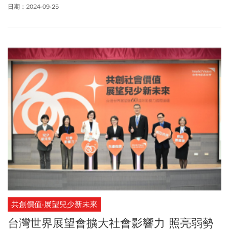
邊的新北市石門區尖子鹿東北角海岸線。眾人合力清出近350公斤垃
日期：2024-09-25
圾，用行動向海洋致敬，守護台灣美麗的海岸線。
共創價值‧展望兒少新未來
台灣世界展望會擴大社會影響力 照亮弱勢