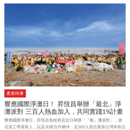
產業時事
響應國際淨灘日！ 昇恆昌舉辦「最北」淨
灘派對 三百人熱血加入，共同實踐1%計畫
響應國際淨灘日，昇恆昌免稅商店近日舉辦「『敬』灘派對」，號
召員工帶著家人，以及30家合作夥伴，近300人前往最靠台灣本島北