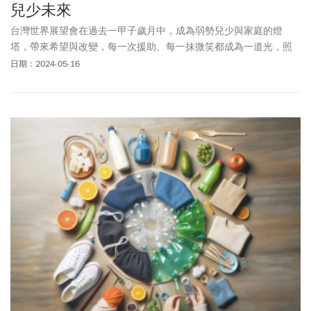
兒少未來
台灣世界展望會在過去一甲子歲月中，成為弱勢兒少與家庭的燈
塔，帶來希望與改變，每一次援助、每一抹微笑都成為一道光，照
亮未來。日前舉辦六十週年影響力國際論壇，邀產官學聚焦共創社
日期：2024-05-16
會價值，齊心擴大社會影響力，展望更美好的未來。