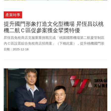
產業時事
提升國門形象打造文化型機場 昇恆昌以桃
機二航Ｃ區促參案獲金擘獎特優
昇恆昌免稅商店克服重重挑戰完成「桃園國際機場第二航廈管制區
內Ｃ區設置綜合免稅商店招商案」（下稱此案），提升桃機國門形
象、支持地方創生，深受肯定，榮獲由財政部主辦、譽為臺灣促參
日期：2025-12-18
界奧斯卡獎的「金擘獎」特優，不僅是眾多受獎者中唯一獲得特優
的團隊，也是唯一獲得公益獎的企業，更是四度榮獲金擘獎特優肯
定，再度展現民間企業參與公共建設典範。