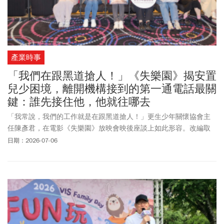
產業時事
「我們在跟黑道搶人！」《失樂園》揭安置
兒少困境，離開機構接到的第一通電話最關
鍵：誰先接住他，他就往哪去
「我常說，我們的工作就是在跟黑道搶人！」更生少年關懷協會主
任陳彥君，在電影《失樂園》放映會映後座談上如此形容。改編取
材自《報導者》深度專題《廢墟少年》的電影《失樂園》，直面兒
日期：2026-07-06
少安置機構中的霸凌、性侵、人力匱乏及少年離院後被迫自立的困
境。導演蔡銀娟說，此片原命名《火宅之犬》，典自《法華經》
「三界不安，猶如火宅」，以火宅形容困在著火房子裡般煎熬的孩
子與工作者，後經評審多次建議、市調後改名《失樂園》，取聖經
中天使墜落成惡魔的意象，「如果沒有人接住他，他就會不停地一
直往下墜」。對於熱門韓劇《鐵拳教育》引發熱議，也與《失樂
園》探討的主題產生迴響。在映後座談中，同為觀眾的台北地方法