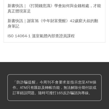
新書快訊｜《打開錢意識》學會如何與金錢相處，才能
真正體現富足
新書快訊｜謝富旭《中年財富覺醒》42歲窮大叔的翻
身筆記
ISO 14064-1 溫室氣體內部查證員課程
「防詐騙提醒」今周刊不會要求並指示您至ATM操
作。ATM只有匯款及轉帳功能，無法解除分期付款或
訂單錯誤問題。隨時可撥打165反詐騙諮詢專線。