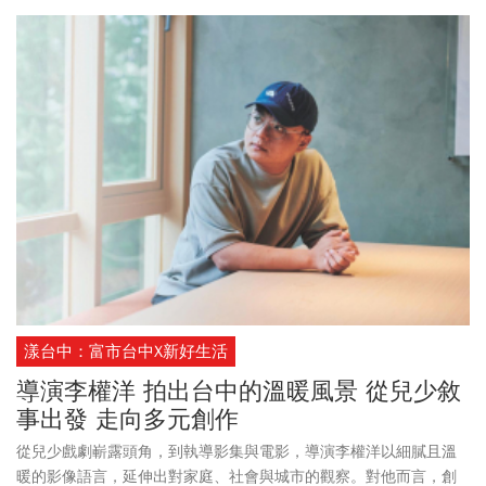
漾台中：富市台中X新好生活
導演李權洋 拍出台中的溫暖風景 從兒少敘
事出發 走向多元創作
從兒少戲劇嶄露頭角，到執導影集與電影，導演李權洋以細膩且溫
暖的影像語言，延伸出對家庭、社會與城市的觀察。對他而言，創