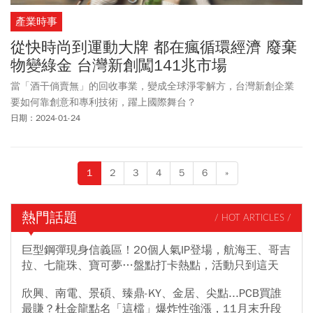
產業時事
從快時尚到運動大牌 都在瘋循環經濟 廢棄
物變綠金 台灣新創闖141兆市場
當「酒干倘賣無」的回收事業，變成全球淨零解方，台灣新創企業
要如何靠創意和專利技術，躍上國際舞台？
日期：2024-01-24
1
2
3
4
5
6
»
熱門話題
/ HOT ARTICLES /
巨型鋼彈現身信義區！20個人氣IP登場，航海王、哥吉
拉、七龍珠、寶可夢…盤點打卡熱點，活動只到這天
欣興、南電、景碩、臻鼎-KY、金居、尖點...PCB買誰
最賺？杜金龍點名「這檔」爆炸性強漲，11月末升段