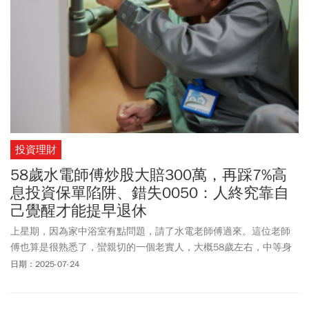
投資理財
58歲水電師傅炒股大賠300萬，再踩7%高
息投資保單陷阱、錯失0050：人終究靠自
己覺醒才能提早退休
上星期，因為家中浴室有點問題，請了水電老師傅過來。這位老師
傅也算是很熟悉了，蠻親切的一個老實人，大概58歲左右，中等身
材偏瘦一些，白髮也很多了，帶著度數蠻深的眼鏡，看起來鏡片有
日期：2025-07-24
點厚度。