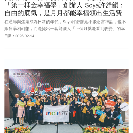
「第一桶金幸福學」創辦人 Soya許舒韻：
自由的底氣，是月月都能幸福領出生活費
在通膨與焦慮成為日常的年代，Soya許舒韻她不談財富神話，也不
販售暴利幻想，而是提出一套能讓人「下個月就能看到改變」的幸
福現金流方法，十年來陪跑近三千名學員，從一桶金開始重拾自由
日期：2026-02-14
的底氣，邁向幸福人生。