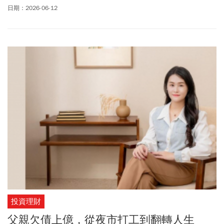
作的起點始終很單純——從自身經驗出發，從《鏡子森林》到今年
日期：2026-06-12
電影新作《哥哥可以跟我打勾勾嗎》，皆在台中取景，將成長回
憶、地方風景轉化為影像語言，在他的鏡頭中多了一層溫度與記
憶，成為觀眾得以共感的日常片段。
投資理財
父親欠債上億，從夜市打工到翻轉人生