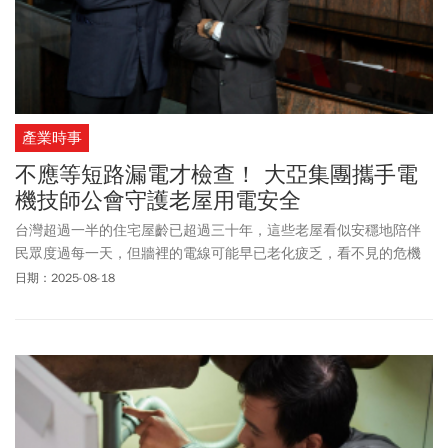
產業時事
不應等短路漏電才檢查！ 大亞集團攜手電
機技師公會守護老屋用電安全
台灣超過一半的住宅屋齡已超過三十年，這些老屋看似安穩地陪伴
民眾度過每一天，但牆裡的電線可能早已老化疲乏，看不見的危機
就像一條條沉默導線，隨時可能在一個跳電、短路中引爆。大亞電
日期：2025-08-18
纜美麗家園基金會與中華民國電機技師公會攜手推動「老屋用電安
全健檢」公益計畫，免費為全台老屋提供電力健檢，至今已協助逾
四百戶住家，為民眾的居住安全築起防線。