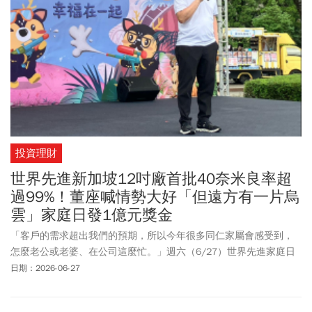
院主任調查保護官王以凡分享，《鐵》劇某程度就是「以暴制
暴」，但她直言，從事少年事件工作，要讓孩子知道其行為對別人
造成的傷害，「是需要時間的」。
投資理財
世界先進新加坡12吋廠首批40奈米良率超
過99%！董座喊情勢大好「但遠方有一片烏
雲」家庭日發1億元獎金
「客戶的需求超出我們的預期，所以今年很多同仁家屬會感受到，
怎麼老公或老婆、在公司這麼忙。」週六（6/27）世界先進家庭日
上，世界先進董事長方略對全體員工致意，也不忘再次強調公司今
日期：2026-06-27
年以來的強勁成長，「下半年除非短期有很大的變動，不然的話產
業的需求還是非常強。」