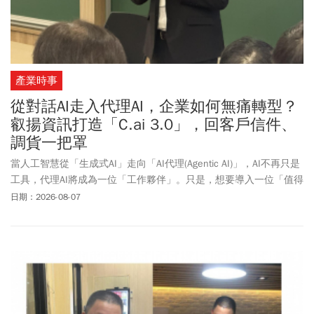
產業時事
從對話AI走入代理AI，企業如何無痛轉型？
叡揚資訊打造「C.ai 3.0」，回客戶信件、
調貨一把罩
當人工智慧從「生成式AI」走向「AI代理(Agentic AI)」，AI不再只是
工具，代理AI將成為一位「工作夥伴」。只是，想要導入一位「值得
信任的AI Agent」，實際充滿挑戰。叡揚資訊推出「C.ai 3.0」，讓
日期：2026-08-07
AI不再是完成單一任務的工具，而是真正成為一名可信任的「代理
AI」，融入企業工作流程。員工只要透過自然語言下指令，AI Agent
就能自行調度各種技能，完成複雜的跨部門協作。