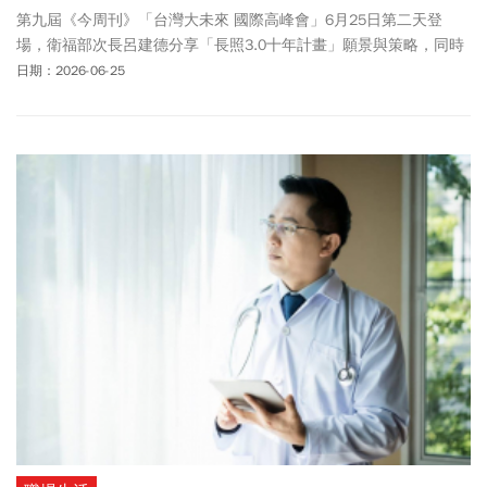
第九屆《今周刊》「台灣大未來 國際高峰會」6月25日第二天登
場，衛福部次長呂建德分享「長照3.0十年計畫」願景與策略，同時
保證未來10年長照3.0的經費絕對充足，對於《今周刊》倡議的「長
日期：2026-06-25
照保險制」，表達開放態度。中醫大附醫人工智慧暨機器人創新中
心主任張詩聖則是分享在AI時代，醫院如何透過人工智慧，協助醫師
診斷，幫助
護理師
在繁忙行政事務減壓。