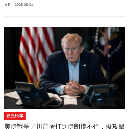
興、護理部主任陳佳慧以及新竹台大分院副院長譚慶鼎接任，人事
日期：2026-08-01
令於周六(8/1)正式生效。
產業時事
美伊戰爭／川普嗆打到伊朗撐不住，擬攻擊