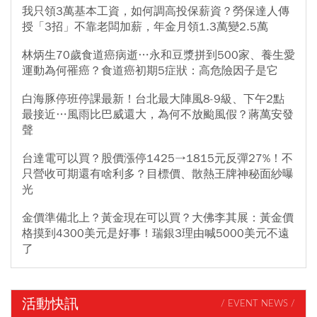
我只領3萬基本工資，如何調高投保薪資？勞保達人傳
授「3招」不靠老闆加薪，年金月領1.3萬變2.5萬
林炳生70歲食道癌病逝…永和豆漿拼到500家、養生愛
運動為何罹癌？食道癌初期5症狀：高危險因子是它
白海豚停班停課最新！台北最大陣風8-9級、下午2點
最接近…風雨比巴威還大，為何不放颱風假？蔣萬安發
聲
台達電可以買？股價漲停1425→1815元反彈27%！不
只營收可期還有啥利多？目標價、散熱王牌神秘面紗曝
光
金價準備北上？黃金現在可以買？大佛李其展：黃金價
格摸到4300美元是好事！瑞銀3理由喊5000美元不遠
了
活動快訊
/ EVENT NEWS /