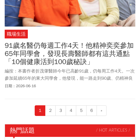
職場生活
91歲名醫仍每週工作4天！他精神奕奕參加
65年同學會，發現長壽醫師都有這共通點
「10個健康活到100歲秘訣」
編按：本書作者折茂肇醫師今年已高齡91歲，仍每周工作4天。一次
參加延續65年的東大同學會，他發現，能一路走到90歲、仍精神良
好的醫師們都有一個共同點：每個人都有「自己還在做的事」。這
日期：2026-06-16
場跨越半世紀的同學會，也讓他重新思考「老化」這件事。他結合
多年行醫經驗、人生體悟，以及醫師朋友的「下坡認知」概念，提
出10個「健康活到100歲」的秘訣。
1
2
3
4
5
6
»
熱門話題
/ HOT ARTICLES /