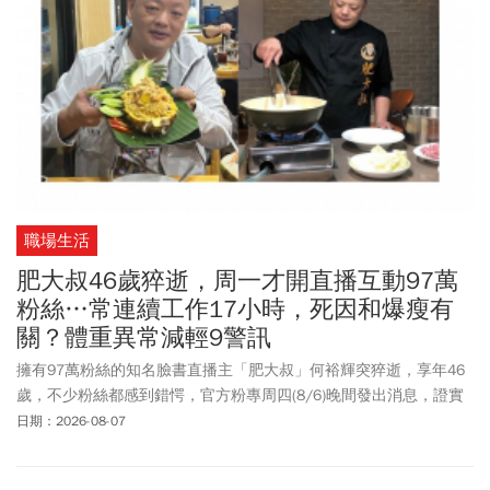
職場生活
肥大叔46歲猝逝，周一才開直播互動97萬
粉絲…常連續工作17小時，死因和爆瘦有
關？體重異常減輕9警訊
擁有97萬粉絲的知名臉書直播主「肥大叔」何裕輝突猝逝，享年46
歲，不少粉絲都感到錯愕，官方粉專周四(8/6)晚間發出消息，證實
他已於8/5離開人世，肥大叔才在8/3開直播與粉絲互動，卻在2天後
日期：2026-08-07
傳出猝逝噩耗。肥大叔過去曾創下年營收破5億電商奇蹟，曾透露為
了工作不僅「日播8小時、週休僅2天」，還曾創下連續直播17小時