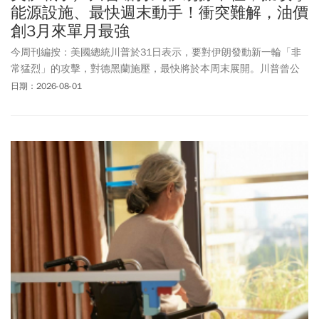
能源設施、最快週末動手！衝突難解，油價
創3月來單月最強
今周刊編按：美國總統川普於31日表示，要對伊朗發動新一輪「非
常猛烈」的攻擊，對德黑蘭施壓，最快將於本周末展開。川普曾公
開批評伊朗的官員「非常不守信用」，且多次違背承諾，他強調將
日期：2026-08-01
發動更猛烈的攻勢，直到伊朗撐不下去。而伊朗方面則認為，美伊
雙方間缺乏互信的基礎，伊朗伊斯蘭革命衛隊（IRGC）也放話表
示，在美軍進行最新一輪空襲後，將恢復對美軍的軍事行動。美伊
雙方對於核計畫、荷姆茲海峽的議題皆互不相讓，難以取得共識。
隨著美伊衝突加劇、荷姆茲海峽問題陷入僵局，周五(7/31)國際油價
再度上漲，創下自3月以來最強單月表現。美國紐約西德州中級原油
期貨價格上漲1.08美元或1.3%，收在每桶84.67美元；布蘭特原油期
貨價格上漲1.09美元或1.2%，收在每桶90.12美元。