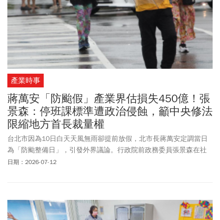
產業時事
蔣萬安「防颱假」產業界估損失450億！張
景森：停班課標準遭政治侵蝕，籲中央修法
限縮地方首長裁量權
台北市因為10日白天天風無雨卻提前放假，北市長蔣萬安定調當日
為「防颱整備日」，引發外界議論。行政院前政務委員張景森在社
群直言以「風暴圈過大、山區含水量高」提前放假的理由很荒謬，
日期：2026-07-12
長久下去，客觀的風雨標準將逐漸被政治考量取代，停班停課制度
的公信力也會受到侵蝕。