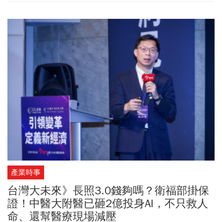
產業時事
台灣大未來》長照3.0錢夠嗎？衛福部掛保
證！中醫大附醫已砸2億投身AI，不只救人
命、還幫醫療現場減壓