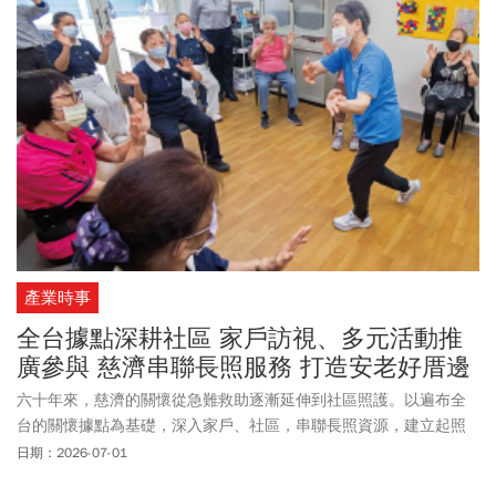
產業時事
全台據點深耕社區 家戶訪視、多元活動推
廣參與 慈濟串聯長照服務 打造安老好厝邊
六十年來，慈濟的關懷從急難救助逐漸延伸到社區照護。以遍布全
台的關懷據點為基礎，深入家戶、社區，串聯長照資源，建立起照
護網，讓巷弄好厝邊成為在地安老的溫暖依靠。
日期：2026-07-01