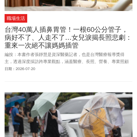
職場生活
台灣40萬人插鼻胃管！一根60公分管子，
病好不了、人走不了...女兒淚揭長照悲劇：
重來一次絕不讓媽媽插管
編按：本書作者張靜慧是資深醫藥記者，也是台灣醫療報導獎得
主，透過深度採訪跨專業觀點，涵蓋醫療、長照、營養、專業照顧
者與家庭照顧者的經驗，及法律、倫理面的思考，全面剖析斷食的
日期：2026-07-20
爭議與迷思、插不插鼻胃管的難題。透過真實的生命故事反思，
「吃」是生活中再尋常不過的小事，卻是高齡照護的難題。鼻胃管
一定要插嗎？斷食真的可以善終嗎？若不插鼻胃管也不刻意斷食，
有沒有可能好好吃到生命最後？