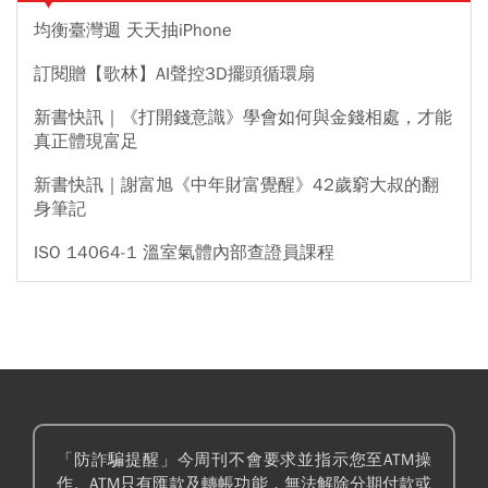
均衡臺灣週 天天抽iPhone
訂閱贈【歌林】AI聲控3D擺頭循環扇
新書快訊｜《打開錢意識》學會如何與金錢相處，才能
真正體現富足
新書快訊｜謝富旭《中年財富覺醒》42歲窮大叔的翻
身筆記
ISO 14064-1 溫室氣體內部查證員課程
「防詐騙提醒」今周刊不會要求並指示您至ATM操
作。ATM只有匯款及轉帳功能，無法解除分期付款或