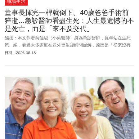
職場生活
董事長揮完一桿就倒下、40歲爸爸手術前
猝逝...急診醫師看盡生死：人生最遺憾的不
是死亡，而是「來不及交代」
編按：本文作者吳佳駿（小吳醫師）身為急診醫師，長年站在生死
第一線，看過太多家庭在意外發生後瞬間崩解，原因是「從來沒有
準備」，保險放在哪裡沒人知道、重大醫療決定沒談過、重要關係
日期：2026-06-18
沒有說清楚，甚至連一句想說的話，都來不及留下。本文來自急診
室醫生的深刻體認，從急診室的真實案例，讓你掌握生死之交的關
鍵重點，傳承不只是金錢，更不是等賺夠、退休再說，而是把混亂
變成有序的愛。