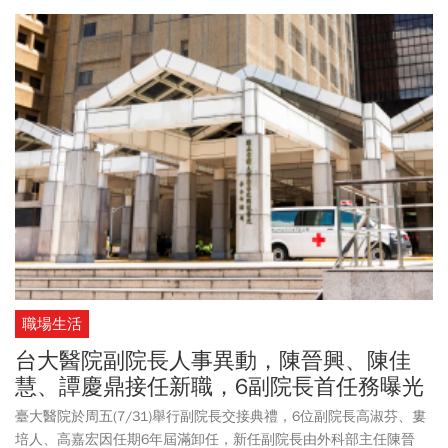
沒休息。近幾個月來，有網友發現，肥大叔身形消瘦得相當不尋
常，臉色與氣色顯得有些虛弱，讓人不禁猜測是否有健康問題。體
重突然變輕是什麼原因？根據全民健康基金會網站指出，臨床上通
常以「6個月內無故減輕超過5%的體重」定義為異常體重減輕。若伴
隨胃口差、持續嘔吐或腹瀉、體能下降等，就要提高警覺。而精神
心理因素也會導致體重明顯減輕，約占了10%的成因，尤其以憂鬱
症、焦慮和飲食障礙最常見。體重減輕的原因，癌症所引起約占
25%，一般建議40歲以上中壯年、長者，若無故快速變瘦，特別要
警覺癌症的可能，尤其短時間內體重明顯減輕(半年內超過5%)。合併
食慾下降、吞嚥困難、莫名出血、腹脹有腹水、持續發燒、觸診發
現腫瘤；既往有癌症病史、家族有癌症病史等。
職場生活
台大醫院副院長人事異動，陳晉興、陳佳
慧、譚慶鼎接任新職，6副院長首任務曝光
臺大醫院於周五(7/31)舉行副院長交接典禮，6位副院長高淑芬、婁
培人、高嘉宏因任期6年屆滿卸任，新任副院長由外科部主任陳晉