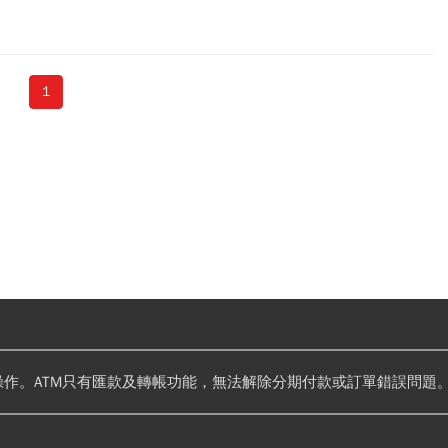
陽能電池，會記錄發出的電力，賣出多少給台電；家裡的電燈，即使主
平時的生活節奏，開開關關，讓外人難以分辨家裡有沒有人。
1
操作。ATM只有匯款及轉帳功能，無法解除分期付款或訂單錯誤問題。