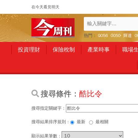
在今天看見明天
熱門：
0056
0050
輝達
0
投資理財
保險稅制
產業時事
職場
搜尋條件：
酷比令
搜尋指定關鍵字：
搜尋結果排序規則：
最新
最相關
顯示結果筆數：