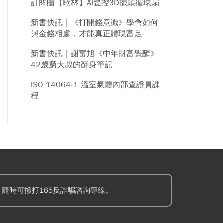
訂閱贈【歌林】AI聲控3D擺頭循環扇
新書快訊｜《打開錢意識》學會如何
與金錢相處，才能真正體現富足
新書快訊｜謝富旭《中年財富覺醒》
42歲窮大叔的翻身筆記
ISO 14064-1 溫室氣體內部查證員課
程
隨時可撥打165反詐騙諮詢專線。