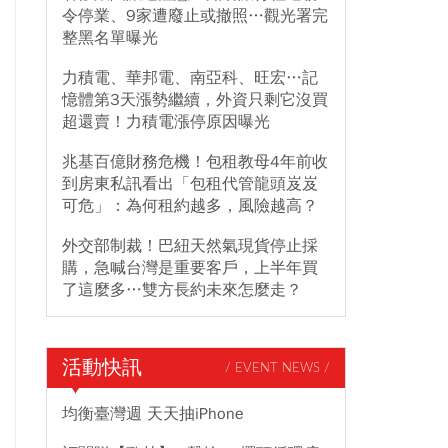
令停業、9家遭廢止或撤照…觀光署完
整黑名單曝光
力積電、華邦電、南亞科、旺宏…記
憶體第3天漲勢繼續，外資只剩它沒買
超還賣！力積電漲停原因曝光
兆基百億財務危機！包租教母4年前收
到房東私訊看出「包租代管龍頭岌岌
可危」：為何租約越多，風險越高？
外交部制裁！巴紐天然氣現貨停止採
購，急喊台灣是重要客戶，上半年買
了這麼多…雙方長約未來怎麼走？
活動快訊
/ EVENT NEWS /
均衡臺灣週 天天抽iPhone