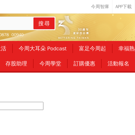
搜尋
0878
00940
生活
今周大耳朵 Podcast
富足今周起
幸福熟
存股助理
今周學堂
訂購優惠
活動報名