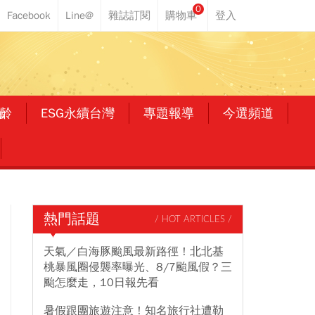
0
齡
ESG永續台灣
專題報導
今選頻道
熱門話題
/ HOT ARTICLES /
天氣／白海豚颱風最新路徑！北北基
桃暴風圈侵襲率曝光、8/7颱風假？三
颱怎麼走，10日報先看
暑假跟團旅遊注意！知名旅行社遭勒