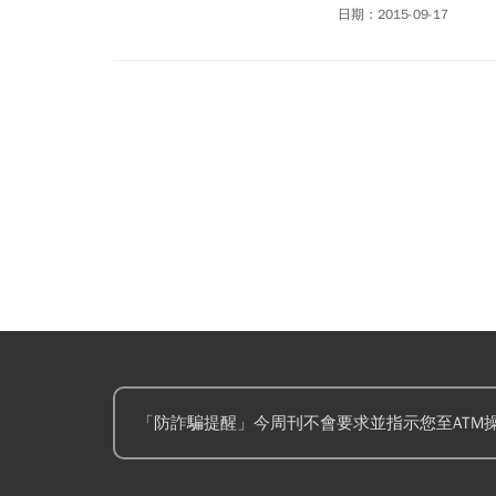
陳紹俊說。屋頂上的太
日期：2015-09-17
人不在，也會隨著主人
「防詐騙提醒」今周刊不會要求並指示您至ATM