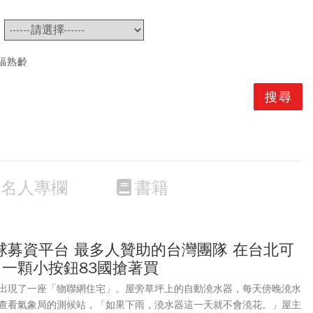
~
福熟齡
名人專欄
書籍
球募資平台 最多人贊助的台灣團隊 在台北可
 一顆小按鈕83國搶著買
出現了一座「物聯網住宅」。屋旁草坪上的自動澆水器，每天傍晚澆水
查看氣象局的測候站，「如果下雨，澆水器這一天就不會澆花。」屋主