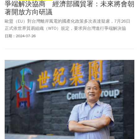
爭端解決協商 經濟部國貿署：未來將會朝
著開放方向研議
歐盟（EU）對台灣離岸風電的國產化政策多次表達疑慮，7月26日
正式依世界貿易組織（WTO）規定，要求與台灣進行爭端解決協
商，認為台灣對離岸風力發電招商案的國產化要求違反WTO規定。
日期：2024-07-26
經濟部國際貿易署晚間發布新聞稿回應，有關離岸
風電國產化
政
策，經濟部部長郭智輝日前已表示，經濟部已對國產化政策進行研
析及檢討，未來將會朝著開放方向研議。一名外資風電業者受訪坦
言，國產化確實是造成區塊開發的所有專案停滯不前，以及CPPA
(Corporate Power Purchase Agreement，企業能源採購協議）價格
居高不下的主因之一。經濟部長郭智輝十分了解產業相關的困境，
上任後也積極想要解決，才會在日前的專訪中透露「朝著開放路線
走」。