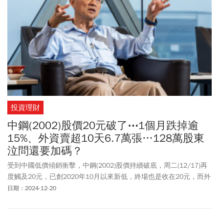
投資理財
中鋼(2002)股價20元破了⋯1個月跌掉逾
15%、外資賣超10天6.7萬張…128萬股東
泣問還要加碼？
受到中國低價傾銷衝擊，中鋼(2002)股價持續破底，周二(12/17)再
度觸及20元，已創2020年10月以來新低，終場也是收在20元，而外
資近期大砍中鋼，連10天賣超6.7萬張，高居賣超第3大，僅次於聯
日期：2024-12-20
電(2303)與鴻海(2317)，讓128萬股民擔憂，20元在近日守不住破
了，中鋼真的回不去了嗎？有分析師指出，現階段看似仍未有觸底