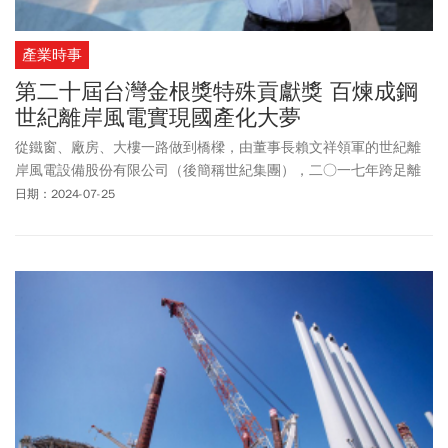
產業時事
第二十屆台灣金根獎特殊貢獻獎 百煉成鋼
世紀離岸風電實現國產化大夢
從鐵窗、廠房、大樓一路做到橋樑，由董事長賴文祥領軍的世紀離
岸風電設備股份有限公司（後簡稱世紀集團），二○一七年跨足離
岸風電，從無到有，打造離岸風電水下基礎鋼構產品，一次次克服
日期：2024-07-25
艱難挑戰如走在鋼索上，也造就百煉成鋼的硬實力，讓台灣離岸
風
電國產化
大夢得償夙願。