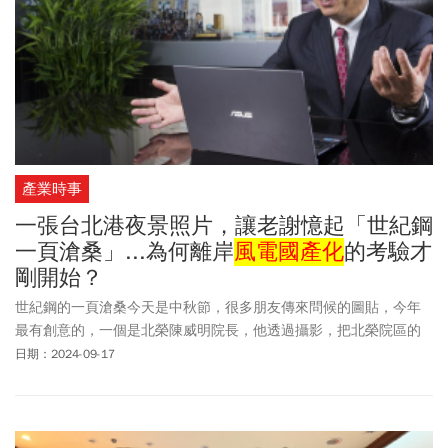
這些來賓，也讓經濟部長郭智輝稍微上一下課，知道這個產業跟半
導體不一樣，給業者吐吐口水、發表心聲。「部長心直口快，恐衝
擊銀行體系、經濟部官員和產業生態。」
產業時事
一張台北港夜景照片，讓老謝憶起「世紀鋼
一頁滄桑」...為何離岸
風電國產化
的考驗才
剛開始？
世紀鋼的一頁滄桑今天是中秋節，很多朋友傳來問候的圖貼，今年
最有創意的，一個是北榮陳威明院長，他透過攝影，把北榮院區的
夜景傳遞給朋友，北榮的夜晚突然變得如此美麗。另一個是世紀鋼
日期：2024-09-17
董事長賴文祥，他傳來中秋的問候，透過攝影師，把整個台北港的
夜景傳遞給大家。這讓我想起世紀鋼的一頁滄桑。