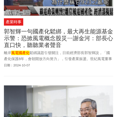
產業時事
郭智輝一句國產化鬆綁，最大再生能源基金
示警：恐掀風電概念股災…謝金河：部長心
直口快，聽聽業者聲音
離岸
風電國產化
鬆綁議題引發關注，日前經濟部長郭智輝說，「國
產化保護8年，會朝開放方向努力」，引發產業振盪。世紀風電董事
長賴文祥在謝金河節目《數字台灣》上憂心說，這樣會讓過去八年
日期：2024-10-07
的累積都成泡沫，只會嘉惠到正要起步的韓國。全球最大再生能源
基金、哥本哈根基礎建設基金（CIP）區域總裁許乃文也直言，不能
因為部長個人言論，造成大家對政策的擔心、風電概念股股災，甚
至數家本土廠商面臨危機。「銀行也要借貸給這些本土廠商，一旦
斷鏈，對我國經濟影響嚴重，甚至質疑這個政黨到底有沒有延續？
為什麼政策不延續」？許乃文說，台灣GDP是被許多護國大山、傳
產、資通產業撐起，他們都需要大宗綠電，但2025、2026年綠電都
賣給台積電，「台灣真的不缺電，但缺綠電」。謝金河表示，請來