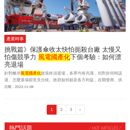
產業時事
挑戰篇》保護傘收太快怕扼殺台廠 太慢又
怕傷競爭力
風電國產化
下個考驗：如何漂
亮退場
針對離岸
風電國產化
政策終須退場，各界均有共識，但對於何時該
退、怎麼退場卻意見分歧。政府如何顧及各方利益，在開發商、供
應商間畫出適當的退場路徑，成為下一階段考驗。
日期：2023-11-08
1
2
3
»
熱門話題
/ HOT ARTICLES /