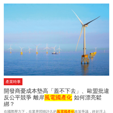
跡象，建議投資人可在確定橫盤築底後再行介入，等待未來鋼市反
彈時獲得回報。
產業時事
開發商憂成本墊高「蓋不下去」、歐盟批違
反公平競爭 離岸
風電國產化
如何漂亮鬆
綁？
在國際壓力下，在業界悶燒許久的
風電國產化
政策爭議，終於浮上