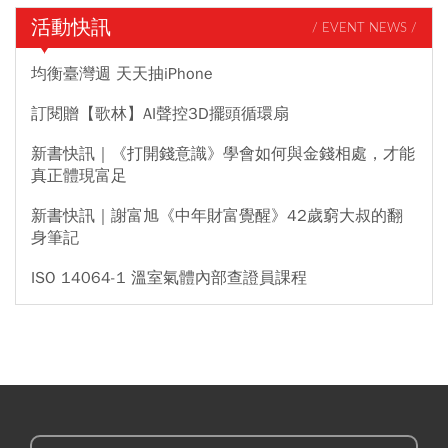
活動快訊
/ EVENT NEWS /
均衡臺灣週 天天抽iPhone
訂閱贈【歌林】AI聲控3D擺頭循環扇
新書快訊｜《打開錢意識》學會如何與金錢相處，才能
真正體現富足
新書快訊｜謝富旭《中年財富覺醒》42歲窮大叔的翻
身筆記
ISO 14064-1 溫室氣體內部查證員課程