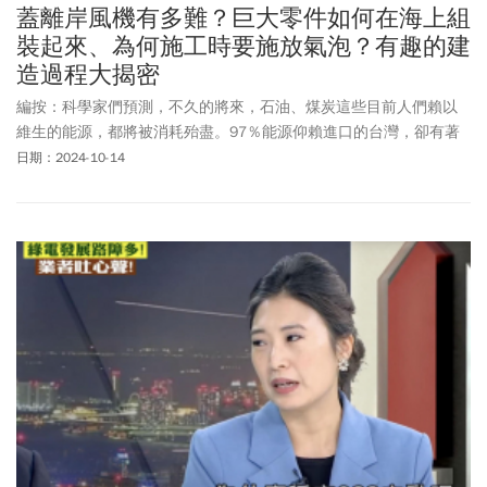
蓋離岸風機有多難？巨大零件如何在海上組
裝起來、為何施工時要施放氣泡？有趣的建
造過程大揭密
編按：科學家們預測，不久的將來，石油、煤炭這些目前人們賴以
維生的能源，都將被消耗殆盡。97％能源仰賴進口的台灣，卻有著
不可多得的天然風場「台灣海峽」，每年造訪的東北季風不僅僅造
日期：2024-10-14
就了新竹柿餅、炊粉、屏東的洋蔥等獨特的物產，如果能把這每年
都能預測的穩定風力轉為電力，則是非常實際的電力挹注。隨著風
場的漸進完工，矗立在台灣海峽上一支支高大的風機，已經成為台
灣西岸無法忽視的新地景，每每看到這些或近或遠的龐然大物，不
禁讓人好奇這些巨大風機是怎麼建造出來的？