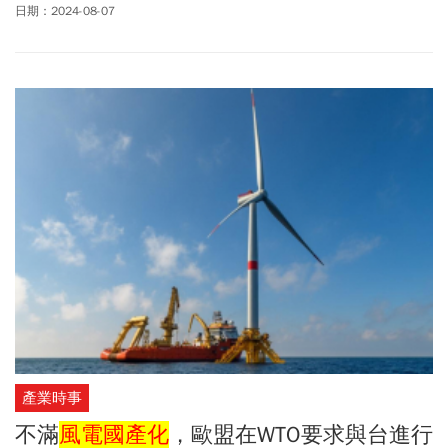
先召開記者會，呼籲委員會中的爸爸、阿公，可以為下一代提出更
日期：2024-08-07
友善的氣候環境因應政策。台灣再生能源推動聯盟秘書長高茹萍表
示，在AI和半導體帶動台灣產業的同時，政府也要思考，是要當「媽
寶」的媽媽，還是要培養有競爭力的小孩？她也呼籲身為氣候變遷
委員會副召集人的和碩董事長童子賢，應該要去參考有公信力的台
電、經濟部能源署的資料，不要輕易相信網路上的不實資訊受邀擔
任「國家氣候變遷對策委員會」委員的台灣公民參與協會創會理事
長何宗勳也表示，核能最大問題就是核廢料一直無法有效解決，過
去被選為低階核廢料儲存地的金門烏坵和台東達仁鄉，都沒辦法獲
得居民支持，甚至未能公投。希望要用核電的委員可以直接去蘭嶼
走走，若明天討論真的非核電不可，那就是透過公投來解決。
產業時事
不滿
風電國產化
，歐盟在WTO要求與台進行