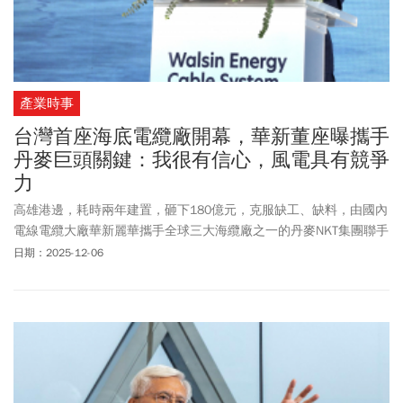
產業時事
台灣首座海底電纜廠開幕，華新董座曝攜手
丹麥巨頭關鍵：我很有信心，風電具有競爭
力
高雄港邊，耗時兩年建置，砸下180億元，克服缺工、缺料，由國內
電線電纜大廠華新麗華攜手全球三大海纜廠之一的丹麥NKT集團聯手
打造的台灣首座海底電纜廠，正式完工。這，是國產海纜發展的關
日期：2025-12-06
鍵里程碑，也是台灣邁入綠色自主供應鏈時代的最佳助攻。