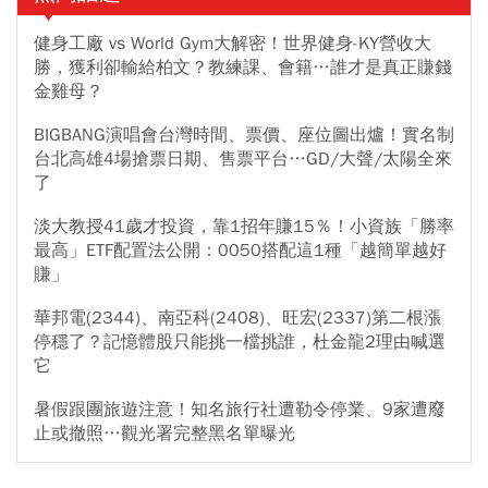
健身工廠 vs World Gym大解密！世界健身-KY營收大
勝，獲利卻輸給柏文？教練課、會籍…誰才是真正賺錢
金雞母？
BIGBANG演唱會台灣時間、票價、座位圖出爐！實名制
台北高雄4場搶票日期、售票平台…GD/大聲/太陽全來
了
淡大教授41歲才投資，靠1招年賺15％！小資族「勝率
最高」ETF配置法公開：0050搭配這1種「越簡單越好
賺」
華邦電(2344)、南亞科(2408)、旺宏(2337)第二根漲
停穩了？記憶體股只能挑一檔挑誰，杜金龍2理由喊選
它
暑假跟團旅遊注意！知名旅行社遭勒令停業、9家遭廢
止或撤照…觀光署完整黑名單曝光