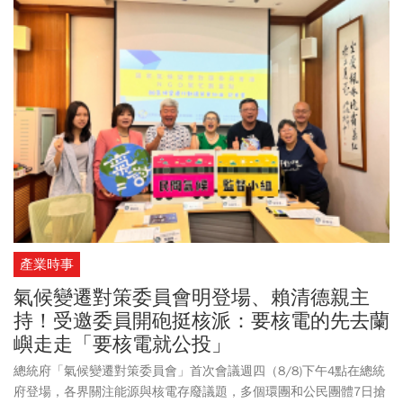
產業時事
氣候變遷對策委員會明登場、賴清德親主
持！受邀委員開砲挺核派：要核電的先去蘭
嶼走走「要核電就公投」
總統府「氣候變遷對策委員會」首次會議週四（8/8)下午4點在總統
府登場，各界關注能源與核電存廢議題，多個環團和公民團體7日搶