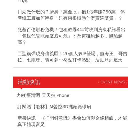
15萬
川湖做什麼的？躋身「萬金股」抱1張年賺760萬！傳
產鐵工廠如何翻身「只有兩根鐵憑什麼賣這麼貴」？
兆基百億財務危機！包租教母4年前收到房東私訊看出
「包租代管龍頭岌岌可危」：為何租約越多，風險越
高？
巨型鋼彈現身信義區！20個人氣IP登場，航海王、哥吉
拉、七龍珠、寶可夢…盤點打卡熱點，活動只到這天
活動快訊
/ EVENT NEWS /
均衡臺灣週 天天抽iPhone
訂閱贈【歌林】AI聲控3D擺頭循環扇
新書快訊｜《打開錢意識》學會如何與金錢相處，才能
真正體現富足