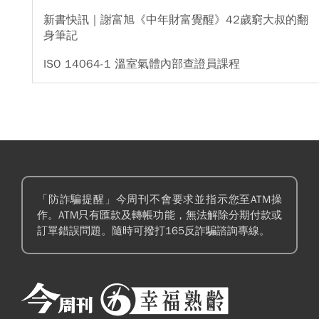
新書快訊｜謝富旭《中年財富覺醒》42歲窮大叔的翻
身筆記
ISO 14064-1 溫室氣體內部查證員課程
「防詐騙提醒」今周刊不會要求並指示您至ATM操
作。ATM只有匯款及轉帳功能，無法解除分期付款或
訂單錯誤問題。隨時可撥打165反詐騙諮詢專線。