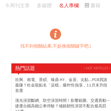
今周刊文章
多媒體
名人專欄
書籍
找不到相關結果,不妨換個關鍵字吧:)
熱門話題
/ HOT ARTICLES /
欣興、南電、景碩、臻鼎-KY、金居、尖點...PCB買誰
最賺？杜金龍點名「這檔」爆炸性強漲，11月末升段
首選
漢光演習斷網、防空演習時間！影響範圍、交通異動…
捷運台鐵高鐵公車停駛？城鎮韌性演習不配合最高罰