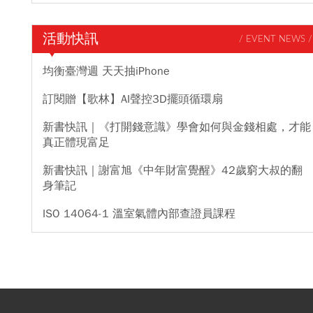
活動快訊
/ EVENT NEWS /
均衡臺灣週 天天抽iPhone
訂閱贈【歌林】AI聲控3D擺頭循環扇
新書快訊｜《打開錢意識》學會如何與金錢相處，才能
真正體現富足
新書快訊｜謝富旭《中年財富覺醒》42歲窮大叔的翻
身筆記
ISO 14064-1 溫室氣體內部查證員課程