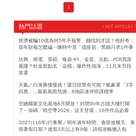
獨家專訪〉 科技趨勢大師凱文‧凱利 最新七大預言 只要做對8件事，
1
你可以賺到更多錢！
熱門話題
/ HOT ARTICLES /
慈濟被騙10億為何5年不報警、錢找到才認？他好奇：
當年財報怎麼編…陳時中背「擋疫苗」黑鍋只求1件事
欣興、南電、景碩、臻鼎-KY、金居、尖點...PCB買誰
最賺？杜金龍點名「這檔」爆炸性強漲，11月末升段
首選
天氣／白海豚慢慢跳！週日陸警有可能？氣象署「3字
回應」...最新風雨預測，8地區達停班課標準
空總國家文化基地8月開放！封閉90年古蹟大樓打開
了…加碼「晴空季2026」這天登場，16件作品必看
2027(116年)行事曆／明年過年時間、春節放幾天、寒
假暑假日期？連假3天以上有9個：請假攻略懶人包