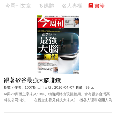
今周刊文章
多媒體
名人專欄
書籍
跟著矽谷最強大腦賺錢
期數 / 作者：1007期
出刊日期 : 2016/04/07
售價 : 99 元
AI與VR商機主宰未來10年、物聯網將出現撞牆期、會有很多台灣高
科技公司消失…… 在舊金山看見科技大未來〉 ‧機器人理專避開人為
失誤 讓你躺著多賺4.3% ‧比
AlphaGo
更聰明的人工智慧 特斯拉、臉
書搶著投資 ‧直擊機器人大軍進駐旅館、醫院、超市 衝擊你我的工作