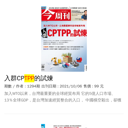
敏雄 Appier 游直翰 駐美代表 蕭美琴 抗通膨、防升息 高盛教戰2022
高耐震資產配置 放任匯率重貶、物價暴漲還降息…土耳其總統的瘋
狂豪賭
入群CP
TPP
的試煉
期數 / 作者：1294期
出刊日期 : 2021/10/06
售價 : 99 元
加入WTO以來，台灣最重要的全球經貿布局 它的5億人口市場、
13％全球GDP，是台灣加速經貿整合的入口， 中國橫空殺出，卻獲
得越南、星、馬3會員國表態歡迎， 想擺脫外力阻撓，台灣要多付出
什麼代價？ 企業建言》雞肉龍頭、汽車大廠、紡織業代表：政府上
談判桌前該設想的3件事 他山之石》日本用汽車讓利，掩護農產品轉
守為攻，出口激增近7成 百睿達創辦人兼執行長 徐浩哲 在馬斯克身