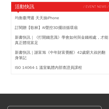
活動快訊
/ EVENT NEWS /
均衡臺灣週 天天抽iPhone
訂閱贈【歌林】AI聲控3D擺頭循環扇
新書快訊｜《打開錢意識》學會如何與金錢相處，才能
真正體現富足
新書快訊｜謝富旭《中年財富覺醒》42歲窮大叔的翻
身筆記
ISO 14064-1 溫室氣體內部查證員課程