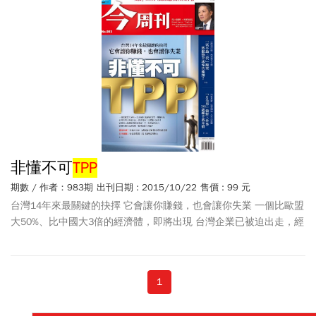
邊練功5年 交大理工男拚出估值9億元新創 他打造客製化飲料機器人
賣進谷歌 關於減少購債、通膨惡化劇本 柏南克解讀聯準會盤算
15GW肥美風場掀國際一級風力戰 台灣隊怎麼贏？
非懂不可
TPP
期數 / 作者：983期
出刊日期 : 2015/10/22
售價 : 99 元
台灣14年來最關鍵的抉擇 它會讓你賺錢，也會讓你失業 一個比歐盟
大50%、比中國大3倍的經濟體，即將出現 台灣企業已被迫出走，經
濟部長：這是很大威脅！ 它是史上最嚴格的貿易規定，中、韓卻搶
著加入 影響台灣1兆貿易額，我們該如何因應？ 獨家民調〉為加入
TPP
5成民眾有條件支持開放美豬 日本經驗〉安倍靠農業三箭 化解
1
反對勢力