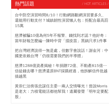
熱門話題
/ HOT ARTICLES /
台中防空演習時間8/10！行動網路斷網演習要多久、
還能用行動支付？城鎮韌性演習懶人包：拒配合最高罰
15萬
慈濟被騙10億為何5年不報警、錢找到才認？他好奇：
當年財報怎麼編…陳時中背「擋疫苗」黑鍋只求1件事
把台灣經濟說得一無是處，但數字會說話！謝金河：中
國更依賴台灣「仍很需要我們的半導體」
慈濟1288億資產揭秘！年捐贈72億、不動產815億…
信徒錢去哪？慈濟還原BNT採購經過，他拆解信件批越
描越黑
黃崇仁治喪張忠謀任主委…兩人交情曝光！曾說Morris
是老大：力積電能活都他幫我！遺屬發聲「明年定要配
股」