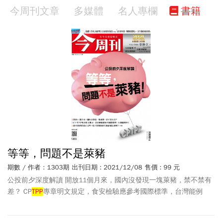
今周刊文章
多媒體
名人專欄
書籍
等等，問題不是萊豬
期數 / 作者：1303期
出刊日期 : 2021/12/08
售價 : 99 元
公投前夕深度解讀 開放11個月來，國內沒發現一塊萊豬，禁不禁有
差？ CP
TPP
專章明文規定，食安檢驗應參考國際標準，台灣能例
外？ 敲不開經貿協定大門，電子業獨強的失衡結構怎麼解？ 2021財
經風雲人物 中租企業總裁 辜仲立 台達電 鄭平 鴻海 劉揚偉 全聯 林