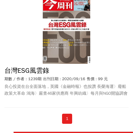
集團執行長 佛瑞塞 花旗撤台》她上任一個月 就宣布退出13國消金
市場 「秩序控CEO」能救起昔日「銀行一哥」？ 在台消金業務身價
百億起跳 潛在買家出列 拚「全台最大漁電共生」案場 大亞沈尚弘
盤算曝光 「中國好朋友」風險驟升 IC設計台廠為難
台灣ESG風雲錄
期數 / 作者：1239期
出刊日期 : 2020/09/16
售價 : 99 元
良心投資在台全面落地，英國《金融時報》也按讚 長榮海運〉廢船
政策大革命 鴻海〉嚴查46家供應商 年興紡織〉每月與NGO開協調會
玉山金〉放款風險評估再進化 日月光〉連「客戶的客戶」也要關心
集保〉速建五大指標平台⋯ 過去一年這些事，都是為了ESG 獨家披
露〉對外資最有影響力的ISS 首揭台灣ESG 30強企業
foodpanda
斜
1
槓送生鮮 20分鐘到貨搶攻快商機 美國大選最害怕的奧步 深偽技術
讓川普唱「我愛中國」 震撼彈！輝達砸400億美元天價併安謀 史上