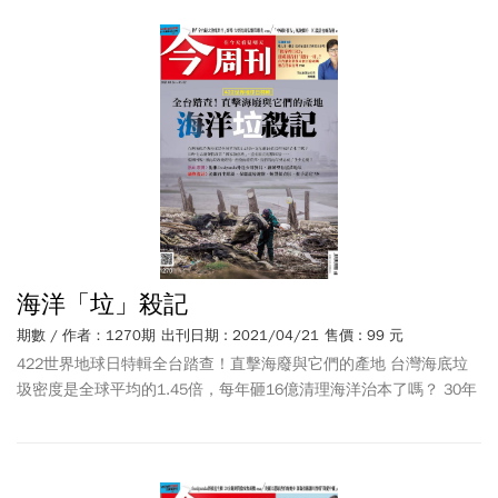
優股、黑馬轉機股、千里馬波段股 10投資名家親揭 財報挑股絕活
Uber併台灣
foodpanda
三大效應解析 亞馬遜入股世芯-KY背後「雙贏
盤算」
海洋「垃」殺記
期數 / 作者：1270期
出刊日期 : 2021/04/21
售價 : 99 元
422世界地球日特輯全台踏查！直擊海廢與它們的產地 台灣海底垃
圾密度是全球平均的1.45倍，每年砸16億清理海洋治本了嗎？ 30年
有毒廢棄物堆置「國家級濕地」，重金屬竟超標88倍… 濫倒河殤、
濱海垃圾掩埋場、漁廢海漂炸彈，我們的海岸到底藏了多少危機？
熱血環團》他揪
foodpanda
外送少用餐具，讓減塑也能接地氣 廢物
復活》漁網再生眼鏡、保麗龍變鍵盤、蚵殼做衣服，推手是它 花旗