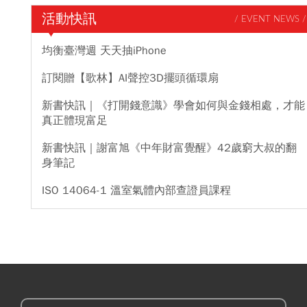
活動快訊
/ EVENT NEWS /
均衡臺灣週 天天抽iPhone
訂閱贈【歌林】AI聲控3D擺頭循環扇
新書快訊｜《打開錢意識》學會如何與金錢相處，才能
真正體現富足
新書快訊｜謝富旭《中年財富覺醒》42歲窮大叔的翻
身筆記
ISO 14064-1 溫室氣體內部查證員課程