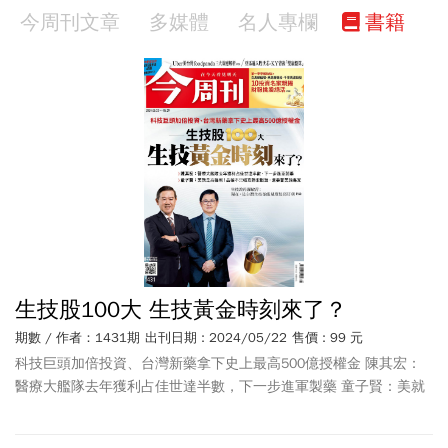
今周刊文章
多媒體
名人專欄
書籍
生技股100大 生技黃金時刻來了？
期數 / 作者：1431期
出刊日期 : 2024/05/22
售價 : 99 元
科技巨頭加倍投資、台灣新藥拿下史上最高500億授權金 陳其宏：
醫療大艦隊去年獲利占佳世達半數，下一步進軍製藥 童子賢：美就
是高獲利！晶碩不只強攻隱形眼鏡，還要當美顏專家 生技教母羅敏
菁：現在，是台灣生技業能見度最高時刻 第一季季報檢驗> 白馬績