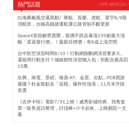
最大半導體聯姻成不成，先過英、中政府兩大關 黃仁勳賭上老本盤
熱門話題
/ HOT ARTICLES /
算何在？ 輝達創辦人暨執行長黃仁勳
白海豚颱風交通異動》華航、長榮、虎航、星宇8/9取
消航班，台鐵高鐵捷運航運公路管制不斷更新
SpaceX首批解禁賣壓，股價不跌反暴漲15%創最大漲
幅「直逼發行價」！最新目標價：有6成上漲空間
台中防空演習時間8/10！行動網路斷網演習要多久、
還能用行動支付？城鎮韌性演習懶人包：拒配合最高罰
15萬
欣興、南電、景碩、臻鼎-KY、金居、尖點...PCB買誰
最賺？杜金龍點名「這檔」爆炸性強漲，11月末升段
首選
《吉伊卡哇》電影7/31上映！威秀影城特典、預售套
票…販售資訊整理，討伐棒+小卡必收、上映戲院一文
看