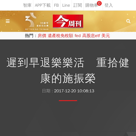
0
熱門：
房價
遺產稅免稅額
fed
高股息etf
美元
遲到早退樂樂活 重拾健
康的施振榮
日期 :
2017-12-20 10:08:13