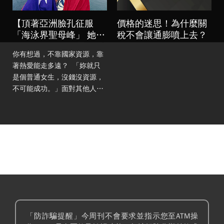
【頂著亞洲臉孔征服
價格的迷思！為什麼關
「海泳界聖母峰」 她舉
稅不會讓通膨噴上去？
起國旗告訴全世界：我
你有想過，不靠國家資源，靠
地
著熱愛能走多遠？ ​ 「妳就只
是個普通女生，沒錢沒資源，
不可能成功。」面對其他人的
質疑，台灣海泳選手許汶而沒
有爭辯，而是選擇用行動證
明。 ​ 她花12個多小時成功泳
渡
「防詐騙提醒」今周刊不會要求並指示您至ATM操