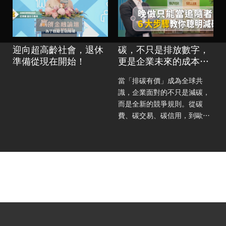
迎向超高齡社會，退休
碳，不只是排放數字，
準備從現在開始！
更是企業未來的成本與
競爭力！
當「排碳有價」成為全球共
地
識，企業面對的不只是減碳，
而是全新的競爭規則。從碳
費、碳交易、碳信用，到歐盟
CBAM 正式上路，碳定價制度
正快速改變企業的經營模式。
即使目前還沒有被納管，也不
代表可以置身事外