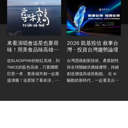
來看演唱會追星也要尋
2026 凱基投信 敘事台
味！用美食品味高雄城
灣・投資台灣趨勢論壇
市魅力！
從BLACKPINK的粉紅高雄，到
台灣憑藉創新技術、產業韌性
TWICE的藍色高雄，只要國際
與全球關鍵供應鏈優勢，持續
與
巨星一來，整座城市都一起應
創造價值與成長動能。 在 AI
援沸騰！追星除了看表演，演
驅動的新時代，一起看見台灣
合
唱會前後怎麼吃、散場後去哪
的未來機會。 凱基投信行銷資
裡，都是追星旅程的一部分！
訊 凱基證券投資信託股份有限
本集將帶你走訪#高雄巨蛋
公司 107年金管