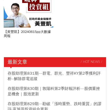
【黃豐凱】20240615pp大數據
周報
最新文章
/ HOT NEWS /
存股助理第831期—群電、群光、豐祥KY第2季獲利評
析--解除群電追蹤
存股助理第830期｜敦陽科第2季財報評析—股價重挫
是機會｜股池更新
存股助理第829期—勘破「漲時重勢、跌時重質」的謬
誤-富旭哥投資組合更新