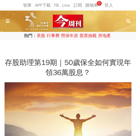
0
熱門：
美股
行事曆
勞保年資
股票抽籤
房地產
存股助理第19期｜50歲保全如何實現年
領36萬股息？