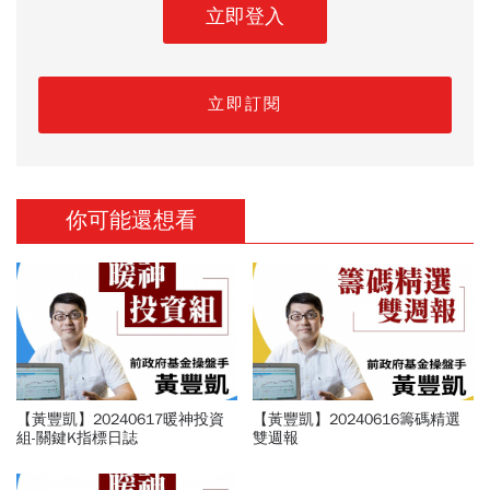
立即登入
立即訂閱
你可能還想看
【黃豐凱】20240617暖神投資
【黃豐凱】20240616籌碼精選
組-關鍵K指標日誌
雙週報