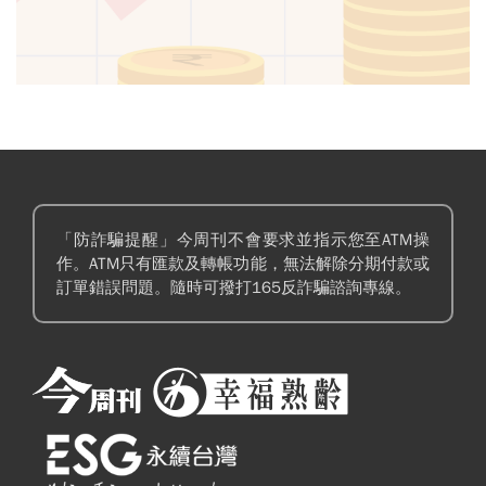
「防詐騙提醒」今周刊不會要求並指示您至ATM操
作。ATM只有匯款及轉帳功能，無法解除分期付款或
訂單錯誤問題。隨時可撥打165反詐騙諮詢專線。