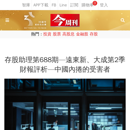
0
熱門：
投資
股票
高股息
金融股
存股
存股助理第688期—遠東新、大成第2季
財報評析—中國內捲的受害者