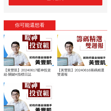
你可能還想看
【黃豐凱】20240617暖神投資
【黃豐凱】20240616籌碼精選
組-關鍵K指標日誌
雙週報