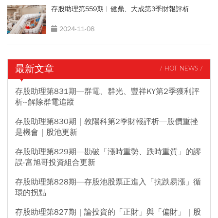
存股助理第559期︱健鼎、大成第3季財報評析
2024-11-08
最新文章
/ HOT NEWS /
存股助理第831期—群電、群光、豐祥KY第2季獲利評
析--解除群電追蹤
存股助理第830期｜敦陽科第2季財報評析—股價重挫
是機會｜股池更新
存股助理第829期—勘破「漲時重勢、跌時重質」的謬
誤-富旭哥投資組合更新
存股助理第828期—存股池股票正進入「抗跌易漲」循
環的拐點
存股助理第827期｜論投資的「正財」與「偏財」｜股