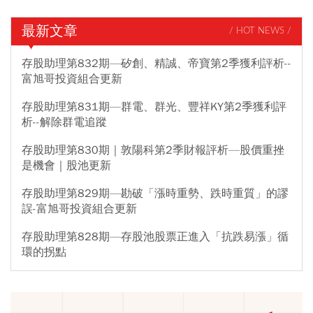
最新文章
/ HOT NEWS /
存股助理第832期—矽創、精誠、帝寶第2季獲利評析--
富旭哥投資組合更新
存股助理第831期—群電、群光、豐祥KY第2季獲利評
析--解除群電追蹤
存股助理第830期｜敦陽科第2季財報評析—股價重挫
是機會｜股池更新
存股助理第829期—勘破「漲時重勢、跌時重質」的謬
誤-富旭哥投資組合更新
存股助理第828期—存股池股票正進入「抗跌易漲」循
環的拐點