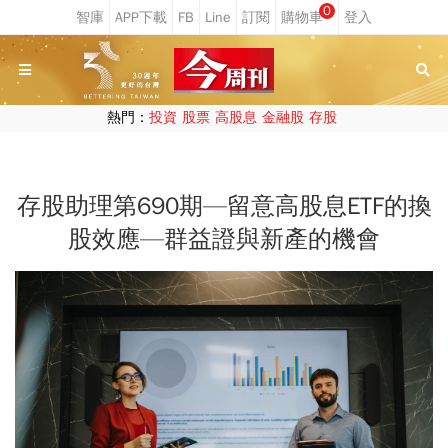
0
熱門：
投資
股票
高股息
金融股
存股
存股助理第690期—留意高股息ETF的換
股效應—群益證與新產的機會