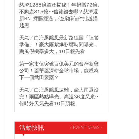
慈濟1288億資產揭秘！年捐贈72億、
不動產815億…信徒錢去哪？慈濟還
原BNT採購經過，他拆解信件批越描
越黑
天氣／白海豚颱風最新路徑圖「陸警
準備」！豪大雨紫爆影響時間曝光，
颱風假機率多大，10日報先看
第一家市值突破百億美元的台灣新藥
公司！藥華藥深耕全球市場，能成為
下一個武田製藥？
天氣／白海豚颱風遠離，豪大雨還沒
完！雨區熱點曝光、高溫36度又來…
何時好天氣先看10日預報
活動快訊
/ EVENT NEWS /