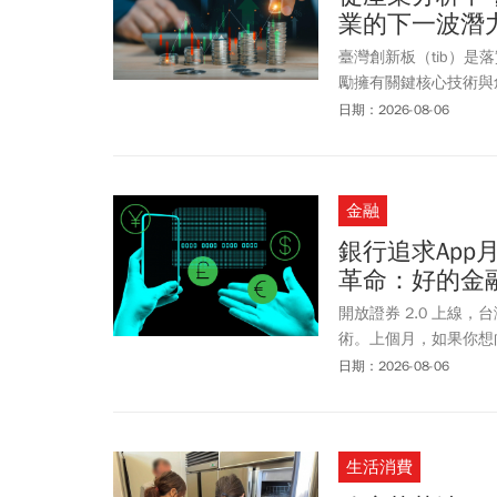
員不是輸給另一個人，而是
業的下一波潛
臺灣創新板（tib）
勵擁有關鍵核心技術與
交易所特別鎖定具「未
日期：2026-08-06
新能力或創新經營模式
實產業優勢，創新板將
角獸。在這一期的創新
金融
綠能環保（聚恆-創、
業研究報告，讓投資大
銀行追求App
革命：好的金
開放證券 2.0 上
術。上個月，如果你想
事情是：分別登入三個
日期：2026-08-06
生活消費