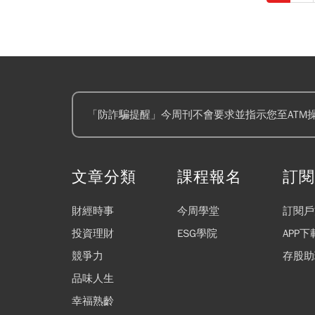
「防詐騙提醒」今周刊不會要求並指示您至ATM
文章分類
課程報名
訂
財經時事
今周學堂
訂閱戶
投資理財
ESG學院
APP下
競爭力
存股助
品味人生
幸福熟齡