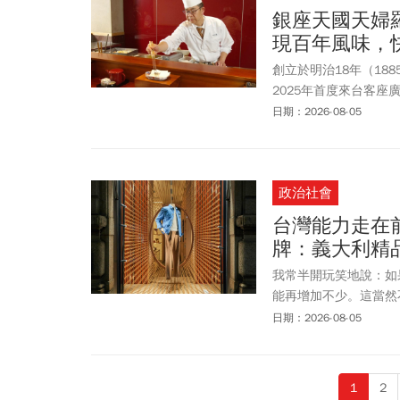
身（World Gym
銀座天國天婦
入拆解台灣兩大健身品
現百年風味，
創立於明治18年（18
2025年首度來台客座
本料理限時客座，將百
日期：2026-08-05
極致風味。
政治社會
台灣能力走在
牌：義大利精
我常半開玩笑地說：如
能再增加不少。這當然
經常走在前面，形象卻
日期：2026-08-05
能製造全球不可或缺的
與品牌表達視為不必要
機會認識你的能力。形
1
2
國家亦然。