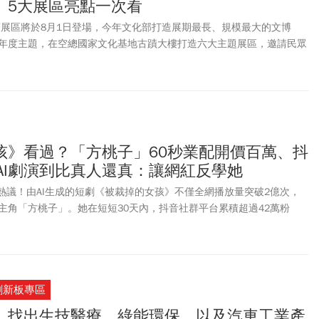
、5大展區亮點一次看
，來看看連鎖餐飲集團、飯店餐廳、遊樂園推出哪些活動？
化策展區將於8月1日登場，今年文化部打造展期最長、規模最大的文博
年度主題，在空總國家文化基地古蹟大樓打造六大主題展區，邀請民眾
是吸引大批民眾前往的品牌商展區將於8月6日至8月12日在台北南港展
有逾1,200攤廠商攤位參展，並且首度採取「線上預約」＋「現場排隊」
於7月21日上午10時起正式開放，民眾可至官網完成註冊後進行預約。
什麼亮點？今年有哪些人氣IP及品牌參展？參觀文博會需要買門票嗎？台灣
地圖、交通資訊、常見問題一次整理！
孩》看過？「方桃子」60秒業配開價百萬、抖
AI劇演到比真人還真：讓網紅反學她
掀熱議！由AI生成的短劇《被裁掉的女孩》不僅全網播放量突破2億次，
主角「方桃子」。她在短短30天內，抖音社群平台累積超過42萬粉
代言，業配行情甚至超越不少真人網紅，引發外界討論「虛擬偶像2.0
根據《科創板日報》報導，CIC灼識董事總經理張辰愷分析：「過去虛
表演和固定人設來建立粉絲關係。AI短劇角色，更多透過劇情、情感共
帳號持續營運，使用戶關係，從單向關注轉變更具互動性、參與感和陪
創新板專區
感嘆：「現在AI劇真的太誇張...完全可以取代真人。應該很快就有第
...」、「現在AI劇真的很強、看了好幾部，都比真人拍得好看。結果演
，找出生技醫療、綠能環保，以及汽車工業產