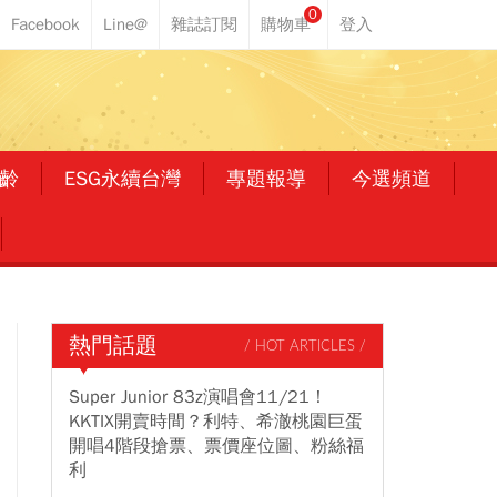
0
齡
ESG永續台灣
專題報導
今選頻道
熱門話題
/ HOT ARTICLES /
Super Junior 83z演唱會11/21！
KKTIX開賣時間？利特、希澈桃園巨蛋
開唱4階段搶票、票價座位圖、粉絲福
利