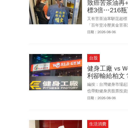
致癌苦茶油再+
標3倍…216
又有苦茶油苯駢芘超標
「百年堂冷壓黃金苦茶
接獲農七十生物科技有
日期：2026-08-06
入市面，即日起不分效
品檢出苯駢芘超標，問
籽混充原料，再交由源
台股
罪。致癌苦茶油出自哪5間
更新時間2026-08-06 1
健身工廠 vs 
利卻輸給柏文
編按：台灣健身市場起飛
也帶動健身房股票投資熱
是台股市場最具代表性
日期：2026-08-06
同的獲利曲線。世界健身-
牌知名度與加盟布局，
服務與會員經營，提高
生活消費
大，但柏文近年在營收