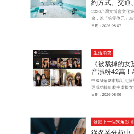
約方式、交通
理各項父親節優惠活動
2026台灣文博會文
會，以「第零位元」為
一同來觀賞。而每年總
日期：2026-08-07
覽館1館開展，今年共
雙軌入場，線上預約已
2026台灣文博會有
生活消費
文博會六大展區、空間
《被裁掉的女
音漲粉42萬！
中國AI短劇市場近期
更成功捧紅劇中虛擬女
絲，甚至開始接下品牌
日期：2026-08-06
時代」是否正式到來？
擬偶像，主要依靠舞台
鳴吸引用戶。並用社交
發掘下一個獨角獸 
伴感的連結。」不少網友
二季，畢竟AI不用休息
從產業分析中