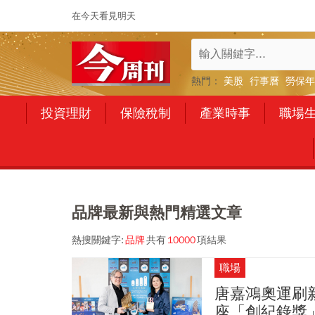
在今天看見明天
熱門：
美股
行事曆
勞保年
投資理財
保險稅制
產業時事
職場
品牌最新與熱門精選文章
熱搜關鍵字:
品牌
共有
10000
項結果
職場
唐嘉鴻奧運刷
座「創紀錄獎