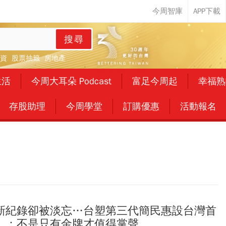
搜尋
資
股票抽籤
房地產
生活
今周大耳朵 Podcast
富足今周起
幸福熟
存股助理
今周學堂
訂購優惠
活動報名
新紀錄卻被淡忘…台塑第三代簡民惠設台灣首
」：不是只有金牌才值得掌聲