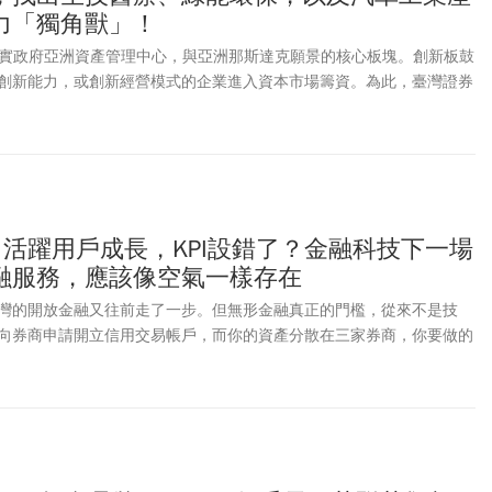
輸給了AI...」。
力「獨角獸」！
是落實政府亞洲資產管理中心，與亞洲那斯達克願景的核心板塊。創新板鼓
創新能力，或創新經營模式的企業進入資本市場籌資。為此，臺灣證券
來發展性」產業、瞄準「願意且有能力改變」，具備關鍵核心技術、創
的前瞻企業，在創新板登板、茁壯、出海、走向永續發展。憑藉臺灣堅
持續吸引海內外優質企業，匯聚成國際級創新上市聚落，發掘下一個獨
板研究報告中，包含生技醫療（永悅健康-創、基米-創、金萬林-創）、
成信實業-創），以及汽車工業（巨鎧精密-創）產業等14項前瞻產業的產
眾可以輕鬆取得專業、客觀、完整的資訊，以利投資前瞻企業。
月活躍用戶成長，KPI設錯了？金融科技下一場
融服務，應該像空氣一樣存在
線，台灣的開放金融又往前走了一步。但無形金融真正的門檻，從來不是技
向券商申請開立信用交易帳戶，而你的資產分散在三家券商，你要做的
 App、下載三份對帳單，印出來或截圖，再送到受理的那一家。