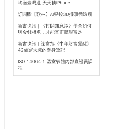
均衡臺灣週 天天抽iPhone
訂閱贈【歌林】AI聲控3D擺頭循環扇
新書快訊｜《打開錢意識》學會如何
與金錢相處，才能真正體現富足
新書快訊｜謝富旭《中年財富覺醒》
42歲窮大叔的翻身筆記
ISO 14064-1 溫室氣體內部查證員課
程