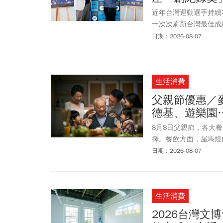
近年台灣運動選手持續
一次次刷新台灣最佳成
身而過的選手，往往在
日期：2026-08-07
嗎？」這個問題，在台
錄」為核心精神的運動
生活消費
父親節優惠／
德基、遊樂園
8月8日父親節，各大
擇。餐飲方面，屋馬燒
鎖餐飲集團，例如：王
日期：2026-08-07
項好康。台北文華東方
店祭出滿4位(含父親本
限定優惠，除了「我愛
生活消費
大麥克沾醬、指定飲品
歡心。至於親子同樂活
2026台灣文
88節優惠！六福村在8