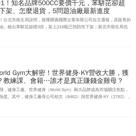
1！知名品牌500CC要價千元，苯駢芘卻超
瓶下架、怎麼退貨，5問題油廠最新進度
！台北市衛生局說明，接獲聯廣國際企業有限公司自主通報，其販售的
油」檢出苯駢芘超標3倍，架上216瓶已預防性下架；新北市衛生局也
限公司自主通報，「冬化技研苦茶油」檢出苯駢芘超標，共有131瓶流
期批號，可憑訂單收回退款。截至8月4日止，共有5間油廠的苦茶油產
題油多來自嘉義「源春製油廠」。北檢指出，威加公司疑進口中國苦茶
春製油廠生產，並標示為「台灣本土苦茶油」，涉詐欺、虛偽標記等
油廠？問題油批號名單一次看！（原文刊載於2026-08-05 15:49；
0:25）
World Gym大解密！世界健身-KY營收大勝，獲
？教練課、會籍…誰才是真正賺錢金雞母？
，健身工廠、世界健身（World Gym）兩大品牌成為市場關注焦點，
度。其中，健身工廠母公司柏文（8462）與世界健身-KY（2762），
的兩大健身企業，但兩家公司採取截然不同的經營模式，也走出完全不
KY（2762）旗下世界健身（World Gym）據點數超過百家，憑藉品
營收規模長期領先；柏文（8462）則靠健身工廠自營展店、多元運動
單店效益與獲利能力。值得注意的是，雖然世界健身-KY營收規模較
成長率、毛利率與營業利益率上，卻全面勝出。究竟健身工廠與世界健