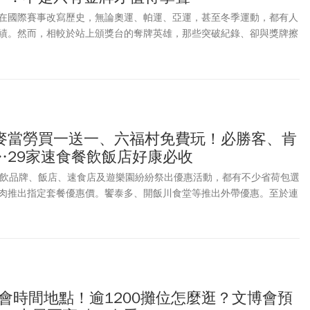
在國際賽事改寫歷史，無論奧運、帕運、亞運，甚至冬季運動，都有人
績。然而，相較於站上頒獎台的奪牌英雄，那些突破紀錄、卻與獎牌擦
鎂光燈熄滅後，很快被社會遺忘。「難道沒有奪牌，就不值得被記住
塑集團第三代簡民惠心中盤旋多年，也催生出台灣第一個以「突破紀
獎項──王楊嬌體育賽事創紀錄獎。
麥當勞買一送一、六福村免費玩！必勝客、肯
…29家速食餐飲飯店好康必收
餐飲品牌、飯店、速食店及遊樂園紛紛祭出優惠活動，都有不少省荷包選
肉推出指定套餐優惠價。饗泰多、開飯川食堂等推出外帶優惠。至於連
品集團、瓦城集團等餐飲品牌，也推出贈菜、套餐優惠及會員活動等多
加碼推出足部以及全身按摩，讓平時辛勞的爸爸放鬆一下。高雄萬豪酒
人)用餐，父親可享餐費半價。連鎖速食店方面：麥當勞App 推出父親節
爸爸餐」優惠組合，8/9前也祭出多項App優惠券，包括買超值全餐送
買一送一。還有肯德基、必勝客、漢堡王等通通幫你省荷包，也討老爸
動：小人國、六福村、義大遊樂世界、宜蘭國際童玩藝術節，同步推出
博會時間地點！逾1200攤位怎麼逛？文博會預
/8至8/9，只要爸爸本人出示相關證件可「免費入園」。《今周刊》整