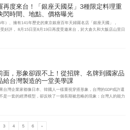
）誰更具投資價值？本文將從營收結構、商業模式、展店策略與估值比較，深
羅再度來台！「銀座天國栞」3種限定料理重
牌的競爭版圖。
快閃時間、地點、價格曝光
85年）、擁有141年歷史的東京銀座百年天婦羅名店「銀座天國」，
廣受好評， 8月15日至8月19日再度受邀來台，於大倉久和大飯店山里日
年傳承酥香美味的天婦羅匠藝再次帶到台北，邀請賓客重溫一口入魂的
前面，形象卻跟不上！從招牌、名牌到國家品
品給台灣製造的一堂美學課
果台灣企業家都像日本、韓國人一樣重視穿搭形象，台灣的GDP或許還
不是一套的經濟模型，卻反映了一個長期被忽略的現象：台灣人的能力
沒有及時跟上。我們擁有世界級工程師、企業家、醫師與專業人才，也
晶片與精密零組件，卻往往相信「有實力就好」，把衣著、儀態、空間
的「表面功夫」。然而在真實世界中，別人總是先看見你的形象，才有
象不是能力的替代品，而是能力被理解的入口；個人如此，企業如此，
3
4
5
6
»