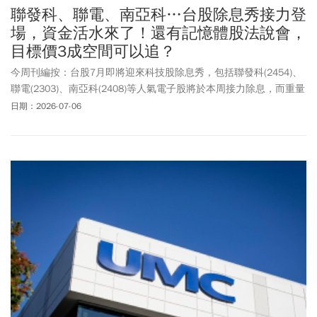
聯發科、聯電、南亞科…台股除息秀接力登
場，資金活水來了！還有記憶體股法說會，
目標價3成空間可以追？
今周刊編按：台股7月即將迎來科技股除息秀，包括聯發科(2454)、
聯電(2303)、南亞科(2408)等人氣電子股將於本周接力除息，而重量
級權值股台積電也將在7月9日發放股息。除了電子股之外，富邦金
日期：2026-07-06
(2881)和國泰金(2882)也在本月陸續配息，讓股息發放進入高峰期。
此外，南亞科即將在周五(7/10)召開法說會，成為台股牽動半導體與
記憶體族群下半年走勢關鍵戰役，外資先前預估，南亞科2026全年
每股獲利(EPS)有望挑戰54元以上，HBM產能嚴重排擠傳統DRAM，
報價易漲難跌，供需缺口直達2027年後，目標價共識在550元以
上，以上週五(7/3)收盤價409.5元計算，還有3成4的甜頭。