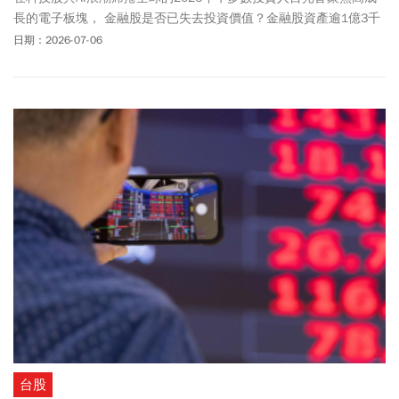
長的電子板塊， 金融股是否已失去投資價值？金融股資產逾1億3千
萬元、投資生涯貫徹金融股投資心法的「股市肥羊」翁建原表示，
日期：2026-07-06
投資金融股主要追求「配息」穩定性大於追求「資本利得」。他認
為，當有本金時應盡早單筆投入，優先選擇大型金控，當累積至600
萬股本後，就可以加入波浪理論機械化操作，「長期持有」與「波
段價差」兩頭賺。
台股