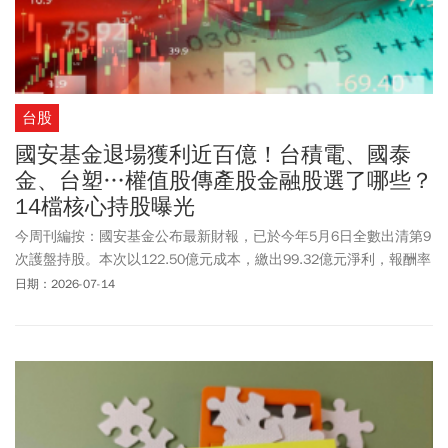
台股
國安基金退場獲利近百億！台積電、國泰
金、台塑…權值股傳產股金融股選了哪些？
14檔核心持股曝光
今周刊編按：國安基金公布最新財報，已於今年5月6日全數出清第9
次護盤持股。本次以122.50億元成本，繳出99.32億元淨利，報酬率
約為81.08%，被股民讚神操作。國安基金表示，進場期間成功穩定
日期：2026-07-14
市場信心，退場過程亦未對台股造成衝擊，充分發揮穩定金融市場
功能。回顧此次護盤背景，國安基金表示，美國宣布實施對等關稅
政策，引發全球金融市場震盪，台股2025年4月7日重挫2065.87
點、跌幅9.7%，創下史上最大單日跌點及跌幅，4月8日再跌772.4
點，市場投資信心明顯不足，因此決議進場安定市場。依據國安基
金公布明細，致勝關鍵在於「精準鎖定科技權值股」與傳產、金融
指標股，尤以台積電(2330)為穩定市場信心的指標，還包含聯發科