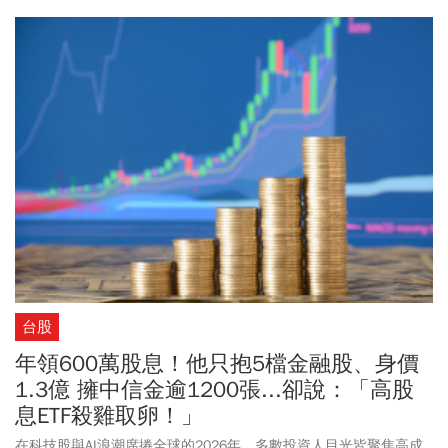
13.33%，已連續13個季度維持在10%以上的水準。00919股價周二
以29.71元開出，盤中最高觸及29.74元、最低來到29.05元，現在可
以買嗎？
台股
年領600萬股息！他只抱5檔金融股、身價
1.3億 擁中信金逾1200張...卻說：「高股
息ETF殺雞取卵！」
在科技股與AI浪潮席捲全球的2026年，多數投資人目光皆聚焦高成