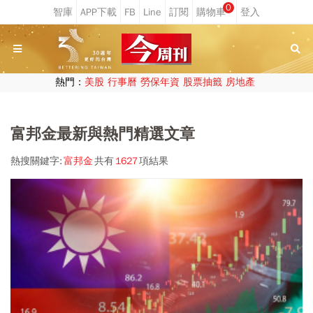
0
熱門：
美股
行事曆
勞保年資
股票抽籤
房地產
富邦金最新與熱門精選文章
熱搜關鍵字:
富邦金
共有
1627
項結果