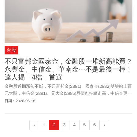
台股
不只富邦金國泰金，金融股一堆新高能買？
永豐金、中信金、華南金…不是最後一棒！
達人揭「4檔」首選
金融股近期漲勢不斷，不只富邦金(2881)、國泰金(2882)雙雙站上百
元大關，中信金(2891)、元大金(2885)股價也持續走高，中信金更一
度改寫70元新高。週四(6/18)包括華南金(2880)、國泰金、元大金、
日期：2026-06-18
兆豐金(2886)、中信金(2891)、永豐金(2890)等金控股通通寫新天
價，存股族又驚又喜，但也讓「金融股最後一棒」的說法再度引發
討論。觀察金融股周四(6/18)股價，富邦金盤中最高來到141.0元、
«
1
2
3
4
5
6
»
國泰金觸及117.5元、中信金觸及72.7元，元大金最高來到68.2元，
漲幅最高為富邦金約3%。統計5月以來，國泰金、富邦金股價漲幅逾