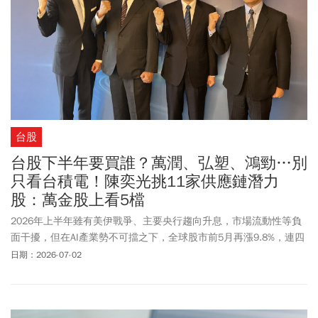
剔除的股票能不能撿便宜？哪些情況是機會，哪些又是陷阱？
台股
台股下半年要買誰？萬潤、弘塑、鴻勁…別
只看台積電！陳奕光挑11家供應鏈潛力
股：萬金股上看5檔
2026年上半年雖有美伊戰爭、主要央行趨向升息，市場流動性等負
面干擾，但在AI產業勢不可擋之下，全球股市前5月再漲9.8%，連四
年走揚，漲幅更超越黃金、白銀與債市。
日期：2026-07-02