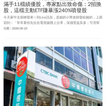
滿手11檔績優股，專家點出致命傷：2招換
股，這檔主動ETF賺暴漲240%噴發股
今天家中太座轉發來一則Line訊息，是她的小學老師發給她的，上面
寫到：「常常看你先生在電視媒體上分享，深感受益良多；可否幫
我看一下我手上的持股」。接著就是一長串地個股以及ETF，包括：
日期：2026-06-23
凱基金(2883)、鴻海(2317)、中信金(2891)、元大台灣50(0050)、元
大高股息(0056)、國泰永續高股息(00878)、群益台灣精選高息
(00919)、玉山金(2884)、國票金(2889)、台積電(2330)、國泰金
(2882)。這一長串地持股，如果單看個股，都沒有什麼問題，因為都
是台北股市裡績優權值股，絕對都是一時之選。不過如果整合起來
看，就會發現一個問題，就是持股的重覆度偏高。