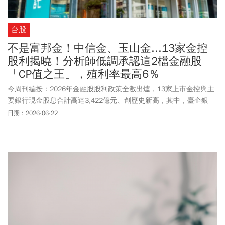
台股
不是富邦金！中信金、玉山金...13家金控
股利揭曉！分析師低調承認這2檔金融股
「CP值之王」，殖利率最高6％
今周刊編按：2026年金融股股利政策全數出爐，13家上市金控與主
要銀行現金股息合計高達3,422億元、創歷史新高，其中，臺企銀
（2834）還原殖利率更估計突破6％。中信金（2891）、富邦金
日期：2026-06-22
（2881）、玉山金（2884）、第一金（2892）、凱基金（2883）
為全現金股利，退休族可鎖定穩定現金流；若看好長期資產放大，
元大金（2885）、永豐金（2890）等兼配股票股利的金融股，也值
得一併比較。