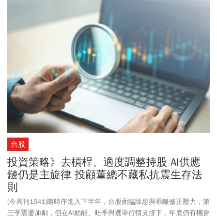
台股
投資策略》去槓桿、適度調整持股 AI供應
鏈仍是主旋律 投顧董總不藏私抗震生存法
則
(今周刊1541)隨時序進入下半年，台股面臨除息與乖離修正壓力，第
三季震盪加劇，但在AI動能、旺季與選舉行情支撐下，年底仍有機會