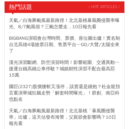
5成，現在金融股還可不可以買？推升金融股一路強漲的底氣是什
熱門話題
/ HOT ARTICLES /
麼？
天氣／白海豚颱風最新路徑！北北基桃暴風圈侵襲率曝
光、8/7颱風假？三颱怎麼走，10日報先看
BIGBANG演唱會台灣時間、票價、座位圖出爐！實名制
台北高雄4場搶票日期、售票平台…GD/大聲/太陽全來
了
漢光演習斷網、防空演習時間！影響範圍、交通異動…
捷運台鐵高鐵公車停駛？城鎮韌性演習不配合最高罰
15萬
國巨(2327)股價腰斬又漲停，該賣還是續抱？杜金龍預
言重演華城狂飆走勢「解套時間曝光」！群創、南亞科
也點名
天氣／白海豚颱風最新路徑！北北基桃「暴風圈侵襲
率」出爐，這天估發布海警，父親節會影響嗎？10日
報先看