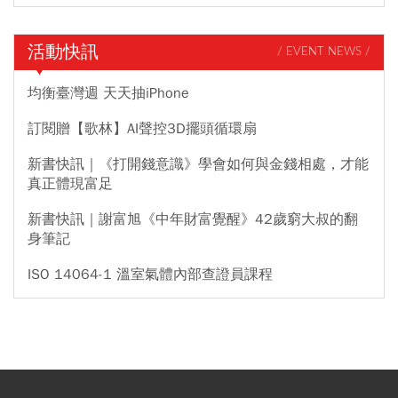
活動快訊
/ EVENT NEWS /
均衡臺灣週 天天抽iPhone
訂閱贈【歌林】AI聲控3D擺頭循環扇
新書快訊｜《打開錢意識》學會如何與金錢相處，才能
真正體現富足
新書快訊｜謝富旭《中年財富覺醒》42歲窮大叔的翻
身筆記
ISO 14064-1 溫室氣體內部查證員課程