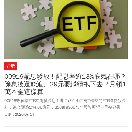
(2454)、台達電(2308)、鴻海(2317)、廣達(2382)、日月光投控
(3711)等半導體與AI伺服器供應鏈核心企業。金融權值股(穩盤中流
砥柱)則包含獲利穩健的公股與民營金控龍頭，如富邦金(2881)、國
泰金(2882)、兆豐金(2886)、中信金(2891)、元大金(2885)等，用以
撐盤並在退場期間貢獻穩定的股利收入；傳統產業龍頭挑選具備極
佳基本面的產業龍頭如台塑(1301)、台泥(1101)、中鋼(2002)等。
台股
00919配息發放！配息率逾13%底氣在哪？
除息後還能追、29元要繼續抱下去？月領1
萬本金這樣算
00919等多檔ETF本周發股息！週二(7/14)共有7檔熱門ETF將發放股
利，總金額逾244.66億元，216萬8305名存股族可望一早被錢香
醒；其中00919配發179.91億金額最多，133.6萬位受益人平均每人
日期：2026-07-14
可領1萬3460元。00919本次配息，每股配發金額達1元現金股利，
是連續第2季寫下新高，若以公告日收盤價換算，預估年化配息率達