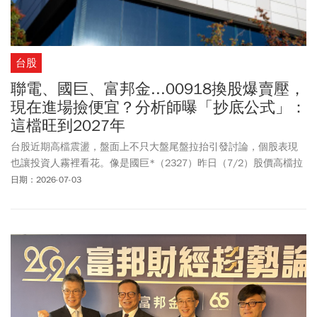
台股
聯電、國巨、富邦金...00918換股爆賣壓，
現在進場撿便宜？分析師曝「抄底公式」：
這檔旺到2027年
台股近期高檔震盪，盤面上不只大盤尾盤拉抬引發討論，個股表現
也讓投資人霧裡看花。像是國巨*（2327）昨日（7/2）股價高檔拉
回、聯電（2303）盤中一度賣壓沉重，金融股中的模範生國泰金、
日期：2026-07-03
富邦金也同步轉弱。規模逾千億的高股息ETF 00918（大華優利高填
息30）最新成分股調整生效，這次納入與剔除名單各有變動，其中
聯電、國巨*、富邦金（2881）、國泰金（2882）等個股被剔除，
也讓投資人直覺聯想到：這些個股近日走弱，是否正是ETF換股賣壓
所造成？不過，ETF換股真的會讓個股一路跌嗎？摩爾投顧分析師謝
明哲在《錢線百分百》節目中指出，投資人不必只看到「被剔除」
就恐慌，因為真正該看的不是ETF有沒有賣，而是兩件事：第一，賣
壓規模有多大；第二，股價原本的技術型態是強還是弱。究竟被ETF