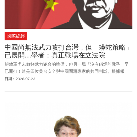
國際總經
中國尚無法武力攻打台灣，但「蟒蛇策略」
已展開...學者：真正戰場在立法院
解放軍尚未做好武力犯台的準備，但另一場「沒有硝煙的戰爭」早
已開打！這是四位美台安全與中國問題專家的共同判斷。根據報
導，專家學者指出，中共中央軍委席次大量懸缺、習近平不敢交出
日期：2026-07-23
兵權，短期內動武的條件並不成熟；真正持續進行的，是認知戰、
滲透與統戰構成的「超限戰」，戰場延伸到台灣的社會輿論與立法
院。他們也提出兩個時間點：中國已為解放軍設定2027年戰備目
標，而美方對台軍售「現在做成本最低，一兩年後代價巨大」。