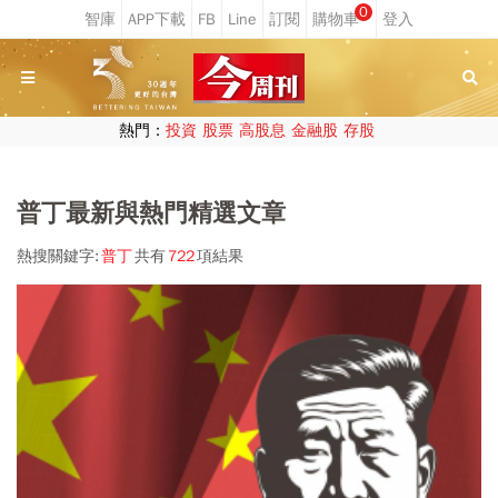
0
熱門：
投資
股票
高股息
金融股
存股
普丁最新與熱門精選文章
熱搜關鍵字:
普丁
共有
722
項結果