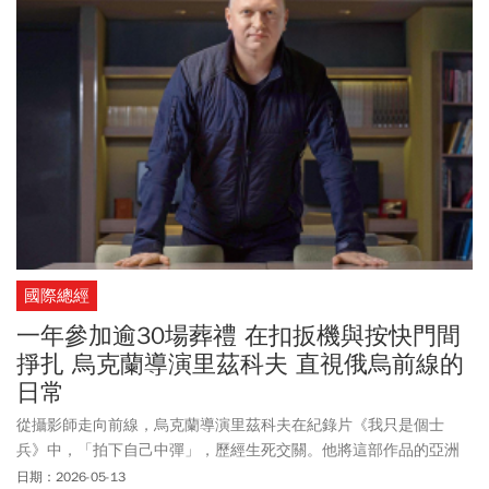
國際總經
一年參加逾30場葬禮 在扣扳機與按快門間
掙扎 烏克蘭導演里茲科夫 直視俄烏前線的
日常
從攝影師走向前線，烏克蘭導演里茲科夫在紀錄片《我只是個士
兵》中，「拍下自己中彈」，歷經生死交關。他將這部作品的亞洲
首映獻給台灣。
日期：2026-05-13