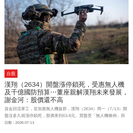
台股
漢翔（2634）開盤漲停鎖死，受惠無人機
及千億國防預算…董座親解漢翔未來發展，
謝金河：股價還不高
資金回流軍工，並加惠無人機族群，漢翔（2634）周一（7/13）開
盤沒多久就漲停鎖死，股價來到63.8元。買盤受「無人機條例」與
千億國防預算進度吸引，許多投資人看好無人機產業未來的發展。
日期：2026-07-13
謝金河在最新一集《數字台灣》節目中邀請漢翔董事長曹進平暢談