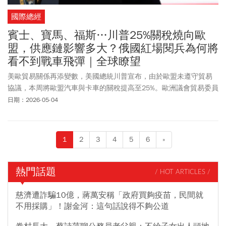
國際總經
賓士、寶馬、福斯…川普25%關稅燒向歐
盟，供應鏈影響多大？俄國紅場閱兵為何將
看不到戰車飛彈｜全球瞭望
美歐貿易關係再添變數，美國總統川普宣布，由於歐盟未遵守貿易
協議，本周將歐盟汽車與卡車的關稅提高至25%。歐洲議會貿易委員
會主席Bernd Lange說，川普的關稅威脅「不可接受」，此舉顯示美
日期：2026-05-04
國在貿易合作上缺乏穩定性，不再是可靠夥伴。
1
2
3
4
5
6
»
熱門話題
/ HOT ARTICLES /
慈濟遭詐騙10億，蔣萬安稱「政府買夠疫苗，民間就
不用採購」！謝金河：這句話說得不夠公道