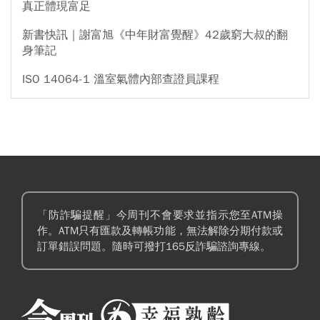
真正體現富足
新書快訊｜謝富旭《中年財富覺醒》42歲窮大叔的翻
身筆記
ISO 14064-1 溫室氣體內部查證員課程
「防詐騙提醒」今周刊不會要求並指示您至ATM操
作。ATM只有匯款及轉帳功能，無法解除分期付款或
訂單錯誤問題。隨時可撥打165反詐騙諮詢專線。