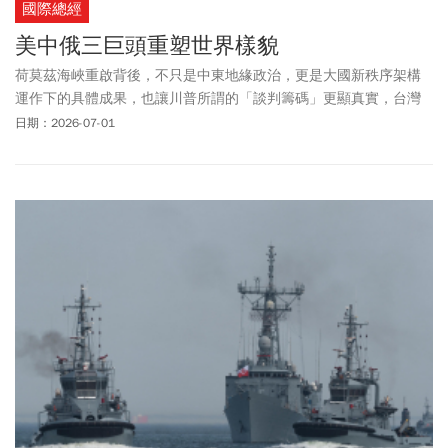
國際總經
美中俄三巨頭重塑世界樣貌
荷莫茲海峽重啟背後，不只是中東地緣政治，更是大國新秩序架構
運作下的具體成果，也讓川普所謂的「談判籌碼」更顯真實，台灣
命運正隨國際風向轉變。
日期：2026-07-01