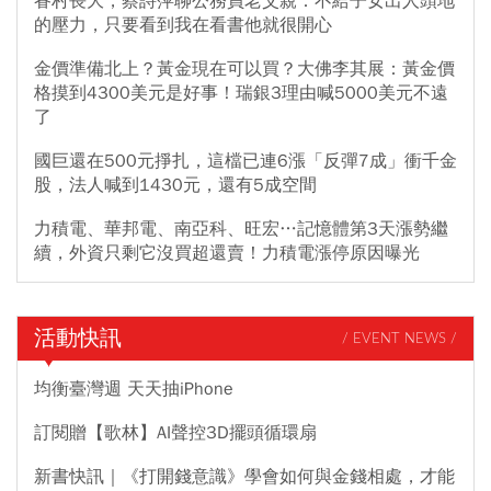
眷村長大，蔡詩萍聊公務員老父親：不給子女出人頭地
的壓力，只要看到我在看書他就很開心
金價準備北上？黃金現在可以買？大佛李其展：黃金價
格摸到4300美元是好事！瑞銀3理由喊5000美元不遠
了
國巨還在500元掙扎，這檔已連6漲「反彈7成」衝千金
股，法人喊到1430元，還有5成空間
力積電、華邦電、南亞科、旺宏…記憶體第3天漲勢繼
續，外資只剩它沒買超還賣！力積電漲停原因曝光
活動快訊
/ EVENT NEWS /
均衡臺灣週 天天抽iPhone
訂閱贈【歌林】AI聲控3D擺頭循環扇
新書快訊｜《打開錢意識》學會如何與金錢相處，才能