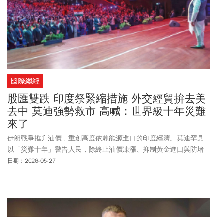
國際總經
股匯雙跌 印度祭緊縮措施 外交經貿拚去美
去中 莫迪強勢救市 高喊：世界級十年災難
來了
伊朗戰爭推升油價，重創高度依賴能源進口的印度經濟。莫迪罕見
以「災難十年」警告人民，除終止油價凍漲、抑制黃金進口與防堵
資金外流，也同步強化與歐洲及北歐國家的戰略合作。
日期：2026-05-27