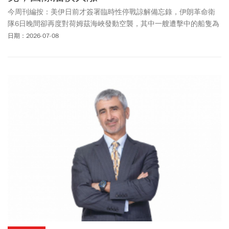
今周刊編按：美伊日前才簽署臨時性停戰諒解備忘錄，伊朗革命衛
隊6日晚間卻再度對荷姆茲海峽發動空襲，其中一艘遭擊中的船隻為
卡達液化天然氣（LNG）運輸船「阿爾雷卡亞特號」（Al
日期：2026-07-08
Rekayyat），中東局勢再升溫。美國官員周三(7/8)表示，華府將撤
銷伊朗石油制裁的許可制，僅允許伊朗持續生產、銷售及運送原油
與相關產品至8月21日止，之後將全面恢復制裁。市場憂心原油供應
恐再受衝擊，帶動國際油價走揚。美東時間7日上午，油價一度大漲
逾2%；當日下午，布蘭特原油再上漲1.87美元，每桶來到76.03美
元；紐約西德州中級原油（WTI）也勁揚1.76美元，至每桶72.20美
元，兩大指標原油均較前一交易日收盤大漲逾5%。