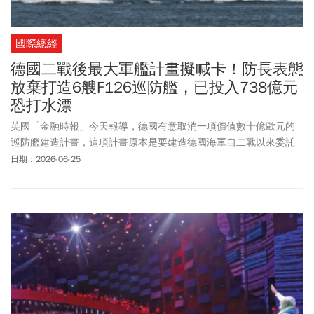
國際總經
德國二戰後最大軍艦計畫擬喊卡！防長表態
放棄打造6艘F126巡防艦，已投入738億元
恐打水漂
英國「金融時報」今天報導，德國有意取消一項價值數十億歐元的
巡防艦建造計畫，這項計畫原本是要建造德國海軍自二戰以來委託
建造的最大型軍艦。
日期：2026-06-25