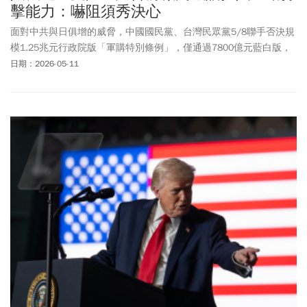
擊能力：嚇阻須秀決心
面對中共與日俱增的威脅，中國國民黨、台灣民眾黨5/8聯手否決規
模1.25兆元行政院版「軍購特別條例」，僅通過7800億元藍白版，
砍掉的4700億元中，包括20餘萬架無人機等軍備建置經費。前美國
日期：2026-05-11
副國家安全顧問博明（Matt Pottinger）直言，台灣須有「主動打
擊」（offensive strike）能力，不能只靠飛彈等武器被動攔截、防
禦。他表示，台灣應該建立如豪豬般有利爪的抵禦能力，而嚇阻的
意義在於除了自身要有防衛能力，「同時也須展現自我捍衛的決
心」。博明示警，烏克蘭在戰事中不斷調整無人機技術，台灣卻還
在討論3年後採購哪些武器。他表示，自己對台灣政治人物常說要和
中國談判「沒有意見」，但應先打造足夠國防能力，才能持續迭代
更新，台灣應效仿烏克蘭創新生態體系，而非單純仰賴傳統軍購。