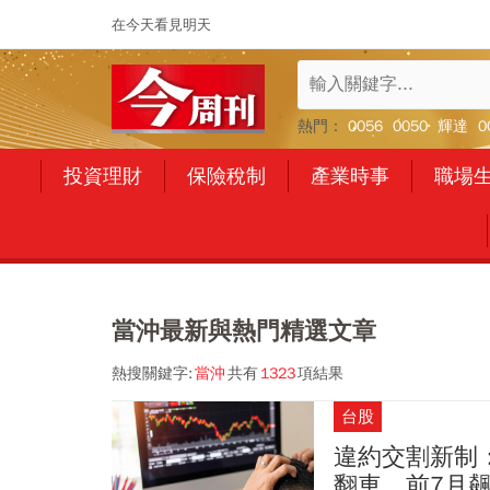
在今天看見明天
熱門：
0056
0050
輝達
0
投資理財
保險稅制
產業時事
職場
當沖最新與熱門精選文章
熱搜關鍵字:
當沖
共有
1323
項結果
台股
違約交割新制
翻車、前7月