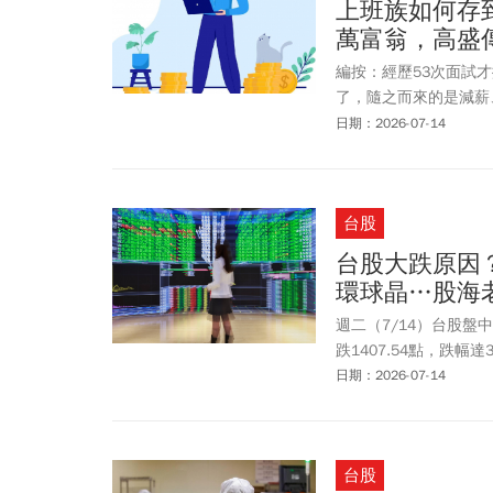
上班族如何存
萬富翁，高盛
編按：經歷53次面試
了，隨之而來的是減薪
人。所幸他不僅挺過職
日期：2026-07-14
自20多個國家、超過
富豪）合作交流後，他
有一套可複製的思維模
台股
台股大跌原因？
環球晶…股海
週二（7/14）台股
跌1407.54點，跌幅達
日期：2026-07-14
台股