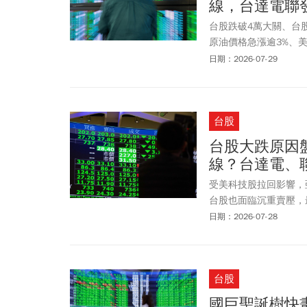
線，台達電聯
實施，只要處置日期達
立委王世堅近期即針對
台股跌破4萬大關、台股
今成交量動輒數千億元
原油價格急漲逾3%、
手」，呼籲金管會全面
空襲擊下，近午盤加權指
日期：2026-07-29
性。而「少年股神」巨
跌點再創盤中第3大。終場
人正常交易，更可能衍
史上收盤第七大跌點，
投資人過度追價，但若
長莊翠雲在立院備詢時
的用意是降低恐慌性賣
台股
勢及台股走勢，後續將
進入處置而停止斷頭壓
緊盯12周RSI能否守穩
台股大跌原因盤
壓力，讓個股連續出現
關鍵指標，才能確認台
線？台達電、
表示，這次處置策略的
被迫推出來。雖然沒有
受美科技股拉回影響，
跌處置的部分與大市值
台股也面臨沉重賣壓，最
響不是賣不賣得掉的結
收41603.36點，下
日期：2026-07-28
勢比大盤還要深，像是
價出現了沒？法人分析
許多指標股跌幅更深，
台股
投資人的確可適時尋找
國巨聖誕樹快畫