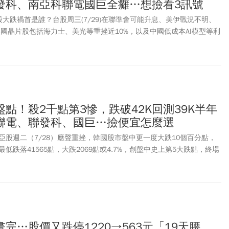
發科、南亞科聯電國巨全癱…想撿看3訊號
到新標準，就可以解除，而8/10後就完全採計新的計算方式。民進黨
處置機制談到，現行處置制度仍沿用30年前的監理思維，已無法反映如
大跌禍首是誰？台股周三(7/29)在聯準會可能升息、美伊戰況不明、
的市場規模，直言「30年前的過時制度，正在成為台股流動性的殺
美國晶片股包括海力士、美光等重挫近10%，以及中國低成本AI模型等利
檢討處置機制、研議接軌國際的盤中熔斷制度，以及提高處置指標的彈
數跌破4萬點大關、回測半年線最低見39495點，下跌2107點或5%，
人傑早前在台股大跌之際，也發文示警認為現行處置制度不僅限制投資
勉強收回4萬點之上、收40039.18點，下跌1564.18點或3.76%，創
生系統性風險，他認為處置制度原本設計的目的，是在股價大漲時避免
成交量重返兆元、來到1.08兆元。國安基金是否要進場護盤了？財政部
市場處於急跌階段，反而可能產生反效果。巨人傑指出，雖然分盤交易
回應，台灣實體經濟表現仍相當亮眼，國安基金幕僚將持續關注國際情
壓，但現實情況是，融資維持率不足時仍會面臨強制賣出，並不會因為
依照國安基金條例進行觀察與處理。法人指出，台股要看止跌訊號，須
力。在流動性不足的環境下，反而容易形成「處置+融資斷頭」的雙重
50、周KD開口是否收斂，及40000－42000點支撐是否實質跌破等3大
點！殺2千點第3慘，跌破42K回測39K半年
一字跌停，形成多殺多局面。在證交所宣布修改後，巨人傑在臉書發文
股是否真正止穩。
聯電、聯發科、國巨…撿便宜怎麼選
修改，不是針對這次下跌的處置，比較是上次聯發科的影響，這次輿論
一次到位 ，但對流動性以及交易正常化，已經有相當程度的幫助。下
亞股週二（7/28）應聲重挫，韓國股市盤中更一度大跌10個百分點，
等績優股的部分，希望主管機關可以多思考與討論一下，很多層面的影
低跌落41565點，大跌2069點或4.7%，創盤中史上第5大跌點，終場
果論！還是很感謝主管機關願意修正與檢討。
跌2030.83點或4.65%，創史上第3大跌點。近期多檔權值股與熱門股的跌
在週二下跌逾9%的台達電、聯發科，以及打入跌停的聯電，到底甜甜
，目前就大盤而言破季線，但是離半年線39197點還有一段距離，可是
相較於大盤已呈現「顯著超跌」，部分個股甚至已經殺到半年線，建議
布局機會。
完…股價又跌停1220→563元「19天腰