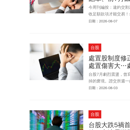
今周刊編按：違約交割
收足額款項才能交易！
攀升。截至今年7月下旬
日期：2026-08-07
揭露門檻的重大案件也
至出現「4貸同堂」極
知，1年內第2次違約
台股
研議新措施，未來投資
時都必須預先備妥足額
處置股制度修
交割」後果有多嚴重？
處置傷害大…
並追償因違約所產生之
買賣或申報買賣，業經成
台股7月劇烈震盪，曾
徒刑，得併科新臺幣 1
掉的窘境。證交所週一(
金融聯合徵信中心取得
上遭發布處置之有價證
日期：2026-08-03
變得困難。
券，若於計算發布處置
期間為7個營業日(原
一次及第二次(含)以
台股
定措施暫緩撮合期間，調
盤價起迄價差標準也改變
台股大跌5禍首
2,000元至3,00