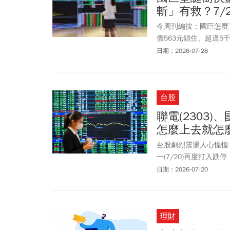
斬」有救？7/
今周刊編按：國巨怎麼了
價563元鎖住、超過
1220元相比，股價
日期：2026-07-28
華新科(2492)、信昌
買嗎？國巨是否有機會觸
需求比重等有機會扭轉
台股
機率較低。
聯電(2303)
怎麼上去就怎
台股劇烈震盪人心惶惶，
一(7/20)再度打入
哥聯電(2303)同樣
日期：2026-07-20
擠交易的代表」，投資
理財