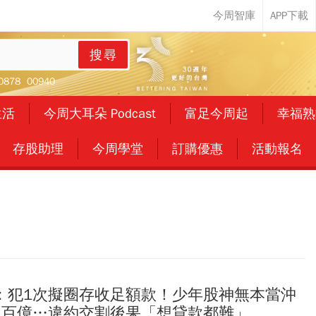
搜尋
0878
00940
生活
今周大耳朵 Podcast
富足今周起
幸福熟
存股助理
今周學堂
訂購優惠
活動報名
：犯1次擬圈存收足額款！少年股神無本當沖
飆百億…違約交割後果「想貸款都難」