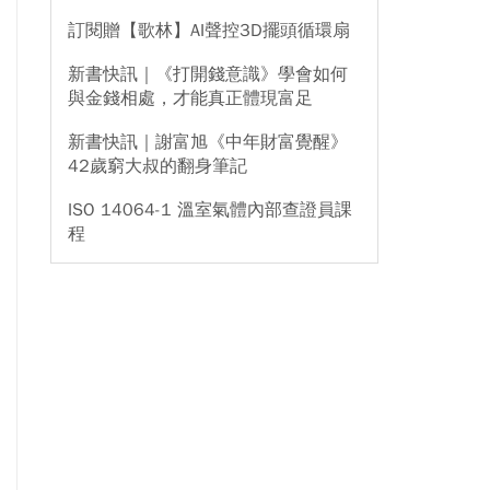
訂閱贈【歌林】AI聲控3D擺頭循環扇
新書快訊｜《打開錢意識》學會如何
與金錢相處，才能真正體現富足
新書快訊｜謝富旭《中年財富覺醒》
42歲窮大叔的翻身筆記
ISO 14064-1 溫室氣體內部查證員課
程