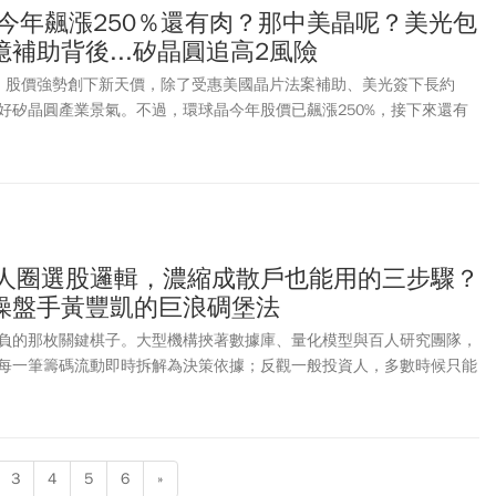
8) 今年飆漲250％還有肉？那中美晶呢？美光包
補助背後...矽晶圓追高2風險
88）股價強勢創下新天價，除了受惠美國晶片法案補助、美光簽下長約
好矽晶圓產業景氣。不過，環球晶今年股價已飆漲250%，接下來還有
動HBM、高階封裝等新需求快速成長，但全球矽晶圓市場高度寡占，前五
CO、台灣環球晶、德國Siltronic（環球晶持有13.7%）以及韓國SK
成市占，但多數同業近年擴產仍相對保守，只有環球晶積極在美國布局新產
機。CFA特許分析師「Min投資說書小棧」在臉書發文表示，美光和環
，後續應該可以看到更多合作案。他認為目前矽晶圓現貨價才剛開始上
約，參考記憶體行情，當市場重新開始搶簽長約前，整體矽晶圓族群景
法人圈選股邏輯，濃縮成散戶也能用的三步驟？
不過他也表示，環球晶短線漲幅已不小，相較之下，持有環球晶逾四成
操盤手黃豐凱的巨浪碉堡法
中美晶，或許更值得中長線留意，但操作上仍應避免重押單一景氣循環
負的那枚關鍵棋子。大型機構挾著數據庫、量化模型與百人研究團隊，
每一筆籌碼流動即時拆解為決策依據；反觀一般投資人，多數時候只能
解讀、財經節目的討論，或是口耳相傳的「內幕」。這些片段且未經驗
敘事線索，編織成看似合理的劇本，引導著散戶的情緒漲跌與買賣節
在故事而非事實之上，不僅容易錯判趨勢轉折，更常在高昂的市場氣氛
裡殺低，最終讓本應分散的風險，濃縮為一次次的衝動代價。
3
4
5
6
»