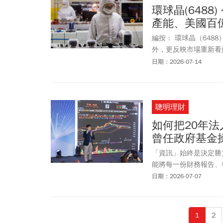
環球晶(648
產能、美國百億
編按： 環球晶（64
外，更反映市場重新看
機會繼續上攻？AI帶
日期：2026-07-14
大廠包括日本信越、SUM
Siltron掌握逾九
能，可望搶占供應鏈先
聰明理財
球晶簽長約只是第一槍
漲，環球晶也停止簽新
如何把20年
氣循環仍有向上空間。
曾任政府基金
股權、享有控股折價的
族群。
「資訊」始終是決定勝
能將每一份財務報告、
仰賴社群平台上的二手
日期：2026-07-07
證的訊息，像是一條條
奏。然而，當決策建立
中追高，在恐慌的耳語
1
2