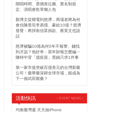
開唱時間、票價座位圖、實名制規
定、演唱會歌單懶人包
顏博文從聯電到慈濟，商場老將為何
會信陳昱瑄李易儒、豪給10億？慈濟
發聲：將捍衛信眾捐款、蔡英文也說
話
慈濟被騙10億為何5年不報警、錢找
到才認？他好奇：當年財報怎麼編…
陳時中背「擋疫苗」黑鍋只求1件事
第一家市值突破百億美元的台灣新藥
公司！藥華藥深耕全球市場，能成為
下一個武田製藥？
活動快訊
/ EVENT NEWS /
均衡臺灣週 天天抽iPhone