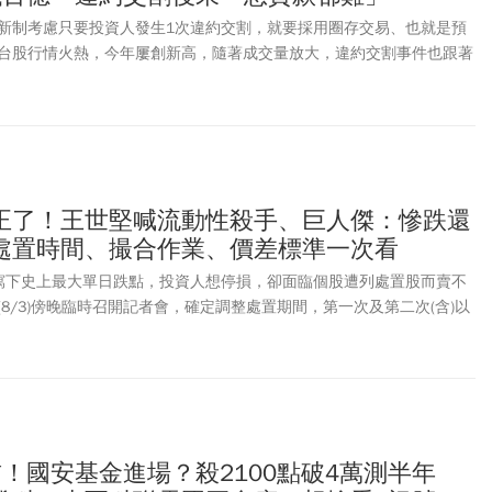
新制考慮只要投資人發生1次違約交割，就要採用圈存交易、也就是預
台股行情火熱，今年屢創新高，隨著成交量放大，違約交割事件也跟著
，台股上市櫃違約交割金額已近100億大關，為去年全年的1.6倍，達
超過20起，雙雙寫下歷史新高。許多投資人在多頭時盲目擴張信用，甚
端槓桿操作。金管會指出，現行違約交割的制度是第1次違約只會給予通
才會要求要預收足額款券，不過，隨著台股成交量變大，現正責成證交所
人只要發生1次違約交割，恐將面臨嚴厲的「圈存」處置，也就是下單
款項或股票才能交易，意即喪失「T+2」延後扣款的便利性。而「違約
正了！王世堅喊流動性殺手、巨人傑：慘跌還
民事責任部分，證券商可向違約客戶收取最高成交金額7%之違約金，
處置時間、撮合作業、價差標準一次看
債務及費用。而刑事責任部分，根據證券交易法，在集中交易市場委託
交而不履行交割，足以影響市場秩序者，處 3 年以上 10 年以下有期
寫下史上最大單日跌點，投資人想停損，卻面臨個股遭列處置股而賣不
000 萬元以上 2 億元以下罰金。違約交割將留有紀錄，授信機構可透過
8/3)傍晚臨時召開記者會，確定調整處置期間，第一次及第二次(含)以
相關資訊，個人信用將受到負面影響，未來要申請車貸、房貸等貸款將
券，處置期間為5個營業日(原為10個營業日)，遭發布處置之有價證
基數期間內，同時有因當沖交易占比過高而公布注意交易資訊者，處置
為12個營業日)。另外，普通交易有價證券撮合作業時間也進行調整，第
上遭發布處置之普通交易有價證券，其撮合作業時間參考現行瞬間價格穩
整為約每2分鐘撮合一次(原為約每5分鐘或20分鐘撮合一次)。至於收
，股價超過1,000元至2,000元者，價差標準為300元；股價超過
！國安基金進場？殺2100點破4萬測半年
0元者，價差標準為450元，依此類推。證交所表示，法規周一公告，即起開始