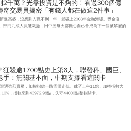
到2千萬？光靠投資是不夠的！看過300個億
傳奇交易員揭密「有錢人都在做這2件事」
才擠進高盛，沒想到入職不到一年，就碰上2008年金融海嘯。獎金沒
、部門九成人員遭裁撤，田中溪每天都擔心自己會成為下一個被解雇的
涯低谷，之後更在高盛任職17年，一路升任投資部門共同主管。在與來
300位擁有上億、兆元資產的菁英（其中還包括產油國王室成員等世界級
發現，真正讓富人持續累積財富的，並非靠一次押對投資，而是共同擁
式與行動習慣。
狂殺逾1700點史上第6大，聯發科、國巨、
老手：無關基本面，中期支撐看這關卡
盤中遭遇強烈賣壓，加權指數一路震盪走低。截至上午11點，加權指數大
3.10%，指數來到43972.98點，失守44000點整數關卡。