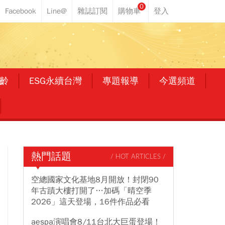
0
齡
ESG永續台灣
專題報導
今選頻道
熱門話題
/ HOT ARTICLES /
空總國家文化基地8月開放！封閉90
年古蹟大樓打開了…加碼「晴空季
2026」這天登場，16件作品必看
aespa演唱會8/11台北大巨蛋登場！