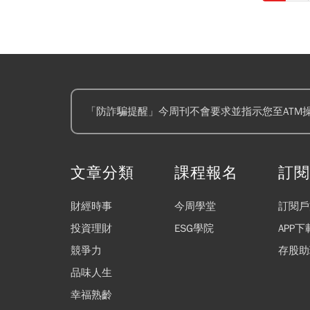
「防詐騙提醒」今周刊不會要求並指示您至ATM
文章分類
課程報名
訂
財經時事
今周學堂
訂閱戶
投資理財
ESG學院
APP下
競爭力
存股助
品味人生
幸福熟齡