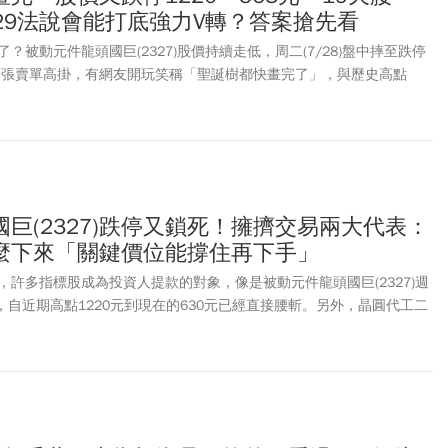
29法說會能打底強力V轉？答案搶先看
？被動元件龍頭國巨(2327)股價持續走低，周二(7/28)盤中摔至跌停
5千張賣單高掛，有網友開玩笑稱「聖誕樹都快畫完了」，與歷史高點
只花19天就腰斬。被動元件概念股近期表現相當無力，從高處墜落，包括
電(6173)、日電貿(3090)也都摔至跌停價。國巨為什麼一直跌？國巨可以
底反彈？外界關注周三(7/29)召開的法說會，若第3季漲價效應、AI
，就有可能對「止跌打底」具關鍵作用，不過分析師認為，強力V轉的
、國巨(2327)跌停又鎖死！擁擠交易兩大代表：
麼下來「關鍵價位能撐住再下手」
許多指標股成為投資人提款的對象，像是被動元件龍頭國巨(2327)週
跌停，自近期高點1220元到現在的630元已經直接腰斬。另外，晶圓代工二
再次苦吞跌停130元鎖死，1.8萬張等賣，法人分析，這兩檔股票可說是「擁
人應靜待關鍵支撐位止穩。