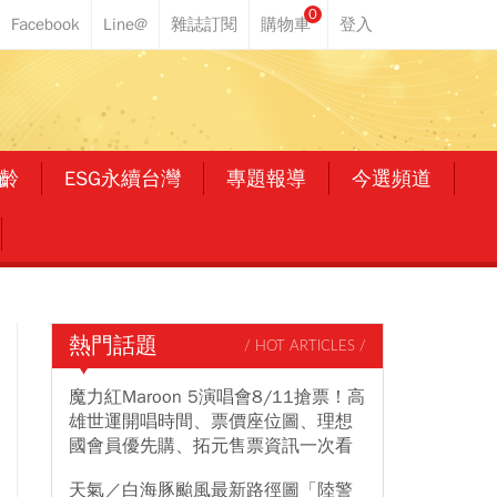
0
齡
ESG永續台灣
專題報導
今選頻道
熱門話題
/ HOT ARTICLES /
魔力紅Maroon 5演唱會8/11搶票！高
雄世運開唱時間、票價座位圖、理想
國會員優先購、拓元售票資訊一次看
天氣／白海豚颱風最新路徑圖「陸警