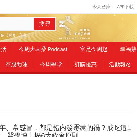
搜尋
金
鴻海
升息
生活
今周大耳朵 Podcast
富足今周起
幸福熟
存股助理
今周學堂
訂購優惠
活動報名
0年、常感冒，都是體內發霉惹的禍？戒吃這1
癒，醫學博士揭6大飲食原則