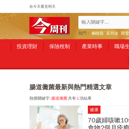
在今天看見明天
熱門：
鋼鐵股
富邦金
開發
投資理財
保險稅制
產業時事
職場
腸道黴菌最新與熱門精選文章
熱搜關鍵字:
腸道黴菌
共有
1
項結果
健康
70歲婦咳嗽1
食物2個月痊