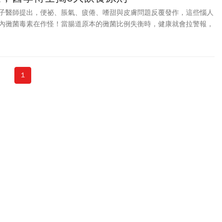
子醫師提出，便祕、脹氣、疲倦、嗜甜與皮膚問題反覆發作，這些惱人
內黴菌毒素在作怪！當腸道原本的黴菌比例失衡時，健康就會拉警報，
緒狀態，進而引發多種慢性不適。作者從臨床觀察提出，現代生活中的
可能影響腸道微生態穩定，因此建議透過調整飲食型態，例如減少精製
助腸道環境恢復平衡。
1