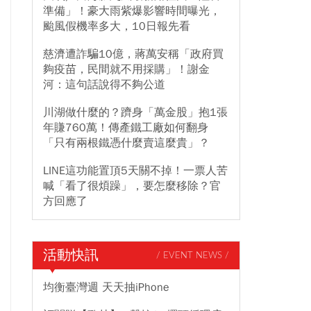
準備」！豪大雨紫爆影響時間曝光，
颱風假機率多大，10日報先看
慈濟遭詐騙10億，蔣萬安稱「政府買
夠疫苗，民間就不用採購」！謝金
河：這句話說得不夠公道
川湖做什麼的？躋身「萬金股」抱1張
年賺760萬！傳產鐵工廠如何翻身
「只有兩根鐵憑什麼賣這麼貴」？
LINE這功能置頂5天關不掉！一票人苦
喊「看了很煩躁」，要怎麼移除？官
方回應了
活動快訊
/ EVENT NEWS /
均衡臺灣週 天天抽iPhone