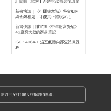
訂閱贈【歌林】AI聲控3D擺頭循環扇
新書快訊｜《打開錢意識》學會如何
與金錢相處，才能真正體現富足
新書快訊｜謝富旭《中年財富覺醒》
42歲窮大叔的翻身筆記
ISO 14064-1 溫室氣體內部查證員課
程
隨時可撥打165反詐騙諮詢專線。