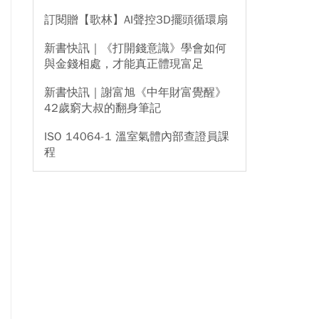
訂閱贈【歌林】AI聲控3D擺頭循環扇
新書快訊｜《打開錢意識》學會如何
與金錢相處，才能真正體現富足
新書快訊｜謝富旭《中年財富覺醒》
42歲窮大叔的翻身筆記
ISO 14064-1 溫室氣體內部查證員課
程