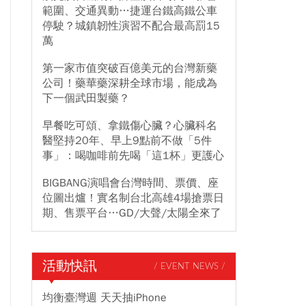
範圍、交通異動…捷運台鐵高鐵公車
停駛？城鎮韌性演習不配合最高罰15
萬
第一家市值突破百億美元的台灣新藥
公司！藥華藥深耕全球市場，能成為
下一個武田製藥？
早餐吃可頌、拿鐵傷心臟？心臟科名
醫堅持20年、早上9點前不做「5件
事」：喝咖啡前先喝「這1杯」更護心
BIGBANG演唱會台灣時間、票價、座
位圖出爐！實名制台北高雄4場搶票日
期、售票平台…GD/大聲/太陽全來了
活動快訊
/ EVENT NEWS /
均衡臺灣週 天天抽iPhone