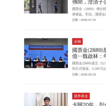
傳聞，澄清子
國票金（2890）傳
東權益。對此，國票金
「國票金改選 旺旺派
日期：2025-07-15
金融
國票金(2889
億…魏啟林：
國票金(2889)週五（
利方式發放、0.287
「仍以穩健經營為首要
日期：2025-05-23
債券基金
卡關20年，