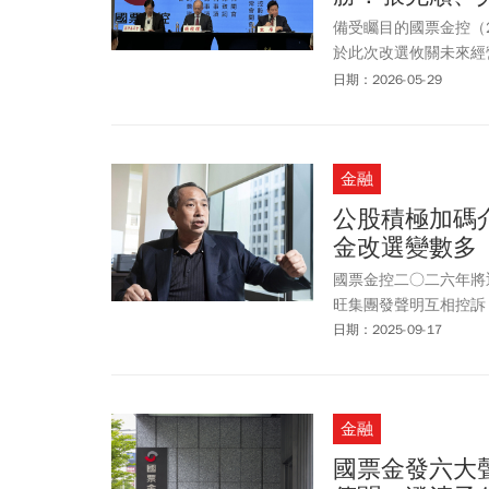
備受矚目的國票金控（2
於此次改選攸關未來經
東會歷時約2小時圓滿
日期：2026-05-29
任資訊安全長吳瑛。
金融
公股積極加碼
金改選變數多
國票金控二○二六年將
旺集團發聲明互相控訴
日期：2025-09-17
金融
國票金發六大