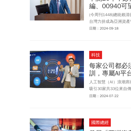
編、00940
(今周刊1448)總統
台灣力拚成為亞洲資產
灣金融中心夢屢屢夢碎
日期：2024-09-18
一一化解。
科技
每家公司都必須
訓，專屬AI平
人工智慧（AI）浪潮席
吸引30家共33位來
長黃志芳直言，在AI
日期：2024-07-22
向AI旅程」的故事，
如「麻雀變鳳凰」。貿
編，AI就會幫業者分
國際總經