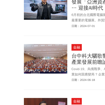
發展「亞洲資
… 迎接AI時
6月初的台北國際電腦展（
最重要的電腦展。外貿
Computex讓全世界
日期：2024-07-01
個新的作法，一是邀請
的4朵雲，包括：Amazo
共同參與、共襄盛舉。
金融
產管理中心，如果能這
台中科大驪歌響
產業發展前瞻
Covid-19、烏俄
業如何因應變局 ? 企
台灣的下一步，找答案
日期：2024-06-18
金融