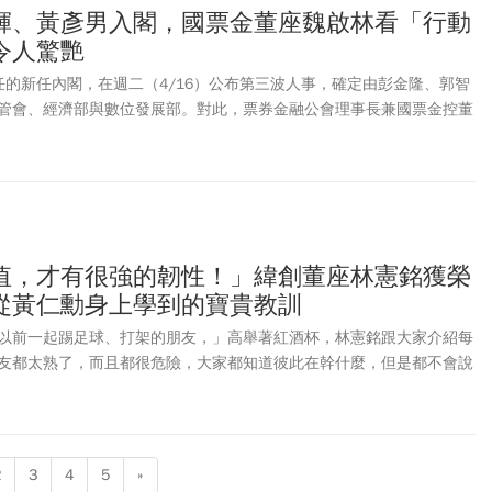
輝、黃彥男入閣，國票金董座魏啟林看「行動
令人驚艷
任的新任內閣，在週二（4/16）公布第三波人事，確定由彭金隆、郭智
管會、經濟部與數位發展部。對此，票券金融公會理事長兼國票金控董
賴清德新任總統及內閣所提出的「行動創新內閣」財經內閣名單，「令
他同時表達對金融發展與開創性政策相當期待。
值，才有很強的韌性！」緯創董座林憲銘獲榮
從黃仁勳身上學到的寶貴教訓
以前一起踢足球、打架的朋友，」高舉著紅酒杯，林憲銘跟大家介紹每
友都太熟了，而且都很危險，大家都知道彼此在幹什麼，但是都不會說
。」
2
3
4
5
»