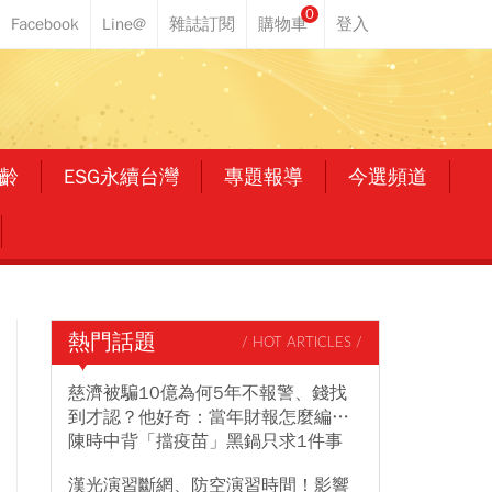
0
齡
ESG永續台灣
專題報導
今選頻道
熱門話題
/ HOT ARTICLES /
慈濟被騙10億為何5年不報警、錢找
到才認？他好奇：當年財報怎麼編…
陳時中背「擋疫苗」黑鍋只求1件事
漢光演習斷網、防空演習時間！影響