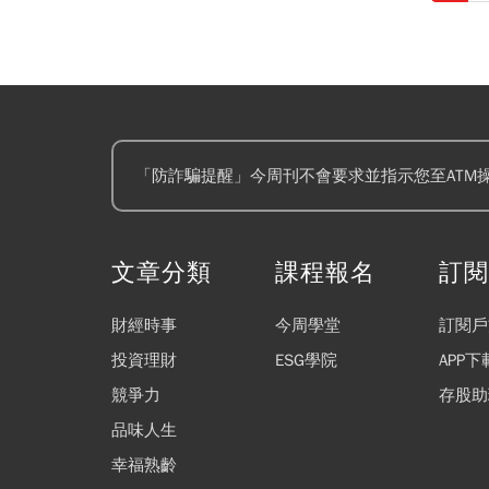
「防詐騙提醒」今周刊不會要求並指示您至ATM
文章分類
課程報名
訂
財經時事
今周學堂
訂閱戶
投資理財
ESG學院
APP下
競爭力
存股助
品味人生
幸福熟齡