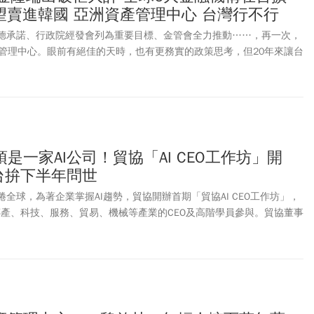
可望賣進韓國 亞洲資產管理中心 台灣行不行
賴清德承諾、行政院經發會列為重要目標、金管會全力推動……，再一次，
管理中心。眼前有絕佳的天時，也有更務實的政策思考，但20年來讓台
的僵固法規與監理心態，仍然需要用最強的決心、跨部會的通力合作，
是一家AI公司！貿協「AI CEO工作坊」開
台拚下半年問世
捲全球，為著企業掌握AI趨勢，貿協開辦首期「貿協AI CEO工作坊」，
自傳產、科技、服務、貿易、機械等產業的CEO及高階學員參與。貿協董事
時代，「每一家公司都必須是一家AI公司」。他分享，貿協以身作則「邁
貿協積極轉型，從傳統公協會逐步成功轉型為科技驅動的現代化組織，猶
協也預告，貿協正打造「台灣對外貿易AI平台」，將來企業只要輸入統
析市場並提供拓銷工具及平台的客製化建議，預計2024年下半年上線。