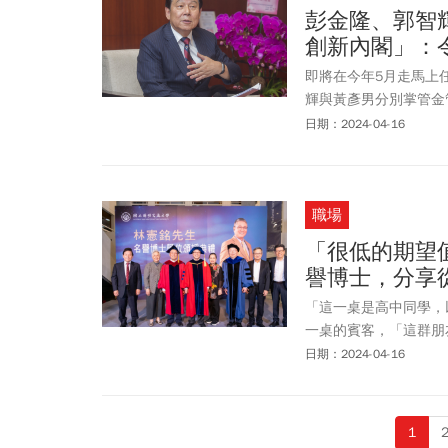
彭金隆、郭智
創新內閣」：
即將在今年5月走馬上
輝與黃彥男分別掌管金
事長魏啟林表示，對於
日期：2024-04-16
人耳目一新及讚賞」，
職場
「很低的期望
譽博士，分享
「這一桌是高中同學，
一桌的賓客，「這群朋
破，維持一個恐怖平衡
日期：2024-04-16
1