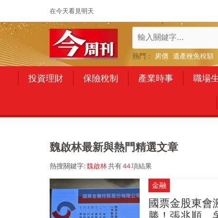
在今天看見明天
熱門：
房價
遺產稅免稅額
投資理財
保險稅制
產業時事
職場
魏啟林最新與熱門精選文章
熱搜關鍵字:
魏啟林
共有
44
項結果
金融
國票金股東會
勝！張兆順、