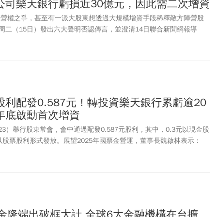
公司樂天銀行虧損近30億元，因此需二次增資
出經營權之爭，甚至有一派大股東想透過大規模增資手段稀釋敵方陣營股
周二（15日）發出六大聲明否認傳言，並澄清14日聯合新聞網報導
擬發動50億增資 耐斯和公股股權恐遭稀釋」，與事實不符，謹表遺憾。
)股利配發0.587元！轉投資樂天銀行累虧逾20
年底啟動首次增資
5/23）舉行股東常會，會中通過配發0.587元股利，其中，0.3元以現金股
元以股票股利形式發放。展望2025年國票金營運，董事長魏啟林表示：
目標，最重要是讓轉投資的樂天國際商業銀行儘速獲利。」
彭金隆端出破框大計 全球6大金融機構在台擴