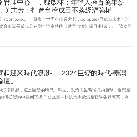
產管理中心」，魏啟林：年輕人擁百萬年薪
代，黃志芳：打造台灣成日不落經濟強權
Computex），聚集全世界科技業大老，Computex已成為未來全球
協會董事長黃志芳在謝金河主持的《數字台灣》節目中指出，「這次的
看到台灣未來在AI時代扮演的關鍵角色。」他透露，明年Computex會有2
國際資本市場參加電腦展，並推出客製化套裝行程；二是邀請AI最重要
n、Google、meta、Microsoft的CTO（技術長）或者是CEO（執行長）
國票金控董事長魏啟林在節目中提出，台灣有非常好的條件成為亞洲資
樣做，至少可以讓年輕金融從業人員擁有百萬年薪。
起迎來時代浪潮- 「2024巨變的時代-臺灣
論壇」
戰爭、AI浪潮興起，這是巨變的時代。科技、政策與生態環境的衝擊，台灣產
業如何從變局中找到契機 ? 國立臺中科技大學彙集產官學各界菁英，為
。