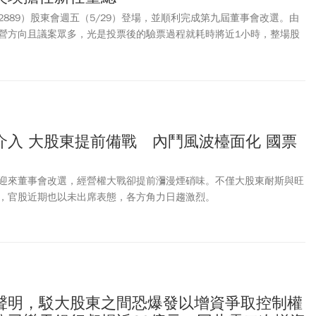
889）股東會週五（5/29）登場，並順利完成第九屆董事會改選。由
營方向且議案眾多，光是投票後的驗票過程就耗時將近1小時，整場股
落幕；在下午的董事會中，順利選出新任董事長張兆順與新任總經理兼
介入 大股東提前備戰 內鬥風波檯面化 國票
迎來董事會改選，經營權大戰卻提前瀰漫煙硝味。不僅大股東耐斯與旺
，官股近期也以未出席表態，各方角力日趨激烈。
聲明，駁大股東之間恐爆發以增資爭取控制權