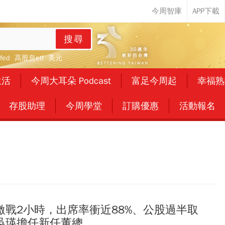
搜尋
fed
高股息etf
美元
生活
今周大耳朵 Podcast
富足今周起
幸福熟
存股助理
今周學堂
訂購優惠
活動報名
激戰2小時，出席率衝近88%、公股過半取
吳瑛擔任新任董總