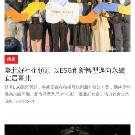
傳產
臺北好社企領頭 以ESG創新轉型邁向永續
宜居臺北
隨著ESG浪潮興起，各產業都在積極尋找創新的解決方案，期待化危
機為永續商機。北市府產業局8年推動「臺北好社企」培力社會企業
的成果，正好成為促進政策、產業與創業團隊跨領域合作的絕佳平
日期：2022-12-01
臺。因此，今年計畫8周年成果活動以「社企挺臺北！臺北的ESG大
未來」，透過3場論壇交流、20間精選社企市集展攤，以及7間2022
年輔導社企的Pitch Show，向上百位前來參觀的企業代表與民眾分
享：臺北好社企是支持臺北產業ESG創新轉型的關鍵夥伴！