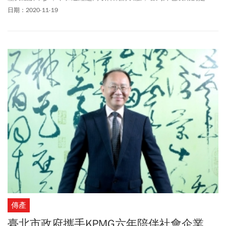
「配客嘉」循環包材，覺得自己又更愛地球了一點，抱著一整天的
日期：2020-11-19
好心情進入夢鄉。
傳產
臺北市政府攜手KPMG六年陪伴社會企業