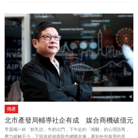
能，被喻為下一場生死存亡戰。臺北市政府產業發展局延續去年叫
好叫座的「臺北好社企企業挑戰賽」模式，邀請大型企業出題、社
會企業解題，針對食農創新、環境保護、社會採購、循環經濟集思
廣益，由公私部門攜手，找尋商業與永續新解方，將臺北打造為宜
居永續城市。
傳產
北市產發局輔導社企有成 媒合商機破億元
早晨喝一杯「鮮乳坊」牛奶出門，下午赴約「鳴醫」的心理諮商，
壓力緩解不少，下班途經超商取件網購衣服，看到外包裝用的是