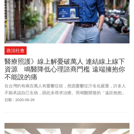
政治社會
醫療照護》線上解憂破萬人 連結線上線下
資源 鳴醫降低心理諮商門檻 遠端擁抱你
不能說的痛
在台灣約有兩百萬人有憂鬱症狀，然因憂鬱症汙名化嚴重，許多人
不願承認自己生病，因此未尋求治療。而鳴醫開發的「遠距抱抱」
平台串接民眾、醫療人士、醫療機構，讓三方利用數位化方式，增
日期：2020-09-29
加醫療體驗與管理效率，更降低民眾心理諮商與求助門檻。