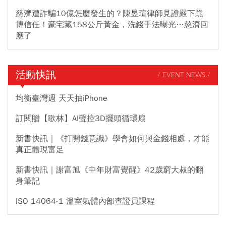
慈濟遭詐騙10億怎麼發生的？陳昱瑄律師見證嚴下跪
博信任！豪宅藏158公斤黃金，洗錢手法曝光…慈濟回
應了
活動快訊
/ EVENT NEWS /
均衡臺灣週 天天抽iPhone
訂閱贈【歌林】AI聲控3D擺頭循環扇
新書快訊｜《打開錢意識》學會如何與金錢相處，才能
真正體現富足
新書快訊｜謝富旭《中年財富覺醒》42歲窮大叔的翻
身筆記
ISO 14064-1 溫室氣體內部查證員課程