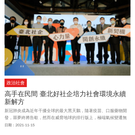
政治社會
高手在民間 臺北好社企培力社會環境永續
新解方
新冠肺炎成為近年干擾全球的最大黑天鵝，隨著疫苗、口服藥物開
發，噩夢終將告歇，然而在威脅地球的排行版上，極端氣候變遷無
疑才是終極大魔王，影響力勢必更深更遠，各國領袖、企業領導人
日期：2021-11-15
都必須及早做好準備；從節能減碳到2050淨零碳排，企業的創新動