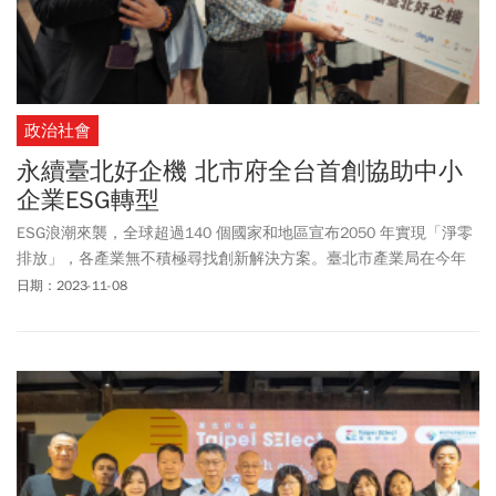
政治社會
永續臺北好企機 北市府全台首創協助中小
企業ESG轉型
ESG浪潮來襲，全球超過140 個國家和地區宣布2050 年實現「淨零
排放」，各產業無不積極尋找創新解決方案。臺北市產業局在今年
率先全台推出「永續臺北好企機」計畫，輔導中小企業ESG轉型，受
日期：2023-11-08
到產官學界好評。