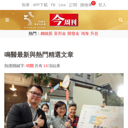
0
熱門：
鋼鐵股
富邦金
開發金
鴻海
升息
鳴醫最新與熱門精選文章
熱搜關鍵字:
鳴醫
共有
14
項結果