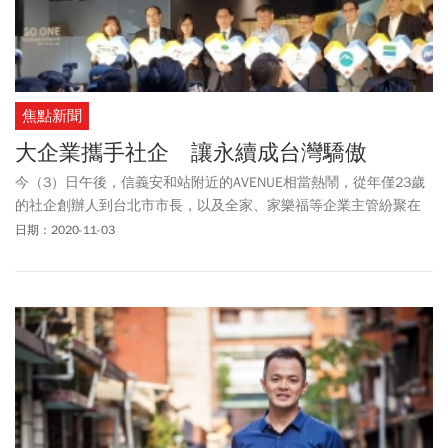
焦點新聞
大企業攜手社企 讓永續成台灣驕傲
今（3）日午後，信義安和站附近的AVENUE相當熱鬧，從年僅23歲
的社企創辦人到台北市市長，以及全家、家樂福等企業主管紛聚在
一塊，分享合作成果、交流討論如何讓企業與社會共好…。
日期：2020-11-03