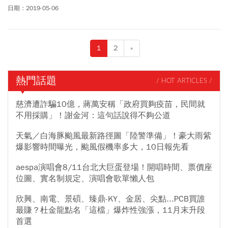
他一八年創立的遠距醫療公司——鳴醫，目前已募集到約一千萬元
日期：2019-05-06
資金，他的目標是募到一千五百萬元。鳴醫獲得Amazon青睞，享有
免費雲端空間、技術交流分享等資源，且團隊獲邀加入旗下加速
器，可獲得一年五千美元的支援，以及相關技術開發討論。
1
2
»
熱門話題
/ HOT ARTICLES /
慈濟遭詐騙10億，蔣萬安稱「政府買夠疫苗，民間就
不用採購」！謝金河：這句話說得不夠公道
天氣／白海豚颱風最新路徑圖「陸警準備」！豪大雨紫
爆影響時間曝光，颱風假機率多大，10日報先看
aespa演唱會8/11台北大巨蛋登場！開唱時間、票價座
位圖、實名制規定、演唱會歌單懶人包
欣興、南電、景碩、臻鼎-KY、金居、尖點...PCB買誰
最賺？杜金龍點名「這檔」爆炸性強漲，11月末升段
首選