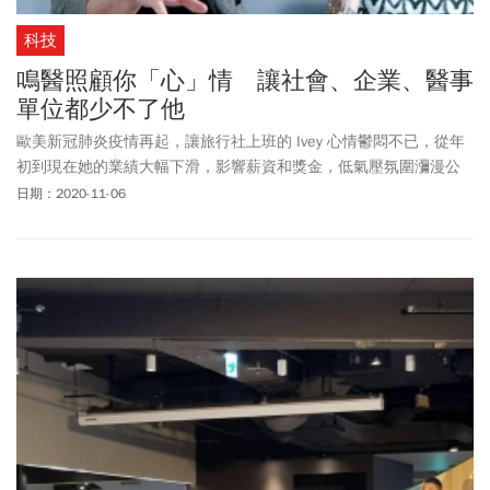
科技
鳴醫照顧你「心」情 讓社會、企業、醫事
單位都少不了他
歐美新冠肺炎疫情再起，讓旅行社上班的 Ivey 心情鬱悶不已，從年
初到現在她的業績大幅下滑，影響薪資和獎金，低氣壓氛圍瀰漫公
司，Ivey 性情轉變，常常把自己關在家裡，動不動就落淚，對於最
日期：2020-11-06
喜歡的登山健行也提不起勁。