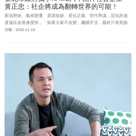
黃正忠：社企將成為翻轉世界的可能！
新冠肺炎、氣候變遷、資源短缺、居住正義、世代爭議，惡化的速
度遠比改善速度快，「如果大家不改變，繼續歹活，最終只有死路
一條！」KPMG安侯永續發展顧問股份有限公司董事總經理黃正忠一
日期：2020-11-19
開場忍不住說重話，「所以我們需要社會企業當作解方。」言談
中，流露出對於社會企業的深深期許。