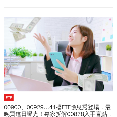
的有凱基優選高股息30(00915)與元大台灣高息低波(00713)，分別
站上23.35元與51.9元，其中00915近一年含息總報酬超過53%，最
為突出。不過投資專家盧燕俐則認為，投資高股息ETF已經成為顯
學，其中0056與00878填息紀錄佳，老牌口碑好；而去年人氣王則
是00919和00929，如果要她選，蒙塵的珍珠鐵定是00915。盧燕俐
表示，00915是去年高息ETF績效王，尤其台股正值多頭，值得繼續
存。
ETF
00900、00929...41檔ETF除息秀登場，最
晚買進日曝光！專家拆解00878入手盲點，