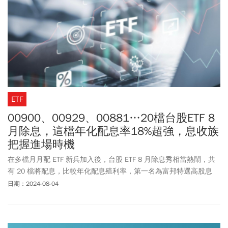
ETF
00900、00929、00881…20檔台股ETF 8
月除息，這檔年化配息率18%超強，息收族
把握進場時機
在多檔月月配 ETF 新兵加入後，台股 ETF 8 月除息秀相當熱鬧，共
有 20 檔將配息，比較年化配息殖利率，第一名為富邦特選高股息
30(00900-TW)，高達 18% 驚豔全市場；進一步觀察這 20 檔台股
日期：2024-08-04
ETF 今年以來績效，半年配的國泰台灣 5G+(00881-TW) 以 38% 漲幅
居冠，讓 26 萬受益人相當開心。