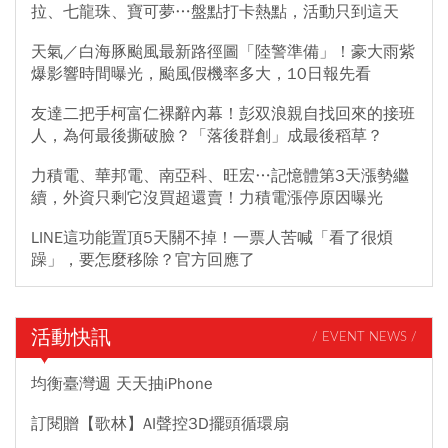
拉、七龍珠、寶可夢…盤點打卡熱點，活動只到這天
天氣／白海豚颱風最新路徑圖「陸警準備」！豪大雨紫
爆影響時間曝光，颱風假機率多大，10日報先看
友達二把手柯富仁裸辭內幕！彭双浪親自找回來的接班
人，為何最後撕破臉？「落後群創」成最後稻草？
力積電、華邦電、南亞科、旺宏…記憶體第3天漲勢繼
續，外資只剩它沒買超還賣！力積電漲停原因曝光
LINE這功能置頂5天關不掉！一票人苦喊「看了很煩
躁」，要怎麼移除？官方回應了
活動快訊
/ EVENT NEWS /
均衡臺灣週 天天抽iPhone
訂閱贈【歌林】AI聲控3D擺頭循環扇