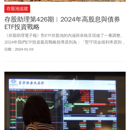
存股池追蹤
存股助理第426期︱2024年高股息與債券
ETF投資戰略
《存股助理電子報》對ETF存股池的內涵與表格呈現做了一番調整。
2024年我們ETF投資最高戰略指導原則為：「堅守現金殖利率原則，
不追高、不殺低」。期望ETF能成為我們股債投資組合中，扮演最佳
日期：2024-01-03
配角的功能。