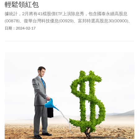
輕鬆領紅包
據統計，2月將有41檔股債ETF上演除息秀，包含國泰永續高股息
(00878)、復華台灣科技優息(00929)、富邦特選高股息30(00900)、
及元大美債20年(00679B)等高人氣ETF，預計逾300萬股民可加碼獲
日期：2024-02-17
利。