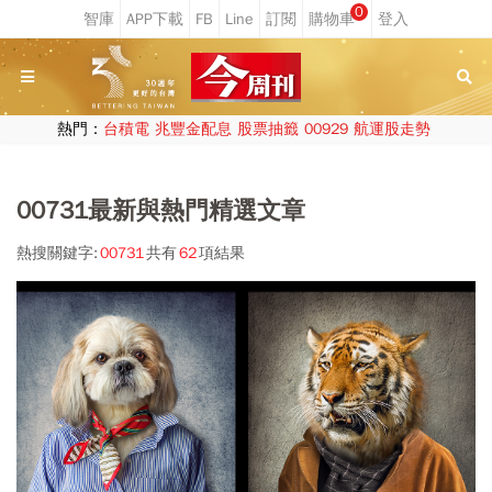
0
熱門：
台積電
兆豐金配息
股票抽籤
00929
航運股走勢
00731最新與熱門精選文章
熱搜關鍵字:
00731
共有
62
項結果