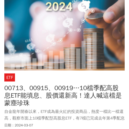
ETF
00713、00915、00919…10檔季配高股
息ETF能填息、股價還新高！達人喊這檔是
蒙塵珍珠
自金龍年開春以來，ETF成為最火紅的投資商品，熱度一檔比一檔還
高，觀察市面上10檔季配型高股息ETF，有7檔已完成去年第4季配息
的填息。其中去年4次配息都已完成填息，且同步刷新歷史新高價位
日期：2024-03-07