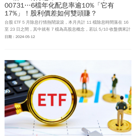
00731…6檔年化配息率逾10%「它有
17%」！股利價差如何雙頭賺？
台股 ETF 5 月除息行情熱鬧滾滾，本月共計 11 檔除息時間落在 16
至 23 日之間，其中就有 7 檔為高股息概念，若以 5/10 收盤價來計
算，復華富時高息低波 (00731-TW) 年化配息率高達 17%，讓市場相
日期：2024-05-12
當驚喜。包括復華台灣科技優息 (00929-TW)、台新永續高息中小
(00936-TW) 共計 6 檔年化配息率超過 1 成，至於定期定額人氣王國
泰永續高股息 (00878-TW) 也有近 9%。