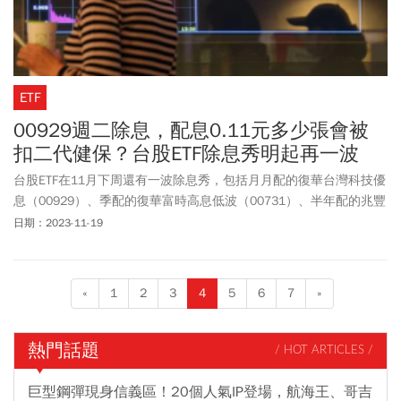
ETF
00929週二除息，配息0.11元多少張會被
扣二代健保？台股ETF除息秀明起再一波
台股ETF在11月下周還有一波除息秀，包括月月配的復華台灣科技優
息（00929）、季配的復華富時高息低波（00731）、半年配的兆豐
藍籌30（00690），都是在11月21日除息交易，各家也公布配息成
日期：2023-11-19
份，其中最受矚目的00929此次收益平準金佔逾85％，另繳交二代
健保上限是持有超過1274張。
«
1
2
3
4
5
6
7
»
熱門話題
/ HOT ARTICLES /
巨型鋼彈現身信義區！20個人氣IP登場，航海王、哥吉