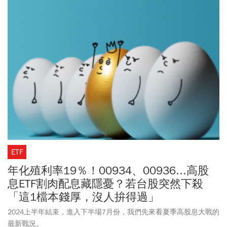
ETF
年化殖利率19％！00934、00936...高股
息ETF割肉配息藏隱憂？若台股突然下殺
「這1檔本錢厚，沒人拚得過」
2024上半年結束，進入下半場7月份，我們先來看夏季高股息大戰的
最新戰況。