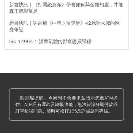
新書快訊｜《打開錢意識》學會如何與金錢相處，才能
真正體現富足
新書快訊｜謝富旭《中年財富覺醒》42歲窮大叔的翻
身筆記
ISO 14064-1 溫室氣體內部查證員課程
「防詐騙提醒」今周刊不會要求並指示您至ATM操
作。ATM只有匯款及轉帳功能，無法解除分期付款或
訂單錯誤問題。隨時可撥打165反詐騙諮詢專線。