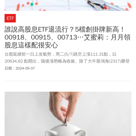
ETF
誰說高股息ETF退流行？5檔創掛牌新高！
00918、00915、00713…艾蜜莉：月月領
股息這樣配很安心
台股延續前一日上攻氣勢，周二(5/7)跳空上漲111.31點，以
20634.62 點開出，隨後漲勢略為收斂。除了大牛股鴻海(2317)榮登
最夯股外，觀察盤面另一個人氣重心，就屬高股息ETF族群了，19檔
日期：2024-05-07
就有5檔寫下掛牌以來新高價。這5檔分別是凱基優選高股息30
(00915)、復華富時高息低波 (00731)、大華優利高填息30
(00918)、元大台灣高息低波 (00713)、台新永續高息中小 (00936)，
其中又以00915單日上漲1.93%居冠，同時也是今年以來股價含息報
酬王，累計今年以來含息報酬已來到21.1%。