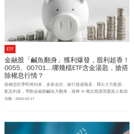
ETF
金融股「鹹魚翻身」獲利爆發，股利超香！
0055、00701...哪幾檔ETF含金湯匙，搶搭
除權息行情？
除權息旺季即將到來，多家金控、銀行接連報喜，釋出大方配股、
配息利多，帶動金融股鹹魚大翻身，接棒 AI 概念股躍居盤面人氣指
標，存股族除了追逐高殖利率金融股外，投資人亦可透過 8 檔「含
日期：2024-03-17
金湯匙」的 ETF 投資一籃子股票分散風險，掌握企業獲利成長契
機。