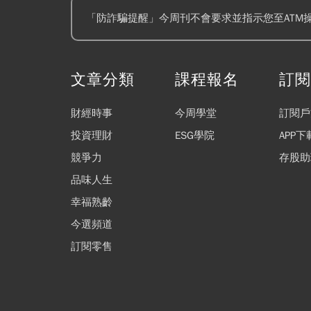
「防詐騙提醒」今周刊不會要求並指示您至ATM
文章分類
課程報名
訂
財經時事
今周學堂
訂閱戶
投資理財
ESG學院
APP下
競爭力
存股助
品味人生
幸福熟齡
今選頻道
訂閱零售