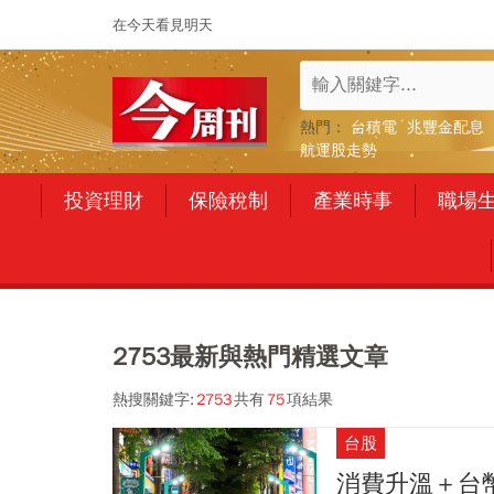
在今天看見明天
熱門：
台積電
兆豐金配息
航運股走勢
投資理財
保險稅制
產業時事
職場
2753最新與熱門精選文章
熱搜關鍵字:
2753
共有
75
項結果
台股
消費升溫＋台