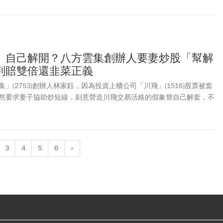
」自己解開？八方雲集創辦人要妻炒股「幫解
判賠雙倍還韭菜正義
」(2753)創辦人林家鈺，因為投資上櫃公司「川飛」(1516)股票被套
然要求妻子協助炒短線，刻意營造川飛交易活絡的假象替自己解套，不
林地方法院3/28以違反《證券交易法》判刑，林家鈺處1年10月、妻子
，均得緩刑3年，但必須支付國庫各500萬元、250萬元。
3
4
5
6
»