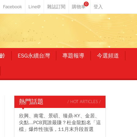
0
齡
ESG永續台灣
專題報導
今選頻道
熱門話題
/ HOT ARTICLES /
欣興、南電、景碩、臻鼎-KY、金居、
尖點...PCB買誰最賺？杜金龍點名「這
檔」爆炸性強漲，11月末升段首選