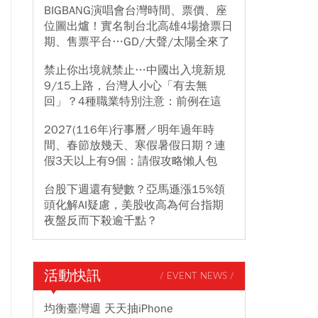
BIGBANG演唱會台灣時間、票價、座
位圖出爐！實名制台北高雄4場搶票日
期、售票平台…GD/大聲/太陽全來了
禁止你出境就禁止…中國出入境新規
9/15上路，台灣人小心「有去無
回」？4種職業特別注意：前例在這
2027(116年)行事曆／明年過年時
間、春節放幾天、寒假暑假日期？連
假3天以上有9個：請假攻略懶人包
台股下週還有變數？亞馬遜漲15%領
頭化解AI疑慮，美股收高為何台指期
夜盤反而下殺逾千點？
活動快訊
/ EVENT NEWS /
均衡臺灣週 天天抽iPhone