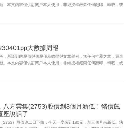
斷。本文內容僅供訂閱戶本人使用，非經授權嚴禁任何翻印、轉載，或
。
30401pp大數據周報
考，所談到的股價與個股僅為教學與文章舉例，無任何推薦之意，買進
斷。本文內容僅供訂閱戶本人使用，非經授權嚴禁任何翻印、轉載，或
。
八方雲集(2753)股價創3個月新低！豬價飆
董座說話了
（2753）股價連二日下跌，今天一度來到180元，創三個月來新低。法