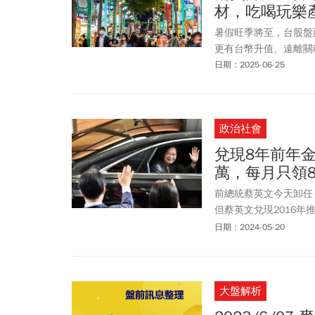
材，吃喝玩樂
暑假旺季將至，台股盤
更有台幣升值、遠離關
日期：2025-06-25
政治社會
兌現8年前年金
萬，每月只領8
前總統蔡英文今天卸任
但蔡英文兌現2016
天花板，約8.6萬元。
日期：2024-05-20
大盤解析