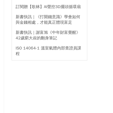
訂閱贈【歌林】AI聲控3D擺頭循環扇
新書快訊｜《打開錢意識》學會如何
與金錢相處，才能真正體現富足
新書快訊｜謝富旭《中年財富覺醒》
42歲窮大叔的翻身筆記
ISO 14064-1 溫室氣體內部查證員課
程