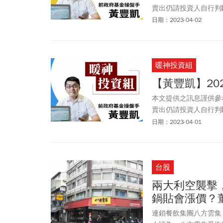
賣出仍請投資人自行判
以任何型態傳播於他人
日期：2023-04-02
暖神投資組
【黃豐凱】202
本文提供之訊息謹供參
賣出仍請投資人自行判
以任何型態傳播於他人
日期：2023-04-01
台股
兩大利空襲擊，
鍋貼會漲價？
連鎖餐飲集團八方雲集