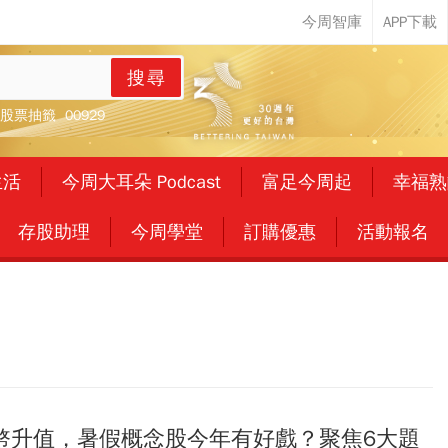
搜尋
股票抽籤
00929
生活
今周大耳朵 Podcast
富足今周起
幸福熟
存股助理
今周學堂
訂購優惠
活動報名
幣升值，暑假概念股今年有好戲？聚焦6大題