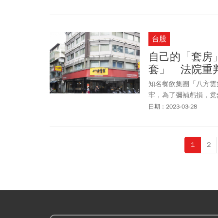
台股
自己的「套房
套」 法院重
知名餐飲集團「八方雲集
牢，為了彌補虧損，竟
法吸金逾389萬元。士
日期：2023-03-28
蘇淑幸1年8月有期徒刑
1
2