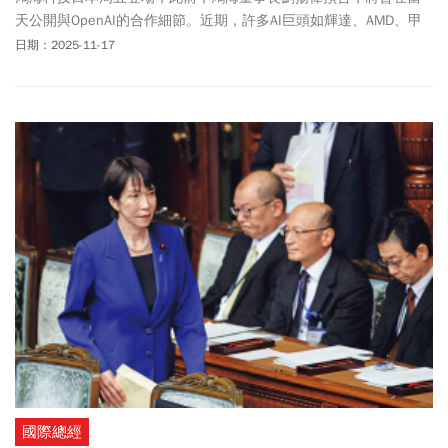
天公開與OpenAI的合作細節。近期，許多AI巨頭如輝達、AMD、甲
骨文，都紛紛以現金投資或提供股權的方式，與OpenAI換取長期合
日期：2025-11-17
作，形同「AI永動機」。台廠是否會加入此行列，頗受關注。 此
外，AI晶片大廠輝達本周公布上季財報，在Blackwell全面放量，眾
家CSP業者紛紛調高資本支出，是否代表輝達將再繳出「歷史最強財
報」，驚艷投資人？ 1、鴻海科技日揭AI藍圖，如何攜手OpenAI？
2、輝達公布最強財報，Blackwell晶片全面放量 3、我國外銷訂單拚
連9紅
國際總經