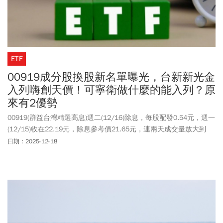
ETF
00919成分股換股新名單曝光，台新新光金
入列嗨創天價！可寧衛做什麼的能入列？原
來有2優勢
00919(群益台灣精選高息)週二(12/16)除息，每股配發0.54元，週一
(12/15)收在22.19元，除息參考價21.65元，連兩天成交量放大到
15-20萬張，存股族搶進的熱度相當高。與此同時，00919追蹤的
日期：2025-12-18
「特選台灣上市上櫃精選高息指數」也宣布成分股新增與刪除名
單，本次有8檔變動。