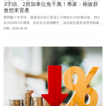
3字頭、2房加車位免千萬！專家：兩族群
會想來置產
歷經數十年等待，連接淡水和八里淡江大橋於9/16全橋合龍，預計
於2026年5月通車。近年全台房價攀升，淡水因交通及地理等因素，
成為雙北房價的凹陷區。興富發（2542）在淡海打造2千多戶大社區
日期：2025-09-30
「新海城」，第一期540戶建案於去年10月開賣，不到1年已賣了6
成。海悅專案經理李宗軒表示，淡水擁有多項利多，華麗變身。去
年吸引6937人口淨遷入，為全台第一名。淡水以親民的房價，吸引
首購族，人口已突破20萬。