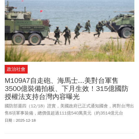
政治社會
M109A7自走砲、海馬士...美對台軍售
3500億裝備拍板、下月生效！315億國防
授權法支持台灣內容曝光
國防部週四（12/18）證實，美國政府已正式通知國會，將對台灣出
售8項軍事裝備，總價值超過111億540萬美元（約3514億元台
幣）；這次軍售涵蓋陸、海、空多項防衛裝備，像是M109A7自走
日期：2025-12-18
砲、海馬士遠程精準打擊都到手，國防部表示，若一切順利，這批
軍售最快可於1個月後正式生效，強化台灣自我防衛能力。另外，美