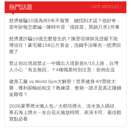
熱門話題
/ HOT ARTICLES /
慈濟被騙10億為何5年不報警、錢找到才認？他好奇：
當年財報怎麼編…陳時中背「擋疫苗」黑鍋只求1件事
慈濟遭詐騙10億怎麼發生的？陳昱瑄律師見證嚴下跪
博信任！豪宅藏158公斤黃金，洗錢手法曝光…慈濟回
應了
禁止你出境就禁止…中國出入境新規9/15上路，台灣
人小心「有去無回」？4種職業特別注意：前例在這
健身工廠 vs World Gym大解密！世界健身-KY營收大
勝，獲利卻輸給柏文？教練課、會籍…誰才是真正賺錢
金雞母？
2026夏季煙火懶人包／大稻埕煙火、淡水漁人碼頭、
東石海上煙火…全台花火施放時間、表演卡司、最佳觀
賞點必看