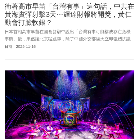
衝著高市早苗「台灣有事」這句話，中共在
黃海實彈射擊3天…輝達財報將開獎，黃仁
勳會打臉軟銀？
日本首相高市早苗在國會答辯中說出「台灣有事可能構成存亡危機
事態」後，果然讓北京猛跳腳，除了中國外交部隔天立即強烈抗議
外，中國駐大阪總領事薛劍竟發文「要斬首高市」，中國14日還發
日期：2025-11-16
布要公民暫勿前往日本；北京15日更加碼宣布，17至19日將在黃海
實彈射擊，對日強烈示警。