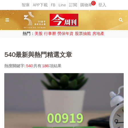
0
熱門：
美股
行事曆
勞保年資
股票抽籤
房地產
540最新與熱門精選文章
熱搜關鍵字:
540
共有
186
項結果