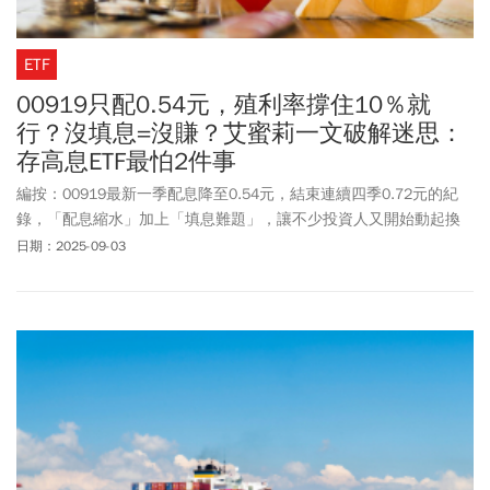
ETF
00919只配0.54元，殖利率撐住10％就
行？沒填息=沒賺？艾蜜莉一文破解迷思：
存高息ETF最怕2件事
編按：00919最新一季配息降至0.54元，結束連續四季0.72元的紀
錄，「配息縮水」加上「填息難題」，讓不少投資人又開始動起換
股念頭。然而，00919目前殖利率仍有10%左右，填不填息真有這麼
日期：2025-09-03
重要嗎？