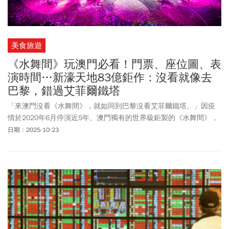
美食旅遊
《水舞間》玩澳門必看！門票、座位圖、表
演時間…新濠天地83億鉅作：沒看就像去
巴黎，錯過艾菲爾鐵塔
「來澳門沒看《水舞間》，就如同到巴黎沒看艾菲爾鐵塔。」因疫
情於2020年6月停演近5年、澳門獨有的世界級鉅製的《水舞間》，
於2025年5月9日重新回歸，至今仍然是全球最盛大、最壯觀的水上
日期：2025-10-23
表演。可樂旅遊個人旅遊協理廖姵澄說明，《水舞間》回歸後，來
澳門的旅客立刻翻倍成長，「不少觀光客是為了看《水舞間》而來
澳門。」新版《水舞間》保留原本的精華，升級劇情、燈光音效，
用更新的科技帶來更震撼的視聽體驗。《今周刊》整理演出時間、
票價資訊、必看亮點。