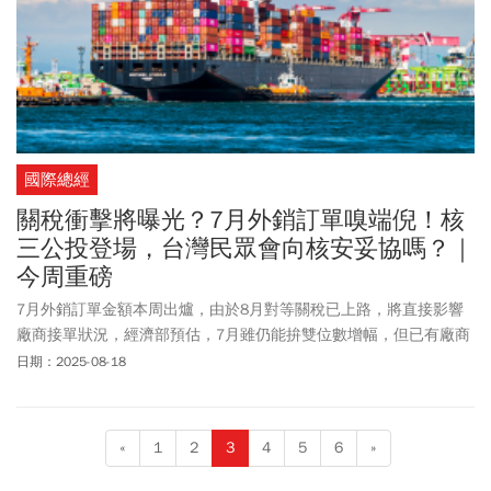
國際總經
關稅衝擊將曝光？7月外銷訂單嗅端倪！核
三公投登場，台灣民眾會向核安妥協嗎？｜
今周重磅
7月外銷訂單金額本周出爐，由於8月對等關稅已上路，將直接影響
廠商接單狀況，經濟部預估，7月雖仍能拚雙位數增幅，但已有廠商
反映，提前拉貨效應明顯趨緩，對等關稅衝擊正慢慢浮現。此外，
日期：2025-08-18
核三重啟公投周六登場，已服役滿40年核三廠，民眾是否會同意重
啟，將成為未來台灣能源政策的轉捩點。１、對等關稅衝擊將曝
光！7月外銷訂單增幅恐收斂２、重啟核三公投本周登場，非核家園
«
1
2
3
4
5
6
»
添變數？３、232條款有變數？川普預告：半導體稅率2周出爐，稅
率恐達300%？