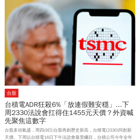
勢態度、釋出願意與中國達成協議的訊號，讓美股期貨指數周一
(10/13)已上漲，意味著美股走勢可望回穩。川普在自家社群平台
Truth Social平台發文表示，「不用擔心中國，一切都會好起來的，
備受尊敬的習近平主席只是心情不好，他不想要中國陷入經濟衰
退，我也不想。美國想要幫助中國，而不是傷害它。」
台股
台積電ADR狂殺6%「放連假難安穩」...下
周2330法說會扛得住1455元天價？外資喊
先聚焦這數字
台股多頭氣盛，周四(9日)台股再創歷史新高，台積電(2330)同創新
天價。下周以台積電16日下午法說會最受矚目，台積公司今年全年