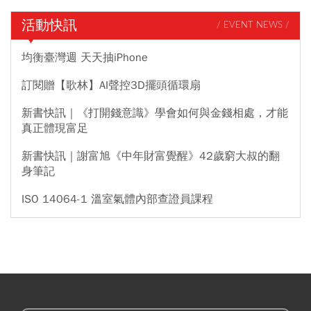
活動快訊
/ EVENT NEWS /
均衡臺灣週 天天抽iPhone
訂閱贈【歌林】AI聲控3D擺頭循環扇
新書快訊｜《打開錢意識》學會如何與金錢相處，才能
真正體現富足
新書快訊｜謝富旭《中年財富覺醒》42歲窮大叔的翻
身筆記
ISO 14064-1 溫室氣體內部查證員課程