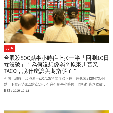
台股
台股殺800點半小時往上拉一半「回測10日
線沒破」！為何沒想像弱？原來川普又
TACO，說什麼讓美期指漲了？
今周刊編按：台股周一(10/13)開盤直線下殺，最低來到26470.44
點、下跌超過831點或3%，不過不到半小時候，跌幅即迅速收斂，
剩跌一半400多點，指數回測10日線不破，顯見下檔支撐仍強。而台
日期：2025-10-13
積電(2330)則是最低來到1390元，大跌50元或3.4%，隨後也緩步向
上拉一半、來到1410元。台股跌勢相對沒市場預期劇烈，主要是美
國總統川普又再度TACO(Trump Always Chickens Out)，一改上周強