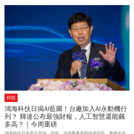
國聯邦參議院以77票對20票的壓倒性多數，正式通過「2026財政年
度國防授權法案」（NDAA），送交白宮待川普簽署。此次國防授權
法案的國防預算總額超過9000億美元（約新台幣28.3兆元），其中
包含提供10億美元(315億元）支持「台灣安全合作倡議」，台美建
立無人系統聯合計畫，助台抗中侵擾，進一步強化美台合作。國防
授權法案設立針對中國投資的新監管機制，涉及敏感技術的美國企
業與個人，都須向財政部申報；法案也納入「生物安全法案」，禁
止部分中國生技公司取得聯邦資金。
科技
鴻海科技日揭AI藍圖！台廠加入AI永動機行
列？ 輝達公布最強財報，人工智慧還能飆
多高？｜今周重磅
鴻海科技日本周五登場，此前，鴻海董事長劉揚偉預告，將會在當