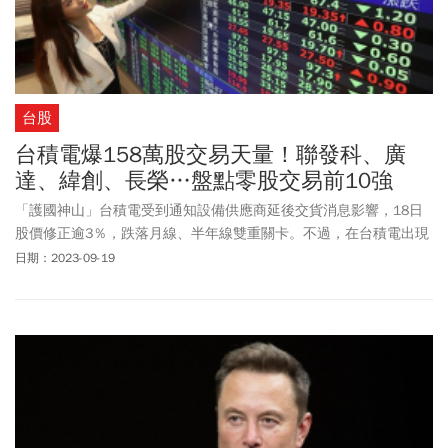
台股
台積電爆158萬股交易天量！聯發科、廣
達、緯創、長榮…盤點零股交易前10強
「護國神山」台積電受到通知設備供應商延後交貨消息影響，18日
股價修正逾3％，跌落月線、半年線雙重關卡。不過，在台積電出現
急跌走勢之下，再度觸動小資族「危機入市、低檔布局」操作心
日期：2023-09-19
態，單日零股交易爆出逾158萬股大量，創近兩個月以來新高。