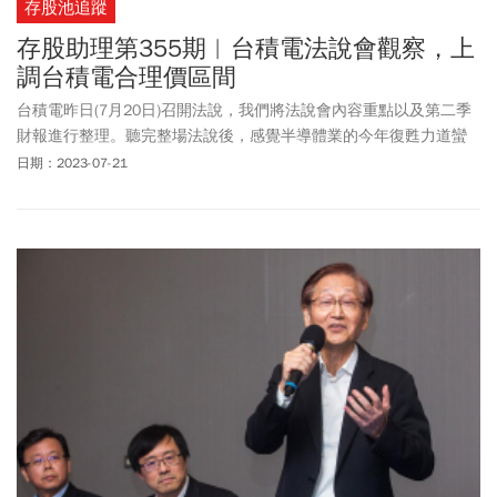
存股池追蹤
存股助理第355期︱台積電法說會觀察，上
調台積電合理價區間
台積電昨日(7月20日)召開法說，我們將法說會內容重點以及第二季
財報進行整理。聽完整場法說後，感覺半導體業的今年復甦力道蠻
弱的，但長期性成長動能增強令人期待。
日期：2023-07-21