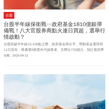
台股
台股半年線保衛戰…政府基金1810億銀彈
備戰！八大官股券商點火連日買超，選舉行
情啟動？
台股跌破半年線16,436點之際，政府基金再出手。勞動基金運用局
11日宣布，將遴選6家委外代操業者、共釋出720億元，預計第四季
可完成遴選，伺機入市，加上退撫基金共有1,090億元尚未撥款，合
日期：2023-09-12
計政府基金手中握有1,810億元，將成為護盤及布局明年總統大選行
情的子彈。