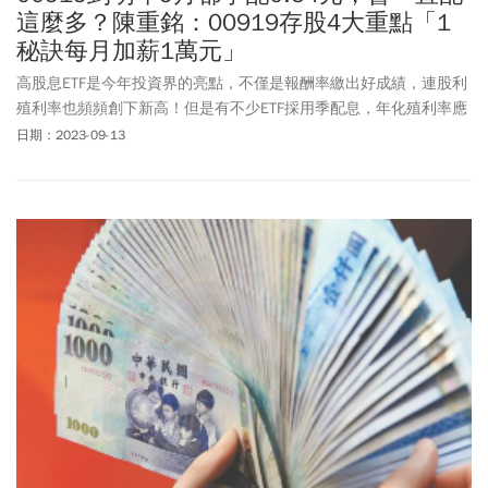
這麼多？陳重銘：00919存股4大重點「1
秘訣每月加薪1萬元」
高股息ETF是今年投資界的亮點，不僅是報酬率繳出好成績，連股利
殖利率也頻頻創下新高！但是有不少ETF採用季配息，年化殖利率應
該要怎樣計算呢？先拿0056做一個例子，過去是年配息所以很好計
日期：2023-09-13
算，今年下半年改成了季配息，7/3公告配息1元，以當時收盤價
33.24元計算，單季殖利率約為1/33.24=3％。