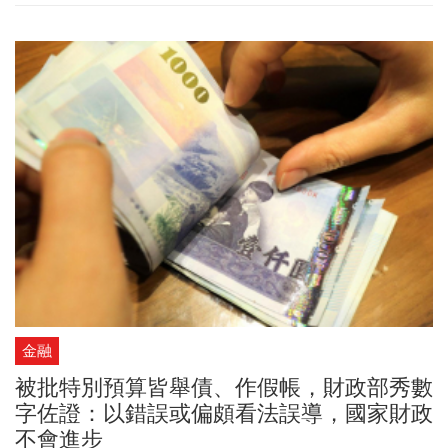
甚至揚言罷工。不過，雙方最新達成協議並簽下堪稱｢史詩級勞動合
約」，全職司機的年薪與福利高達約17萬美元（約540萬台幣）、全
職員工時薪可達到25.75美元（約新台幣820元），但這項合約引發
研發工程師的不滿，因為貨運司機們竟然賺得比他們還多。
金融
被批特別預算皆舉債、作假帳，財政部秀數
字佐證：以錯誤或偏頗看法誤導，國家財政
不會進步