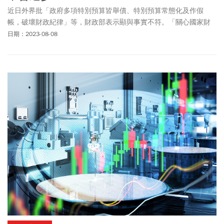
近日外界批「政府多項特別預算皆舉債、特別預算常態化及作假
帳，破壞財政紀律」等，財政部表示顯與事實不符。「關心國家財
政是好事，但基於事實就事論事，才是理性良好的討論方向」，針
日期：2023-08-08
對錯誤評論，財政部特別製作字卡、提出數據來澄清。