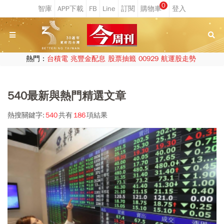
0
熱門：
台積電
兆豐金配息
股票抽籤
00929
航運股走勢
540最新與熱門精選文章
熱搜關鍵字:
540
共有
186
項結果