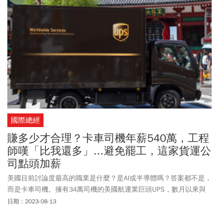
國際總經
賺多少才合理？卡車司機年薪540萬，工程
師嘆「比我還多」...避免罷工，這家貨運公
司點頭加薪
美國目前討論度最高的職業是什麼？是AI或半導體嗎？答案都不是，
而是卡車司機。擁有34萬司機的美國航運業巨頭UPS，數月以來與
國際卡車司機工會(IBT)進行談判，工會希望改善員工間差別待遇及
日期：2023-08-13
改善駕駛員安全，也希望調漲薪資，雙方一直未能達成共識，工會