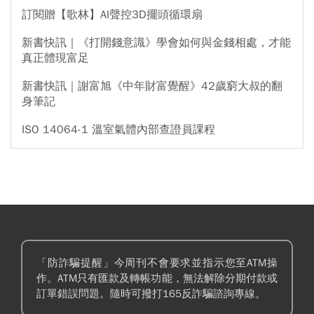
訂閱贈【歌林】AI聲控3D擺頭循環扇
新書快訊｜《打開錢意識》學會如何與金錢相處，才能
真正體現富足
新書快訊｜謝富旭《中年財富覺醒》42歲窮大叔的翻
身筆記
ISO 14064-1 溫室氣體內部查證員課程
「防詐騙提醒」今周刊不會要求並指示您至ATM操
作。ATM只有匯款及轉帳功能，無法解除分期付款或
訂單錯誤問題。隨時可撥打165反詐騙諮詢專線。