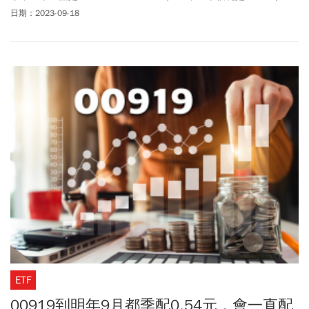
Global Select（那斯達克主板），每股掛牌價格51美元，IPO總股數
日期：2023-09-18
95,500,000股，總籌資金額 4,870,500,000美元，當日上漲25%，最
高價達到67美元，創下170倍的本益比。
ETF
00919到明年9月都季配0.54元，會一直配