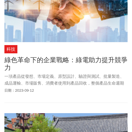
科技
綠色革命下的企業戰略：綠電助力提升競爭
力
一項產品從發想、市場定義、原型設計、驗證與測試、批量製造、
成品運輸、市場販售、消費者使用到產品回收，整個產品生命週期
都有碳足跡可循，各產業想要做到減碳，除了綠電，還能從多方面
日期：2023-09-12
著手。面臨脫碳挑戰，企業初期投入的轉型成本與治理變革也許會
經歷短暫的陣痛期，但透過整體碳足跡的檢視與導入減碳的機制，
企業獲得的不只是整體製造的革新，更加穩固企業競爭力，從而擴
大營運版圖，對企業而言，反而是美事一樁。但減碳伴隨的體質健
檢，能使企業危機轉變成競爭力，提升整體產業價值。