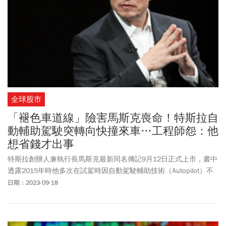
全球股市
「褪色車道線」險害馬斯克喪命！特斯拉自
動輔助駕駛突轉向快撞來車…工程師怨：他
想省錢才出事
特斯拉創辦人兼執行長馬斯克最新同名傳記9月12日正式上市，書中
透露2015年時他多次在試駕時因自動駕駛輔助技術（Autopilot）不
夠成熟差點送命，導致他對工程師大發雷霆。
日期：2023-09-18