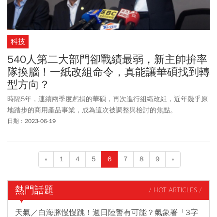
科技
540人第二大部門卻戰績最弱，新主帥拚率
隊換腦！一紙改組命令，真能讓華碩找到轉
型方向？
時隔5年，連續兩季度虧損的華碩，再次進行組織改組，近年幾乎原
地踏步的商用產品事業，成為這次被調整與檢討的焦點。
日期：2023-06-19
«
1
4
5
6
7
8
9
»
熱門話題
/ HOT ARTICLES /
天氣／白海豚慢慢跳！週日陸警有可能？氣象署「3字