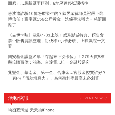
回應」...最新風雨預測，8地區達停班課標準
慈濟遭詐騙10億怎麼發生的？陳昱瑄律師見證嚴下跪
博信任！豪宅藏158公斤黃金，洗錢手法曝光…慈濟回
應了
《吉伊卡哇》電影7/31上映！威秀影城特典、預售套
票…販售資訊整理，討伐棒+小卡必收、上映戲院一文
看
國安基金護盤名單「存起來下次卡位」！279天買8檔
翻倍賺百億：鴻海、台達電...唯一金融股是它
兆豐金、華南金、第一金、合庫金...官股金控買誰好？
一表PK「價差填息力」，為何殖利率最高未必划算
活動快訊
/ EVENT NEWS /
均衡臺灣週 天天抽iPhone