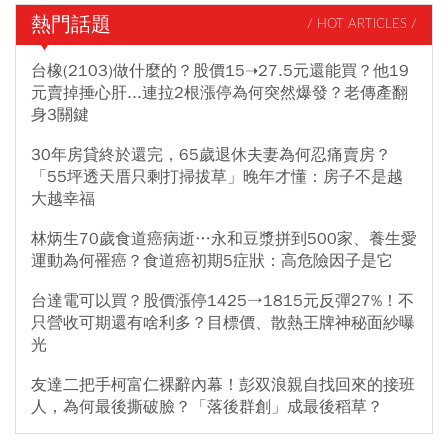
頭獎得主用「5600元全餐」包牌買法，順利抱走15.89億元獎金；知
熱門話題
/ HOT ARTICLES /
名數學老師李祥曾試算，5600元包牌法中獎率高達約0.000003，相
較單注下注中獎機率還增加約60倍，認證確實更有機會中獎。
台橡(2103)做什麼的？股價15➝27.5元還能買？他19
元賣掉捶心肝...連拉2根漲停為何突然爆發？老傳產翻
身3關鍵
30年房貸終於還完，65歲退休夫妻為何忍痛賣房？
「55坪透天厝只剩打掃拔草」晚年才懂：房子不是越
大越幸福
林炳生70歲食道癌病逝…永和豆漿拼到500家、養生愛
運動為何罹癌？食道癌初期5症狀：高危險因子是它
台達電可以買？股價漲停1425→1815元反彈27%！不
只營收可期還有啥利多？目標價、散熱王牌神秘面紗曝
光
友達二把手柯富仁裸辭內幕！彭双浪親自找回來的接班
人，為何最後撕破臉？「落後群創」成最後稻草？