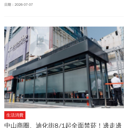
合《侏羅紀世界》、《回到未來》、《大白鯊》、《E.T.》、《史瑞
日期：2026-07-07
克》、《功夫熊貓》、《馬達加斯加》、《馴龍高手》、《寶貝老
闆》與《壞蛋聯盟》等人氣國際IP，打造橫跨世代的沉浸式沙雕展
覽。本文一次整理2026福隆沙雕季時間、地點、票價、免費入場方
式、套票、交通方式、周邊景點，讓你一文掌握2026福隆沙雕季重
點資訊。
生活消費
中山商圈、迪化街8/1起全面禁菸！邊走邊