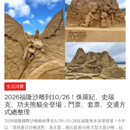
以29.71元開出，盤中最高觸及29.74元、最低來到29.05元，現在可
以買嗎？
生活消費
2026福隆沙雕到10/26！侏羅紀、史瑞
克、功夫熊貓全登場，門票、套票、交通方
式總整理
2026福隆國際沙雕藝術季在5/29~10/26在福隆海水浴場登場！今年
以「環球夏日沙雕派對」為主題，展出超過40座大型主題沙雕，結