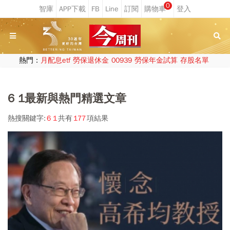
0
熱門：
月配息etf
勞保退休金
00939
勞保年金試算
存股名單
6 1最新與熱門精選文章
熱搜關鍵字:
6 1
共有
177
項結果