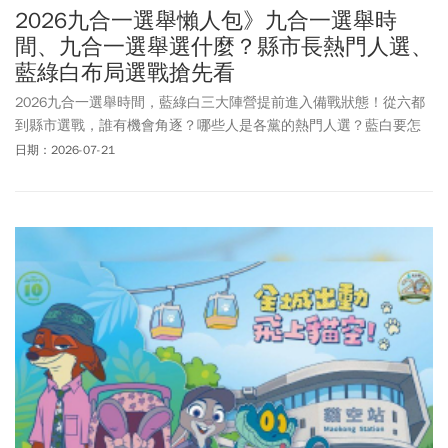
2026九合一選舉懶人包》九合一選舉時
間、九合一選舉選什麼？縣市長熱門人選、
藍綠白布局選戰搶先看
2026九合一選舉時間，藍綠白三大陣營提前進入備戰狀態！從六都
到縣市選戰，誰有機會角逐？哪些人是各黨的熱門人選？藍白要怎
麼合作？今周刊帶您一次掌握2026九合一選舉時程、各黨布局、六
日期：2026-07-21
都與各縣市熱門人選、上一屆選舉戰果，快速了解年底最受矚目的
政治大戰。