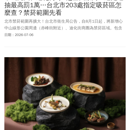
抽最高罰1萬…台北市203處指定吸菸區怎
麼查？禁菸範圍先看
北市禁菸範圍再擴大！台北市衛生局公告，自8月1日起，將新增心
中山線形公園周邊（赤峰街附近）、迪化街商圈為禁菸區域。包含
西門町商圈在內，北市已有三處實施吸菸區外禁止吸菸，違者將依
日期：2026-07-06
《菸害防制法》處以新台幣2,000元以上、1萬元以下罰鍰。台北市
指定吸菸區怎麼找？禁菸範圍實施區域一次看！