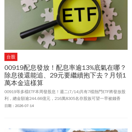
台股
00919配息發放！配息率逾13%底氣在哪？
除息後還能追、29元要繼續抱下去？月領1
萬本金這樣算
00919等多檔ETF本周發股息！週二(7/14)共有7檔熱門ETF將發放股
利，總金額逾244.66億元，216萬8305名存股族可望一早被錢香
醒；其中00919配發179.91億金額最多，133.6萬位受益人平均每人
日期：2026-07-14
可領1萬3460元。00919本次配息，每股配發金額達1元現金股利，
是連續第2季寫下新高，若以公告日收盤價換算，預估年化配息率達
13.33%，已連續13個季度維持在10%以上的水準。00919股價周二