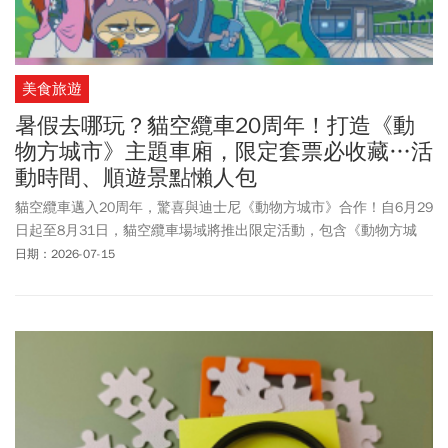
美食旅遊
暑假去哪玩？貓空纜車20周年！打造《動
物方城市》主題車廂，限定套票必收藏…活
動時間、順遊景點懶人包
貓空纜車邁入20周年，驚喜與迪士尼《動物方城市》合作！自6月29
日起至8月31日，貓空纜車場域將推出限定活動，包含《動物方城
市》主題彩繪車廂、期間限定主題套票等，邀請旅客趁著暑假期
日期：2026-07-15
間，前往貓空山城拍照打卡，感受木柵的山林景觀與茶鄉文化！