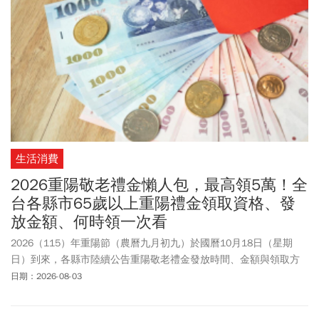
生活消費
2026重陽敬老禮金懶人包，最高領5萬！全
台各縣市65歲以上重陽禮金領取資格、發
放金額、何時領一次看
2026（115）年重陽節（農曆九月初九）於國曆10月18日（星期
日）到來，各縣市陸續公告重陽敬老禮金發放時間、金額與領取方
式。全台各縣市包含台北市、新北市、桃園市、台中市、台南市、
日期：2026-08-03
高雄市等縣市地方政府，針對65歲(原住民55歲)以上長者發放敬老禮
金。各縣市敬老禮金金額從500元起跳，最高可達2萬元左右。部分