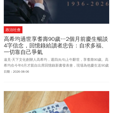
政治社會
高希均過世享耆壽90歲…2個月前慶生暢談
4字信念，回憶錄給讀者忠告：自求多福、
一切靠自己爭氣
遠見‧天下文化創辦人高希均，週四(8/6)上午辭世，享耆壽90歲。高
希均在今年6月才親自出席回憶錄新書發表會，現場為他慶生送90歲
生日蛋糕，更寫著核心信念「和平幸福」4個字。當天高希均回顧一
日期：2026-08-06
生分享，自己從童年經歷戰亂流離、到台灣及美國創業及讀書，成
就學術與出版事業，靠的就是核心信念「和平幸福」。遠見向北榮
總院長陳威明率領的醫療團隊表達謝意，關於治喪事宜，遠見天下
文化指出，遵照高教授遺願一切從簡，不設靈堂、不辦公祭，懇辭
花籃輓聯，遠見・天下文化事業群將另行舉辦追思會，緬懷其一生
貢獻與風範。