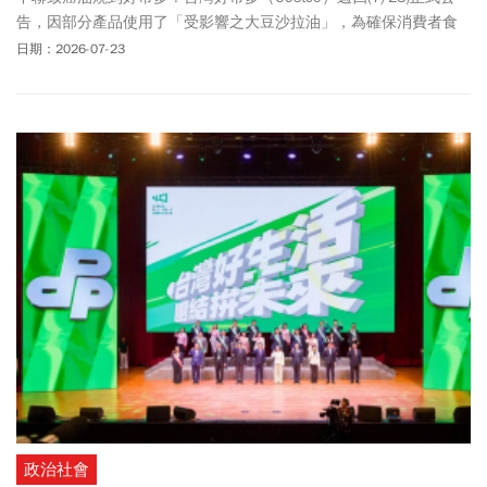
告，因部分產品使用了「受影響之大豆沙拉油」，為確保消費者食
用安全與權益，即日起針對12款受影響批號之產品啟動退貨機制。
日期：2026-07-23
好市多本次受影響的產品涵蓋多個知名品牌與品項，包含泰山、曾
拌麵、卜蜂、鼎泰豐、大田海洋及金博家等相關產品，已明確列出
受影響產品的貨號、品名、受影響批號或有效期限，以及收貨與上
架起始日，以利會員進行核對。是否需要帶影響商品到好市多？本
次退貨機制憑會員卡或商品，購買憑證都可，沒貨也可以。
政治社會