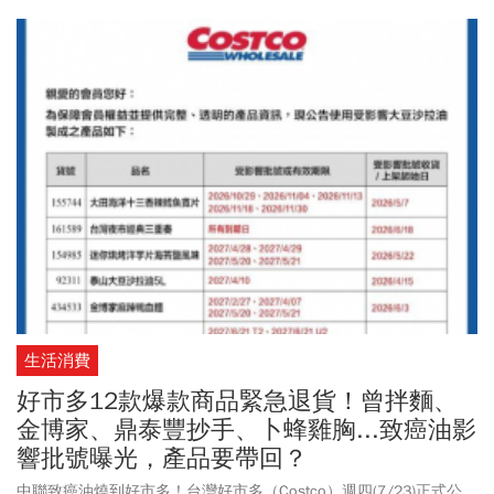
鄉鎮另加發在地敬老津貼加碼，最高發放金額總額可達5萬元。2026
年重陽敬老禮金陸續開放申請領取，《今周刊》一併整理各縣市重
陽敬老金資訊，將不斷更新最新訊息，完整懶人包一次看。
生活消費
好市多12款爆款商品緊急退貨！曾拌麵、
金博家、鼎泰豐抄手、卜蜂雞胸...致癌油影
響批號曝光，產品要帶回？
中聯致癌油燒到好市多！台灣好市多（Costco）週四(7/23)正式公