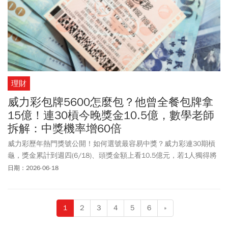
理財
威力彩包牌5600怎麼包？他曾全餐包牌拿
15億！連30槓今晚獎金10.5億，數學老師
拆解：中獎機率增60倍
威力彩歷年熱門獎號公開！如何選號最容易中獎？威力彩連30期槓
龜，獎金累計到週四(6/18)、頭獎金額上看10.5億元，若1人獨得將
成為今年最高頭獎得主！至於大樂透頭獎也11連摃、獎金上看3.2億
日期：2026-06-18
元；另大樂透端午加碼100組100萬元，尚有40組100萬元待送出。
根據台彩統計歷年來「冷熱門球號」，第一區以「24號球」開出次
數最多，高達337次；第二區則為「02號球」，至今已開出271次。
1
2
3
4
5
6
»
而24號球也是2025年2月24日威力彩20億頭獎號碼之一，當晚幸運
兒選中它獨中獎金，被認證是威力彩中獎神號。至於過去有威力彩