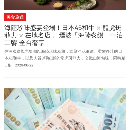
美食旅遊
海陸珍味盛宴登場！日本A5和牛 × 龍虎斑
菲力 × 在地名店， 煙波「海陸炙饌」一泊
二饗 全台奢享
煙波國際觀光集團以海陸珍味為題，匯聚油花細緻、柔嫩多汁的日
本A5和牛，以及肉質Q彈細膩的龍虎斑菲力，交織山海旬味，同時精
選新竹、台南、宜蘭、花蓮人氣在地名店風味入饌，打造即日起至
日期：2026-06-22
2026年11月限定的「海陸炙饌」一泊二饗。