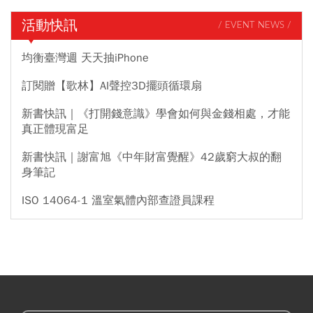
活動快訊
/ EVENT NEWS /
均衡臺灣週 天天抽iPhone
訂閱贈【歌林】AI聲控3D擺頭循環扇
新書快訊｜《打開錢意識》學會如何與金錢相處，才能
真正體現富足
新書快訊｜謝富旭《中年財富覺醒》42歲窮大叔的翻
身筆記
ISO 14064-1 溫室氣體內部查證員課程