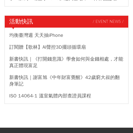
活動快訊
/ EVENT NEWS /
均衡臺灣週 天天抽iPhone
訂閱贈【歌林】AI聲控3D擺頭循環扇
新書快訊｜《打開錢意識》學會如何與金錢相處，才能
真正體現富足
新書快訊｜謝富旭《中年財富覺醒》42歲窮大叔的翻
身筆記
ISO 14064-1 溫室氣體內部查證員課程