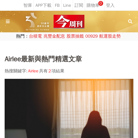
0
熱門：
台積電
兆豐金配息
股票抽籤
00929
航運股走勢
Airlee最新與熱門精選文章
熱搜關鍵字:
Airlee
共有
2
項結果