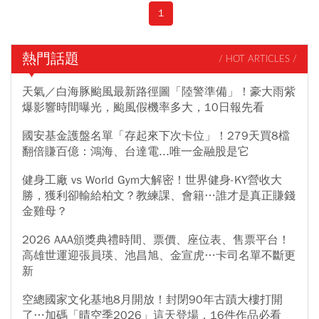
大安店、愛爾麗南京店，嚴重侵害病人隱私，處2診所停業6個月及
1
罰鍰。對此，愛爾麗集團5/15發出三大聲明、6項具體作為，致歉消
費者，強調絕不迴避責任。在停業期間，也會積極處理退費事宜。
會委任第三方進行設備清查，不滅證將保全資料，對於退費，將信
熱門話題
/ HOT ARTICLES /
託一億元公開透明運作，成立單一窗口處理會員退費事宜。衛福部
長石崇良5/8晚間針對案件重批：「明知故犯不可原諒，應依法給予
天氣／白海豚颱風最新路徑圖「陸警準備」！豪大雨紫
停業處分。」然而，醫美診所疑涉及偷拍事件風暴不斷擴大，包含
爆影響時間曝光，颱風假機率多大，10日報先看
光澤、聖宜、研醫明診所等，陸續被發現違規裝設監視器。新北檢
國安基金護盤名單「存起來下次卡位」！279天買8檔
警5/7依「無故攝錄性影像」等罪，聲押禁見常如山、張姓特助及謝
翻倍賺百億：鴻海、台達電...唯一金融股是它
姓廠商3人獲准；劉姓總經理則以500萬元交保，並限制出境、出
海。同一時間，愛爾麗集團也向大眾表達最深歉意，提出【退費相
健身工廠 vs World Gym大解密！世界健身-KY營收大
關說明】。然而，相關自救會社群目前已突破2000人。消基會也同
勝，獲利卻輸給柏文？教練課、會籍…誰才是真正賺錢
步提醒消費者5大重點、呼籲政府啟動5項改革。全案朝《刑法》妨
金雞母？
害性隱私等罪偵辦。此案件引發社會大眾，對於隱私防線崩潰的集
體焦慮。如何在生活中快速判斷、並遠離針孔威脅。請看《今周
2026 AAA頒獎典禮時間、票價、座位表、售票平台！
刊》一文整理。
高雄世運迎張員瑛、池昌旭、金宣虎…卡司名單不斷更
新
空總國家文化基地8月開放！封閉90年古蹟大樓打開
了…加碼「晴空季2026」這天登場，16件作品必看