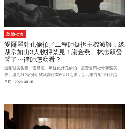
政治社會
愛爾麗針孔偷拍／工程師疑拆主機滅證，總
裁常如山3人收押禁見！謝金燕、林志穎發
聲了…律師怎麼看？
連鎖醫美集團「愛爾麗」爆疑似針孔偷拍，震驚台灣社會和醫美
界。繼高雄2家分店被裁罰停業6個月之後，新北市府5/15針對新
莊、永和及林口等3家診所，依「醫療法」108條從重裁處，各處50
日期：2026-05-15
萬元罰鍰、勒令停業6個月，另外，台北市政府也同步表示，愛爾麗
大安店、愛爾麗南京店，嚴重侵害病人隱私，處2診所停業6個月及
罰鍰。對此，愛爾麗15日也發出聲明稿、6項具體作為向消費者致
歉。衛福部長石崇良5/8晚間針對案件重批：「明知故犯不可原諒，
應依法給予停業處分。」然而，醫美診所疑涉及偷拍事件風暴不斷
擴大，包含光澤、聖宜、研醫明診所等，陸續被發現違規裝設監視
器。石崇良11日進一步說，針對部分醫美診所不當裝設監視器案