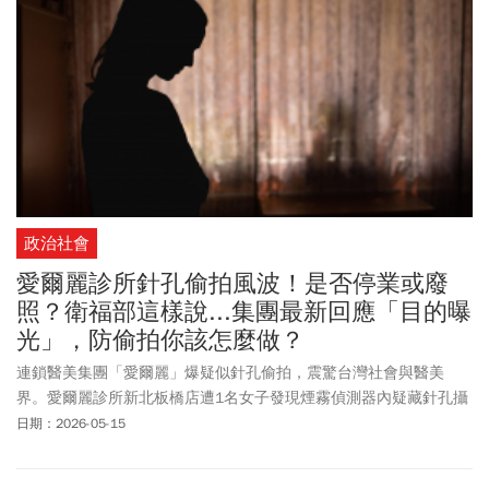
件，已清查大約有4家醫美集團，分布於全國7至8個縣市，會採取最
嚴厲處分，依法該停業就停業！新北檢警5/7依「無故攝錄性影像」
等罪，聲押禁見常如山、張姓特助及謝姓廠商3人獲准；劉姓總經理
則以500萬元交保，並限制出境、出海。同一時間，愛爾麗集團也向
大眾表達最深歉意，提出【退費相關說明】。然而，相關自救會社
群目前已突破2000人。消基會也同步提醒消費者5大重點、呼籲政府
啟動5項改革。這起事件源自於一名女網友在愛爾麗醫美診所板橋店
診療間換衣服，下意識抬頭檢查周遭環境，意外發現天花板角落裝
設「煙霧偵測器」，感到十分可疑而報警。後續Threads社群上發
政治社會
酵。《今周刊》整理事件始末、法律進度、藝人、律師的專業看
法、受害者該如何維護自身權益？請看一文整理。
愛爾麗診所針孔偷拍風波！是否停業或廢
照？衛福部這樣說...集團最新回應「目的曝
光」，防偷拍你該怎麼做？
連鎖醫美集團「愛爾麗」爆疑似針孔偷拍，震驚台灣社會與醫美
界。愛爾麗診所新北板橋店遭1名女子發現煙霧偵測器內疑藏針孔攝
影機，繼高雄2家分店被裁罰停業6個月之後，新北市府5/15針對新
日期：2026-05-15
莊、永和及林口等3家診所，依「醫療法」108條從重裁處，各處50
萬元罰鍰併勒令停業6個月。另外，台北市政府也同步表示，愛爾麗