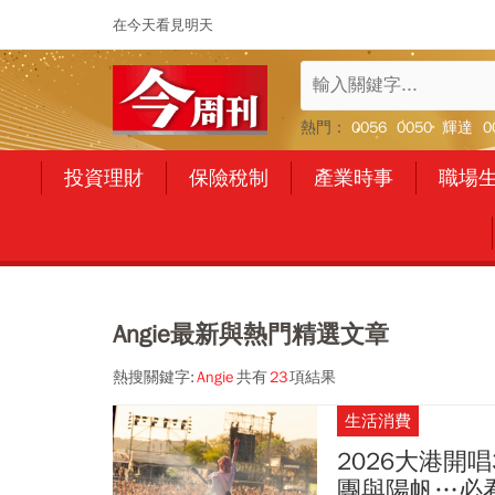
在今天看見明天
熱門：
0056
0050
輝達
0
投資理財
保險稅制
產業時事
職場
Angie最新與熱門精選文章
熱搜關鍵字:
Angie
共有
23
項結果
生活消費
2026大港開唱
團與陽帆…必