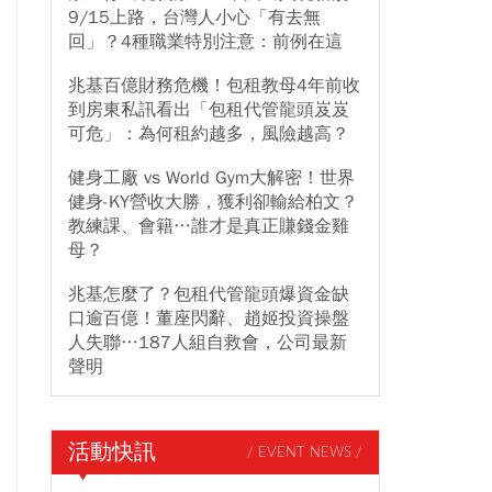
9/15上路，台灣人小心「有去無
回」？4種職業特別注意：前例在這
兆基百億財務危機！包租教母4年前收
到房東私訊看出「包租代管龍頭岌岌
可危」：為何租約越多，風險越高？
健身工廠 vs World Gym大解密！世界
健身-KY營收大勝，獲利卻輸給柏文？
教練課、會籍…誰才是真正賺錢金雞
母？
兆基怎麼了？包租代管龍頭爆資金缺
口逾百億！董座閃辭、趙姬投資操盤
人失聯…187人組自救會，公司最新
聲明
活動快訊
/ EVENT NEWS /