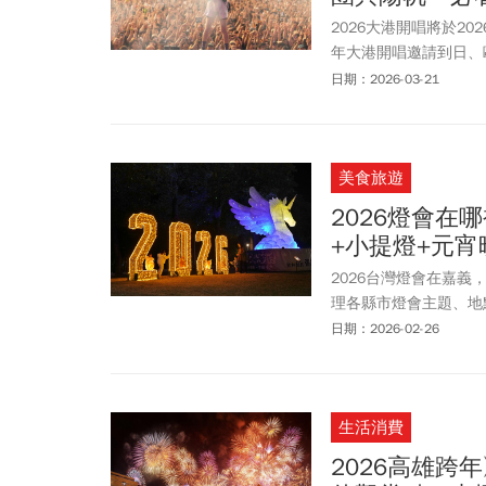
2026大港開唱將於2
年大港開唱邀請到日、
團體「團結 Band」
日期：2026-03-21
milet，台日兩大
ft.變裝皇后妮妃雅、血肉
羅百吉ft.寶貝，其
美食旅遊
司陣容、演出資訊、表
2026燈會在
+小提燈+元
2026台灣燈會在嘉
理各縣市燈會主題、地
主題百花齊放，紛紛祭
日期：2026-02-26
展區則攜手近年超夯的「
市布景與小提燈；彰化
冬日遊樂園則是與「超
生活消費
2026高雄