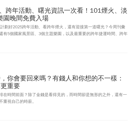
火、跨年活動、曙光資訊一次看！101煙火、淡
樂園晚間免費入場
經計劃好2025跨年活動、看跨年煙火，還有迎接第一道曙光？今周刊彙
還有5個國家風景區、3個主題樂園，以及最重要的跨年捷運時間、跨年
次看！
時，你會要回來嗎？有錢人和你想的不一樣：
間更重要
排在時間前面？除了金錢是看得見的，而時間卻是無形的之外，還有一
不重視自己的時薪。