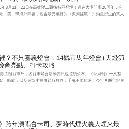
026年3月21、22日在高雄駁二藝術特區登場！適逢大港開唱20周年，今
歐、美、韓海外陣容，包含最受矚目的《孤獨搖滾！》動畫衍生的真人
、芬蘭電音奇才Käärijä，以及台灣電音天后謝金燕、日本實力派創作歌手
女神合體降臨港邊；大港經典「跨界亂入」驚喜組合包含金曲獎三冠王李竺芯
果汁機ft.歌仔戲天后陳亞蘭、怕胖團 PAPUN BANDft.資深藝人陽帆、
他還有落日飛車、滅火器、康士坦的變化球、椅子樂團等獨立樂團，更多卡
演時間表、直播與轉播平台、交管措施、活動Q&A一次看。
哪裡？不只嘉義燈會，14縣市馬年燈會+天燈節
宵晚會亮點、打卡攻略
義，除主辦縣市外，各縣市燈會活動資訊也陸續公布。《今周刊》一文整
點、時間，以及造型小提燈領取攻略，千萬不能錯過！今年各縣市燈會
出高人氣IP吸引人潮。台北燈節花博展區以《變形金剛》為主題，西門
泡泡瑪特POP MART」。台中燈會則以「幸福蜜馬」打造超可愛的城
則有跳跳馬 Rody與櫻桃小丸子；主辦城市嘉義推出「瑪利歐」、高雄
人力霸王」合作。
跨年》跨年演唱會卡司、夢時代煙火義大煙火最