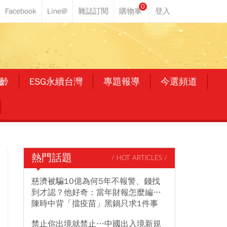
0
齡
ESG永續台灣
專題報導
今選頻道
熱門話題
/ HOT ARTICLES /
慈濟被騙10億為何5年不報警、錢找
到才認？他好奇：當年財報怎麼編…
陳時中背「擋疫苗」黑鍋只求1件事
禁止你出境就禁止…中國出入境新規