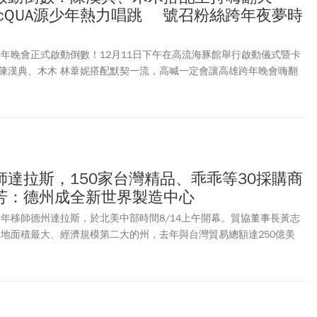
rs、AcQUA源少年熱力唱跳 號召粉絲跨年夜夢時
跨年晚會正式啟動倒數！12月11日下午在高流海豚館舉行啟動儀式暨卡
陳漢典、木木 林葦妮搭配默契一流，高喊一定會讓高雄跨年晚會嗨翻
也強調，高雄跨年晚會誠意滿滿，卡司超強，海內外巨星歌手將獻給高
，與市民朋友一起迎接2026年。
達拉斯，150家台灣精品、乖乖等30採購商
芳：德州成全新世界製造中心
今年移師德州達拉斯，於北美中部時間8/14上午開幕。貿協董事長黃志
土地面積最大、經濟規模第二大的州，去年與台灣貿易總額達250億美
更遠高於許多國家與台灣的貿易總額。 黃志芳表示，此次形象展與以
合作，如透過「美國商機日」活動，安排30家台灣採購商與全美各地供
應此階段的台美經貿關係，希望藉此讓台美經貿關係更平衡、更健康，
速推動產業合作。