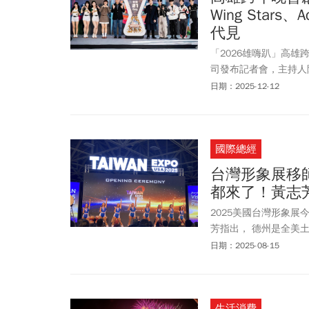
Wing Sta
代見
「2026雄嗨趴」高雄
司發布記者會，主持人
天！高市副市長李懷仁
日期：2025-12-12
雄市民熱力四射的演出
國際總經
台灣形象展移師
都來了！黃志
2025美國台灣形象展
芳指出， 德州是全美
金，除名列各州前茅，
日期：2025-08-15
往不同的是更強調產業
應商面對面洽談，以呼
並展現善意與誠意、加
生活消費