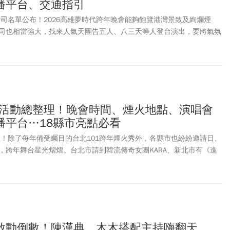
播平台、交通指引
卡司名單公布！2026高雄夢時代跨年晚會能夠飽覽港灣景致及絢爛煙
司也相當強大，找來人氣天團告五人、八三夭等人登台演出，要將氣氛
今年也沒缺席高雄跨年盛會，將施放長達999秒的煙火大秀，更將秀出
煙火」、「流墨幻彩煙火」，讓民眾感受到數大便是美的壯觀。高雄夢
點？高雄跨年煙火推薦去哪裡看？義大世界煙火有哪些特色？高雄夢時
資訊一次看。
跨年活動總整理！晚會時間、煙火地點、演唱會
播平台…18縣市亮點必看
出爐！除了每年備受矚目的台北101跨年煙火秀外，各縣市也紛紛邀請日、
，跨年舞台星光熠熠。台北市請到韓流傳奇女團KARA、新北市有《進
台演出、桃園跨年則由韓國女團 Apink擔任壓軸，二代人氣男團
定現身雲林跨年舞台；嘉義邀請韓團MAMAMOO成員頌樂獻唱，而高雄跨年更
彈女王」權恩妃。《今周刊》一文整理2026跨年全台演唱會卡司、演
秀施放時程、直播與轉播平台等相關資訊，方便一次掌握跨年必看重
啟動倒數！陳漢典、木木搭配主持嗨翻天