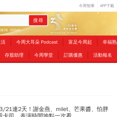
搜尋
0878
00940
生活
今周大耳朵 Podcast
富足今周起
幸福熟
存股助理
今周學堂
訂購優惠
活動報名
3/21連2天！謝金燕、milet、芒果醬、怕胖
看卡司、表演時間地點一次看