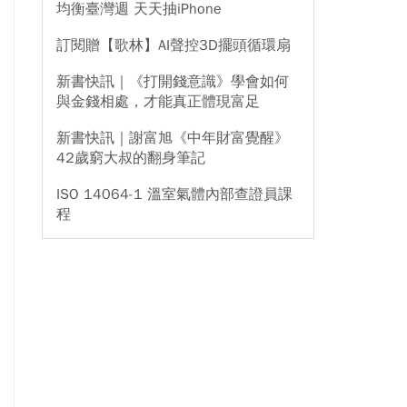
均衡臺灣週 天天抽iPhone
訂閱贈【歌林】AI聲控3D擺頭循環扇
新書快訊｜《打開錢意識》學會如何
與金錢相處，才能真正體現富足
新書快訊｜謝富旭《中年財富覺醒》
42歲窮大叔的翻身筆記
ISO 14064-1 溫室氣體內部查證員課
程