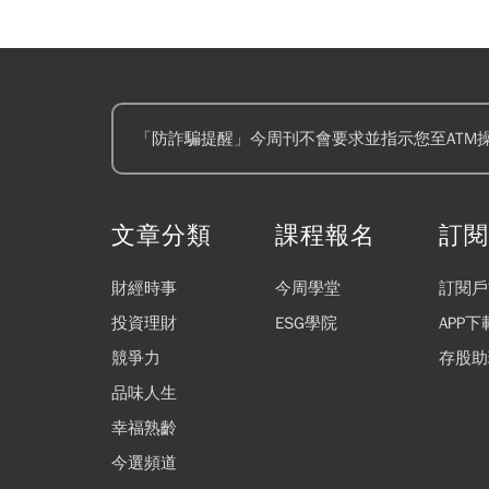
「防詐騙提醒」今周刊不會要求並指示您至ATM
文章分類
課程報名
訂
財經時事
今周學堂
訂閱戶
投資理財
ESG學院
APP下
競爭力
存股助
品味人生
幸福熟齡
今選頻道