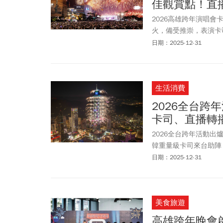
佳觀賞點！直
2026高雄跨年演唱會
火，備受推崇，表演卡
拉至最高點。義大世界
日期：2025-12-31
全台獨創「藍色流星雨
時代跨年晚會有什麼亮
代、義大世界跨年晚會
生活消費
2026全台
卡司、直播轉
2026全台跨年活動
韓重量級卡司來台助陣
擊的巨人》片尾曲原唱登
日期：2025-12-31
HIGHLIGHT也確
是祭出韓國高人氣「水
出時間，以及各地煙火
美食旅遊
點。
高雄跨年晚會