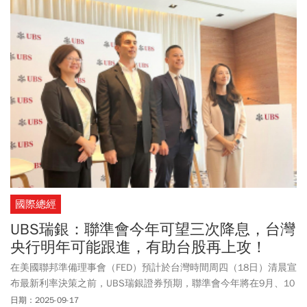
威名家：天風國際證券分析師郭明錤、知名分析師陸行之，以及資
深財經專家阮慕驊的看法，來解析究竟這個局對誰最有利！
國際總經
UBS瑞銀：聯準會今年可望三次降息，台灣
央行明年可能跟進，有助台股再上攻！
在美國聯邦準備理事會（FED）預計於台灣時間周四（18日）清晨宣
布最新利率決策之前，UBS瑞銀證券預期，聯準會今年將在9月、10
月及12月各降息一次，而我國央行鑑於AI相關產業以外的出口不
日期：2025-09-17