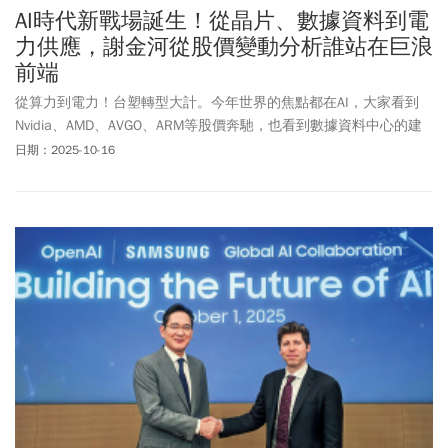
AI時代新戰場誕生！從晶片、數據資料到電
力供應，謝金河從股價變動分析誰站在巨浪
前端
從算力到電力！台塑轉型大計。今年世界的焦點都在AI，大家看到
Nvidia、AMD、AVGO、ARM等股價奔馳，也看到數據資料中心的建
置如長江大浪般向前挺進，Open AI的Sam Altman更像是眾星拱月
日期：2025-10-16
般，被時代巨浪推著往前進。