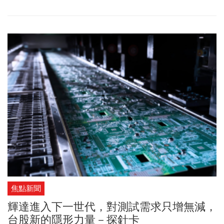
振，2026年也可能跟進降息，這都有助在資金面推升明年台股表
現。瑞銀證券觀察，台股確實已在歷史高檔，周三（17日）盤中再
刷25632點新高，且4月底以來外資已買超逾7000億元，意味從川普
4月關稅大震盪至今，外資不僅持續加碼台股，對台股關注度也更勝
以往。只是，AI題材受惠有輝達AI資料中心的持續升級及出貨放量，
光是下半年出貨就將高於上半年，2026年也將遠高於2025年，加上
護國神山續攻先進製程及先進封裝，未來3~5年將持續帶動相關供應
鏈業績，這些都是2026年台股有機會繼續創高的重要動力。
焦點新聞
輝達進入下一世代，對測試需求只增無減，
台股新的隱形力量－探針卡