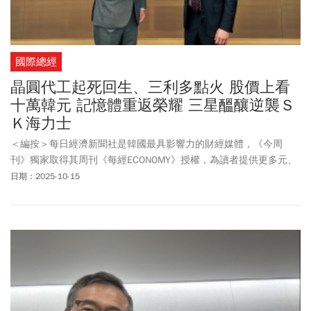
國際總經
晶圓代工起死回生、三利多點火 股價上看
十萬韓元 記憶體重返榮耀 三星醞釀逆襲Ｓ
Ｋ海力士
＜編按＞每日經濟新聞社是韓國最具影響力的財經媒體，《今周
刊》獨家取得其周刊《每經ECONOMY》授權，為讀者提供更多元、
國際化的新聞視野。
日期：2025-10-15