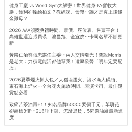
健身工廠 vs World Gym大解密！世界健身-KY營收大
勝，獲利卻輸給柏文？教練課、會籍…誰才是真正賺錢
金雞母？
2026 AAA頒獎典禮時間、票價、座位表、售票平台！
高雄世運迎張員瑛、池昌旭、金宣虎…卡司名單不斷更
新
黃崇仁治喪張忠謀任主委…兩人交情曝光！曾說Morris
是老大：力積電能活都他幫我！遺屬發聲「明年定要配
股」
2026夏季煙火懶人包／大稻埕煙火、淡水漁人碼頭、
東石海上煙火…全台花火施放時間、表演卡司、最佳觀
賞點必看
致癌苦茶油再+1！知名品牌500CC要價千元，苯駢芘
卻超標3倍…216瓶下架、怎麼退貨，5問題油廠最新進
度