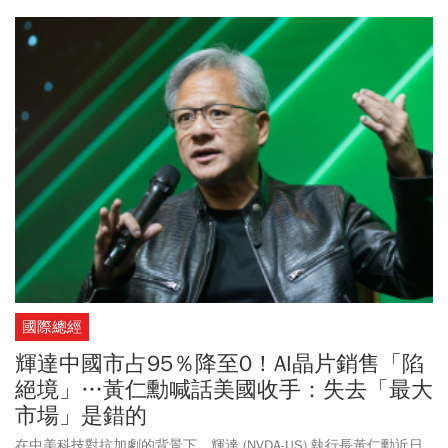
價格截至28日為止，今年以來雖然累計上漲約四成，但大部分時間
都在6美元以下。若觀察整個21世紀，諾基亞股價在2007年後就一
路往下，2008年跌破20美元，2010年跌破10美元，至今都未能收復
失土。
國際總經
輝達中國市占95％降至0！AI晶片銷售「陷
絕境」…黃仁勳喊話美國收手：失去「最大
市場」是錯的
在中美科技對抗加劇的背景下，輝達 (NVDA-US) 執行長黃仁勳近日