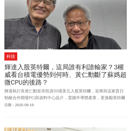
科技
輝達入股英特爾，這局誰有利誰輸家？3權
威看台積電優勢到何時、黃仁勳斷了蘇媽超
微CPU的後路？
輝達執行長黃仁勳宣布投資50億美元入股英特爾，並將與這家昔日
勁敵合作開發PC)與資料中心晶片，震撼半導體產業，更激勵英特爾
股價周四(9/18)一夕暴漲逾22.77%。和黃仁勳宣布輝達注資英特爾
日期：2025-09-19
後，英特爾執行長陳立武也在X平台秀出和黃仁勳的合照。消息一出
究竟輝達、台積電、英特爾、超微，彼此間的競合關係，以及這盤
局誰是贏家、誰又是輸家，投資人都非常關心。今周刊匯集三大權