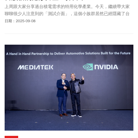
上周跟大家分享過台積電需求的特用化學產業。今天，繼續帶大家
聊聊很少人注意到的「測試介面」，這個小族群居然已經隱藏了台
股三千金在裡面！
日期：2025-09-08