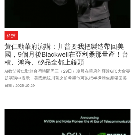
科技
黃仁勳華府演講：川普要我把製造帶回美
國，9個月後Blackwell在亞利桑那量產！台
積、鴻海、矽品全都上鏡頭
AI教父黃仁勳於台灣時間周三（29日）凌晨在華府的輝達GTC大會專
題演講中表示，美國總統川普之前希望他可以把半導體生產帶回美
國，僅僅九個月後Blackwell GPU晶片已經在台積電的亞利桑那州晶
日期：2025-10-29
圓廠量產了。輝達為了「美國製造」（Made in America）主題拍了
一支影片，其中首次秀出Blackwell晶片在美國的製造過程，從台積
電的亞利桑那州工廠、鴻海的加州及德州產線，到矽品的封裝工廠
都首次登上鏡頭。黃仁勳也提到，由於市場對於輝達Blackwell晶片
的需求極為強勁，預期2026全年輝達來自Blackwell及初期Rubin晶
片的業績，就會超過5000億美元（約合15兆台幣），「這是Hopper
晶片全期營收的五倍以上！」輝達股價週二大漲近 5%，市值增加逾