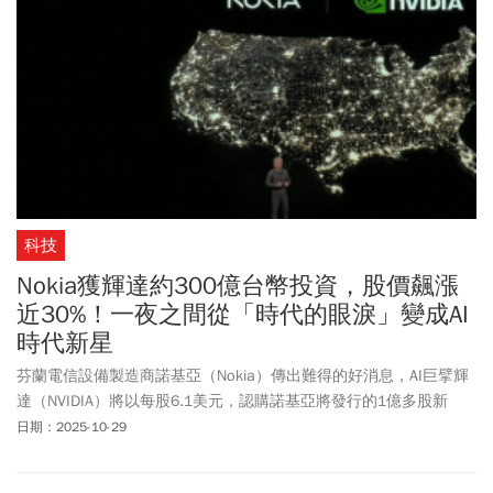
2300億美元，盤中一度觸及4.94 兆美元直逼5兆美元，今年迄今股
價已上漲逾5成。
科技
Nokia獲輝達約300億台幣投資，股價飆漲
近30%！一夜之間從「時代的眼淚」變成AI
時代新星
芬蘭電信設備製造商諾基亞（Nokia）傳出難得的好消息，AI巨擘輝
達（NVIDIA）將以每股6.1美元，認購諾基亞將發行的1億多股新
股，總金額10億美元（約合300億台幣）。受到這項消息激勵，諾基
日期：2025-10-29
亞在紐約證交所的股價，於台灣時間周三（29日）凌晨盤中最高飆
升近三成至8.19美元。但若把時間軸拉長，可以發現諾基亞的美股