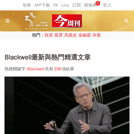
0
熱門：
投資
股票
高股息
金融股
存股
Blackwell最新與熱門精選文章
熱搜關鍵字:
Blackwell
共有
238
項結果