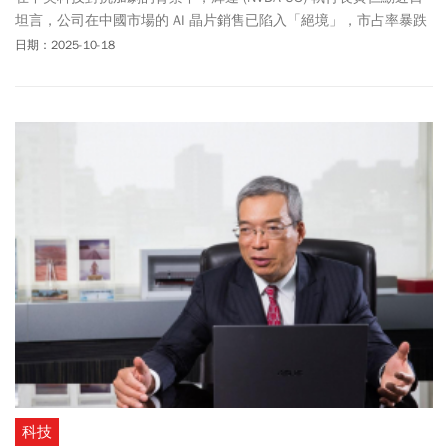
坦言，公司在中國市場的 AI 晶片銷售已陷入「絕境」，市占率暴跌
至 0%，並直言，美國失去中國市場是一大錯誤。
日期：2025-10-18
科技