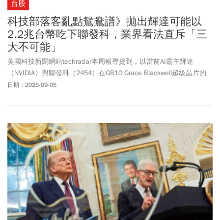
台股
科技部落客亂點鴛鴦譜》拋出輝達可能以
2.2兆台幣吃下聯發科，業界看法直斥「三
大不可能」
美國科技新聞網站techradar本周報導提到，以當前AI霸主輝達
（NVIDIA）與聯發科（2454）在GB10 Grace Blackwell超級晶片的
緊密合作關係來看，不排除輝達願意以目前聯發科約730億美元（約
日期：2025-09-05
合2.25兆台幣）市值，併購聯發科。聯發科不回應這項報導，而國
內業界人士認為，以上推論至少有三大不可能，包括輝達沒有誘因
出手、政治力肯定從中作梗，以及併購價碼不可能只以對方市值計
算。