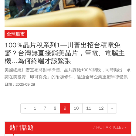
全球股市
100％晶片稅系列1—川普出招台積電免
驚？台灣無直接銷美晶片，筆電、電腦主
機...為何終端才該緊張
美國總統川普宣布將對半導體、晶片課徵100％關稅，同時拋出「承
諾在美投資，即可豁免」的附加條件，逼迫全球企業重塑半導體供
應鏈。台廠看似可用加碼投資閃過高額關稅威脅，前進美國設廠卻
日期：2025-08-28
仍困難重重，未來企業的戰略布局，也將牽動台灣科技產業的國際
競爭力。
«
1
7
8
9
10
11
12
»
熱門話題
/ HOT ARTICLES /