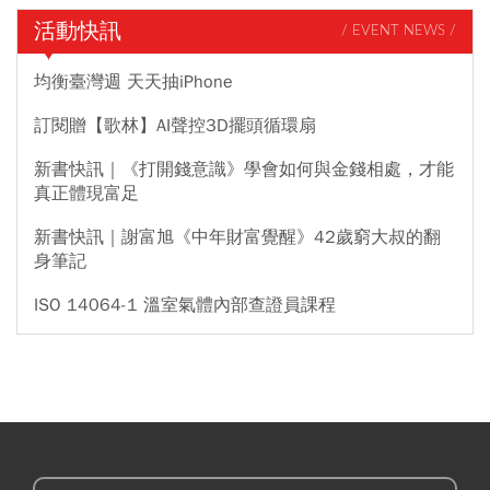
活動快訊
/ EVENT NEWS /
均衡臺灣週 天天抽iPhone
訂閱贈【歌林】AI聲控3D擺頭循環扇
新書快訊｜《打開錢意識》學會如何與金錢相處，才能
真正體現富足
新書快訊｜謝富旭《中年財富覺醒》42歲窮大叔的翻
身筆記
ISO 14064-1 溫室氣體內部查證員課程