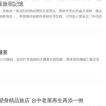
級旅宿記憶
，承載老一輩深刻回憶的櫻田百貨舊址。歷經半世紀的歲月流轉，褪去
歐酷酒店」。華麗幾何線條與黃銅光澤交織，引領旅人重返五○年代的
興蘊藏經營者對城市底蘊的深情凝望，讓品牌以故事性的空間敘事，於
南》推薦。
爾賽
E以RM HJ-02腕錶，如同打造微縮的凡爾賽宮殿那般，將珠寶與機械工藝完美
貨變身精品旅店 台中老屋再生再添一例