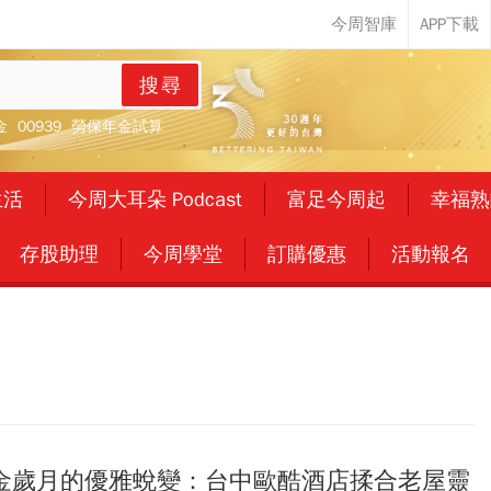
搜尋
金
00939
勞保年金試算
生活
今周大耳朵 Podcast
富足今周起
幸福熟
存股助理
今周學堂
訂購優惠
活動報名
金歲月的優雅蛻變：台中歐酷酒店揉合老屋靈