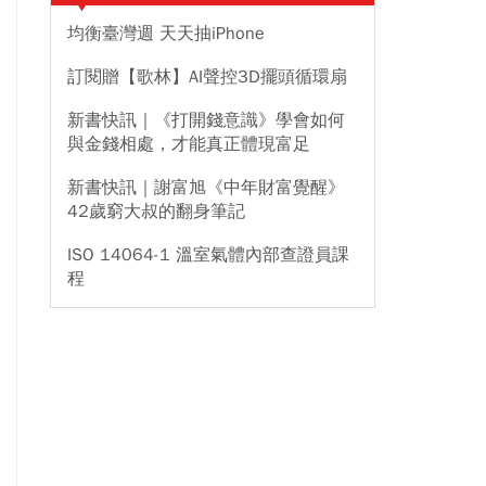
均衡臺灣週 天天抽iPhone
訂閱贈【歌林】AI聲控3D擺頭循環扇
新書快訊｜《打開錢意識》學會如何
與金錢相處，才能真正體現富足
新書快訊｜謝富旭《中年財富覺醒》
42歲窮大叔的翻身筆記
ISO 14064-1 溫室氣體內部查證員課
程