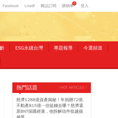
0
齡
ESG永續台灣
專題報導
今選頻道
熱門話題
/ HOT ARTICLES /
慈濟1288億資產揭秘！年捐贈72億、
不動產815億…信徒錢去哪？慈濟還
原BNT採購經過，他拆解信件批越描
越黑