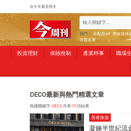
在今天看見明天
熱門：
月配息etf
勞保退休
存股名單
投資理財
保險稅制
產業時事
職場
DECO最新與熱門精選文章
熱搜關鍵字:
DECO
共有
75
項結果
美食旅遊
凝鍊半世紀流