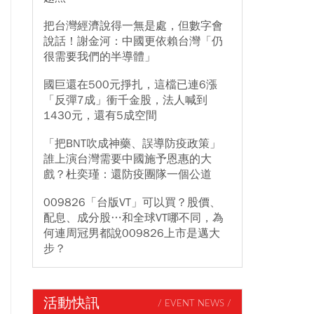
把台灣經濟說得一無是處，但數字會
說話！謝金河：中國更依賴台灣「仍
很需要我們的半導體」
國巨還在500元掙扎，這檔已連6漲
「反彈7成」衝千金股，法人喊到
1430元，還有5成空間
「把BNT吹成神藥、誤導防疫政策」
誰上演台灣需要中國施予恩惠的大
戲？杜奕瑾：還防疫團隊一個公道
009826「台版VT」可以買？股價、
配息、成分股…和全球VT哪不同，為
何連周冠男都說009826上市是邁大
步？
活動快訊
/ EVENT NEWS /