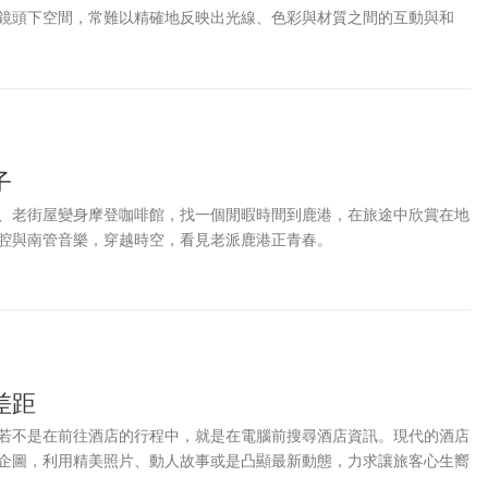
鏡頭下空間，常難以精確地反映出光線、色彩與材質之間的互動與和
現實感受有所出入。宸可攝影制作攝影師Roy以自身專業室內設計師的
，攝影師若想呈現商業空間、住宅室內空間，涉及到攝影師是否瞭解空
子
、老街屋變身摩登咖啡館，找一個閒暇時間到鹿港，在旅途中欣賞在地
腔與南管音樂，穿越時空，看見老派鹿港正青春。
差距
若不是在前往酒店的行程中，就是在電腦前搜尋酒店資訊。現代的酒店
企圖，利用精美照片、動人故事或是凸顯最新動態，力求讓旅客心生嚮
海中做了一場絕佳美夢，彷彿感受到泳池畔的夏日微風、床鋪柔軟親膚