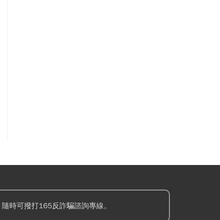
隨時可撥打165反詐騙諮詢專線。