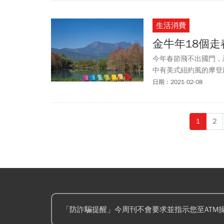
生活消費
金牛年18個
今年春節飛不出國門，
中有美式紐約風的摩登
風韻的中國林園藏在新
日期：2021-02-08
1
2
「防詐騙提醒」今周刊不會要求並指示您至ATM