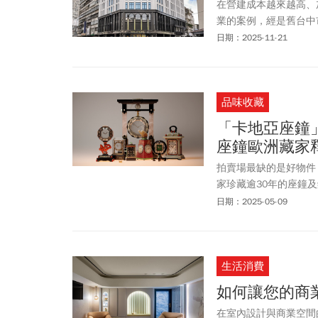
在營建成本越來越高、
業的案例，經是舊台中市
歐酷酒店，在11月1
日期：2025-11-21
品味收藏
「卡地亞座鐘
座鐘歐洲藏家釋
拍賣場最缺的是好物件
家珍藏逾30年的座鐘及
6～8人競標，競拍75
日期：2025-05-09
萬台幣）成交。據悉，
藏，1924 年問世的「
競逐焦點。
生活消費
如何讓您的商
在室內設計與商業空間