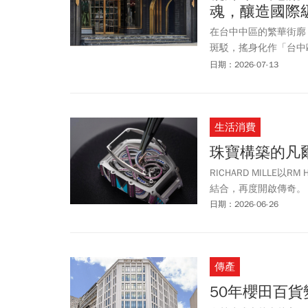
魂，釀造國際
在台中中區的繁華街廓
斑駁，搖身化作「台中
流金歲月；這場建築復
日期：2026-07-13
今年初奪下《米其林指
生活消費
珠寶構築的凡
RICHARD MILL
結合，再度開啟傳奇。
日期：2026-06-26
傳產
50年櫻田百