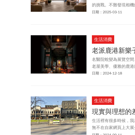
的挑戰。不難發現相機
諧，導致作品看起來與
日期：2025-03-11
角度來觀察就深有體會
間設計師的表達焦點。
生活消費
老派鹿港新樂
名醫院蛻變為展覽空間
老屋美學、優雅的鹿港
日期：2024-12-18
生活消費
現實與理想的
生活裡有很多時候，我
無不在自家網頁上大展
往，還未到當地便在腦
日期：2024-09-11