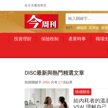
在今天看見明天
熱門：
鋼鐵股
富邦金
開發
投資理財
保險稅制
產業時事
職場
DISC最新與熱門精選文章
熱搜關鍵字:
DISC
共有
17
項結果
情感關係
給內耗者的溫
VSAI 理解自己