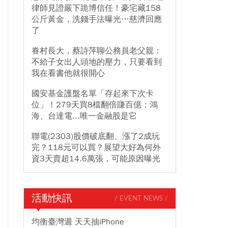
律師見證嚴下跪博信任！豪宅藏158
公斤黃金，洗錢手法曝光…慈濟回應
了
眷村長大，蔡詩萍聊公務員老父親：
不給子女出人頭地的壓力，只要看到
我在看書他就很開心
國安基金護盤名單「存起來下次卡
位」！279天買8檔翻倍賺百億：鴻
海、台達電...唯一金融股是它
聯電(2303)股價破底翻、漲了2成玩
完？118元可以買？展望大好為何外
資3天賣超14.6萬張，可能原因曝光
活動快訊
/ EVENT NEWS /
均衡臺灣週 天天抽iPhone