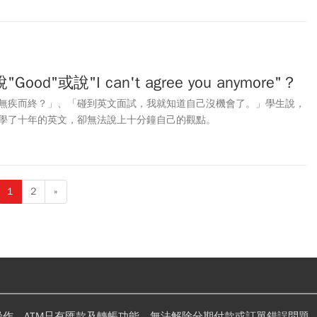
od"或說"I can't agree you anymore"？
無疾而終？」、「碰到英文面試，我就知道自己沒機會了。」學生說，
學了十年的英文，卻無法說上十分鐘自己的觀點。
1
2
»
操作。ATM只有匯款及轉帳功能，無法解除分期付款或訂單錯誤問題。