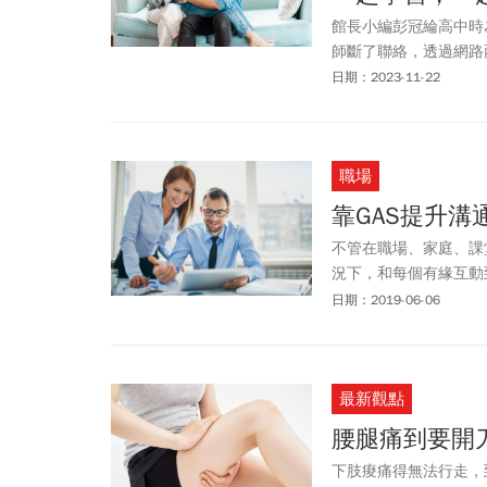
館長小編彭冠綸高中時
師斷了聯絡，透過網路
這本書帶給家有三個孩
日期：2023-11-22
職場
靠GAS提升溝
不管在職場、家庭、課
況下，和每個有緣互動
的印象，都從開口的那
日期：2019-06-06
別人越喜歡你，你得到
最新觀點
腰腿痛到要開
下肢痠痛得無法行走，