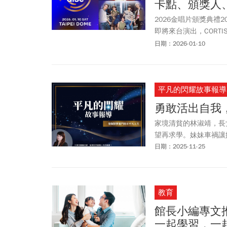
卡點、頒獎人
2026金唱片頒獎典禮2
即將來台演出，CORTIS
仲基、男神許光漢以及天
日期：2026-01-10
上直播 、TVBS歡樂
可以近距離看到偶像，
CORTIS、ENHYPEN
平凡的閃耀故事報導
今周刊一文整理頒獎嘉
Q&A等相關資訊懶人包
勇敢活出自我
家境清貧的林淑靖，長
望再求學。妹妹車禍讓
日期：2025-11-25
教育
館長小編專文
一起學習，一