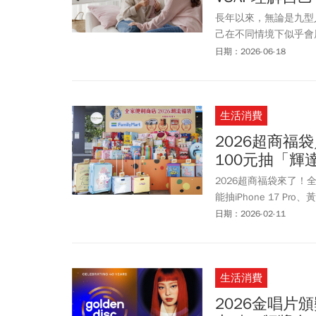
長年以來，無論是九型人
己在不同情境下似乎會
人有時做起事來卻比誰
日期：2026-06-18
不放任》新書中，提出「
理解人際互動的變動與
生活消費
2026超商福
100元抽「
2026超商福袋來了！
能抽iPhone 17 P
款福袋、歡樂包，與DIN
日期：2026-02-11
尼、拉拉熊等8大IP
中輝達、台積電股票，只
「OK馬上發財福袋」，有
生活消費
福袋內容一次看！
2026金唱片