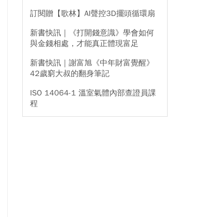
訂閱贈【歌林】AI聲控3D擺頭循環扇
新書快訊｜《打開錢意識》學會如何
與金錢相處，才能真正體現富足
新書快訊｜謝富旭《中年財富覺醒》
42歲窮大叔的翻身筆記
ISO 14064-1 溫室氣體內部查證員課
程