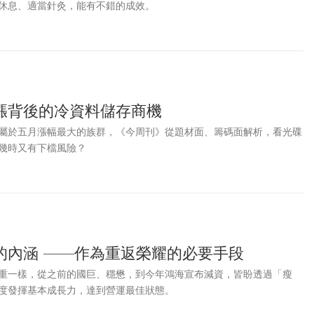
休息、適當針灸，能有不錯的成效。
漲背後的冷資料儲存商機
屬於五月漲幅最大的族群，《今周刊》從題材面、籌碼面解析，看光碟
幾時又有下檔風險？
的內涵 ——作為重返榮耀的必要手段
重一樣，從之前的國巨、穩懋，到今年鴻海宣布減資，皆盼透過「瘦
度發揮基本成長力，達到營運最佳狀態。