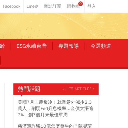
0
齡
ESG永續台灣
專題報導
今選頻道
熱門話題
/ HOT ARTICLES /
美國7月非農爆冷！就業意外減少2.3
萬人，削弱Fed升息機率...金價大漲逾
7%，創7個月來最佳單周
慈濟遭詐騙10億怎麼發生的？陳昱瑄