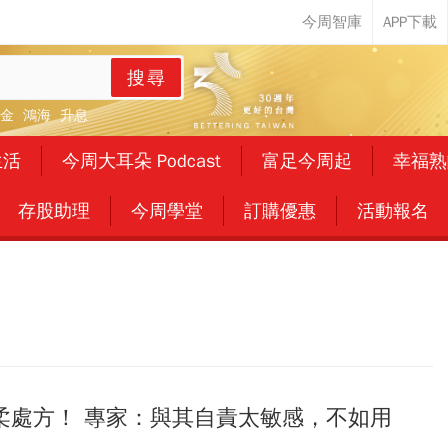
搜尋
金
鴻海
升息
生活
今周大耳朵 Podcast
富足今周起
幸福熟
存股助理
今周學堂
訂購優惠
活動報名
柔處方！ 專家：與其自責太敏感，不如用