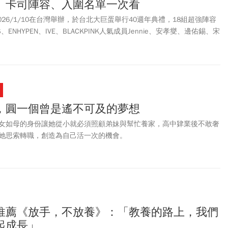
、卡司陣容、入圍名單一次看
026/1/10在台灣舉辦，於台北大巨蛋舉行40週年典禮，18組超強陣容
、ENHYPEN、IVE、BLACKPINK人氣成員Jennie、安孝燮、邊佑錫、宋
后蔡依林也會出席。想看金唱片直播轉播？唯二平台包括Disney+線
台轉播，在1/10 16點起，邀請粉絲一起參與金唱片頒獎典禮。屆時除了
大巨蛋也設有藝人專屬打卡柱與應援旗幟，北捷還會輪流播放
、Stray Kids、 LE SSERAFIM的應援影片與錄音，打卡拍照千萬別錯過。
賓、演出陣容、入圍名單、直播平台、售票平台、票價座位圖、金唱片
。
，圓一個曾是遙不可及的夢想
女如母的身份讓她從小就必須照顧弟妹與幫忙養家，高中肄業後不敢奢
她思索轉職，創造為自己活一次的機會。
推薦《放手，不放養》：「教養的路上，我們
起成長」