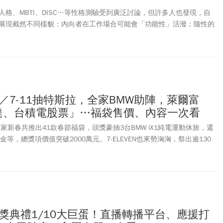
格、MBTI、DISC…等性格測驗受到廣泛討論，但許多人也發現，自
展現截然不同樣貌：內向者在工作場合可能會「功能性」活潑；隨性的
都還要充滿規劃性。東海大學博雅書院思維管理導師許恆嘉在《放心，
VSAI」狀態：V希望態、S聽聽態、A分析態、I行動態，幫助大家快速
衝突。
袋／7-11抽特斯拉，全家BMW助陣，萊爾富
輝達、台積電股票」…福袋售價、內容一次看
全家新春共推出41款春節福袋，頭獎豪抽3台BMW iX1純電運動休旅，還
ro、黃金等，總獎項價值突破2000萬元。7-ELEVEN也來勢洶洶，祭出逾130
OTAENG、貓貓蟲咖波、KITTY、KUROMI、SNOOPY、奇奇蒂蒂、迪士
聯名，獎項同樣破千萬元，最大獎有機會開走特斯拉。萊爾富大獎則是看
要100元就能抽，被網友封為CP值最高福袋；OK超商也祭出199元
機會抱走黃金金條。四大超商：全家、7-ELEVEN、萊爾富、OKmart
頒獎典禮1/10大巨蛋！直播轉播平台、應援打