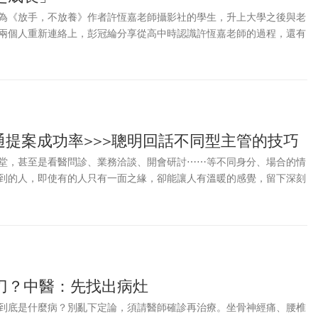
為《放手，不放養》作者許恆嘉老師攝影社的學生，升上大學之後與老
兩個人重新連絡上，彭冠綸分享從高中時認識許恆嘉老師的過程，還有
子的他的啟發。
通提案成功率>>>聰明回話不同型主管的技巧
堂，甚至是看醫問診、業務洽談、開會研討⋯⋯等不同身分、場合的情
到的人，即使有的人只有一面之緣，卻能讓人有溫暖的感覺，留下深刻
一刻開始。你越會說話，別人就越快樂；別人越快樂，就會越喜歡你；
的幫助就越多，你就會越快樂。
刀？中醫：先找出病灶
到底是什麼病？別亂下定論，須請醫師確診再治療。坐骨神經痛、腰椎