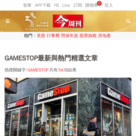
0
熱門：
美股
行事曆
勞保年資
股票抽籤
房地產
GAMESTOP最新與熱門精選文章
熱搜關鍵字:
GAMESTOP
共有
54
項結果