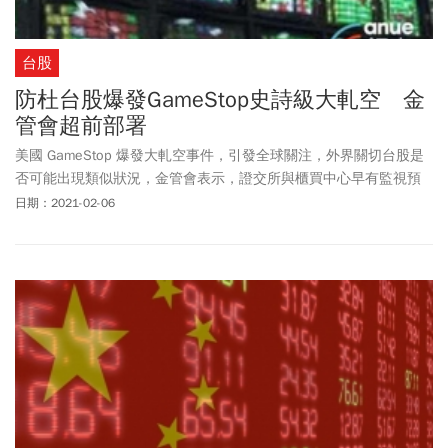
台股
防杜台股爆發GameStop史詩級大軋空 金
管會超前部署
美國 GameStop 爆發大軋空事件，引發全球關注，外界關切台股是
否可能出現類似狀況，金管會表示，證交所與櫃買中心早有監視預
警制度，會密切觀察股市任何變化。
日期：2021-02-06