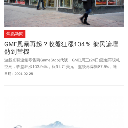
焦點新聞
GME風暴再起？收盤狂漲104％ 鄉民論壇
熱到當機
遊戲光碟連鎖零售商GameStop(代號：GME)周三(24日)疑似再現軋
空潮，收盤狂漲103.94%，報91.71美元，盤後再爆衝87.5%，達
171.96美元，已是周三開盤價44.97美元的3.8倍有餘，最大網路論
日期：2021-02-25
壇Reddit股板WallStreetBets(華爾街博弈，縮寫WSB)也一度當機，
許多人憂心劇烈波動又將來臨。