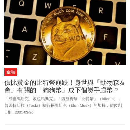
金融
價比黃金的比特幣崩跌！身世與「動物森友
會」有關的「狗狗幣」成下個燙手虛幣？
「成也馬斯克、敗也馬斯克」！虛擬貨幣「比特幣」（bitcoin），
曾因特斯拉（Tesla）執行長馬斯克（Elon Musk）的加持，價位創
新高，總市值已突破1兆美元，如今也因為他20日評論比特幣「似乎
日期：2021-02-20
漲太多太快」，讓比特幣一度崩跌到5萬美元以下，而馬斯克也因此
身價單日蒸發150億美元。不過馬斯克仍看好虛擬貨幣，認為「買黃