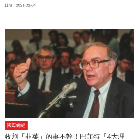
再次成為全球焦點。
日期：2021-02-04
國際總經
收割「韭菜」的事不幹！巴菲特「4大理