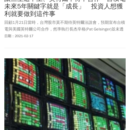
未來5年關鍵字就是「成長」 投資人想獲
利就要做到這件事
回顧1月21日當時，台灣股市莫不期待英特爾法說會，預期宣布台積
電與美國英特爾公司合作，然準執行長杰辛格(Pat Gelsinger)並未透
露，市場隨即解讀為誤會一場，台積電股價重挫。是誤會？還是另
日期：2021-02-17
有計畫？