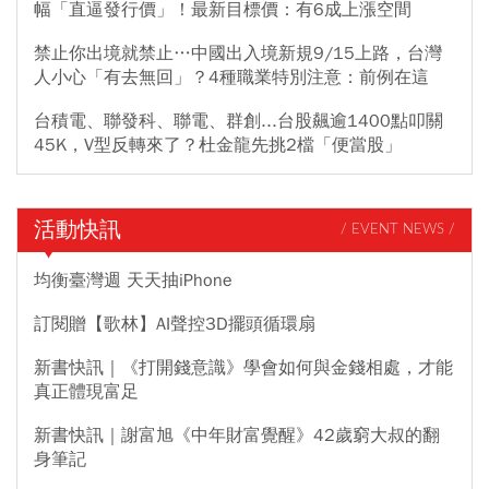
幅「直逼發行價」！最新目標價：有6成上漲空間
禁止你出境就禁止…中國出入境新規9/15上路，台灣
人小心「有去無回」？4種職業特別注意：前例在這
台積電、聯發科、聯電、群創...台股飆逾1400點叩關
45K，V型反轉來了？杜金龍先挑2檔「便當股」
活動快訊
/ EVENT NEWS /
均衡臺灣週 天天抽iPhone
訂閱贈【歌林】AI聲控3D擺頭循環扇
新書快訊｜《打開錢意識》學會如何與金錢相處，才能
真正體現富足
新書快訊｜謝富旭《中年財富覺醒》42歲窮大叔的翻
身筆記