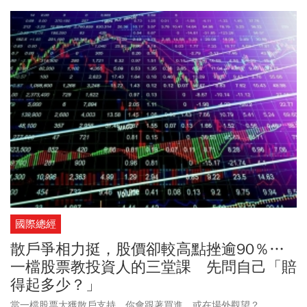
金不如買進虛幣」，同樣獲得馬斯克喜愛的「狗狗幣」
（Dogecoin）日前也一度飆漲，漲幅達到逾800%，可望成為下一個
比特幣，讓外界好奇「狗狗幣」到底是什麼？其實，一切與時下流
行的電玩遊戲「動物森友會」有關。
國際總經
散戶爭相力挺，股價卻較高點挫逾90％…
一檔股票教投資人的三堂課 先問自己「賠
得起多少？」
當一檔股票大獲散戶支持，你會跟著買進，或在場外觀望？