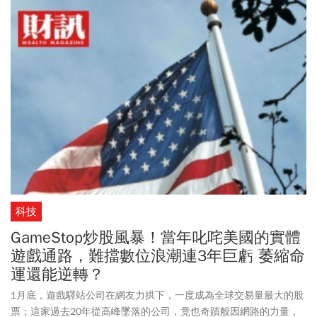
科技
GameStop炒股風暴！當年叱咤美國的實體
遊戲通路，難擋數位浪潮連3年巨虧 萎縮命
運還能逆轉？
1月底，遊戲驛站公司在網友力拱下，一度成為全球交易量最大的股
票；這家過去20年從高峰墜落的公司，竟也奇蹟般因網路的力量，