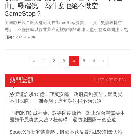
由」曝端倪 為什麼他絕不做空
GameStop？
美國散戶與金融大鱷近期在GameStop股價，上演「史詩級軋空
秀」，不僅扭轉以往韭菜注定被收割的命運，也引發國際關注；然
而，經過暴漲後的GameStop，近日開始回跌，讓眾多投資人來不及
日期：2021-02-04
「止血」，像是一名參與「戰役」的19歲荷蘭籍大學生，投入近
8000歐元（約台幣28萬元），賠到只剩30歐元（約台幣1000元）。
外界不禁開始思考，這場被視為華爾街之亂的「鄉民聖戰
«
1
2
3
4
5
6
»
GameStop」，背後隱含的「去中心化思想」，未來是否可能成為股
市的新常態，股神巴菲特 (Warren Buffett)歷年在股東大會的言論也
被翻了出來，從中不難看出，為什麼巴菲特絕對不會做空GameStop
熱門話題
/ HOT ARTICLES /
的理由。
慈濟遭詐騙10億，蔣萬安稱「政府買夠疫苗，民間就
不用採購」！謝金河：這句話說得不夠公道
「把BNT吹成神藥、誤導防疫政策」誰上演台灣需要中
國施予恩惠的大戲？杜奕瑾：還防疫團隊一個公道
SpaceX首批解禁賣壓，股價不跌反暴漲15%創最大漲