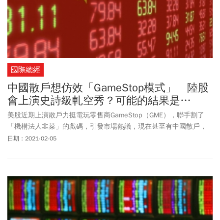
國際總經
中國散戶想仿效「GameStop模式」 陸股
會上演史詩級軋空秀？可能的結果是…
美股近期上演散戶力挺電玩零售商GameStop（GME），聯手割了
「機構法人韭菜」的戲碼，引發市場熱議，現在甚至有中國散戶，
打算仿效美國網友，拉抬某些被低估的股票，對抗空方，但，這種
日期：2021-02-05
做法，在中國行得通嗎？