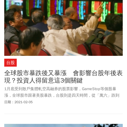
台股
全球股市暴跌後又暴漲 會影響台股年後表
現？投資人得留意這3個關鍵
1月底受到散戶集體軋空高融券的股票影響，GameStop等個股暴
漲，全球股市跟著美股暴跌，台股則是四天時間，從「萬六」跌到
「萬五」，接著是2月初台股兩天漲了800點。全球股市暴跌後隨即
日期：2021-02-05
暴漲，2/4周四晚間，美股續創歷史新高，是什麼原因，讓股市暴跌
後又變成暴漲？台股2/5周五封關後的後續發展，會如何變化？