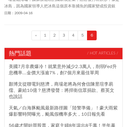
冰島，因為國家領導人把冰島這個原本靠捕魚的國家變成投資銀
行，結果金融海嘯席捲而至，冰島股市重挫逾九成，國家財政破
日期：2009-04-16
產，總理呼籲冰島的老百姓回去捕魚。
«
1
2
3
4
5
6
熱門話題
/ HOT ARTICLES /
美國7月非農爆冷！就業意外減少2.3萬人，削弱Fed升
息機率...金價大漲逾7%，創7個月來最佳單周
顏博文從聯電到慈濟，商場老將為何會信陳昱瑄李易
儒、豪給10億？慈濟發聲：將捍衛信眾捐款、蔡英文
也說話
天氣／白海豚颱風最新路徑圖「陸警準備」！豪大雨紫
爆影響時間曝光，颱風假機率多大，10日報先看
56歲才開始買股票，家庭主婦8年滾出8千萬！半年暴