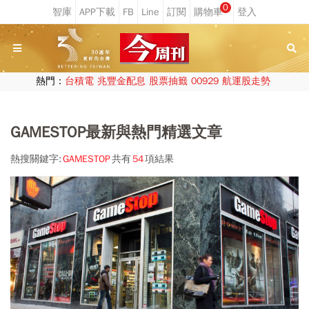
0
熱門：
台積電
兆豐金配息
股票抽籤
00929
航運股走勢
GAMESTOP最新與熱門精選文章
熱搜關鍵字:
GAMESTOP
共有
54
項結果