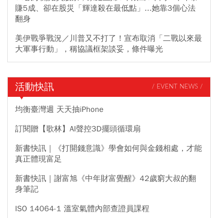
賺5成、卻在股災「輝達殺在最低點」...她靠3個心法
翻身
美伊戰爭戰況／川普又不打了！宣布取消「二戰以來最
大軍事行動」，稱協議框架談妥，條件曝光
活動快訊
/ EVENT NEWS /
均衡臺灣週 天天抽iPhone
訂閱贈【歌林】AI聲控3D擺頭循環扇
新書快訊｜《打開錢意識》學會如何與金錢相處，才能
真正體現富足
新書快訊｜謝富旭《中年財富覺醒》42歲窮大叔的翻
身筆記
ISO 14064-1 溫室氣體內部查證員課程