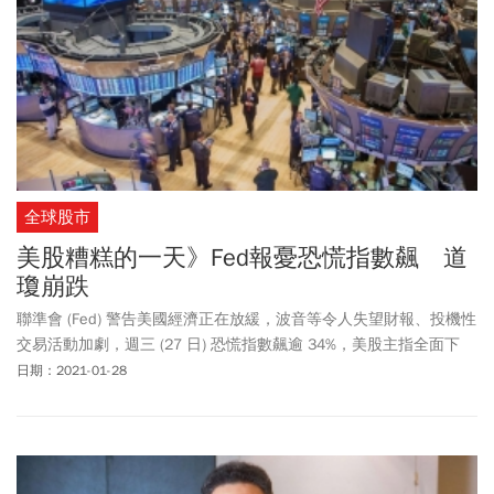
全球股市
美股糟糕的一天》Fed報憂恐慌指數飆 道
瓊崩跌
聯準會 (Fed) 警告美國經濟正在放緩，波音等令人失望財報、投機性
交易活動加劇，週三 (27 日) 恐慌指數飆逾 34%，美股主指全面下
殺。
日期：2021-01-28