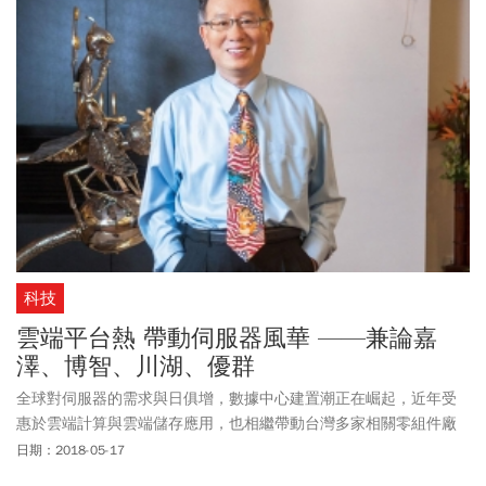
科技
雲端平台熱 帶動伺服器風華 ——兼論嘉
澤、博智、川湖、優群
全球對伺服器的需求與日俱增，數據中心建置潮正在崛起，近年受
惠於雲端計算與雲端儲存應用，也相繼帶動台灣多家相關零組件廠
營收後續看漲。
日期：2018-05-17