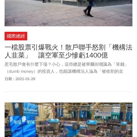
國際總經
一檔股票引爆戰火！散戶聯手怒割「機構法
人韭菜」 讓空軍至少慘虧1400億
惹毛散戶會有什麼下場？小心，這些總是被華爾街嘲諷為「笨錢」
（dumb money）的投資人，也能讓機構法人淪為「被收割的韭
菜」。這個故事，要從美國一家老牌電玩遊戲零售商GameStop說
日期：2021-01-29
起。