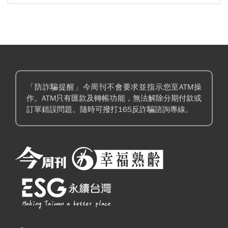
「防詐騙提醒」今周刊不會要求並指示您至ATM操
作。ATM只有匯款及轉帳功能，無法解除分期付款或
訂單錯誤問題。隨時可撥打165反詐騙諮詢專線。