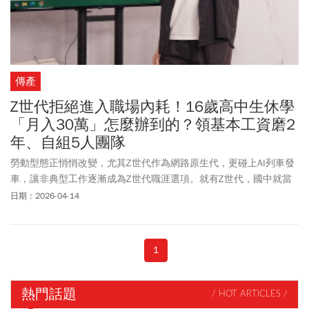
傳產
Z世代拒絕進入職場內耗！16歲高中生休學
「月入30萬」怎麼辦到的？領基本工資磨2
年、自組5人團隊
勞動型態正悄悄改變，尤其Z世代作為網路原生代，更碰上AI列車發
車，讓非典型工作逐漸成為Z世代職涯選項。就有Z世代，國中就當
起網路直播主，高中乾脆休學開影視工作室，如今月賺20萬元至30
日期：2026-04-14
萬元。人力銀行調查發現，Z世代追求時間彈性，拒絕進入職場內
耗，有超過1成的Z世代從事非典型工作，半數都是選擇與興趣相近
的領域。而「正職+斜槓」的選項，更是愈來愈熱門。
1
熱門話題
/ HOT ARTICLES /