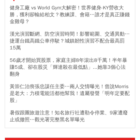
健身工廠 vs World Gym大解密！世界健身-KY營收大
勝，獲利卻輸給柏文？教練課、會籍…誰才是真正賺錢
金雞母？
漢光演習斷網、防空演習時間！影響範圍、交通異動…
捷運台鐵高鐵公車停駛？城鎮韌性演習不配合最高罰
15萬
56歲才開始買股票，家庭主婦8年滾出8千萬！半年暴
賺5成、卻在股災「輝達殺在最低點」...她靠3個心法
翻身
黃崇仁治喪張忠謀任主委…兩人交情曝光！曾說Morris
是老大：力積電能活都他幫我！遺屬發聲「明年定要配
股」
暑假跟團旅遊注意！知名旅行社遭勒令停業、9家遭廢
止或撤照…觀光署完整黑名單曝光