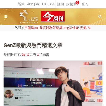
0
熱門：
市值型etf
股票股利怎麼算
esg是什麼
天氣
AI
GenZ最新與熱門精選文章
熱搜關鍵字:
GenZ
共有
1
項結果