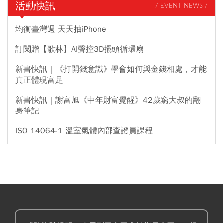
活動快訊
/ EVENT NEWS /
均衡臺灣週 天天抽iPhone
訂閱贈【歌林】AI聲控3D擺頭循環扇
新書快訊｜《打開錢意識》學會如何與金錢相處，才能
真正體現富足
新書快訊｜謝富旭《中年財富覺醒》42歲窮大叔的翻
身筆記
ISO 14064-1 溫室氣體內部查證員課程