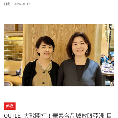
與沉浸式體驗的象徵，與眾不同的市場潛力正引領遊戲產業邁向新
日期：2025-01-15
世代烏托邦。
傳產
OUTLET大戰開打！華泰名品城放眼亞洲 目