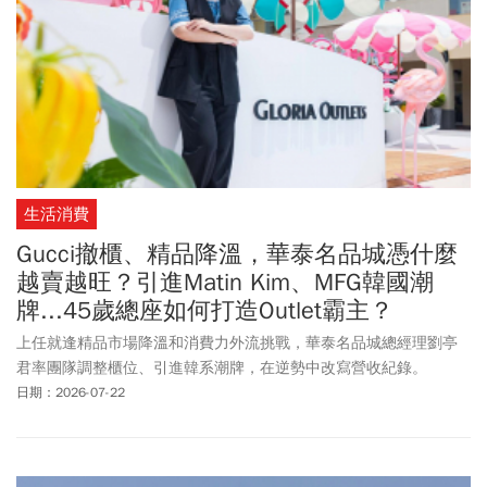
生活消費
Gucci撤櫃、精品降溫，華泰名品城憑什麼
越賣越旺？引進Matin Kim、MFG韓國潮
牌...45歲總座如何打造Outlet霸主？
上任就逢精品市場降溫和消費力外流挑戰，華泰名品城總經理劉亭
君率團隊調整櫃位、引進韓系潮牌，在逆勢中改寫營收紀錄。
日期：2026-07-22