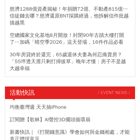
慈濟1288億資產揭秘！年捐贈72億、不動產815億…
信徒錢去哪？慈濟還原BNT採購經過，他拆解信件批越
描越黑
空總國家文化基地8月開放！封閉90年古蹟大樓打開
了…加碼「晴空季2026」這天登場，16件作品必看
30年房貸終於還完，65歲退休夫妻為何忍痛賣房？
「55坪透天厝只剩打掃拔草」晚年才懂：房子不是越
大越幸福
活動快訊
/ EVENT NEWS /
均衡臺灣週 天天抽iPhone
訂閱贈【歌林】AI聲控3D擺頭循環扇
新書快訊｜《打開錢意識》學會如何與金錢相處，才能
真正體現富足