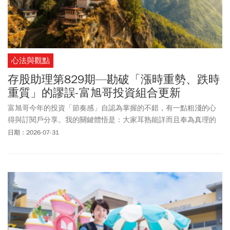
心法與觀點
存股助理第829期—勘破「漲時重勢、跌時
重質」的謬誤-富旭哥投資組合更新
富旭哥今年的投資「節奏感」自認為掌握的不錯，有一點粗淺的心
得與訂閱戶分享。我的關鍵體悟是：大家耳熟能詳而且奉為真理的
「漲時重勢、跌時重質」原來是句屁話。當我勘破這個道理時，頓
日期：2026-07-31
時心中豁然開朗！