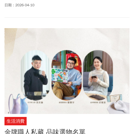
際購物廣場是全台灣首創百貨與購物中心的融合，總投資逾120億，
日期：2026-04-10
逾6600個停車位，擁有台中最大的停車場。漢神購物廣場總面積達
6.6萬坪，攜手超過20多個國家品牌，超過500家品牌，其中約150
家為全台首家、台中獨家或特色旗艦店型，今天有470家品牌正式開
幕，開店率超過95%。南野雄介強調：「漢神購物廣場目標開幕首年
（今年未滿一年）營業額期望達70億元，以台中消費實力，明年期
待有機會上看100億，希望快速達到200億。」他並期許能將這裡扭
轉成為像信義計劃區一樣的大台中核心商圈。
生活消費
金牌職人私藏 品味選物名單