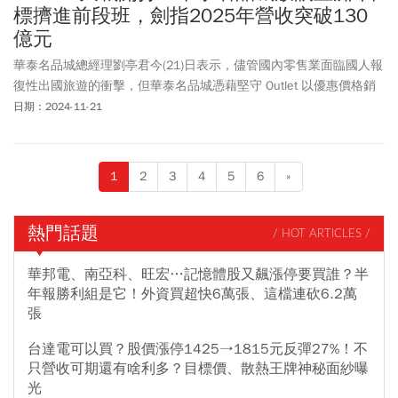
標擠進前段班，劍指2025年營收突破130
億元
華泰名品城總經理劉亭君今(21)日表示，儘管國內零售業面臨國人報
復性出國旅遊的衝擊，但華泰名品城憑藉堅守 Outlet 以優惠價格銷
售時尚精品的策略，持續引進國際知名品牌和熱門商品，今年營收
日期：2024-11-21
仍逆勢看漲，預計可望達到125億元，並劍指2025年突破130億元的
目標。
1
2
3
4
5
6
»
熱門話題
/ HOT ARTICLES /
華邦電、南亞科、旺宏…記憶體股又飆漲停要買誰？半
年報勝利組是它！外資買超快6萬張、這檔連砍6.2萬
張
台達電可以買？股價漲停1425→1815元反彈27%！不
只營收可期還有啥利多？目標價、散熱王牌神秘面紗曝
光