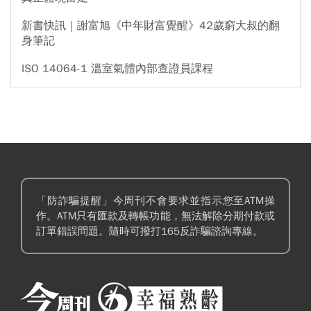
新書快訊｜謝富旭《中年財富覺醒》42歲窮大叔的翻
身筆記
ISO 14064-1 溫室氣體內部查證員課程
「防詐騙提醒」今周刊不會要求並指示您至ATM操
作。ATM只有匯款及轉帳功能，無法解除分期付款或
訂單錯誤問題。隨時可撥打165反詐騙諮詢專線。