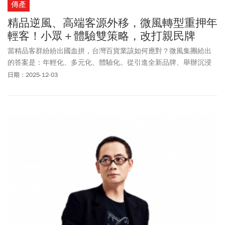
傳產
精品逆風、高端客源外移，微風轉型重押年
輕客！小眾＋體驗雙策略，改打親民牌
當精品客群紛紛出國血拼，台灣百貨業該如何應對？微風集團給出
的答案是：年輕化、多元化、體驗化。從引進全新品牌、舉辦沉浸
式光影展，微風正力拚年輕化。
日期：2025-12-03