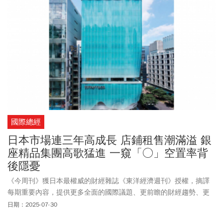
國際總經
日本市場連三年高成長 店鋪租售潮滿溢 銀
座精品集團高歌猛進 一窺「○」空置率背
後隱憂
《今周刊》獲日本最權威的財經雜誌《東洋經濟週刊》授權，摘譯
每期重要內容，提供更多全面的國際議題、更前瞻的財經趨勢、更
多元的產業動態。
日期：2025-07-30