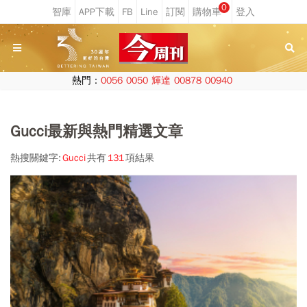
0
熱門：
0056
0050
輝達
00878
00940
Gucci最新與熱門精選文章
熱搜關鍵字:
Gucci
共有
131
項結果