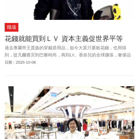
職場
花錢就能買到ＬＶ 資本主義促世界平等
過去專屬帝王貴族的穿戴搭用品，如今大眾只要敢花錢，也用得
到，從凡爾賽宮到巴黎時尚，再到LV、香奈兒的全球擴張，奢侈品
產業史正是資本主義的縮影。
日期：2025-10-08