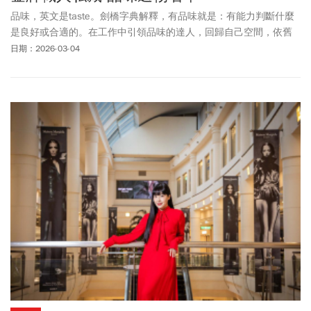
品味，英文是taste。劍橋字典解釋，有品味就是：有能力判斷什麼
是良好或合適的。在工作中引領品味的達人，回歸自己空間，依舊
延續著美與質感。走進視覺藝術家、米其林主廚、唎酒師的家，他
日期：2026-03-04
們透過生活選物，為自己的日子戴上桂冠。聚香小酒杯、裝水裝
「美麗」的玻璃壺、空氣中的檀味禪意…揭開職人下班後，家的生
活戀物。