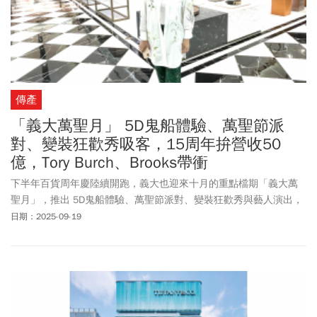
傳產
「義大萬聖月」 5D鬼船體驗、萬聖節派
對、變裝狂歡秀吸客，15周年拚營收50
億，Tory Burch、Brooks帶衝
下半年百貨周年慶陸續開跑，義大也迎來十月的重點檔期「義大萬
聖月」，推出 5D鬼船體驗、萬聖節派對、變裝狂歡秀與藝人演出，
透過遊樂設施與娛樂互動，營造狂歡氛圍。
日期：2025-09-19