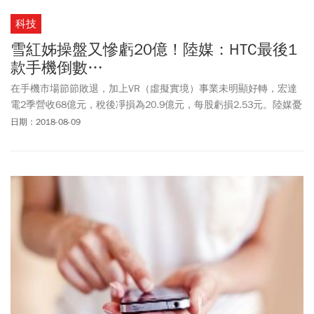
科技
雪紅姊操盤又慘虧20億！陸媒：HTC最後1
款手機倒數…
在手機市場節節敗退，加上VR（虛擬實境）事業未明顯好轉，宏達
電2季營收68億元，稅後凈損為20.9億元，每股虧損2.53元。陸媒憂
心指出，若第3季區塊鏈手機再起不來的話，HTC離最後款手機的日
日期：2018-08-09
子可能已經不遠了。