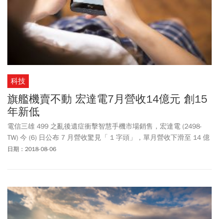
科技
旗艦機賣不動 宏達電7月營收14億元 創15
年新低
電信三雄 499 之亂後遺症衝擊智慧手機市場銷售，宏達電 (2498-
TW) 今 (6) 日公布 7 月營收驚見「 1 字頭」，單月營收下滑至 14 億
元，月減 32.74%，年減 77.41%，寫下 2003 年 8 月以來、15 年新
日期：2018-08-06
低，累計前 7 月營收 169.62 億元，年減 53.98%。