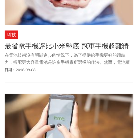
科技
最省電手機評比小米墊底 冠軍手機超難猜
在電池技術沒有明顯進步的情況下，為了提供給手機更好的續航
力，搭配更大容量電池是許多手機廠所選擇的作法。然而，電池續
航力長，並不一定代表著「手機省電」。因此，外媒
日期：2018-08-08
《PhoneArena》便針對「省電」這項議題，針對多款手機進行評
比，提供給您在挑選手機時可進行參考。