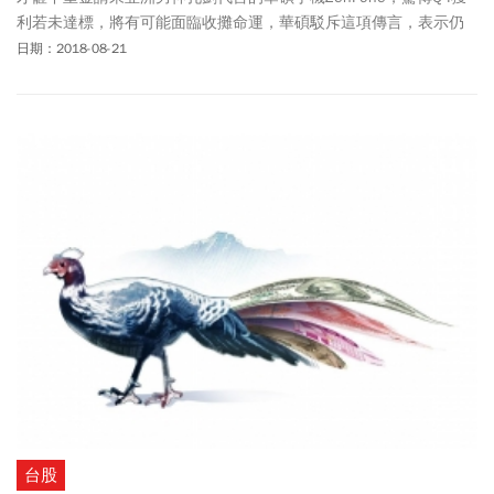
利若未達標，將有可能面臨收攤命運，華碩駁斥這項傳言，表示仍
會持續協助手機事業獲利，但外資與專家卻對華碩手機前景有顧
日期：2018-08-21
慮。
台股