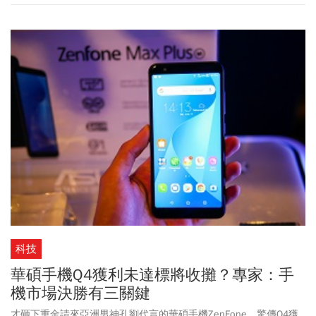
科技
華碩手機Q4獲利未達標將收攤？專家：手
機市場決勝有三關鍵
才砸下重金請來亞洲男神孔劉代言的華碩手機ZenFone，驚傳Q4獲