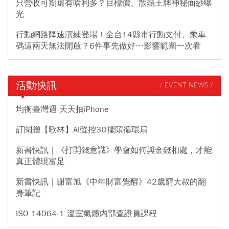
只營收可期還有啥利多？目標價、散熱王牌神秘面紗曝
光
行動網路降速演練登場！全台14縣市行動支付、乘車
碼這兩天無法開啟？6件事先做好…影響範圍一次看
活動快訊
/ EVENT NEWS /
均衡臺灣週 天天抽iPhone
訂閱贈【歌林】AI聲控3D擺頭循環扇
新書快訊｜《打開錢意識》學會如何與金錢相處，才能
真正體現富足
新書快訊｜謝富旭《中年財富覺醒》42歲窮大叔的翻
身筆記
ISO 14064-1 溫室氣體內部查證員課程