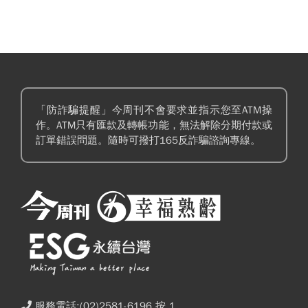
「防詐騙提醒」今周刊不會要求並指示您至ATM操
作。ATM只有匯款及轉帳功能，無法解除分期付款或
訂單錯誤問題。隨時可撥打165反詐騙諮詢專線。
服務電話:(02)2581-6196 按 1