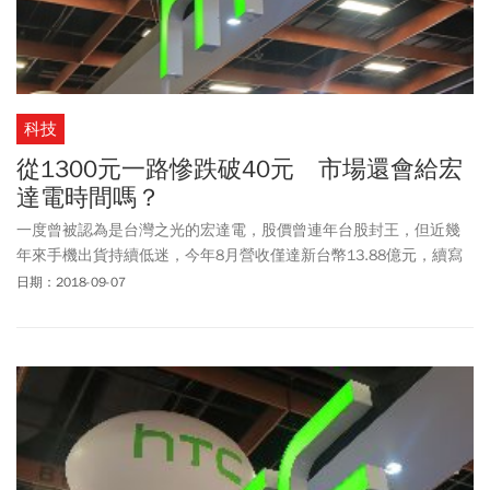
科技
從1300元一路慘跌破40元 市場還會給宏
達電時間嗎？
一度曾被認為是台灣之光的宏達電，股價曾連年台股封王，但近幾
年來手機出貨持續低迷，今年8月營收僅達新台幣13.88億元，續寫
下近15年來新低，相較於2017年同期的30億元營收近乎腰斬，今
日期：2018-09-07
（9/7）天股價跌至39.45元，創下上市以來新低。