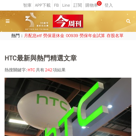
0
熱門：
月配息etf
勞保退休金
00939
勞保年金試算
存股名單
HTC最新與熱門精選文章
熱搜關鍵字:
HTC
共有
242
項結果