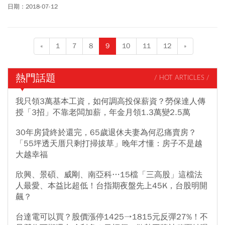
息顯示，「Exodus」可能要價不斐，售價預估將達約1,000美元，將
日期：2018-07-12
比蘋果(Apple)預計今秋開賣的次代iPhone X還要貴。
«
1
7
8
9
10
11
12
»
熱門話題
/ HOT ARTICLES /
我只領3萬基本工資，如何調高投保薪資？勞保達人傳
授「3招」不靠老闆加薪，年金月領1.3萬變2.5萬
30年房貸終於還完，65歲退休夫妻為何忍痛賣房？
「55坪透天厝只剩打掃拔草」晚年才懂：房子不是越
大越幸福
欣興、景碩、威剛、南亞科…15檔「三高股」這檔法
人最愛、本益比超低！台指期夜盤先上45K，台股明開
飆？
台達電可以買？股價漲停1425→1815元反彈27%！不