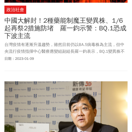
政治社會
中國大解封！2種藥能制魔王變異株、1/6
起再祭2措施防堵 羅一鈞示警：BQ.1恐成
下波主流
台灣疫情有逐漸升溫趨勢，雖然目前仍以BA.5病毒株為主流，但中
央流行疫情指揮中心醫療應變組副組長羅一鈞表示，BQ.1變異株不
容小覷，有可能會成為下一波國內的主流株。另一方面，面對1/8中
日期：2023-01-09
國大解封，指揮中心也宣布，1/6起只要是中國轉機港澳來台 1/6
起登機前必須附「篩檢陰性報告」。而對於中國主流病毒BF.7有可
能隨著觀光客帶進台灣，羅一鈞強調2款抗病毒藥對Omicron系列變
種病毒都有療效。