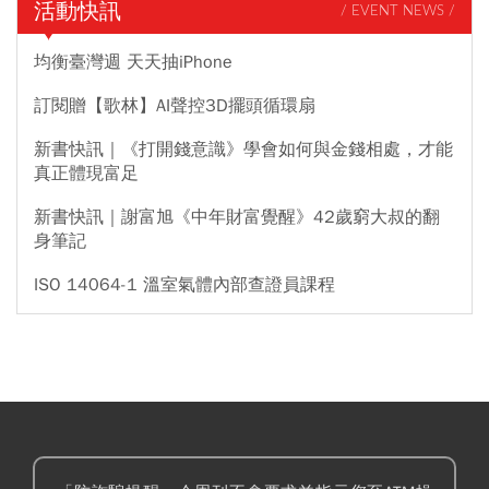
活動快訊
/ EVENT NEWS /
均衡臺灣週 天天抽iPhone
訂閱贈【歌林】AI聲控3D擺頭循環扇
新書快訊｜《打開錢意識》學會如何與金錢相處，才能
真正體現富足
新書快訊｜謝富旭《中年財富覺醒》42歲窮大叔的翻
身筆記
ISO 14064-1 溫室氣體內部查證員課程