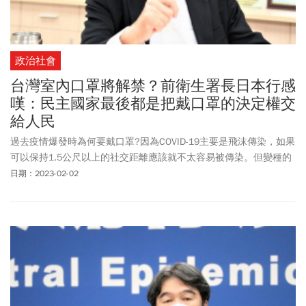
政治社會
台灣室內口罩將解禁？前衛生署長日本行感
嘆：民主國家最後都是把戴口罩的決定權交
給人民
過去疫情爆發時為何要戴口罩?因為COVID-19主要是飛沫傳染，如果
可以保持1.5公尺以上的社交距離應該就不太容易被傳染。但變種的
Omicron 主要是侵犯上呼吸道，氣溶膠（Aerosol）也成為主要傳染
日期：2023-02-02
途徑，因此戴口罩成為預防傳播最好的工具，基本上只要不要接觸
到感染者，加上洗手，應該可以避免多數的感染。