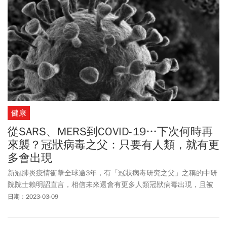
健康
從SARS、MERS到COVID-19…下次何時再
來襲？冠狀病毒之父：只要有人類，就有更
多會出現
新冠肺炎疫情衝擊全球逾3年，有「冠狀病毒研究之父」之稱的中研
院院士賴明詔直言，相信未來還會有更多人類冠狀病毒出現，且被
間隔期間將會變短，但他樂觀認為在此次疫情後投入更多經費、設
日期：2023-03-09
備與研究量能，會更有信心、能力與方法去應對。對於相當具爭議
性的COVID-19起源究竟為何，賴明詔解釋目前這支病毒的起源有兩