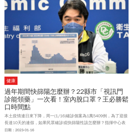
健康
過年期間快篩陽怎麼辦？22縣市「視訊門
診能領藥」一次看！室內脫口罩？王必勝鬆
口時間點
本土疫情連日來下降，周一(1/16)確診個案為1萬5409例，為了迎接
長達10天的連假，如果民眾確診或快篩陽性該怎麼辦？指揮中心表
示，可到疾管署網站首頁「COVID-19春節防疫專區」查詢，此外，
日期：2023-01-16