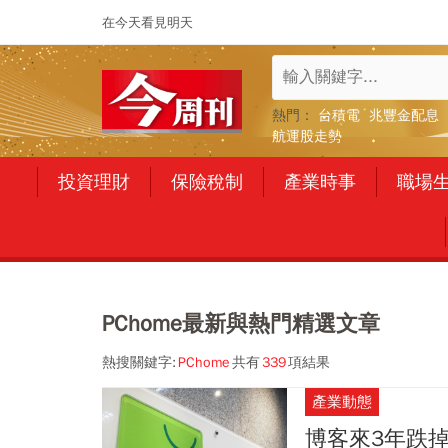
在今天看見明天
熱門：
台積電
兆豐金配息
航運股走勢
投資理財
保險稅制
產業時事
職場
PChome最新與熱門精選文章
熱搜關鍵字:
PChome
共有
339
項結果
產業動態
博客來3年跌