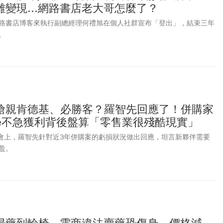
變現...網路書店老大哥怎麼了？
路書店博客來執行副總經理何禮旭在個人社群宣布「登出」，結束三年
。
搶親肯德基、必勝客？羅智先回應了！併購家
me不急獲利背後盤算「零售業很殘酷現實」
股東會上，羅智先針對近3年併購案的虧損狀況做出回應，坦言新夥伴需要
盈。