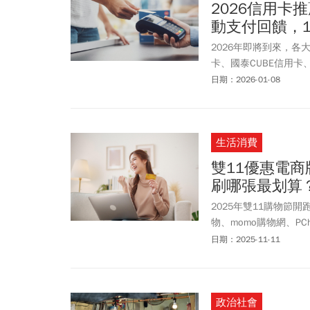
2026信用卡推
獎，消費門市橫跨新北
動支付回饋，
獎落屏東愛園店、冬山
200萬，分別在台中向
2026年即將到來，各
有7張未領，領獎期限
卡、國泰CUBE信用卡
號Gogoro花11元租共
Pay適合綁哪張卡？
日期：2026-01-08
等。
生活消費
雙11優惠電商
刷哪張最划算
2025年雙11購物
物、momo購物網、PC
饋。雙11電商活動推
日期：2025-11-11
信用卡刷卡回饋，整體
搭配直播、遊戲互動及
典。《今周刊》收集2
政治社會
訊！