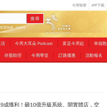
搜尋
股票抽籤
00929
生活
今周大耳朵 Podcast
富足今周起
幸福熟
存股助理
今周學堂
訂購優惠
活動報名
掉9成獲利！砸10億升級系統、開實體店，空