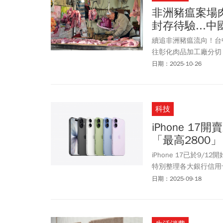
非洲豬瘟案場肉
封存待驗...
續追非洲豬瘟流向！台
往彰化肉品加工廠分切
宜週日視訊出席非洲豬
日期：2025-10-26
廠商退回上游彰化分切
瘟病株。此外，有郵局
肉製品的食品，引發各
科技
先經海關X光檢查，有
iPhone 1
「最高2800
iPhone 17已於9/
特別整理各大銀行信用卡
金最殺，想在蘋果官網、
日期：2025-09-18