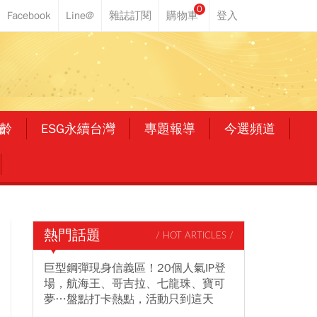
0
齡
ESG永續台灣
專題報導
今選頻道
熱門話題
/ HOT ARTICLES /
巨型鋼彈現身信義區！20個人氣IP登
場，航海王、哥吉拉、七龍珠、寶可
夢…盤點打卡熱點，活動只到這天