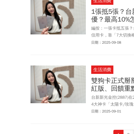
生活消費
1張抵5張？
優？最高10
編按：一張卡抵五張？台新
信用卡，靠「7大切換權
多、刷得更聰明嗎？懶
日期：2025-09-08
生活消費
雙狗卡正式掰掰
紅版、回饋重
台新新光金控(2887)
4大神卡「太陽卡/玫瑰卡
台新Richart卡成
日期：2025-09-01
Unicard信用卡相互
面長什麼樣子、新戶活