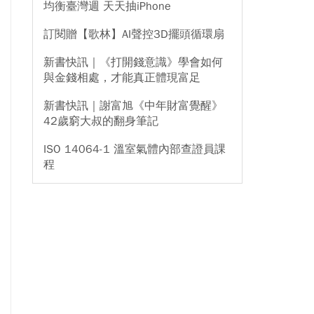
均衡臺灣週 天天抽iPhone
訂閱贈【歌林】AI聲控3D擺頭循環扇
新書快訊｜《打開錢意識》學會如何
與金錢相處，才能真正體現富足
新書快訊｜謝富旭《中年財富覺醒》
42歲窮大叔的翻身筆記
ISO 14064-1 溫室氣體內部查證員課
程