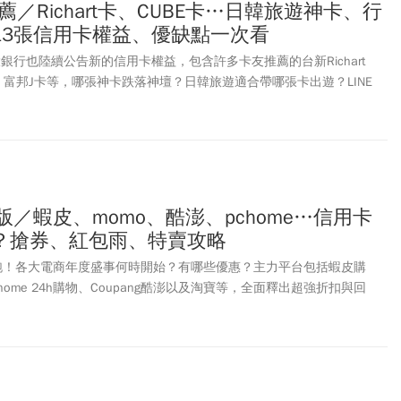
薦／Richart卡、CUBE卡…日韓旅遊神卡、行
、宜蘭、桃園、新竹、台中、台南及屏東；其中特別獎1千萬開出2組，
13張信用卡權益、優缺點一次看
義成店，幸運兒最少只花39元買2瓶茶飲。全聯則開出1張千萬、1張
上門市以及台北文山興隆門市。114年11-12月期統一發票千萬特別獎還
大銀行也陸續公告新的信用卡權益，包含許多卡友推薦的台新Richart
至5月5日止，逾期將無法兌領。消費地點包括：桃園市龜山區頂湖路33
、富邦J卡等，哪張神卡跌落神壇？日韓旅遊適合帶哪張卡出遊？LINE
享機車、新北市淡水區中山北路2段188巷全家Family Mart花49元買食品
各大熱門信用卡權益、亮點及適合族群一次看。
版／蝦皮、momo、酷澎、pchome…信用卡
？搶券、紅包雨、特賣攻略
節開跑！各大電商年度盛事何時開始？有哪些優惠？主力平台包括蝦皮購
home 24h購物、Coupang酷澎以及淘寶等，全面釋出超強折扣與回
出滿額折扣、限時優惠、免運券、蝦幣及紅包回饋等多重利多，尤其結合
優惠幅度可達40%以上，購物體驗更趨多元與便利。此外，各電商平台
會員專屬活動，提升節慶熱度與消費積極性，成為年終最大購物節慶
025雙11購物節各電商平台優惠總整理，提供讀者完整的消費搶便宜資