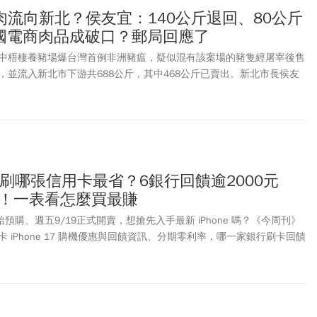
流向新北？侯友宜：140公斤退回、80公斤
中國電商肉品成破口？郵局回應了
中梧棲養豬場爆台灣首例非洲豬瘟，疑似混有該案場的豬隻經屠宰後售
，並流入新北市下游共688公斤，其中468公斤已賣出。新北市長侯友
瘟中央災害應變中心會議時表示，220公斤沒有賣出，其中140公斤請
場，另外80公斤是豬排，已就地封存，希望中央協助檢驗是否有非洲豬
人員表示近3個月以來，中國跨境電商包裹數量暴增，其中不乏含有豬
界對非洲豬瘟防疫網可能出現破口的擔憂。對此，中華郵政回應，包裹
可疑動植物包裹，會立即通知農業部防檢署檢驗。
7開賣刷哪張信用卡最省？6銀行回饋逾2000元
」！一表看怎麼買最賺
12開始預購、週五9/19正式開賣，想搶先入手最新 iPhone 嗎？《今周刊》
 iPhone 17 購機優惠與回饋資訊、分期零利率，哪一家銀行刷卡回饋
蘋果直營店購買iPhone 17 信用卡推薦哪一張？想省荷包就趁現在！