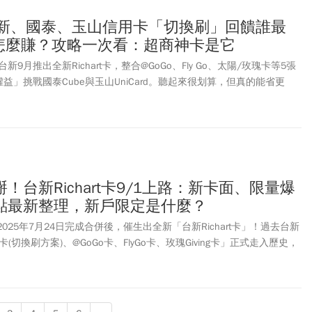
台新、國泰、玉山信用卡「切換刷」回饋誰最
%怎麼賺？攻略一次看：超商神卡是它
9月推出全新Richart卡，整合@GoGo、Fly Go、太陽/玫瑰卡等5張
益」挑戰國泰Cube與玉山UniCard。聽起來很划算，但真的能省更
錢包整理3大切換卡優缺點，一次比較誰才是最強神卡！
！台新Richart卡9/1上路：新卡面、限量爆
點最新整理，新戶限定是什麼？
在2025年7月24日完成合併後，催生出全新「台新Richart卡」！過去台新
(切換刷方案)、@GoGo卡、FlyGo卡、玫瑰Giving卡」正式走入歷史，
為信用卡市場上第3張權益自選的信用卡，屆時將與國泰世華CUBE卡、玉山
較勁，形成三強鼎立的局面。究竟台新Richart卡有哪些變動及回饋、新卡
動有哪些，《今周刊》本文帶讀者一次看。