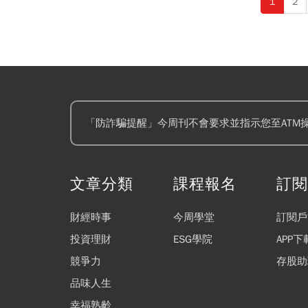
1
2
「防詐騙提醒」今周刊不會要求並指示您至ATM
文章分類
課程報名
訂
財經時事
今周學堂
訂閱戶
投資理財
ESG學院
APP下
競爭力
存股助
品味人生
幸福熟齡