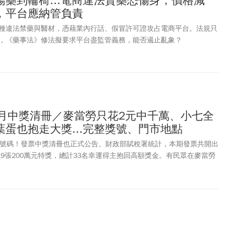
藥到輪椅...電商違法賣藥恐傷身，價格減
，平台應納管負責
種違法禁藥與醫材，憑藉業內行話、假冒許可證攻占電商平台。法規只
，《藥事法》修法擬要求平台盡監管義務，能否遏止亂象？
2月中獎清冊／麥當勞只花2元中千萬、小七全
蛋也抱走大獎...完整獎號、門市地點
一發票號碼！發票中獎清冊也正式公告。財政部賦稅署統計，本期發票共開出
19張200萬元特獎，總計33名幸運得主抱回高額獎金。有民眾在麥當勞
發票，幸運抱走千萬獎金。千萬特別獎獎號為「87510041」，200萬
」；頭獎（20萬元）3組分別為「21677046」、「44662410」、
獎期間為115年4月6日至115年7月6日。超商發票中獎部分，711公布開出
00萬特獎、3張雲端發票專屬獎100萬，共有9名幸運兒；其中一人只花
200萬特獎更「只花6元」。其中有個大亮點是，位在台北市中正區的「臺
千萬大獎，以及雲端發票專屬獎100萬！全家也有7位幸運兒抱回大