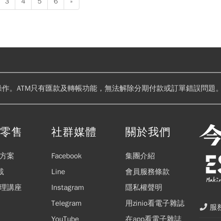
3
4
5
6
»
操作。ATM只有匯款及轉帳功能，無法解除分期付款或訂單錯誤問題。
閱零售
社群媒體
關於我們
方案
Facebook
集團介紹
載
Line
會員服務條款
理講座
Instagram
隱私權聲明
Telegram
用zinio看電子雜誌
服務
YouTube
在app看電子雜誌