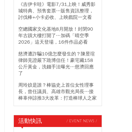
《吉伊卡哇》電影7/31上映！威秀影
城特典、預售套票…販售資訊整理，
討伐棒+小卡必收、上映戲院一文看
空總國家文化基地8月開放！封閉90
年古蹟大樓打開了…加碼「晴空季
2026」這天登場，16件作品必看
慈濟遭詐騙10億怎麼發生的？陳昱瑄
律師見證嚴下跪博信任！豪宅藏158
公斤黃金，洗錢手法曝光…慈濟回應
了
周玲妏是誰？棒協史上首位女性理事
長，曾任議員、高雄市觀光局長…接
棒辜仲諒推3大改革：打造棒球人之家
活動快訊
/ EVENT NEWS /