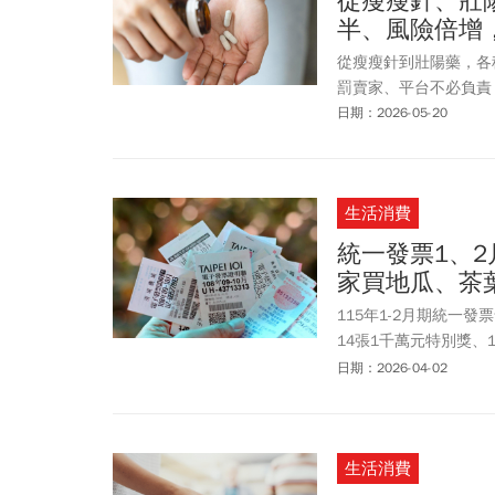
從瘦瘦針、壯陽
半、風險倍增
從瘦瘦針到壯陽藥，各
罰賣家、平台不必負責
日期：2026-05-20
生活消費
統一發票1、
家買地瓜、茶葉
115年1-2月期統
14張1千萬元特別獎、
拿到一張消費金額2元的
日期：2026-04-02
特獎號碼「32220522
「31262513」。領
3張千萬特別獎、3張2
生活消費
39元就中1千萬元、
醫東」門市，開出一張