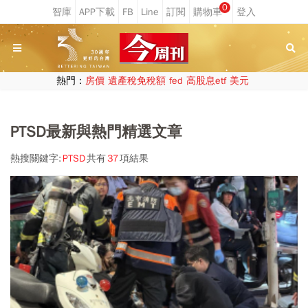
0
熱門：
房價
遺產稅免稅額
fed
高股息etf
美元
PTSD最新與熱門精選文章
熱搜關鍵字:
PTSD
共有
37
項結果