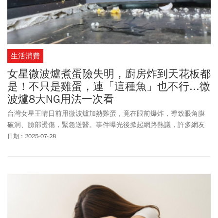
生活消費
女星微波爐煮蛋險失明，廚房炸到天花板都
是！不只是雞蛋，連「這種魚」也不行...微
波爐8大NG用法一次看
台灣女星王晴日前用微波爐加熱雞蛋，竟在眼前爆炸，導致眼角膜
破洞、臉部燙傷，緊急送醫。事件曝光後掀起網路熱議，許多網友
驚呼這是基本常識，也有人分享「安全微波法」。但其實，微波爐
日期：2025-07-28
能加熱的東西真的有限，錯誤使用不只會爆炸，還可能引發火災或
受傷。微波爐有哪些NG用法？微波食物真的會致癌嗎？正確用法一
次看懂。