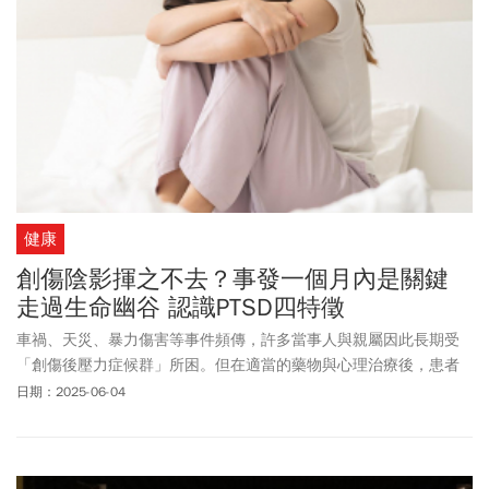
健康
創傷陰影揮之不去？事發一個月內是關鍵
走過生命幽谷 認識PTSD四特徵
車禍、天災、暴力傷害等事件頻傳，許多當事人與親屬因此長期受
「創傷後壓力症候群」所困。但在適當的藥物與心理治療後，患者
仍有機會恢復正常生活，並產生正向的心理轉變。
日期：2025-06-04