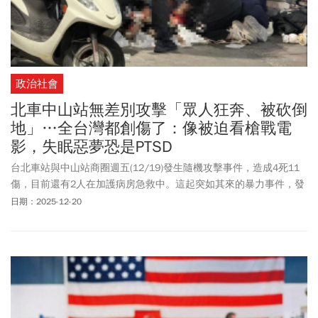
政治社會
北車中山站無差別攻擊「眾人狂奔、被砍倒
地」…全台灣都創傷了：像被迫看槍戰電
影，失眠惡夢恐是PTSD
台北車站與中山站商圈週五(12/19)發生隨機攻擊事件，造成4死11
傷，目前還有2人在加護病房急救中。這起突如其來的暴力事件，發
生在通勤人潮最密集的時段，不少民眾親眼目睹或近距離經歷過
日期：2025-12-20
程，捷運站內一度陷入混亂。儘管嫌犯已身亡，政府也立即啟動緊
急應變機制，加強警力與安全維護，但事件帶來的衝擊，顯然不只
停留在現場。衛福部提醒，突發且具暴力性的公共安全事件，往往
會引發民眾緊張、不安、恐慌，甚至反覆回想事件畫面、出現失眠
或心悸等壓力反應，這些都屬於常見的心理反應，不必過度自責或
壓抑。呼籲民眾可掌握「安、靜、能、繫、望」五字訣，循序照顧
自己的心理健康。