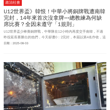
政治社會
U12世界盃》韓恨！中華小將銅牌戰遭南韓
完封，14年來首次沒拿牌⋯總教練為何缺
席比賽？全因未遵守「1規則」
U12世界盃少棒賽銅牌戰，中華隊在12小時內再度交手南韓，不過
昨役延長賽勝出的他們，今天卻遭0：2完封，本屆以第4名作收，這
也是賽會開辦14年以來，中華隊首度沒有帶回獎牌。
日期：2025-08-03