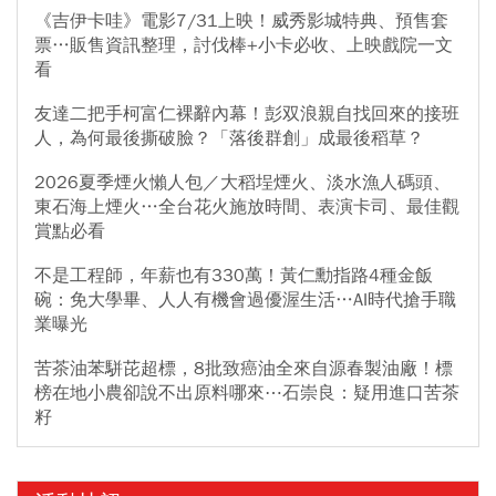
《吉伊卡哇》電影7/31上映！威秀影城特典、預售套
票…販售資訊整理，討伐棒+小卡必收、上映戲院一文
看
友達二把手柯富仁裸辭內幕！彭双浪親自找回來的接班
人，為何最後撕破臉？「落後群創」成最後稻草？
2026夏季煙火懶人包／大稻埕煙火、淡水漁人碼頭、
東石海上煙火…全台花火施放時間、表演卡司、最佳觀
賞點必看
不是工程師，年薪也有330萬！黃仁勳指路4種金飯
碗：免大學畢、人人有機會過優渥生活…AI時代搶手職
業曝光
苦茶油苯駢芘超標，8批致癌油全來自源春製油廠！標
榜在地小農卻說不出原料哪來⋯石崇良：疑用進口苦茶
籽