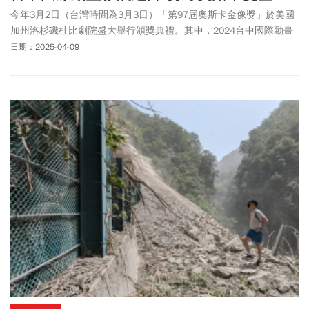
今年3月2日（台灣時間為3月3日）「第97屆奧斯卡金像獎」於美國
加州洛杉磯杜比劇院盛大舉行頒獎典禮。其中，2024台中國際動畫
影展開幕片《喵的奇幻漂流》（Flow）勇奪「奧斯卡最佳動畫長
日期：2025-04-09
片」，短片競賽入圍作品《柏樹陰影下》（In the Shadow of the
Cypress）則獲得「奧斯卡最佳動畫短片」。