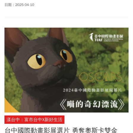
深刻。解放日川普大帝在白宮草坪上重現百餘年前老佛爺的霸氣，
日期：2025-04-10
這是歷史的一幕。歷史總是一再重演，老佛爺的故事告訴我們，霸
氣外露會變成「側漏」，然並卵（然而並沒有什麼卵用的縮語）！
漾台中：富市台中X新好生活
台中國際動畫影展選片 勇奪奧斯卡雙金