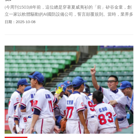
(今周刊1503)8年前，這位總是穿著夏威夷衫的「前」矽谷金童，創
立一家以軟體驅動的AI國防設備公司，誓言顛覆規則。當時，業界多
認為他勾勒的願景過於瘋狂，冷眼相待。8年過後，他所創辦的安杜
日期：2025-10-08
里爾，已成為全球估值最高的國防新創，被認為影響力不亞於
OpenAI。他的人生哲學，是寧可在通往獨特目標的險路上跌跤，也
不願複製眾人認為可行的成功途徑；而台灣，是他邁向終點的最重
要夥伴之一。