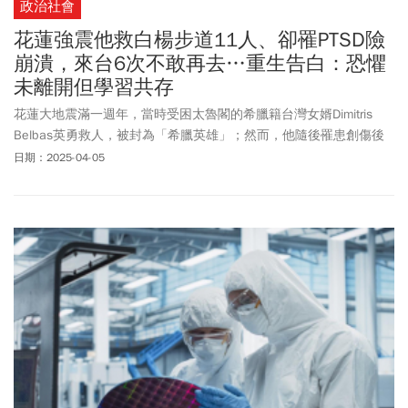
政治社會
花蓮強震他救白楊步道11人、卻罹PTSD險
崩潰，來台6次不敢再去…重生告白：恐懼
未離開但學習共存
花蓮大地震滿一週年，當時受困太魯閣的希臘籍台灣女婿Dimitris
Belbas英勇救人，被封為「希臘英雄」；然而，他隨後罹患創傷後
壓力症候群，直到最近才逐漸走出陰影，也希望回花蓮協助重建。
日期：2025-04-05
「每次談起地震，我就像再經歷一次，」現居新加坡的Dimitris近日
接受中央社記者視訊專訪，談及地震後罹患創傷後壓力症候群
（PTSD）及逐漸復原的心路歷程，坦言最初極為煎熬。一年內他曾
6度訪台，卻始終未踏足花蓮。