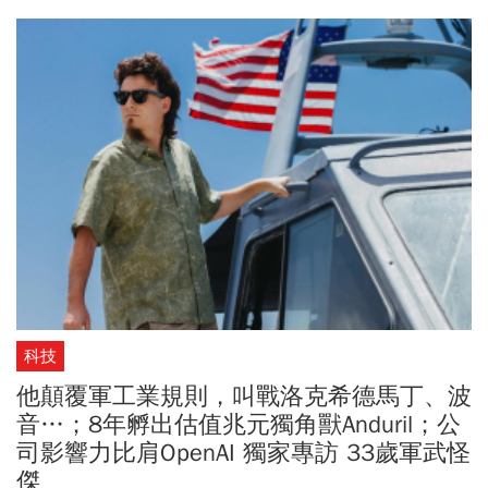
認為可行的成功途徑；而台灣，是他邁向終點的最重要夥伴之一。
科技
他顛覆軍工業規則，叫戰洛克希德馬丁、波
音…；8年孵出估值兆元獨角獸Anduril；公
司影響力比肩OpenAI 獨家專訪 33歲軍武怪
傑