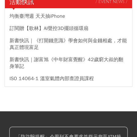
活動快訊
/ EVENT NEWS /
均衡臺灣週 天天抽iPhone
訂閱贈【歌林】AI聲控3D擺頭循環扇
新書快訊｜《打開錢意識》學會如何與金錢相處，才能
真正體現富足
新書快訊｜謝富旭《中年財富覺醒》42歲窮大叔的翻
身筆記
ISO 14064-1 溫室氣體內部查證員課程
「防詐騙提醒」今周刊不會要求並指示您至ATM操