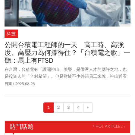
科技
公開台積電工程師的一天 高工時、高強
度、高壓力為何撐得住？「台積電之歌」一
聽：馬上有PTSD
在台灣，台積電有「護國神山」美譽，是優秀人才的應許之地，也
是投資人的「全村希望」。但是對於不少外籍員工來說，神山近看
卻是魔山，為什麼？
日期：2025-03-25
1
2
3
4
»
熱門話題
/ HOT ARTICLES /