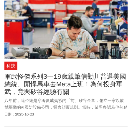
科技
軍武怪傑系列3一19歲親筆信勸川普選美國
總統、開悍馬車去Meta上班！為何投身軍
武，竟與矽谷經驗有關
八年前，這位總是穿著夏威夷衫的「前」矽谷金童，創立一家以軟
體驅動的AI國防設備公司，誓言顛覆規則。當時，業界多認為他勾勒
的願景過於瘋狂，冷眼相待。八年過後，他所創辦的安杜里爾，已
日期：2025-10-23
成為全球估值最高的國防新創，被認為影響力不亞於OpenAI。他的
人生哲學，是寧可在通往獨特目標的險路上跌跤，也不願複製眾人