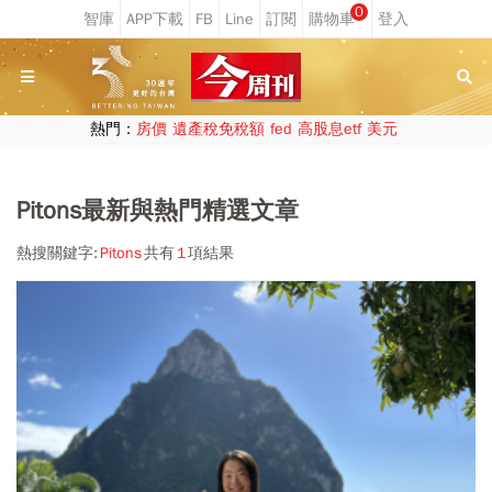
0
熱門：
房價
遺產稅免稅額
fed
高股息etf
美元
Pitons最新與熱門精選文章
熱搜關鍵字:
Pitons
共有
1
項結果