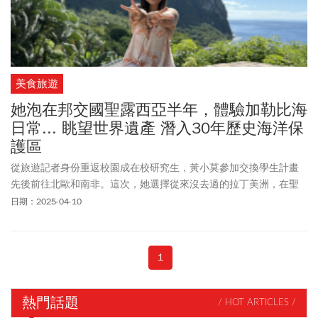
美食旅遊
她泡在邦交國聖露西亞半年，體驗加勒比海
日常... 眺望世界遺產 潛入30年歷史海洋保
護區
從旅遊記者身份重返校園成在校研究生，黃小莫參加交換學生計畫
先後前往北歐和南非。這次，她選擇從來沒去過的拉丁美洲，在聖
露西亞（Saint Lucia）待了約半年，深入體驗當地的文化與自然環
日期：2025-04-10
境，並觀察永續發展。
1
熱門話題
/ HOT ARTICLES /