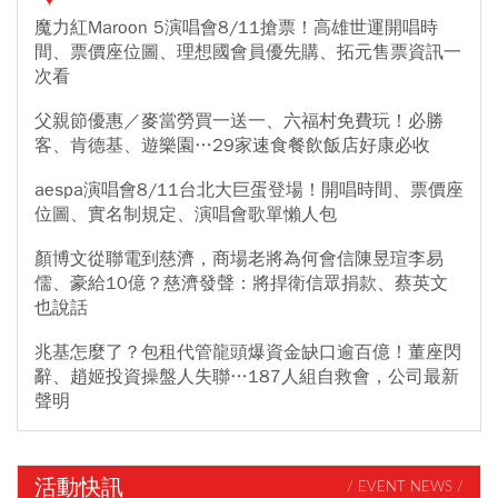
魔力紅Maroon 5演唱會8/11搶票！高雄世運開唱時
間、票價座位圖、理想國會員優先購、拓元售票資訊一
次看
父親節優惠／麥當勞買一送一、六福村免費玩！必勝
客、肯德基、遊樂園…29家速食餐飲飯店好康必收
aespa演唱會8/11台北大巨蛋登場！開唱時間、票價座
位圖、實名制規定、演唱會歌單懶人包
顏博文從聯電到慈濟，商場老將為何會信陳昱瑄李易
儒、豪給10億？慈濟發聲：將捍衛信眾捐款、蔡英文
也說話
兆基怎麼了？包租代管龍頭爆資金缺口逾百億！董座閃
辭、趙姬投資操盤人失聯…187人組自救會，公司最新
聲明
活動快訊
/ EVENT NEWS /