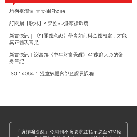
均衡臺灣週 天天抽iPhone
訂閱贈【歌林】AI聲控3D擺頭循環扇
新書快訊｜《打開錢意識》學會如何與金錢相處，才能
真正體現富足
新書快訊｜謝富旭《中年財富覺醒》42歲窮大叔的翻
身筆記
ISO 14064-1 溫室氣體內部查證員課程
「防詐騙提醒」今周刊不會要求並指示您至ATM操