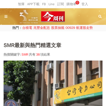
0
熱門：
台積電
兆豐金配息
股票抽籤
00929
航運股走勢
SMR最新與熱門精選文章
熱搜關鍵字:
SMR
共有
38
項結果