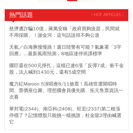
足以建立必要的能源韌性，「這樣美國想有效幫助台灣時，就有其
限制」。
熱門話題
/ HOT ARTICLES /
慈濟遭詐騙10億，蔣萬安稱「政府買夠疫苗，民間就
不用採購」！謝金河：這句話說得不夠公道
天氣／白海豚慢慢跳！週日陸警有可能？氣象署「3字
回應」...最新風雨預測，8地區達停班課標準
國巨還在500元掙扎，這檔已連6漲「反彈7成」衝千金
股，法人喊到1430元，還有5成空間
魔力紅Maroon 5演唱會8/11搶票！高雄世運開唱時
間、票價座位圖、理想國會員優先購、拓元售票資訊一
次看
華邦電(2344)、南亞科(2408)、旺宏(2337)第二根漲
停穩了？記憶體股只能挑一檔挑誰，杜金龍2理由喊選
它