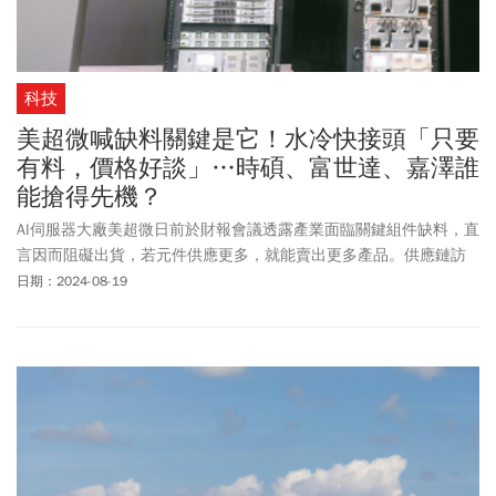
科技
美超微喊缺料關鍵是它！水冷快接頭「只要
有料，價格好談」…時碩、富世達、嘉澤誰
能搶得先機？
AI伺服器大廠美超微日前於財報會議透露產業面臨關鍵組件缺料，直
言因而阻礙出貨，若元件供應更多，就能賣出更多產品。供應鏈訪
查後，找出美超微所指的缺料元件是水冷關鍵零組件快接頭。台廠
日期：2024-08-19
中，時碩（4566）、富世達（6805）、嘉澤（3533）正加速送樣驗
證，有望於本季起陸續認列營收，搶搭這波缺貨商機。