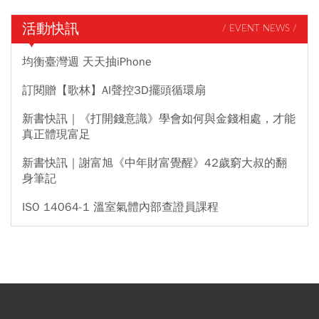
活動快訊
/ EVENT NEWS /
均衡臺灣週 天天抽iPhone
訂閱贈【歌林】AI聲控3D擺頭循環扇
新書快訊｜《打開錢意識》學會如何與金錢相處，才能
真正體現富足
新書快訊｜謝富旭《中年財富覺醒》42歲窮大叔的翻
身筆記
ISO 14064-1 溫室氣體內部查證員課程