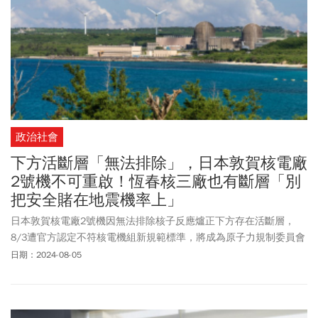
政治社會
下方活斷層「無法排除」，日本敦賀核電廠
2號機不可重啟！恆春核三廠也有斷層「別
把安全賭在地震機率上」
日本敦賀核電廠2號機因無法排除核子反應爐正下方存在活斷層，
8/3遭官方認定不符核電機組新規範標準，將成為原子力規制委員會
成立後，首座未獲同意重啟運轉的核電機組。今年初日本石川縣能
日期：2024-08-05
登半島發生規模7.6強震造成鄰近核電廠災情，當時綠色公民行動聯
盟秘書長崔愫欣就曾表示，過去日本以為西日本沒有發生大地震比
較安全，沒想到這個預測是不對的。她週一（8/5）受訪時也引述台