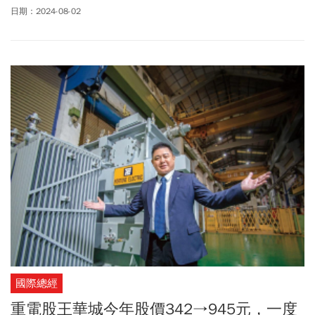
電」！這個標題非常直接，行政院立刻透過發言人出來澄清說沒有
日期：2024-08-02
這回事！
國際總經
重電股王華城今年股價342→945元，一度