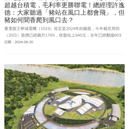
超越台積電，毛利率更勝聯電！總經理許逸
德：大家聽過「豬站在風口上都會飛」，但
豬如何聞香爬到風口去？
重電股王華城電機（1519）肯定是2024年的飆股，今年截至周四
（20日）股價已經飆升176%，收盤站上945元，全年已經翻揚603
元，最高曾衝到988元，極有可能成為下一檔千金股！不僅如此，華
日期：2024-06-20
城股價這個月一度超越台積電，而且毛利率去年達到31%，今年第一
季更衝上34%，超越了聯電同期的30.9%。華城是傳產股，為何去年
以來成長如此迅猛，營運表現極度亮眼？在華城家族第三代、現任
總經理許逸德眼中，這個基礎早在55年前祖父許憲樑創業時，就已
經奠下了，而要在外在環境變化中抓到機會，就一定要向國內外的
成功企業學習。