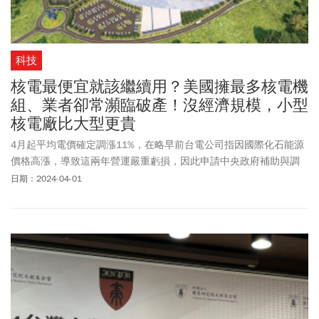
科技
核電最便宜就該繼續用？美國擁最多核電機
組、業者卻常瀕臨破產！沒經濟規模，小型
核電廠比大型更貴
4月起平均電價確定調漲11%，在略早前台電公司指因國際化石能源
價格高漲，導致這兩年營運嚴重虧損，因此申請中央政府補助與調
漲電價解決困境。擁核人士則認為台電虧損源於蔡政府的廢核政
日期：2024-04-01
策，在立法院擁有多數席次的國民黨委員倡議核二、三延役，醞釀
修改《核子反應器設施運轉執照申請審核辦法》，廢除延役應於執
照有效期屆滿5年前提出的申請期限；因為他們認定核電最便宜，該
繼續用。