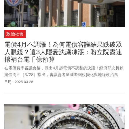
政治社會
電價4月不調漲！為何電價審議結果跌破眾
人眼鏡？這3大隱憂決議凍漲：盼立院盡速
撥補台電千億預算
在電價費率審議會後，做出4月起電價不調整的決議！經濟部次長賴
建信周五（3/28）指出，審議會考量國際關稅變化與地緣政治風
險，可能引發國際經濟及物價波動隱憂。因此，審議會委員慎重看
日期：2025-03-28
待電價對物價的影響，決議本次電價不調整，也建請經濟部全力爭
取立法院支持撥補台電預算，穩健台電財務體質。