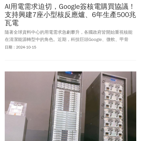
AI用電需求迫切，Google簽核電購買協議！
支持興建7座小型核反應爐、6年生產500兆
瓦電
隨著全球資料中心的用電需求急劇攀升，各國政府皆開始重視核能
在清潔能源轉型中的角色。近期，科技巨頭Google、微軟、甲骨
文、亞馬遜都宣布投資核電項目，甚至連受到311福島核災重創的日
日期：2024-10-15
本，也宣布將重啟女川核電廠二號機組。