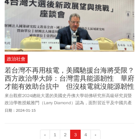
政治社會
若台灣不再用核電，美國馳援台海將受限？
西方政治學大師：台灣需具能源韌性 華府
才能有效助台抗中 但沒核電就沒能源韌性
來台觀察2024總統大選的美國史丹佛大學胡佛研究所高級研究員暨
政治學教授戴雅門（Larry Diamond）認為，面對習近平及中國共產
黨想以各種方式逼迫台灣與中國統一的野心，台灣不論在建立內部
日期：2024-01-15
韌性及對外嚇阻力量，根本都沒有準備好。不僅如此，很少台灣人
意識到，台灣距離準備好的程度還非常遠。戴雅門直言，如果在台
灣危急時刻，美國要能有效幫助台灣，台灣要具備的條件之一是具
«
1
2
3
4
»
有能源韌性，但在他眼中，若沒有核能發電，台灣光靠再生能源不