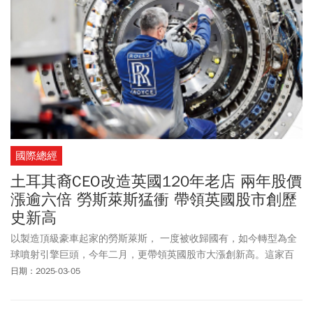
國際總經
土耳其裔CEO改造英國120年老店 兩年股價
漲逾六倍 勞斯萊斯猛衝 帶領英國股市創歷
史新高
以製造頂級豪車起家的勞斯萊斯， 一度被收歸國有，如今轉型為全
球噴射引擎巨頭，今年二月，更帶領英國股市大漲創新高。這家百
年老牌企業的重生之路，值得台企借鏡。
日期：2025-03-05