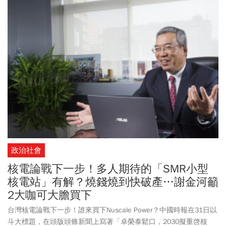
電相關報告指出，台灣恆春核三廠七百公尺處就有斷層通過。台灣
環保聯盟學術委員、中國文化大學化學工程與材料工程系副教授林
仁斌週一也受訪表示，台灣現有的四座核電廠區都鄰近長斷層帶，
甚至41公里長的恆春斷層就從核三廠區下通過，都不符合國際最新
的建廠安全標準。因此，台灣更應該做的是早日告別核電，而非擁
抱老舊核電廠。
政治社會
核電論戰下一步！多人期待的「SMR小型
核電站」有解？燒錢燒到快破產…謝金河籲
2大咖可大膽買下
台灣核電論戰下一步！誰來買下Nuscale Power？中國時報在31日以
斗大標題，在頭版頭條新聞上寫著「卓榮泰鬆口，2030擬重啓核