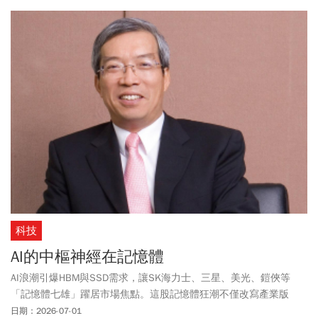
科技
AI的中樞神經在記憶體
AI浪潮引爆HBM與SSD需求，讓SK海力士、三星、美光、鎧俠等
「記憶體七雄」躍居市場焦點。這股記憶體狂潮不僅改寫產業版
圖，更牽動全球股市脈動。
日期：2026-07-01