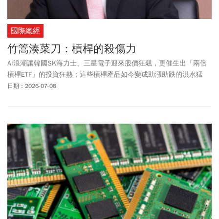
國際總經
竹篙湊菜刀：槓桿的殺傷力
AI浪潮讓韓國SK海力士、三星電子迎來股價狂飆，更催生出「兩倍
槓桿ETF」的投資狂熱；這些槓桿產品如今變成助漲助跌的洪水猛
獸，引起韓股崩跌、散戶傾家蕩產，是台灣必須謹記的警世課。
日期：2026-07-08