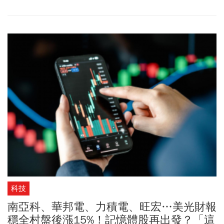
科技
南亞科、華邦電、力積電、旺宏…美光財報
穩全村盤後漲15%！記憶體股再出發？「這