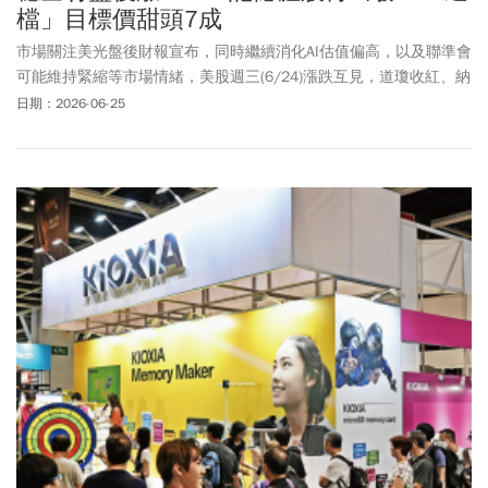
檔」目標價甜頭7成
市場關注美光盤後財報宣布，同時繼續消化AI估值偏高，以及聯準會
可能維持緊縮等市場情緒，美股週三(6/24)漲跌互見，道瓊收紅、納
斯達克與標普500、費半指數都小跌作收。而後美光公布讓投資人振
日期：2026-06-25
奮的財報表現，受惠於AI推動強勁記憶體需求，美光第三財季營收達
414.6億美元，遠超市場預期，更較去年同期翻漲超過4倍，預估下
一季度營收將達約500億美元，盤後股價大漲15%，過去1年股價飆
升約700%，推升公司市值突破1兆美元。執行長梅赫羅特指出，預
期產業供應要到2028年才會逐漸好轉，對記憶體股以及整體市場投
資信心來說，可以說是打了一劑強心針，預期DRAM及NAND報價將
持續上揚，產業供需結構及基本面並未出現明顯轉弱跡象。對包括
南亞科（2408）、華邦電（2344）、力積電（6770）、旺宏
(2337）等台灣記憶體股來說，可以說是利多加持，其中，南亞科、
華邦電週四午盤漲幅都有半根以上，不過力積電、旺宏相對疲弱。
從本土投顧、外資喊的最新目標價來看，記憶體股股價上檔還有17-
70%空間可期。