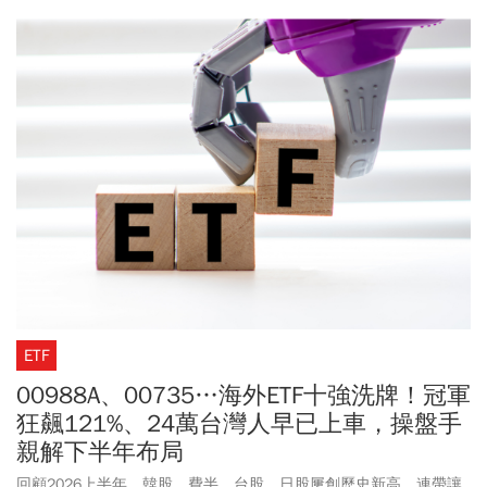
更指出，台積電將持續為高階記憶體需求添加動能。若單看記憶體
廠商年增表現，南亞科暴增621%、創見大增382%、群聯成長
301%，美銀分析指出，從2026會計年度預估估值來看，記憶體廠商
目前本益比普遍仍處於相對偏低水準，但獲利能力相當突出，其
中，DRAM 廠商南亞科預估本益比僅7倍、群聯更僅約 5.5 倍。股價
表現方面，今年以來記憶體族群領漲半導體產業，NAND概念股整體
漲幅優於DRAM，記憶體族群出現一波明顯回檔，主因市場開始擔憂
企業財報表現恐不如預期，但若從全年來看，多數個股仍維持可觀
漲幅。
ETF
00988A、00735…海外ETF十強洗牌！冠軍
狂飆121%、24萬台灣人早已上車，操盤手
親解下半年布局
回顧2026上半年，韓股、費半、台股、日股屢創歷史新高，連帶讓