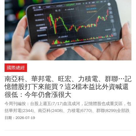
國際總經
南亞科、華邦電、旺宏、力積電、群聯…記
憶體股打下來能買？這2檔本益比外資喊還
很低：今年仍會漲很大
今周刊編按：台股上週五(7/17)血流成河，記憶體股也成重災區，包
括華邦電(2344)、南亞科(2408)、力積電(6770)、群聯(8299)全部跌
停鎖死，而旺宏(2337)跌幅也高達8.42%、創見(2451)約7%。究竟記
日期：2026-07-19
憶體股打下來還能買嗎？根據美銀全球研究部科技產業分析團隊的
通路調查結果指出，第三季DRAM均價季增幅度可望達到21%，報告