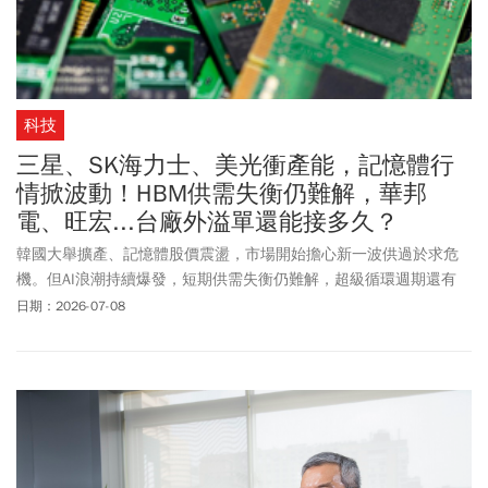
科技
三星、SK海力士、美光衝產能，記憶體行
情掀波動！HBM供需失衡仍難解，華邦
電、旺宏...台廠外溢單還能接多久？
韓國大舉擴產、記憶體股價震盪，市場開始擔心新一波供過於求危
機。但AI浪潮持續爆發，短期供需失衡仍難解，超級循環週期還有
戲？
日期：2026-07-08