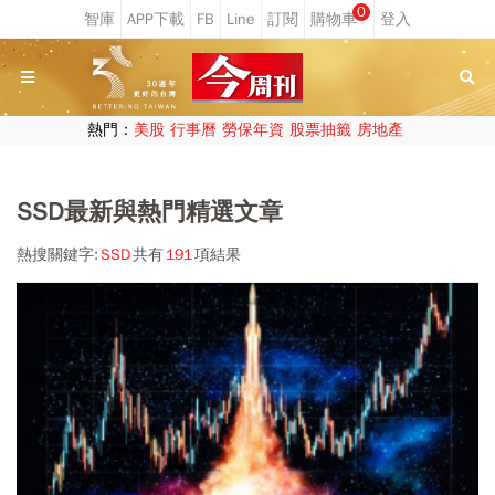
0
熱門：
美股
行事曆
勞保年資
股票抽籤
房地產
SSD最新與熱門精選文章
熱搜關鍵字:
SSD
共有
191
項結果