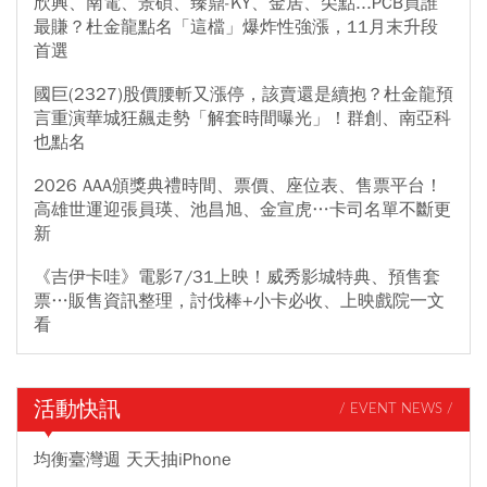
欣興、南電、景碩、臻鼎-KY、金居、尖點...PCB買誰
最賺？杜金龍點名「這檔」爆炸性強漲，11月末升段
首選
國巨(2327)股價腰斬又漲停，該賣還是續抱？杜金龍預
言重演華城狂飆走勢「解套時間曝光」！群創、南亞科
也點名
2026 AAA頒獎典禮時間、票價、座位表、售票平台！
高雄世運迎張員瑛、池昌旭、金宣虎…卡司名單不斷更
新
《吉伊卡哇》電影7/31上映！威秀影城特典、預售套
票…販售資訊整理，討伐棒+小卡必收、上映戲院一文
看
活動快訊
/ EVENT NEWS /
均衡臺灣週 天天抽iPhone