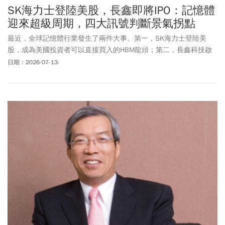
SK海力士登陸美股，長鑫即將IPO：記憶體
迎來超級周期，四大訊號判斷景氣拐點
最近，全球記憶體行業發生了兩件大事。第一，SK海力士登陸美
股，成為美國投資者可以直接買入的HBM龍頭；第二，長鑫科技啟
動科創板IPO，中國資本市場第一次迎來真正意義上的大型DRAM原
日期：2026-07-13
廠。一個代表全球AI記憶體龍頭，一個代表中國記憶體國產替代。