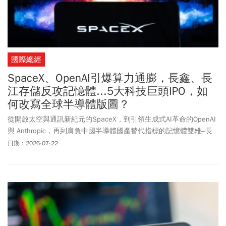
國際總經
SpaceX、OpenAI引爆算力通膨，長鑫、長
江存儲反攻記憶體...5大科技巨頭IPO，如
何改寫全球半導體版圖？
從開啟太空與通訊新紀元的SpaceX，到引領生成式AI革命的OpenAI
與 Anthropic，再到肩負中國半導體國產替代指標的記憶體雙雄--長
鑫存儲(長鑫科技)與長江存儲，這五家公司密集推進的首次公開募股
日期：2026-07-22
(IPO)，不僅是企業發展史上的資金里程碑，更是全球科技產業版
圖、AI 軍備競賽以及半導體供應鏈重組的關鍵分水嶺，並在公共資
本的全面介入下，劃出了全球半導體產業的全新邊界。