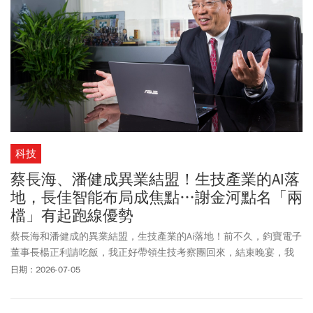
科技
蔡長海、潘健成異業結盟！生技產業的AI落
地，長佳智能布局成焦點…謝金河點名「兩
檔」有起跑線優勢
蔡長海和潘健成的異業結盟，生技產業的Ai落地！前不久，鈞寶電子
董事長楊正利請吃飯，我正好帶領生技考察團回來，結束晚宴，我
坐賀士郡先生的車回家，他問我，台灣生技產業，你最看好哪個老
日期：2026-07-05
闆？我說：蔡長海！他說他也很認同。