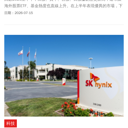
海外股票ETF、基金熱度也直線上升。在上半年表現優異的市場，下
半年是否有機會再走揚？基金操盤手一致看好不應錯過：「科
日期：2026-07-15
技」、「台股」、「美股」與「亞太股票」這4大投資亮點。
科技