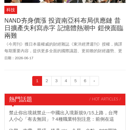
科技
NAND夯身價漲 投資南亞科布局供應鏈 昔
日擴產失利寫赤字 記憶體熱潮中 鎧俠面臨
兩難
《今周刊》獲日本最權威的財經雜誌《東洋經濟週刊》授權，摘譯
每期重要內容，提供更多全面的國際議題、更前瞻的財經趨勢、更
多元的產業動態。
日期：2026-06-17
1
2
3
4
5
6
»
熱門話題
/ HOT ARTICLES /
禁止你出境就禁止…中國出入境新規9/15上路，台灣
人小心「有去無回」？4種職業特別注意：前例在這