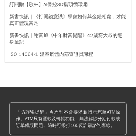
訂閱贈【歌林】AI聲控3D擺頭循環扇
新書快訊｜《打開錢意識》學會如何與金錢相處，才能
真正體現富足
新書快訊｜謝富旭《中年財富覺醒》42歲窮大叔的翻
身筆記
ISO 14064-1 溫室氣體內部查證員課程
「防詐騙提醒」今周刊不會要求並指示您至ATM操
作。ATM只有匯款及轉帳功能，無法解除分期付款或
訂單錯誤問題。隨時可撥打165反詐騙諮詢專線。