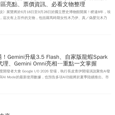
展區亮點、票價資訊、必看文物整理
說》展覽將於6月18日至9月28日於國立歷史博物館開展！睽違8年，埃
，這次有上百件的文物，包括羅馬時期女性木乃伊、真／偽嬰兒木乃
亡者塔哈蕾特的卡諾皮克罐等。展覽預售票、展期票、雙展聯票以及講
資訊都已公布。其中，購買雙展聯票還能體驗松山文創園區XR沉浸玩
金字塔VR沉浸體驗，讓你不用遠赴埃及，也能一探埃及古文明。
登場！Gemini升級3.5 Flash、自家版龍蝦Spark
代理、Gemini Omni亮相…重點一文掌握
度開發者大會 Google I/O 2026 登場，執行長皮查伊開場演說聚焦AI發
i與AI Mode的最新使用數據，也預告多項AI功能將於夏季陸續推出。市
ogle宣布將對Gemini全面升級，除了升級Gemini 3.5 Flash模型之
面也同時翻新。Gemini 3.5 Flash將是新系列第一款AI模型，速度與效能兼
，不僅跑分成績超越 Gemini 3.1 Pro，更擁有比 GPT-5.5 等先進模型
ogle也推出另一款生成式模型「Gemini Omni」，功能不再限定任何圖
合各種元素，可透過文字與影片結合，替原本的影片增加新元素，也可
背景、角色或是特效等效果。此外，Google也正式揭曉Android XR