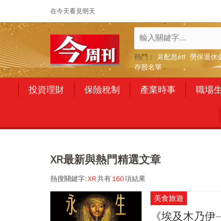
在今天看見明天
熱門：
月配息etf
勞保退休
存股名單
投資理財
保險稅制
產業時事
職場
XR最新與熱門精選文章
熱搜關鍵字:
XR
共有
160
項結果
美食旅遊
《埃及木乃伊