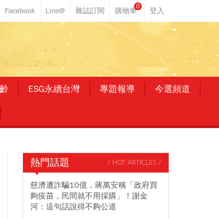
0
齡
ESG永續台灣
專題報導
今選頻道
熱門話題
/ HOT ARTICLES /
慈濟遭詐騙10億，蔣萬安稱「政府買
夠疫苗，民間就不用採購」！謝金
河：這句話說得不夠公道