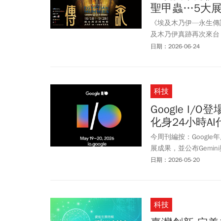
聖甲蟲…5大
《埃及木乃伊—永生傳
及木乃伊真跡再次來台
伊、女子喪葬莎草紙、
日期：2026-06-24
座聯票已經開賣，票價
家《消失的法老》古夫
科技
Google I/O
化身24小時AI
今周刊編按：Google年
展成果，並公布Gemin
場關注的另一項重點則是Go
日期：2026-05-20
外，Gemini App介
具。根據Google釋出資訊
快上4倍的運算速度。Go
科技
片、影片素材，而是整
以做到修改圖片或影片裡的