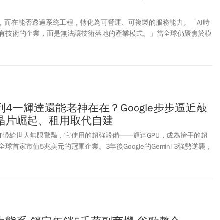
型，而在能否透過系統工程，轉化為可營運、可複製的服務能力。「AI時
有技術的企業，而是無法讓技術落地的產業模式。」當全球仍聚焦於模
一個更關鍵的問題正在浮現：為什麼多數AI應用仍停留在展示與試驗，
答案不在技術本身，而在於是否具備讓技術真正運作的系統能力。
PU系列4一輝達還能老神在在？Google步步逼近敲
晶片崛起、租用取代自建
atGPT帶給世人無限驚豔，它使用的超強設備──輝達GPU，成為搶手的超
首家市值5兆美元的冠軍企業。3年後Google的Gemini 3強勢逆襲，
ChatGPT，它彎道超車的引擎，竟是自家研發的TPU。不玩模型的輝
le，原本不在同一個賽道，但卻在競速賽裡擦撞，AI賽局第二回合起跑，