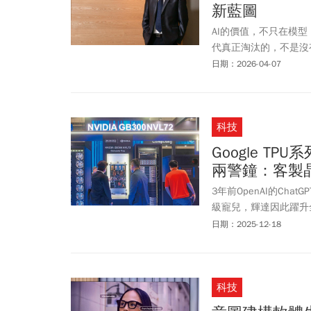
新藍圖
AI的價值，不只在模
代真正淘汰的，不是沒
型能力與算力競賽時，
日期：2026-04-07
卻難以進入日常營運？
科技
Google T
兩警鐘：客製
3年前OpenAI的Ch
級寵兒，輝達因此躍升全球
智力全面封頂，一舉超越
日期：2025-12-18
達、不賣晶片的Goog
會出現什麼變動？
科技