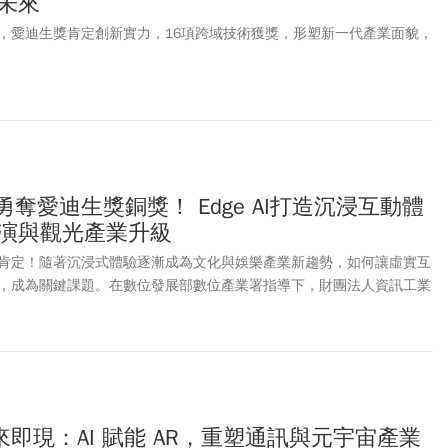
未來
 Google、三星以及高通聯手打造，可以透過語音對Gemini下達指
，愛迪生獎肯定創新實力，16項跨域技術獲獎，形塑新一代產業面貌，
、翻譯，預計在秋季正式推出，除了支援Android，也適用 iOS系統。詳
者大會的重點，以下帶讀者一文了解。
勇奪愛迪生獎銅獎！ Edge AI打造沉浸互動體
展演與觀光產業升級
肯定！隨著沉浸式體驗逐漸成為文化與娛樂產業新趨勢，如何讓虛實互
，成為關鍵課題。在數位發展部數位產業署指導下，財團法人資訊工業
e AI 驅動之 XR 沉浸式互動通訊系統」（AI Edge-XR Fusion
I辨識與生成技術，打造零時差虛實整合互動體驗，成功從20個國家、數百
拿下擁有全球創新界奧斯卡美譽的第39屆愛迪生獎（Edison
格、娛樂與設計類銅獎，展現臺灣在文化科技與沉浸式體驗應用上的創新實
即現：AI 賦能 AR，重塑通訊與元宇宙產業