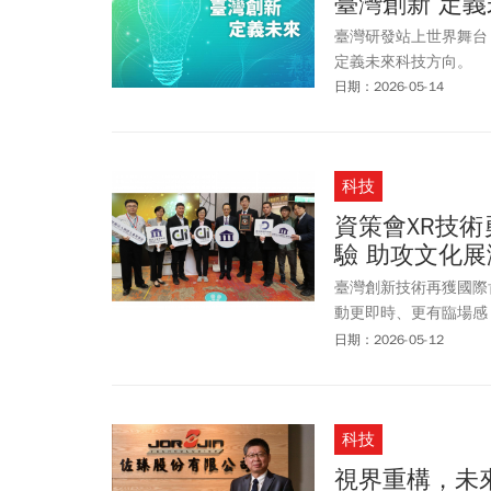
臺灣創新 定義
智慧眼鏡的完整資訊，由
臺灣研發站上世界舞台
令，來操控 App、導航
定義未來科技方向。
細Google年度開發
日期：2026-05-14
科技
資策會XR技術
驗 助攻文化
臺灣創新技術再獲國際
動更即時、更有臨場感
策進會（資策會）研發「Edg
日期：2026-05-12
Sphere），透過A
件創新技術中脫穎而出，
Awards）生活風
科技
力。
視界重構，未來