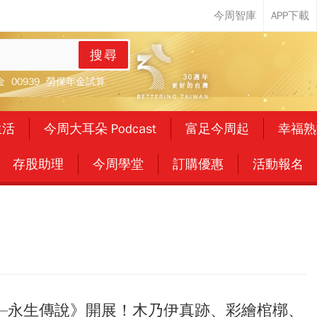
搜尋
金
00939
勞保年金試算
生活
今周大耳朵 Podcast
富足今周起
幸福熟
存股助理
今周學堂
訂購優惠
活動報名
—永生傳說》開展！木乃伊真跡、彩繪棺槨、