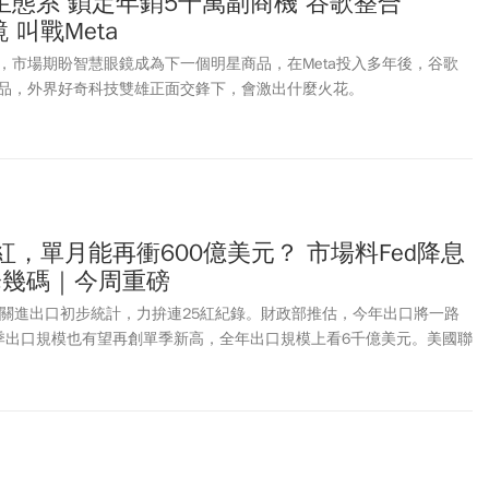
生態系 鎖定年銷5千萬副商機 谷歌整合
鏡 叫戰Meta
，市場期盼智慧眼鏡成為下一個明星商品，在Meta投入多年後，谷歌
品，外界好奇科技雙雄正面交鋒下，會激出什麼火花。
紅，單月能再衝600億美元？ 市場料Fed降息
降幾碼｜今周重磅
海關進出口初步統計，力拚連25紅紀錄。財政部推估，今年出口將一路
季出口規模也有望再創單季新高，全年出口規模上看6千億美元。美國聯
策會議結果，預計台灣時間周三(12/11)凌晨揭曉，市場預期Fed將會調
ed主席鮑爾會後對於明年利率展望與談話，也會是關注焦點。1、11月出
00億美元2、市場料Fed降息1碼 明年呢？3、Google舉辦Android XR
R擴增實境