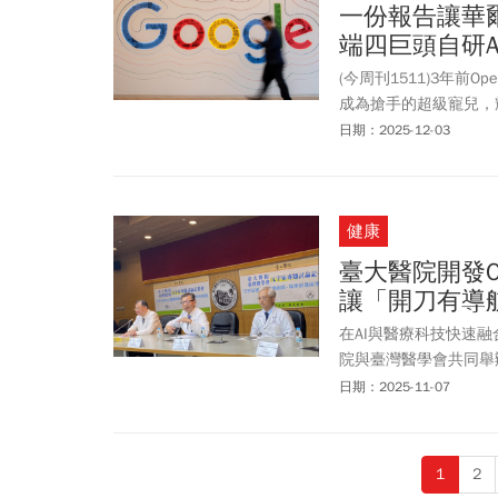
一份報告讓華
端四巨頭自研AI
(今周刊1511)3年前
成為搶手的超級寵兒，輝
Gemini 3強勢逆襲
日期：2025-12-03
TPU。不玩模型的輝達
賽局第二回合起跑，會
健康
臺大醫院開發O
讓「開刀有導
在AI與醫療科技快速
院與臺灣醫學會共同舉
醫學會第118屆總會暨
日期：2025-11-07
1
2