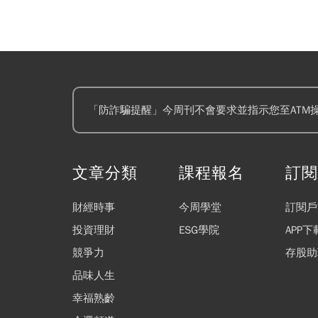
「防詐騙提醒」今周刊不會要求並指示您至ATM
文章分類
課程報名
訂
財經時事
今周學堂
訂閱戶
投資理財
ESG學院
APP下
競爭力
存股助
品味人生
幸福熟齡