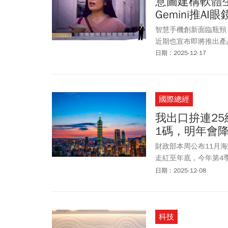
意圖建構軟體
Gemini推AI眼
智慧手機創新面臨瓶頸
近期也宣布即將推出產
日期：2025-12-17
國際總經
我出口拚連25
1碼，明年會
財政部本周公布11月
走紅至年底，今年第4
準會(Fed)最新利率決
日期：2025-12-08
降基準利率1碼。而F
口拚連25紅 單月出口衝6
發表會 Gemini撞上X
科技