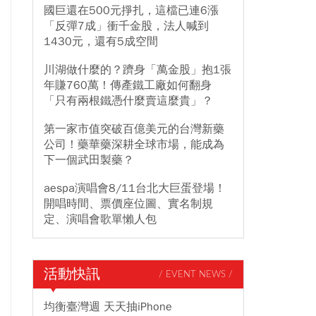
國巨還在500元掙扎，這檔已連6漲
「反彈7成」衝千金股，法人喊到
1430元，還有5成空間
川湖做什麼的？躋身「萬金股」抱1張
年賺760萬！傳產鐵工廠如何翻身
「只有兩根鐵憑什麼賣這麼貴」？
第一家市值突破百億美元的台灣新藥
公司！藥華藥深耕全球市場，能成為
下一個武田製藥？
aespa演唱會8/11台北大巨蛋登場！
開唱時間、票價座位圖、實名制規
定、演唱會歌單懶人包
活動快訊
/ EVENT NEWS /
均衡臺灣週 天天抽iPhone