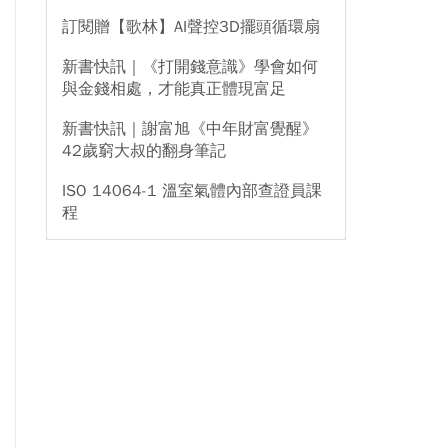
訂閱贈【歌林】AI聲控3D擺頭循環扇
新書快訊｜《打開錢意識》學會如何
與金錢相處，才能真正體現富足
新書快訊｜謝富旭《中年財富覺醒》
42歲窮大叔的翻身筆記
ISO 14064-1 溫室氣體內部查證員課
程