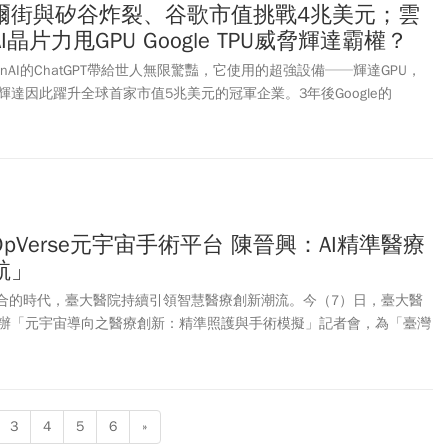
爾街與矽谷炸裂、谷歌市值挑戰4兆美元；雲
晶片力甩GPU Google TPU威脅輝達霸權？
OpenAI的ChatGPT帶給世人無限驚豔，它使用的超強設備──輝達GPU，
達因此躍升全球首家市值5兆美元的冠軍企業。3年後Google的
， 智力全面封頂，一舉超越ChatGPT，它彎道超車的引擎，竟是自家研發的
、不賣晶片的Google，原本不在同一個賽道，但卻在競速賽裡擦撞，AI
出現什麼變動？
pVerse元宇宙手術平台 陳晉興：AI精準醫療
航」
融合的時代，臺大醫院持續引領智慧醫療創新潮流。今（7）日，臺大醫
辦「元宇宙導向之醫療創新：精準照護與手術模擬」記者會，為「臺灣
2025臺灣醫學週、臺灣聯合醫學會學術演講會」揭開序幕。
3
4
5
6
»