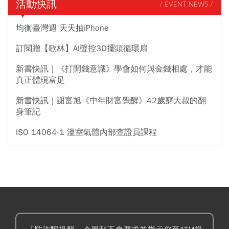
活動快訊
/ EVENT NEWS /
均衡臺灣週 天天抽iPhone
訂閱贈【歌林】AI聲控3D擺頭循環扇
新書快訊｜《打開錢意識》學會如何與金錢相處，才能
真正體現富足
新書快訊｜謝富旭《中年財富覺醒》42歲窮大叔的翻
身筆記
ISO 14064-1 溫室氣體內部查證員課程