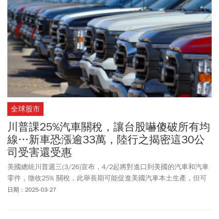
全球股市
川普課25%汽車關稅，讓台股嚇傻破所有均
線…新車恐漲逾33萬，陸行之揭密這30公
司受害還受惠
美國總統川普週三(3/26)宣布，4/2起將對進口到美國的汽車和汽車
零件，徵收25% 關稅，此舉長期可能促進美國汽車本土生產，但可
能會導致全球供應鏈陷入混亂，並提高美國汽車購買價格。知名分
日期：2025-03-27
析師陸行之在臉書上點出，未來美國人買非美國製造的油車及電動
車，可能要增加至少1萬美元、相當於台幣33萬元來購車，對於汽車