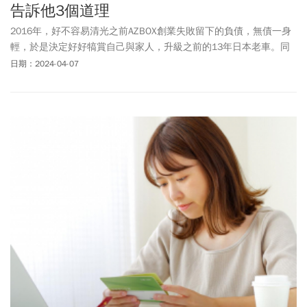
告訴他3個道理
2016年，好不容易清光之前AZBOX創業失敗留下的負債，無債一身
輕，於是決定好好犒賞自己與家人，升級之前的13年日本老車。同
時想給喜愛車子與機械方面的兒子一次機會教育，告訴他我的預
日期：2024-04-07
算，然後請他上網谷歌（其實我已經有定見了）。經過一週的資料
整理，他建議我3種車款，因為兒子用心的作業，我只好配合演出，
耐心聽他分析3種車的優劣勢（因為沒有一種產品是完美的），等了
好久，他才說完，我立馬說：「就是這一台了！」（我心中其實已
經選好了）。於是父子倆穿著短褲，一副鄉下阿伯的模樣去中和德
國車商看車，果不出其然，沒有業務想招呼我們（當天晚上只有我
們一組客人），兒子和我待了5分鐘就離開。