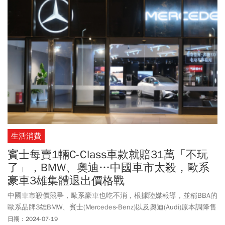
生活消費
賓士每賣1輛C-Class車款就賠31萬「不玩
了」，BMW、奧迪…中國車市太殺，歐系
豪車3雄集體退出價格戰
中國車市殺價競爭，歐系豪車也吃不消，根據陸媒報導，並稱BBA的
歐系品牌3雄BMW、賓士(Mercedes-Benz)以及奧迪(Audi)原本調降售
價，但面對一波又一波價格戰之後，出現了轉折。以賓士為例，每
日期：2024-07-19